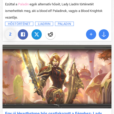
Ezúttal a
Paladin
egyik alternatív hősét, Lady Liadrin történetét
ismerhetitek meg, aki a blood elf Paladinok, vagyis a Blood Knightok
vezetője.
HŐSTÖRTÉNET
LIADRIN
PALADIN
2
Egy új Hearthstone hős csatlakozott a Fényhez: Lady