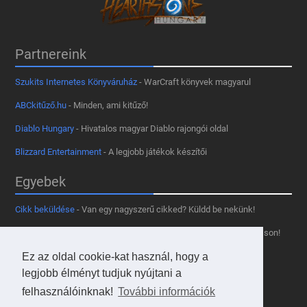
Partnereink
Szukits Internetes Könyváruház
- WarCraft könyvek magyarul
ABCkitűző.hu
- Minden, ami kitűző!
Diablo Hungary
- Hivatalos magyar Diablo rajongói oldal
Blizzard Entertainment
- A legjobb játékok készítői
Egyebek
Cikk beküldése
- Van egy nagyszerű cikked? Küldd be nekünk!
Támogass minket
- Tetszik az oldal? Segíts, hogy fennmaradhasson!
Kapcsolat, médiaajánlat
- Lépj velünk kapcsolatba!
Ez az oldal cookie-kat használ, hogy a
legjobb élményt tudjuk nyújtani a
Használd a tooltipünket
- A saját oldaladon is!
felhasználóinknak!
További információk
Adatvédelmi szabályzat
- A felhasználókért!