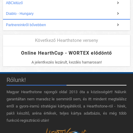
ABCkitüző
Diablo - Hungary
Partnereinkről bővebben
Következő Hearthstone verseny
Online HearthCup - WORTEX elődöntő
A jelentkezés lezárult, kezdés hamarosan!
Rólunk!
Magyar Hearthstone​ rajongói oldal 2013 óta a közösségért! Nálunk
garantáltan nem maradsz le semmiről sem, és itt mindent megtalálsz
erről a gyors-iramú stratégiai kártyajátékról, a Hearthstone-ról - hírek,
pakli készítő, aréna értékek, teljes kártya adatbázis, és még több
funkció regisztráció után!