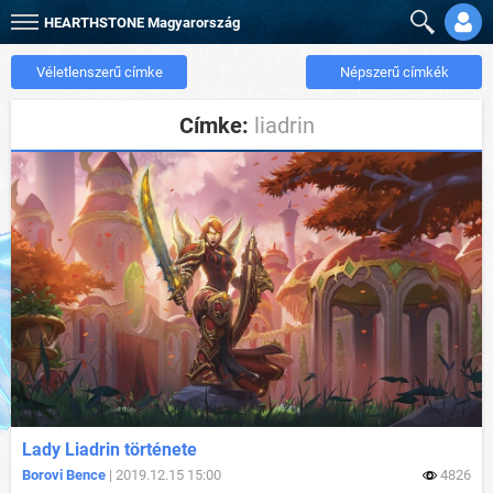
HEARTHSTONE
Magyarország
Véletlenszerű címke
Népszerű címkék
Címke:
liadrin
Lady Liadrin története
Borovi Bence
| 2019.12.15 15:00
4826