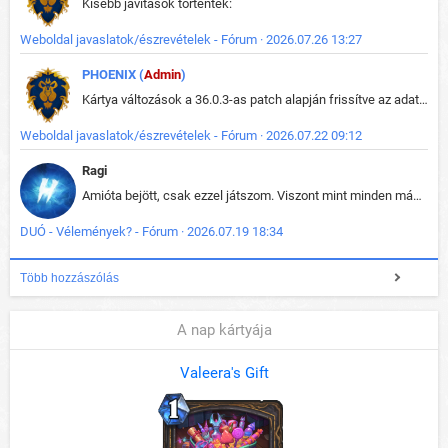
Kisebb javítások történtek:
Weboldal javaslatok/észrevételek - Fórum · 2026.07.26 13:27
PHOENIX (
Admin
)
Kártya változások a 36.0.3-as patch alapján frissítve az adatbázisban (képek is cserélve).
Weboldal javaslatok/észrevételek - Fórum · 2026.07.22 09:12
Ragi
Amióta bejött, csak ezzel játszom. Viszont mint minden más - akár az alapjáték is, ez is baromira összetett lett. Néha már pár kör után is esélytelen az egész. Vagy irreállisan túltápol valaki, vagy lelép a partner, vagy csak hülye mint a segg. És amikor eljönne az én időm, na akkor jön el mindenki másé is. Engem jobban érdekelne, hogy ki milyen ratingen szokott játszani. Na ez lenne egy érdekes adat.
DUÓ - Vélemények? - Fórum · 2026.07.19 18:34
Több hozzászólás
A nap kártyája
Valeera's Gift