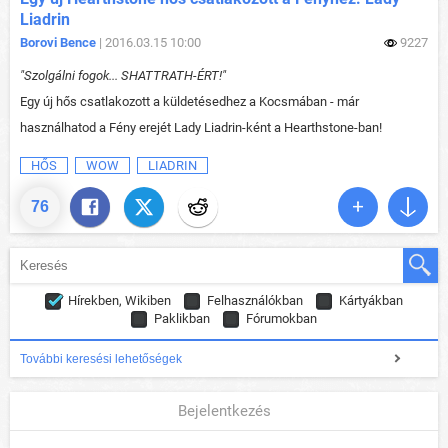
Liadrin
Borovi Bence
| 2016.03.15 10:00
9227
"Szolgálni fogok... SHATTRATH-ÉRT!"
Egy új hős csatlakozott a küldetésedhez a Kocsmában - már
használhatod a Fény erejét Lady Liadrin-ként a Hearthstone-ban!
HŐS
WOW
LIADRIN
76
Hírekben, Wikiben
Felhasználókban
Kártyákban
Paklikban
Fórumokban
További keresési lehetőségek
Bejelentkezés