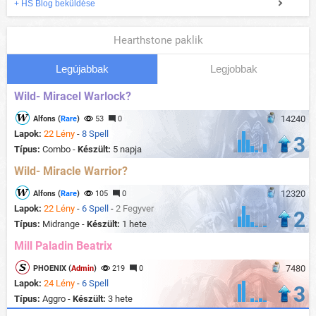
+ HS Blog beküldése
Hearthstone paklik
Legújabbak
Legjobbak
Wild- Miracel Warlock?
14240
Alfons (
Rare
)
53
0
Lapok:
22 Lény
-
8 Spell
3
Típus:
Combo -
Készült:
5 napja
Wild- Miracle Warrior?
12320
Alfons (
Rare
)
105
0
Lapok:
22 Lény
-
6 Spell
-
2 Fegyver
2
Típus:
Midrange -
Készült:
1 hete
Mill Paladin Beatrix
7480
PHOENIX (
Admin
)
219
0
Lapok:
24 Lény
-
6 Spell
3
Típus:
Aggro -
Készült:
3 hete