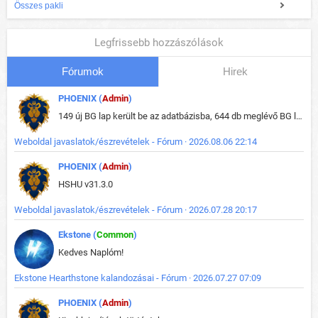
Összes pakli
Legfrissebb hozzászólások
Fórumok
Hirek
PHOENIX (
Admin
)
149 új BG lap került be az adatbázisba, 644 db meglévő BG lap módosult, bekerültek az új képek a megváltozott lapokhoz is.
Weboldal javaslatok/észrevételek - Fórum · 2026.08.06 22:14
PHOENIX (
Admin
)
HSHU v31.3.0
Weboldal javaslatok/észrevételek - Fórum · 2026.07.28 20:17
Ekstone (
Common
)
Kedves Naplóm!
Ekstone Hearthstone kalandozásai - Fórum · 2026.07.27 07:09
PHOENIX (
Admin
)