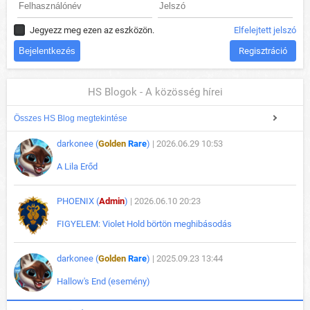
Jegyezz meg ezen az eszközön.
Elfelejtett jelszó
Regisztráció
HS Blogok - A közösség hírei
Összes HS Blog megtekintése
darkonee (
Golden
Rare
)
| 2026.06.29 10:53
A Lila Erőd
PHOENIX (
Admin
)
| 2026.06.10 20:23
FIGYELEM: Violet Hold börtön meghibásodás
darkonee (
Golden
Rare
)
| 2025.09.23 13:44
Hallow's End (esemény)