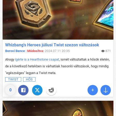
Whizbang's Heroes júliusi Twist szezon változások
Borovi Bence
|
Módosítva:
2024.07.11 20:35
871
Ahogy
ígérte is a Hearthstone csapat
, ismét változtattak a hősök életén,
de a következő hetekben is várhatóak hasonló változások, hogy mindig
"egészséges" legyen a Twist meta.
TWIST
HŐS
0