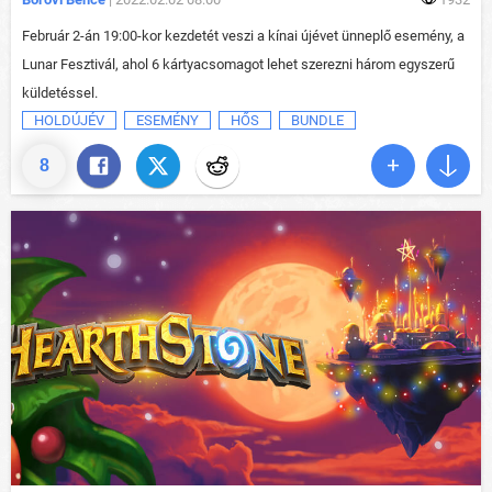
Február 2-án 19:00-kor kezdetét veszi a kínai újévet ünneplő esemény, a
Lunar Fesztivál, ahol 6 kártyacsomagot lehet szerezni három egyszerű
küldetéssel.
HOLDÚJÉV
ESEMÉNY
HŐS
BUNDLE
8