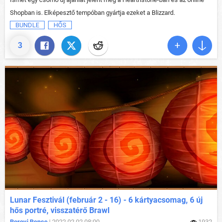
Shopban is. Elképesztő tempóban gyártja ezeket a Blizzard.
BUNDLE
HŐS
3
Lunar Fesztivál (február 2 - 16) - 6 kártyacsomag, 6 új
hős portré, visszatérő Brawl
Borovi Bence
| 2022.02.02 08:00
1932