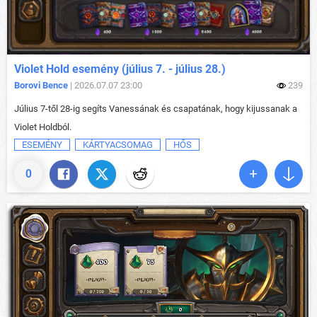
Violet Hold esemény (július 7. - július 28.)
Borovi Bence
| 2026.07.07 23:00
239
Július 7-től 28-ig segíts Vanessának és csapatának, hogy kijussanak a
Violet Holdból.
ESEMÉNY
KÁRTYACSOMAG
HŐS
0