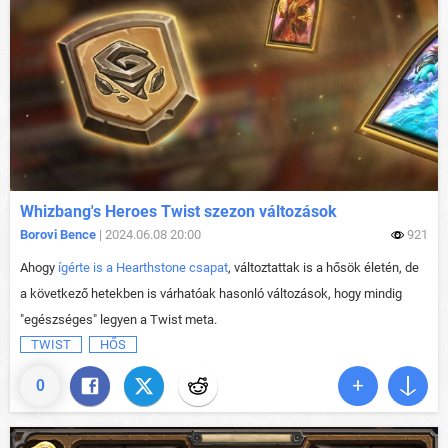
Whizbang's Heroes Twist szezon változások
Borovi Bence
| 2024.06.08 20:00
921
Ahogy
ígérte is a Hearthstone csapat
, változtattak is a hősök életén, de
a következő hetekben is várhatóak hasonló változások, hogy mindig
"egészséges" legyen a Twist meta.
TWIST
HŐS
0