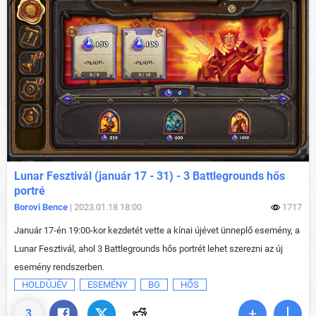
Lunar Fesztivál (január 17 - 31) - 3 Battlegrounds hős
portré
Borovi Bence
| 2023.01.18 18:00
1717
Január 17-én 19:00-kor kezdetét vette a kínai újévet ünneplő esemény, a
Lunar Fesztivál, ahol 3 Battlegrounds hős portrét lehet szerezni az új
esemény rendszerben.
HOLDÚJÉV
ESEMÉNY
BG
HŐS
3