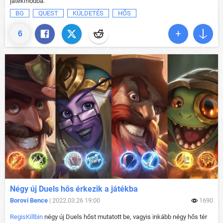
játékmódba.
BG
QUEST
KÜLDETÉS
HŐS
6
Négy új Duels hős érkezik a játékba
Borovi Bence
| 2022.03.26 19:00
1690
RegisKillbin
négy új Duels hőst mutatott be, vagyis inkább négy hős tér