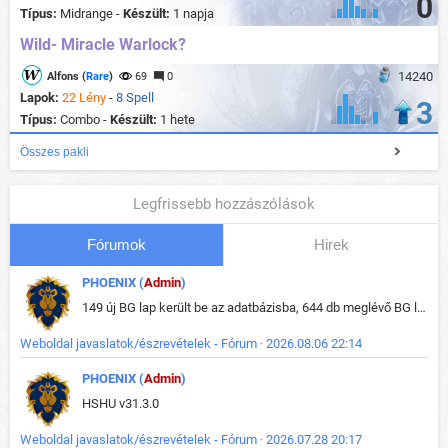
0
Típus:
Midrange -
Készült:
1 napja
Wild- Miracle Warlock?
14240
Alfons (
Rare
)
69
0
Lapok:
22 Lény
-
8 Spell
3
Típus:
Combo -
Készült:
1 hete
Összes pakli
Legfrissebb hozzászólások
Fórumok
Hirek
PHOENIX (
Admin
)
149 új BG lap került be az adatbázisba, 644 db meglévő BG lap módosult, bekerültek az új képek a megváltozott lapokhoz is.
Weboldal javaslatok/észrevételek - Fórum · 2026.08.06 22:14
PHOENIX (
Admin
)
HSHU v31.3.0
Weboldal javaslatok/észrevételek - Fórum · 2026.07.28 20:17