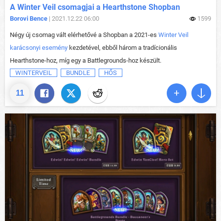
A Winter Veil csomagjai a Hearthstone Shopban
Borovi Bence
| 2021.12.22 06:00
1599
Négy új csomag vált elérhetővé a Shopban a 2021-es
Winter Veil
karácsonyi esemény
kezdetével, ebből három a tradícionális
Hearthstone-hoz, míg egy a Battlegrounds-hoz készült.
WINTERVEIL
BUNDLE
HŐS
11