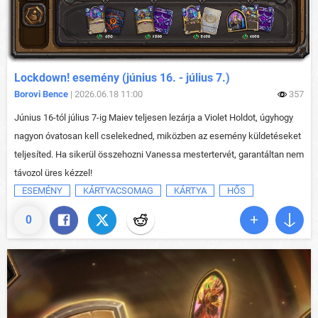
Lockdown! esemény (június 16. - július 7.)
Borovi Bence
| 2026.06.18 11:00
357
Június 16-tól július 7-ig Maiev teljesen lezárja a Violet Holdot, úgyhogy
nagyon óvatosan kell cselekedned, miközben az esemény küldetéseket
teljesíted. Ha sikerül összehozni Vanessa mestertervét, garantáltan nem
távozol üres kézzel!
ESEMÉNY
KÁRTYACSOMAG
KÁRTYA
HŐS
0