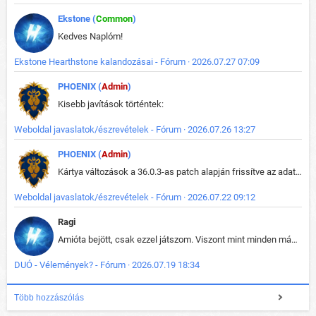
Ekstone (
Common
)
Kedves Naplóm!
Ekstone Hearthstone kalandozásai - Fórum · 2026.07.27 07:09
PHOENIX (
Admin
)
Kisebb javítások történtek:
Weboldal javaslatok/észrevételek - Fórum · 2026.07.26 13:27
PHOENIX (
Admin
)
Kártya változások a 36.0.3-as patch alapján frissítve az adatbázisban (képek is cserélve).
Weboldal javaslatok/észrevételek - Fórum · 2026.07.22 09:12
Ragi
Amióta bejött, csak ezzel játszom. Viszont mint minden más - akár az alapjáték is, ez is baromira összetett lett. Néha már pár kör után is esélytelen az egész. Vagy irreállisan túltápol valaki, vagy lelép a partner, vagy csak hülye mint a segg. És amikor eljönne az én időm, na akkor jön el mindenki másé is. Engem jobban érdekelne, hogy ki milyen ratingen szokott játszani. Na ez lenne egy érdekes adat.
DUÓ - Vélemények? - Fórum · 2026.07.19 18:34
Több hozzászólás