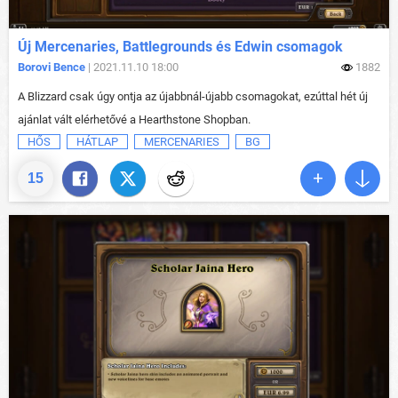
Új Mercenaries, Battlegrounds és Edwin csomagok
Borovi Bence
| 2021.11.10 18:00
1882
A Blizzard csak úgy ontja az újabbnál-újabb csomagokat, ezúttal hét új
ajánlat vált elérhetővé a Hearthstone Shopban.
HŐS
HÁTLAP
MERCENARIES
BG
15