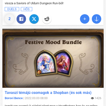
vissza a Saviors of Uldum Dungeon Run-ból!
DUELS
HŐS
2
Tavaszi témájú csomagok a Shopban (és sok más)
Borovi Bence
| 2022.03.03 08:00
1426
Ismét egy csomó új ajánlat jelent meg a Hearthstone-ban és az online