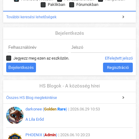
Paklikban
Fórumokban
További keresési lehetőségek
Bejelentkezés
Jegyezz meg ezen az eszközön.
Elfelejtett jelszó
Regisztráció
HS Blogok - A közösség hírei
Összes HS Blog megtekintése
darkonee (
Golden
Rare
)
| 2026.06.29 10:53
A Lila Erőd
PHOENIX (
Admin
)
| 2026.06.10 20:23