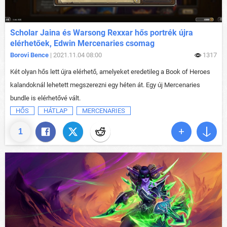
Scholar Jaina és Warsong Rexxar hős portrék újra
elérhetőek, Edwin Mercenaries csomag
Borovi Bence
| 2021.11.04 08:00
1317
Két olyan hős lett újra elérhető, amelyeket eredetileg a Book of Heroes
kalandoknál lehetett megszerezni egy héten át. Egy új Mercenaries
bundle is elérhetővé vált.
HŐS
HÁTLAP
MERCENARIES
1