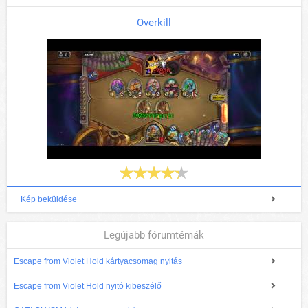
Overkill
+ Kép beküldése
Legújabb fórumtémák
Escape from Violet Hold kártyacsomag nyitás
Escape from Violet Hold nyitó kibeszélő