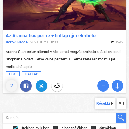
Az Aranna hős portré + hátlap újra elérhető
Borovi Bence
| 2021.10.21 10:00
1249
Aranna Starseeker alternatív hős ismét megvásárolható a játékon belüli
Shopban Goldért, illetve valós pénzért is. Természetesen most is jár
mellé a hátlap is.
HŐS
HÁTLAP
2
Régebbi
Hírekben, Wikiben
Felhasználókban
Kártyákban