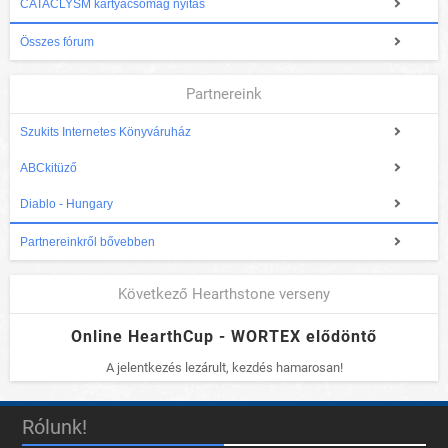
CATACLYSM kártyacsomag nyitás
Összes fórum
Partnereink
Szukits Internetes Könyváruház
ABCkitüző
Diablo - Hungary
Partnereinkről bővebben
Következő Hearthstone verseny
Online HearthCup - WORTEX elődöntő
A jelentkezés lezárult, kezdés hamarosan!
Rólunk!