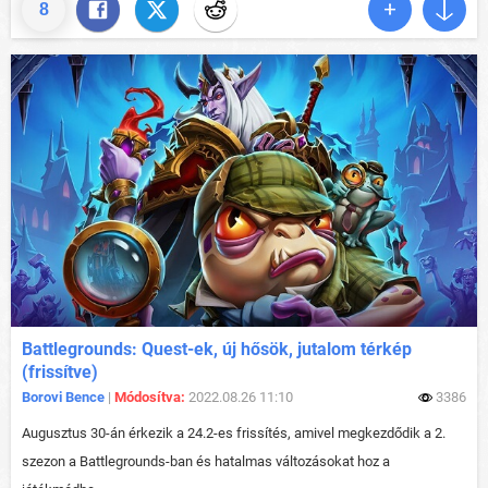
8
Battlegrounds: Quest-ek, új hősök, jutalom térkép
(frissítve)
Borovi Bence
|
Módosítva:
2022.08.26 11:10
3386
Augusztus 30-án érkezik a 24.2-es frissítés, amivel megkezdődik a 2.
szezon a Battlegrounds-ban és hatalmas változásokat hoz a