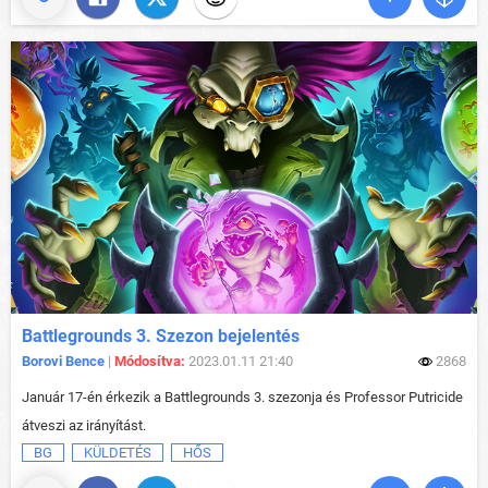
Battlegrounds 3. Szezon bejelentés
Borovi Bence
|
Módosítva:
2023.01.11 21:40
2868
Január 17-én érkezik a Battlegrounds 3. szezonja és Professor Putricide
átveszi az irányítást.
BG
KÜLDETÉS
HŐS