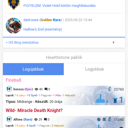
FIGYELEM: Violet Hold börtön meghibásodás
darkonee (
Golden
Rare
)
| 2025.09.23 13:44
Hallow's End (esemény)
+ HS Blog beküldése
Hearthstone paklik
Legújabbak
Legjobbak
Fireball
23760
kossza (
Epic
)
40
0
Lapok:
14 Lény
-
10 Spell
-
1 Fegyver
-
1 Hős
-
1 Helyszín
1
Típus:
Midrange -
Készült:
20 órája
Wild- Miracle Death Knight?
11840
Alfons (
Rare
)
29
0
Lapok:
19 Lény
-
8 Spell
-
1 Fegyver
-
2 Helyszín