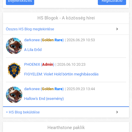
Regisztráció
HS Blogok - A közösség hírei
Összes HS Blog megtekintése
darkonee (
Golden
Rare
)
| 2026.06.29 10:53
A Lila Erőd
PHOENIX (
Admin
)
| 2026.06.10 20:23
FIGYELEM: Violet Hold börtön meghibásodás
darkonee (
Golden
Rare
)
| 2025.09.23 13:44
Hallow's End (esemény)
+ HS Blog beküldése
Hearthstone paklik