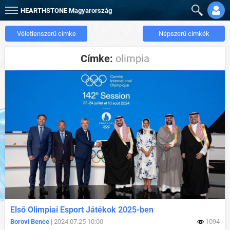
HEARTHSTONE
Magyarország
Véletlenszerű címke
Népszerű címkék
Címke:
olimpia
Első Olimpiai Esport Játékok 2025-ben
Borovi Bence
| 2024.07.25 10:00
1094