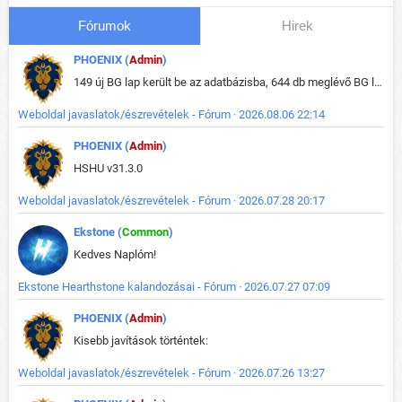
Fórumok
Hirek
PHOENIX (
Admin
)
149 új BG lap került be az adatbázisba, 644 db meglévő BG lap módosult, bekerültek az új képek a megváltozott lapokhoz is.
Weboldal javaslatok/észrevételek - Fórum · 2026.08.06 22:14
PHOENIX (
Admin
)
HSHU v31.3.0
Weboldal javaslatok/észrevételek - Fórum · 2026.07.28 20:17
Ekstone (
Common
)
Kedves Naplóm!
Ekstone Hearthstone kalandozásai - Fórum · 2026.07.27 07:09
PHOENIX (
Admin
)
Kisebb javítások történtek:
Weboldal javaslatok/észrevételek - Fórum · 2026.07.26 13:27