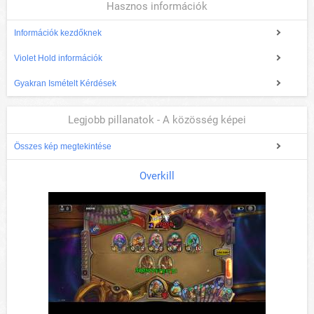
Hasznos információk
Információk kezdőknek
Violet Hold információk
Gyakran Ismételt Kérdések
Legjobb pillanatok - A közösség képei
Összes kép megtekintése
Overkill