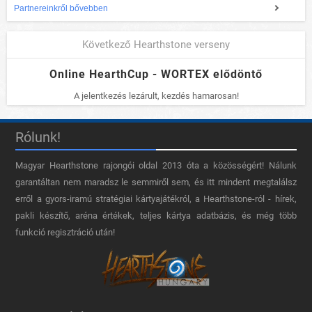
Partnereinkről bővebben
Következő Hearthstone verseny
Online HearthCup - WORTEX elődöntő
A jelentkezés lezárult, kezdés hamarosan!
Rólunk!
Magyar Hearthstone​ rajongói oldal 2013 óta a közösségért! Nálunk
garantáltan nem maradsz le semmiről sem, és itt mindent megtalálsz
erről a gyors-iramú stratégiai kártyajátékról, a Hearthstone-ról - hírek,
pakli készítő, aréna értékek, teljes kártya adatbázis, és még több
funkció regisztráció után!