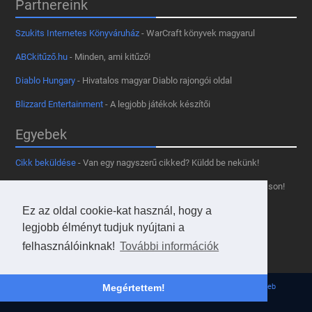
Partnereink
Szukits Internetes Könyváruház
- WarCraft könyvek magyarul
ABCkitűző.hu
- Minden, ami kitűző!
Diablo Hungary
- Hivatalos magyar Diablo rajongói oldal
Blizzard Entertainment
- A legjobb játékok készítői
Egyebek
Cikk beküldése
- Van egy nagyszerű cikked? Küldd be nekünk!
Támogass minket
- Tetszik az oldal? Segíts, hogy fennmaradhasson!
Kapcsolat, médiaajánlat
- Lépj velünk kapcsolatba!
Ez az oldal cookie-kat használ, hogy a
legjobb élményt tudjuk nyújtani a
Használd a tooltipünket
- A saját oldaladon is!
felhasználóinknak!
További információk
Adatvédelmi szabályzat
- A felhasználókért!
© 2013 - 2026 Hearthstone Hungary v31.3.0. - Borovi Bence | Powered by
JsWeb
Megértettem!