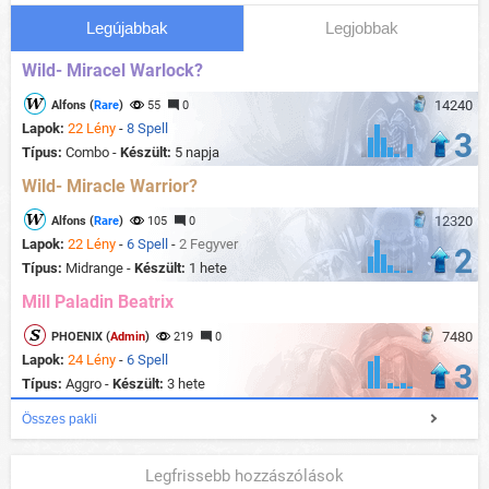
Legújabbak
Legjobbak
Wild- Miracel Warlock?
14240
Alfons (
Rare
)
55
0
Lapok:
22 Lény
-
8 Spell
3
Típus:
Combo -
Készült:
5 napja
Wild- Miracle Warrior?
12320
Alfons (
Rare
)
105
0
Lapok:
22 Lény
-
6 Spell
-
2 Fegyver
2
Típus:
Midrange -
Készült:
1 hete
Mill Paladin Beatrix
7480
PHOENIX (
Admin
)
219
0
Lapok:
24 Lény
-
6 Spell
3
Típus:
Aggro -
Készült:
3 hete
Összes pakli
Legfrissebb hozzászólások