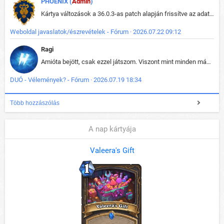
PHOENIX (
Admin
)
Kártya változások a 36.0.3-as patch alapján frissítve az adatbázisban (képek is cserélve).
Weboldal javaslatok/észrevételek - Fórum · 2026.07.22 09:12
Ragi
Amióta bejött, csak ezzel játszom. Viszont mint minden más - akár az alapjáték is, ez is baromira összetett lett. Néha már pár kör után is esélytelen az egész. Vagy irreállisan túltápol valaki, vagy lelép a partner, vagy csak hülye mint a segg. És amikor eljönne az én időm, na akkor jön el mindenki másé is. Engem jobban érdekelne, hogy ki milyen ratingen szokott játszani. Na ez lenne egy érdekes adat.
DUÓ - Vélemények? - Fórum · 2026.07.19 18:34
Több hozzászólás
A nap kártyája
Valeera's Gift