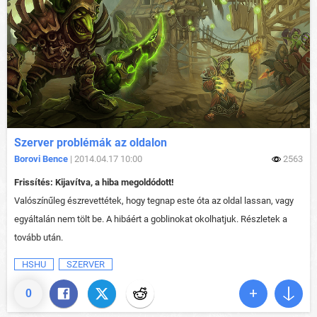
Szerver problémák az oldalon
Borovi Bence
| 2014.04.17 10:00
2563
Frissítés: Kijavítva, a hiba megoldódott!
Valószínűleg észrevettétek, hogy tegnap este óta az oldal lassan, vagy
egyáltalán nem tölt be. A hibáért a goblinokat okolhatjuk. Részletek a
tovább után.
HSHU
SZERVER
0