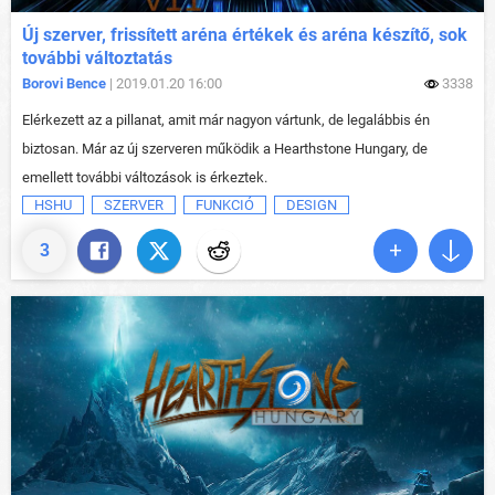
Új szerver, frissített aréna értékek és aréna készítő, sok
további változtatás
Borovi Bence
| 2019.01.20 16:00
3338
Elérkezett az a pillanat, amit már nagyon vártunk, de legalábbis én
biztosan. Már az új szerveren működik a Hearthstone Hungary, de
emellett további változások is érkeztek.
HSHU
SZERVER
FUNKCIÓ
DESIGN
3