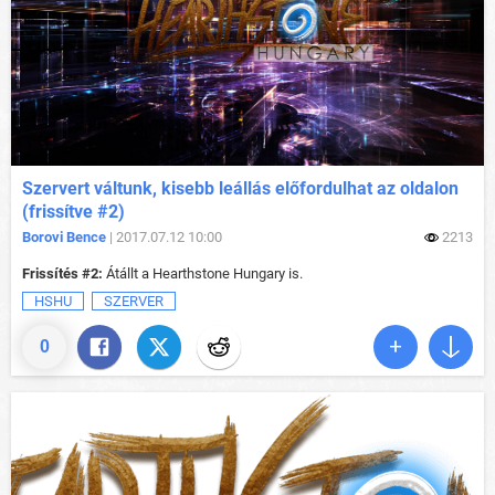
Szervert váltunk, kisebb leállás előfordulhat az oldalon
(frissítve #2)
Borovi Bence
| 2017.07.12 10:00
2213
Frissítés #2:
Átállt a Hearthstone Hungary is.
HSHU
SZERVER
0