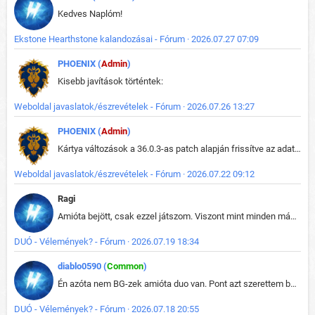
Kedves Naplóm!
Ekstone Hearthstone kalandozásai - Fórum · 2026.07.27 07:09
PHOENIX (
Admin
)
Kisebb javítások történtek:
Weboldal javaslatok/észrevételek - Fórum · 2026.07.26 13:27
PHOENIX (
Admin
)
Kártya változások a 36.0.3-as patch alapján frissítve az adatbázisban (képek is cserélve).
Weboldal javaslatok/észrevételek - Fórum · 2026.07.22 09:12
Ragi
Amióta bejött, csak ezzel játszom. Viszont mint minden más - akár az alapjáték is, ez is baromira összetett lett. Néha már pár kör után is esélytelen az egész. Vagy irreállisan túltápol valaki, vagy lelép a partner, vagy csak hülye mint a segg. És amikor eljönne az én időm, na akkor jön el mindenki másé is. Engem jobban érdekelne, hogy ki milyen ratingen szokott játszani. Na ez lenne egy érdekes adat.
DUÓ - Vélemények? - Fórum · 2026.07.19 18:34
diablo0590 (
Common
)
Én azóta nem BG-zek amióta duo van. Pont azt szerettem benne, hogy rajtam múlik mi történik, nem pedig a társamon. Kérem vissza a régi BG-t :D
DUÓ - Vélemények? - Fórum · 2026.07.18 20:55