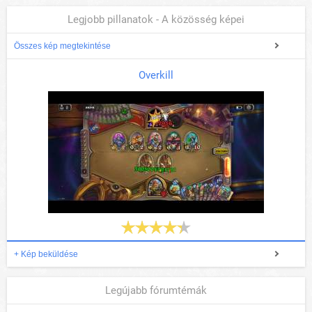
Legjobb pillanatok - A közösség képei
Összes kép megtekintése
Overkill
+ Kép beküldése
Legújabb fórumtémák