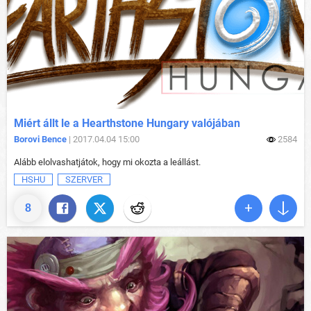
Miért állt le a Hearthstone Hungary valójában
Borovi Bence
| 2017.04.04 15:00
2584
Alább elolvashatjátok, hogy mi okozta a leállást.
HSHU
SZERVER
8