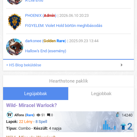
A Lila Erőd
PHOENIX (
Admin
)
| 2026.06.10 20:23
FIGYELEM: Violet Hold börtön meghibásodás
darkonee (
Golden
Rare
)
| 2025.09.23 13:44
Hallow's End (esemény)
+ HS Blog beküldése
Hearthstone paklik
Legújabbak
Legjobbak
Wild- Miracel Warlock?
14240
Alfons (
Rare
)
51
0
Lapok:
22 Lény
-
8 Spell
2
Típus:
Combo -
Készült:
4 napja