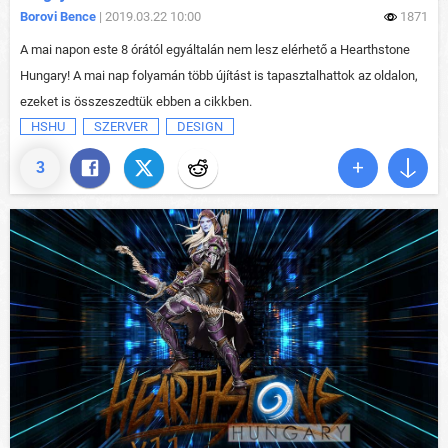
Borovi Bence
| 2019.03.22 10:00
1871
A mai napon este 8 órától egyáltalán nem lesz elérhető a Hearthstone
Hungary! A mai nap folyamán több újítást is tapasztalhattok az oldalon,
ezeket is összeszedtük ebben a cikkben.
HSHU
SZERVER
DESIGN
3