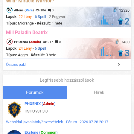
Wild- Miracle Warrior?
12320
Alfons (
Rare
)
104
0
Lapok:
22 Lény
-
6 Spell
-
2 Fegyver
2
Típus:
Midrange -
Készült:
1 hete
Mill Paladin Beatrix
7480
PHOENIX (
Admin
)
217
0
Lapok:
24 Lény
-
6 Spell
3
Típus:
Aggro -
Készült:
3 hete
Összes pakli
Legfrissebb hozzászólások
Fórumok
Hirek
PHOENIX (
Admin
)
HSHU v31.3.0
Weboldal javaslatok/észrevételek - Fórum · 2026.07.28 20:17
Ekstone (
Common
)