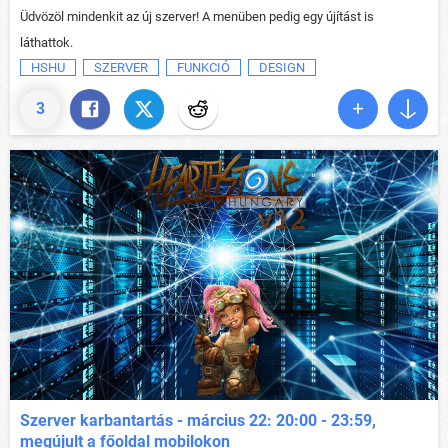
Üdvözöl mindenkit az új szerver! A menüben pedig egy újítást is
láthattok.
HSHU
SZERVER
FUNKCIÓ
DESIGN
3
Szerver karbantartás - március 22: 20:00 - 23:59,
megújult a főoldal mobilokon