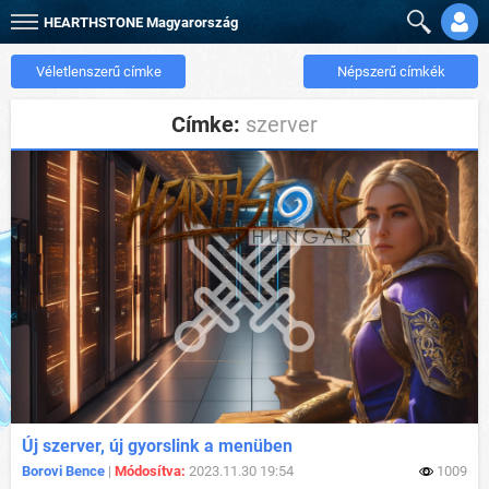
HEARTHSTONE
Magyarország
Véletlenszerű címke
Népszerű címkék
Címke:
szerver
Új szerver, új gyorslink a menüben
Borovi Bence
|
Módosítva:
2023.11.30 19:54
1009