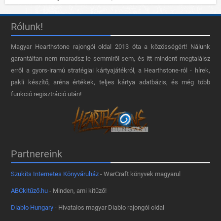
Rólunk!
Magyar Hearthstone​ rajongói oldal 2013 óta a közösségért! Nálunk
garantáltan nem maradsz le semmiről sem, és itt mindent megtalálsz
erről a gyors-iramú stratégiai kártyajátékról, a Hearthstone-ról - hírek,
pakli készítő, aréna értékek, teljes kártya adatbázis, és még több
funkció regisztráció után!
Partnereink
Szukits Internetes Könyváruház
- WarCraft könyvek magyarul
ABCkitűző.hu
- Minden, ami kitűző!
Diablo Hungary
- Hivatalos magyar Diablo rajongói oldal