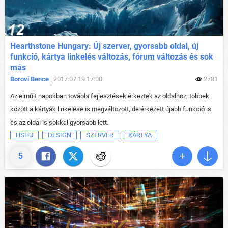
Hearthstone Hungary: Új szerver, gyorsabb oldal, új
funkció, kártya linkelés változás, fórum változás és sok
más
Borovi Bence
| 2017.07.19 17:00
2781
Az elmúlt napokban további fejlesztések érkeztek az oldalhoz, többek
között a kártyák linkelése is megváltozott, de érkezett újabb funkció is
és az oldal is sokkal gyorsabb lett.
HSHU
DESIGN
SZERVER
KÁRTYA
5