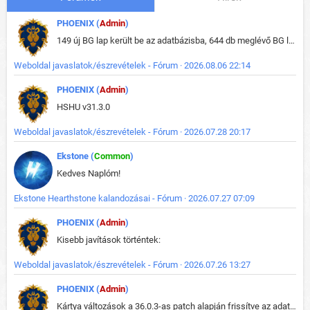
PHOENIX (
Admin
)
149 új BG lap került be az adatbázisba, 644 db meglévő BG lap módosult, bekerültek az új képek a megváltozott lapokhoz is.
Weboldal javaslatok/észrevételek - Fórum · 2026.08.06 22:14
PHOENIX (
Admin
)
HSHU v31.3.0
Weboldal javaslatok/észrevételek - Fórum · 2026.07.28 20:17
Ekstone (
Common
)
Kedves Naplóm!
Ekstone Hearthstone kalandozásai - Fórum · 2026.07.27 07:09
PHOENIX (
Admin
)
Kisebb javítások történtek:
Weboldal javaslatok/észrevételek - Fórum · 2026.07.26 13:27
PHOENIX (
Admin
)
Kártya változások a 36.0.3-as patch alapján frissítve az adatbázisban (képek is cserélve).