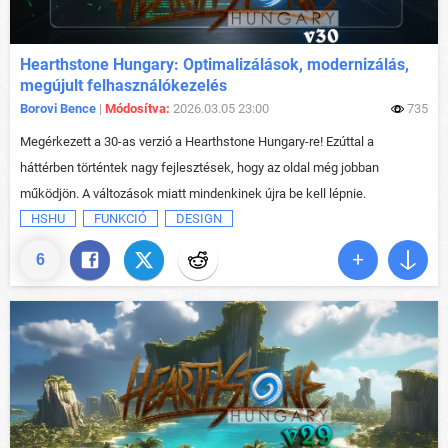
Hearthstone Hungary: Optimalizálások, modernizálás,
megújult felhasználókezelés
Borovi Bence
|
Módosítva:
2026.03.05 23:00
735
Megérkezett a 30-as verzió a Hearthstone Hungary-re! Ezúttal a
háttérben történtek nagy fejlesztések, hogy az oldal még jobban
működjön. A változások miatt mindenkinek újra be kell lépnie.
HSHU
FUNKCIÓ
DESIGN
6