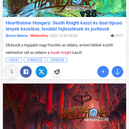
Hearthstone Hungary: Death Knight kaszt és dual-típusú
lények kezelése, további fejlesztések és javítások
Borovi Bence
|
Módosítva:
2022.12.05 08:00
2071
Elkészült a legújabb nagy frissítés az oldalra, amivel többek között
elérhetővé vált az oldalon a
Death Knight
kaszt!
HSHU
FUNKCIÓ
DESIGN
1