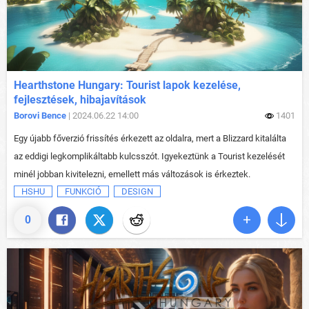
Hearthstone Hungary: Tourist lapok kezelése,
fejlesztések, hibajavítások
Borovi Bence
| 2024.06.22 14:00
1401
Egy újabb főverzió frissítés érkezett az oldalra, mert a Blizzard kitalálta
az eddigi legkomplikáltabb kulcsszót. Igyekeztünk a Tourist kezelését
minél jobban kivitelezni, emellett más változások is érkeztek.
HSHU
FUNKCIÓ
DESIGN
0