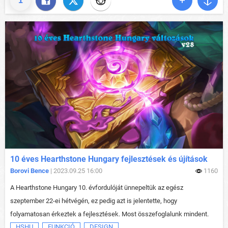
1
10 éves Hearthstone Hungary fejlesztések és újítások
Borovi Bence
| 2023.09.25 16:00
1160
A Hearthstone Hungary 10. évfordulóját ünnepeltük az egész
szeptember 22-ei hétvégén, ez pedig azt is jelentette, hogy
folyamatosan érkeztek a fejlesztések. Most összefoglalunk mindent.
HSHU
FUNKCIÓ
DESIGN