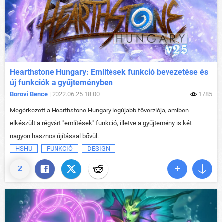
Hearthstone Hungary: Említések funkció bevezetése és
új funkciók a gyűjteményben
Borovi Bence
| 2022.06.25 18:00
1785
Megérkezett a Hearthstone Hungary legújabb főverziója, amiben
elkészült a régvárt "említések" funkció, illetve a gyűjtemény is két
nagyon hasznos újítással bővül.
HSHU
FUNKCIÓ
DESIGN
2