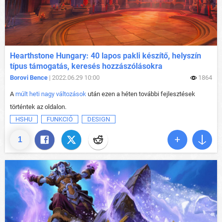
Hearthstone Hungary: 40 lapos pakli készítő, helyszín
típus támogatás, keresés hozzászólásokra
Borovi Bence
| 2022.06.29 10:00
1864
A
múlt heti nagy változások
után ezen a héten további fejlesztések
történtek az oldalon.
HSHU
FUNKCIÓ
DESIGN
1