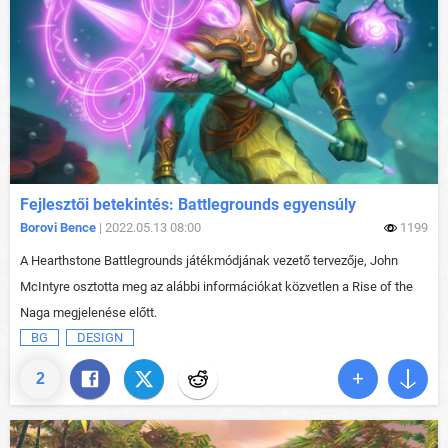
Fejlesztői betekintés: Battlegrounds egyensúly
Borovi Bence
| 2022.05.13 08:00
1199
A Hearthstone Battlegrounds játékmódjának vezető tervezője, John
McIntyre osztotta meg az alábbi információkat közvetlen a Rise of the
Naga megjelenése előtt.
BG
DESIGN
2