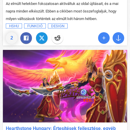
Az elmúlt hetekben fokozatosan aktiváltuk az oldal újításait, és a mai
napra minden elkészült. Ebben a cikkben most összefoglaljuk, hogy
milyen változások történtek az elmúlt két-három hétben.
HSHU
FUNKCIÓ
DESIGN
2
Hearthstone Hungary: Értesítések fejlesztése, egyéb