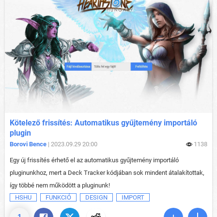
Kötelező frissítés: Automatikus gyűjtemény importáló
plugin
Borovi Bence
| 2023.09.29 20:00
1138
Egy új frissítés érhető el az automatikus gyűjtemény importáló
pluginunkhoz, mert a Deck Tracker kódjában sok mindent átalakítottak,
így többé nem működött a pluginunk!
HSHU
FUNKCIÓ
DESIGN
IMPORT