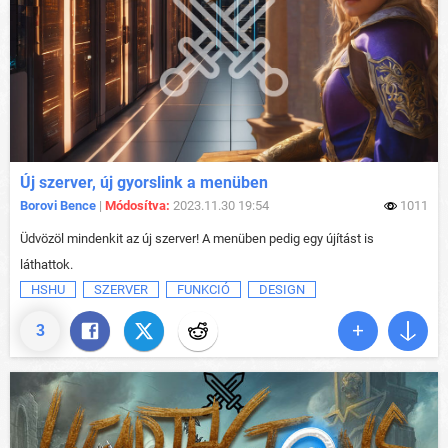
Új szerver, új gyorslink a menüben
Borovi Bence
|
Módosítva:
2023.11.30 19:54
1011
Üdvözöl mindenkit az új szerver! A menüben pedig egy újítást is
láthattok.
HSHU
SZERVER
FUNKCIÓ
DESIGN
3