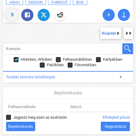
HSHU
DESIGN
FUNKCIÓ
BUG
9
Régebbi
Hírekben, Wikiben
Felhasználókban
Kártyákban
Paklikban
Fórumokban
További keresési lehetőségek
Bejelentkezés
Jegyezz meg ezen az eszközön.
Elfelejtett jelszó
Regisztráció