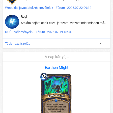
Weboldal javaslatok/észrevételek - Fórum · 2026.07.22 09:12
Ragi
Amióta bejött, csak ezzel játszom. Viszont mint minden más - akár az alapjáték is, ez is baromira összetett lett. Néha már pár kör után is esélytelen az egész. Vagy irreállisan túltápol valaki, vagy lelép a partner, vagy csak hülye mint a segg. És amikor eljönne az én időm, na akkor jön el mindenki másé is. Engem jobban érdekelne, hogy ki milyen ratingen szokott játszani. Na ez lenne egy érdekes adat.
DUÓ - Vélemények? - Fórum · 2026.07.19 18:34
Több hozzászólás
A nap kártyája
Earthen Might