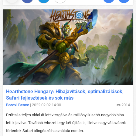
Hearthstone Hungary: Hibajavítások, optimalizálások,
Safari fejlesztések és sok más
Borovi Bence
| 2022.02.02 14:00
2014
Ezúttal a teljes oldal át lett vizsgálva és milliónyi kisebb-nagyobb hiba
lett kijavítva. Továbbá érkezett egy-két újítás is, illetve nagy változások
történtek Safari böngésző használata esetén.