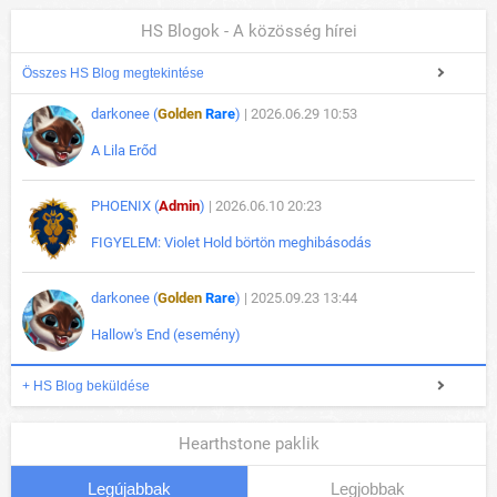
HS Blogok - A közösség hírei
Összes HS Blog megtekintése
darkonee (
Golden
Rare
)
| 2026.06.29 10:53
A Lila Erőd
PHOENIX (
Admin
)
| 2026.06.10 20:23
FIGYELEM: Violet Hold börtön meghibásodás
darkonee (
Golden
Rare
)
| 2025.09.23 13:44
Hallow's End (esemény)
+ HS Blog beküldése
Hearthstone paklik
Legújabbak
Legjobbak