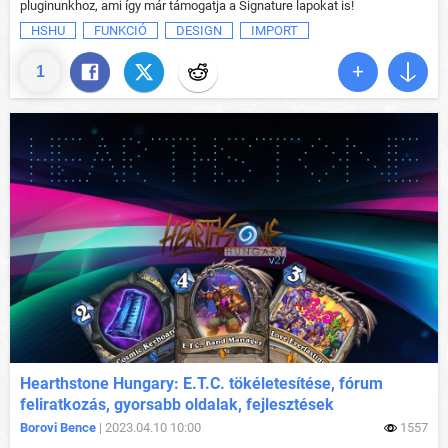
pluginunkhoz, ami így már támogatja a Signature lapokat is!
HSHU
FUNKCIÓ
DESIGN
IMPORT
1
Hearthstone Hungary: E.T.C. tökéletesítése, fórum
feliratkozás, gyorsabb oldalak, fejlesztések
Borovi Bence
| 2023.04.10 10:00
1557