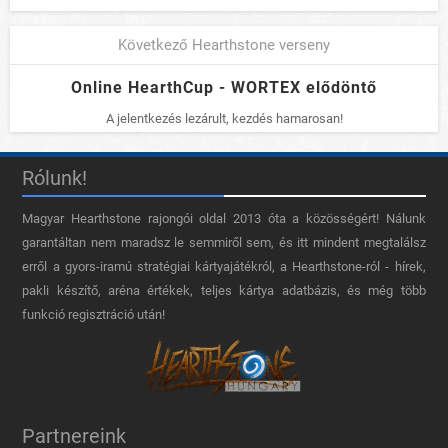
Következő Hearthstone verseny
Online HearthCup - WORTEX elődöntő
A jelentkezés lezárult, kezdés hamarosan!
Rólunk!
Magyar Hearthstone​ rajongói oldal 2013 óta a közösségért! Nálunk
garantáltan nem maradsz le semmiről sem, és itt mindent megtalálsz
erről a gyors-iramú stratégiai kártyajátékról, a Hearthstone-ról - hírek,
pakli készítő, aréna értékek, teljes kártya adatbázis, és még több
funkció regisztráció után!
Partnereink