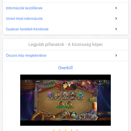
Információk kezdőknek
Violet Hold információk
Gyakran Ismételt Kérdések
Legjobb pillanatok - A közösség képei
Összes kép megtekintése
Overkill