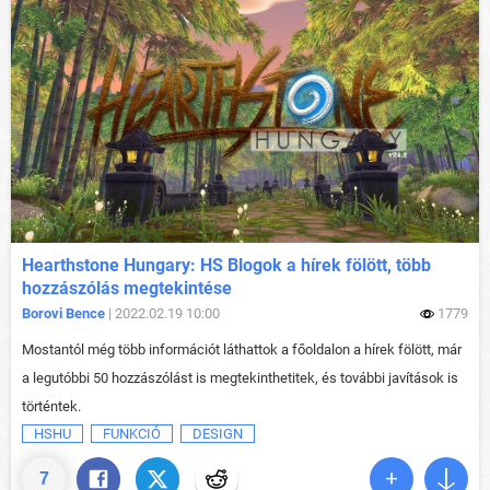
Hearthstone Hungary: HS Blogok a hírek fölött, több
hozzászólás megtekintése
Borovi Bence
| 2022.02.19 10:00
1779
Mostantól még több információt láthattok a főoldalon a hírek fölött, már
a legutóbbi 50 hozzászólást is megtekinthetitek, és további javítások is
történtek.
HSHU
FUNKCIÓ
DESIGN
7