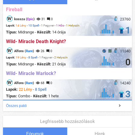
Fireball
23760
kossza (
Epic
)
31
0
Lapok:
14 Lény
-
10 Spell
-
1 Fegyver
-
1 Hős
-
1 Helyszín
1
Típus:
Midrange -
Készült:
14 órája
Wild- Miracle Death Knight?
11840
Alfons (
Rare
)
26
0
Lapok:
19 Lény
-
8 Spell
-
1 Fegyver
-
2 Helyszín
0
Típus:
Midrange -
Készült:
21 órája
Wild- Miracle Warlock?
14240
Alfons (
Rare
)
68
0
Lapok:
22 Lény
-
8 Spell
3
Típus:
Combo -
Készült:
1 hete
Összes pakli
Legfrissebb hozzászólások
Fórumok
Hirek