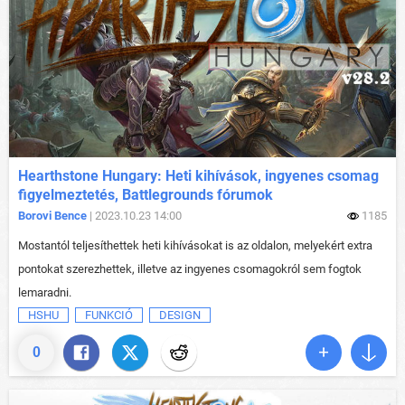
Hearthstone Hungary: Heti kihívások, ingyenes csomag
figyelmeztetés, Battlegrounds fórumok
Borovi Bence
| 2023.10.23 14:00
1185
Mostantól teljesíthettek heti kihívásokat is az oldalon, melyekért extra
pontokat szerezhettek, illetve az ingyenes csomagokról sem fogtok
lemaradni.
HSHU
FUNKCIÓ
DESIGN
0