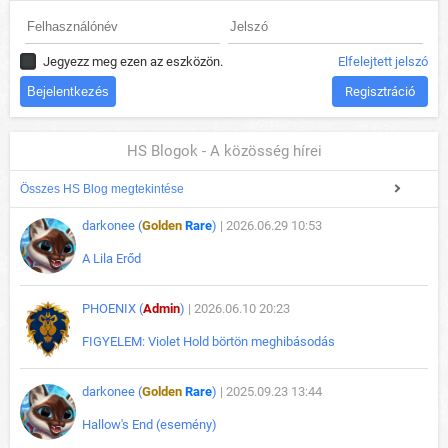
Jegyezz meg ezen az eszközön.
Elfelejtett jelszó
Regisztráció
HS Blogok - A közösség hírei
Összes HS Blog megtekintése
darkonee (
Golden
Rare
)
| 2026.06.29 10:53
A Lila Erőd
PHOENIX (
Admin
)
| 2026.06.10 20:23
FIGYELEM: Violet Hold börtön meghibásodás
darkonee (
Golden
Rare
)
| 2025.09.23 13:44
Hallow's End (esemény)