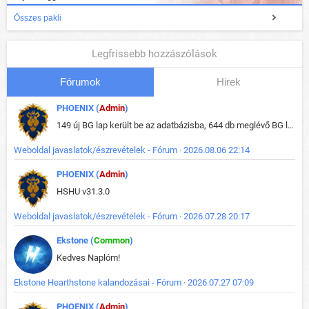
Összes pakli
Legfrissebb hozzászólások
Fórumok
Hirek
PHOENIX (
Admin
)
149 új BG lap került be az adatbázisba, 644 db meglévő BG lap módosult, bekerültek az új képek a megváltozott lapokhoz is.
Weboldal javaslatok/észrevételek - Fórum · 2026.08.06 22:14
PHOENIX (
Admin
)
HSHU v31.3.0
Weboldal javaslatok/észrevételek - Fórum · 2026.07.28 20:17
Ekstone (
Common
)
Kedves Naplóm!
Ekstone Hearthstone kalandozásai - Fórum · 2026.07.27 07:09
PHOENIX (
Admin
)