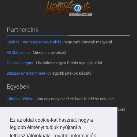
Partnereink
Szukits Internetes Könyváruház
- WarCraft könyvek magyarul
ABCkitűző.hu
- Minden, ami kitűző!
Diablo Hungary
- Hivatalos magyar Diablo rajongói oldal
Blizzard Entertainment
- A legjobb játékok készítői
Egyebek
Cikk beküldése
- Van egy nagyszerű cikked? Küldd be nekünk!
Támogass minket
- Tetszik az oldal? Segíts, hogy fennmaradhasson!
Kapcsolat, médiaajánlat
- Lépj velünk kapcsolatba!
Ez az oldal cookie-kat használ, hogy a
legjobb élményt tudjuk nyújtani a
Használd a tooltipünket
- A saját oldaladon is!
felhasználóinknak!
További információk