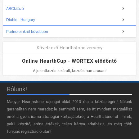
ABCkitüző
Diablo - Hungary
Partnereinkről bővebben
Következő Hearthstone verseny
Online HearthCup - WORTEX elődöntő
A jelentkezés lezárult, kezdés hamarosan!
Rólunk!
Magyar Hearthstone​ rajongói oldal 2013 óta a közösségért! Nálunk
garantáltan nem maradsz le semmiről sem, és itt mindent megtalálsz
erről a gyors-iramú stratégiai kártyajátékról, a Hearthstone-ról - hírek,
pakli készítő, aréna értékek, teljes kártya adatbázis, és még több
funkció regisztráció után!