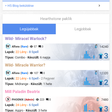
+ HS Blog beküldése
Hearthstone paklik
Legújabbak
Legjobbak
Wild- Miracel Warlock?
14240
Alfons (
Rare
)
57
0
Lapok:
22 Lény
-
8 Spell
3
Típus:
Combo -
Készült:
6 napja
Wild- Miracle Warrior?
12320
Alfons (
Rare
)
107
0
Lapok:
22 Lény
-
6 Spell
-
2 Fegyver
2
Típus:
Midrange -
Készült:
1 hete
Mill Paladin Beatrix
7480
PHOENIX (
Admin
)
223
0
Lapok:
24 Lény
-
6 Spell
3
Típus:
Aggro -
Készült:
3 hete