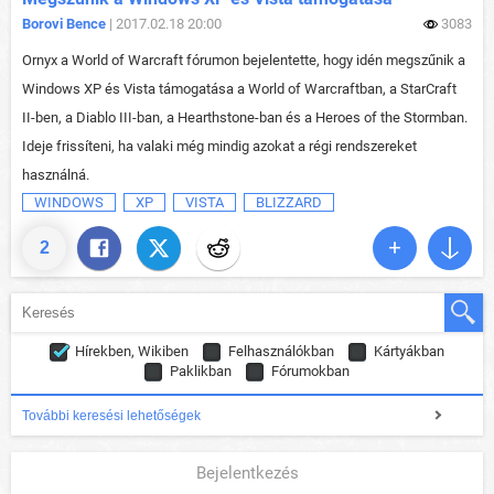
Borovi Bence
| 2017.02.18 20:00
3083
Ornyx a World of Warcraft fórumon bejelentette, hogy idén megszűnik a
Windows XP és Vista támogatása a World of Warcraftban, a StarCraft
II-ben, a Diablo III-ban, a Hearthstone-ban és a Heroes of the Stormban.
Ideje frissíteni, ha valaki még mindig azokat a régi rendszereket
használná.
WINDOWS
XP
VISTA
BLIZZARD
2
Hírekben, Wikiben
Felhasználókban
Kártyákban
Paklikban
Fórumokban
További keresési lehetőségek
Bejelentkezés