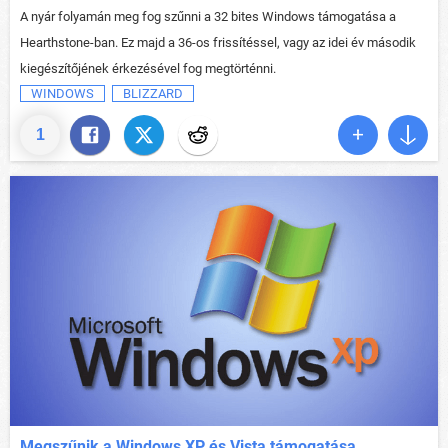
A nyár folyamán meg fog szűnni a 32 bites Windows támogatása a
Hearthstone-ban. Ez majd a 36-os frissítéssel, vagy az idei év második
kiegészítőjének érkezésével fog megtörténni.
WINDOWS
BLIZZARD
1
Megszűnik a Windows XP és Vista támogatása