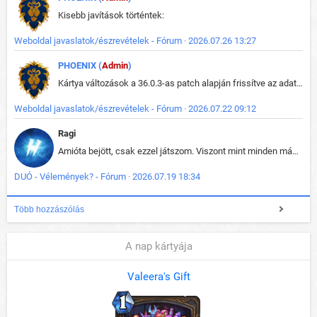
Kisebb javítások történtek:
Weboldal javaslatok/észrevételek - Fórum · 2026.07.26 13:27
PHOENIX (
Admin
)
Kártya változások a 36.0.3-as patch alapján frissítve az adatbázisban (képek is cserélve).
Weboldal javaslatok/észrevételek - Fórum · 2026.07.22 09:12
Ragi
Amióta bejött, csak ezzel játszom. Viszont mint minden más - akár az alapjáték is, ez is baromira összetett lett. Néha már pár kör után is esélytelen az egész. Vagy irreállisan túltápol valaki, vagy lelép a partner, vagy csak hülye mint a segg. És amikor eljönne az én időm, na akkor jön el mindenki másé is. Engem jobban érdekelne, hogy ki milyen ratingen szokott játszani. Na ez lenne egy érdekes adat.
DUÓ - Vélemények? - Fórum · 2026.07.19 18:34
Több hozzászólás
A nap kártyája
Valeera's Gift