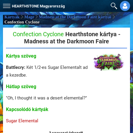
HEARTHSTONE
Magyarország
Kártyák
Mage
Madness at the Darkmoon Faire kártyái
Confection Cyclone
Confection Cyclone
Hearthstone kártya -
Madness at the Darkmoon Faire
Kártya szöveg
Battlecry:
Két 1/2-es Sugar Elementalt ad
a kezedbe.
Hátlap szöveg
"Oh, I thought it was a desert elemental?"
Kapcsolódó kártyák
Sugar Elemental
3 szavazat érkezett.