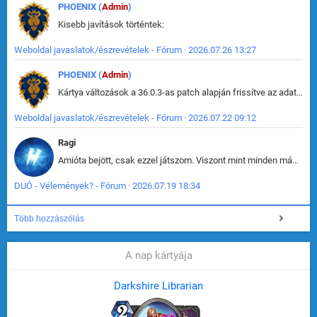
PHOENIX (
Admin
)
Kisebb javítások történtek:
Weboldal javaslatok/észrevételek - Fórum · 2026.07.26 13:27
PHOENIX (
Admin
)
Kártya változások a 36.0.3-as patch alapján frissítve az adatbázisban (képek is cserélve).
Weboldal javaslatok/észrevételek - Fórum · 2026.07.22 09:12
Ragi
Amióta bejött, csak ezzel játszom. Viszont mint minden más - akár az alapjáték is, ez is baromira összetett lett. Néha már pár kör után is esélytelen az egész. Vagy irreállisan túltápol valaki, vagy lelép a partner, vagy csak hülye mint a segg. És amikor eljönne az én időm, na akkor jön el mindenki másé is. Engem jobban érdekelne, hogy ki milyen ratingen szokott játszani. Na ez lenne egy érdekes adat.
DUÓ - Vélemények? - Fórum · 2026.07.19 18:34
Több hozzászólás
A nap kártyája
Darkshire Librarian