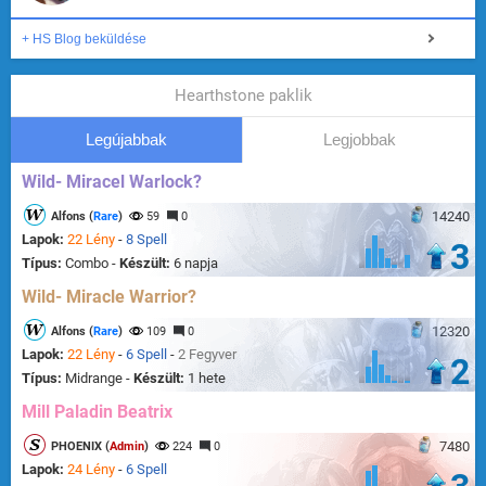
+ HS Blog beküldése
Hearthstone paklik
Legújabbak
Legjobbak
Wild- Miracel Warlock?
14240
Alfons (
Rare
)
59
0
Lapok:
22 Lény
-
8 Spell
3
Típus:
Combo -
Készült:
6 napja
Wild- Miracle Warrior?
12320
Alfons (
Rare
)
109
0
Lapok:
22 Lény
-
6 Spell
-
2 Fegyver
2
Típus:
Midrange -
Készült:
1 hete
Mill Paladin Beatrix
7480
PHOENIX (
Admin
)
224
0
Lapok:
24 Lény
-
6 Spell