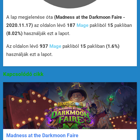
A lap megjelenése óta
(Madness at the Darkmoon Faire -
2020.11.17)
az oldalon lévő
187
Mage
pakliból
15
pakliban
(8.02%)
használják ezt a lapot.
Az oldalon lévő
937
Mage
pakliból
15
pakliban
(1.6%)
használják ezt a lapot.
Kapcsolódó cikk
Madness at the Darkmoon Faire