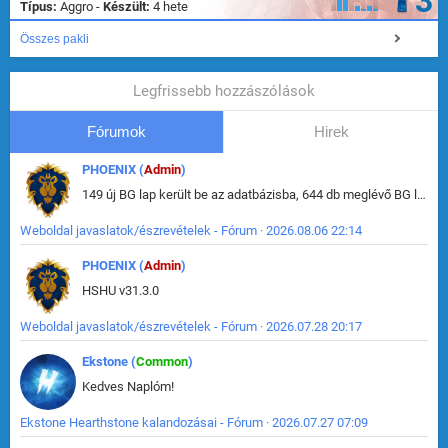
3
Típus:
Aggro -
Készült:
4 hete
Összes pakli
Legfrissebb hozzászólások
Fórumok
Hirek
PHOENIX (
Admin
)
149 új BG lap került be az adatbázisba, 644 db meglévő BG lap módosult, bekerültek az új képek a megváltozott lapokhoz is.
Weboldal javaslatok/észrevételek - Fórum · 2026.08.06 22:14
PHOENIX (
Admin
)
HSHU v31.3.0
Weboldal javaslatok/észrevételek - Fórum · 2026.07.28 20:17
Ekstone (
Common
)
Kedves Naplóm!
Ekstone Hearthstone kalandozásai - Fórum · 2026.07.27 07:09