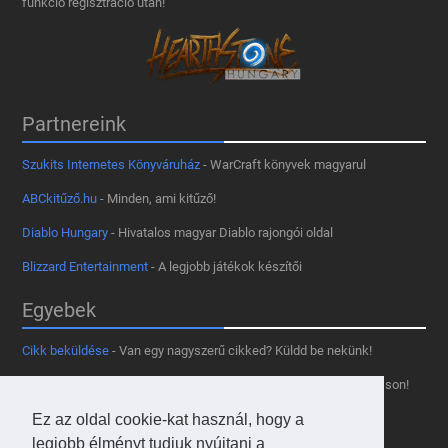
funkció regisztráció után!
Partnereink
Szukits Internetes Könyváruház
- WarCraft könyvek magyarul
ABCkitűző.hu
- Minden, ami kitűző!
Diablo Hungary
- Hivatalos magyar Diablo rajongói oldal
Blizzard Entertainment
- A legjobb játékok készítői
Egyebek
Cikk beküldése
- Van egy nagyszerű cikked? Küldd be nekünk!
Támogass minket
- Tetszik az oldal? Segíts, hogy fennmaradhasson!
Kapcsolat, médiaajánlat
- Lépj velünk kapcsolatba!
Ez az oldal cookie-kat használ, hogy a
legjobb élményt tudjuk nyújtani a