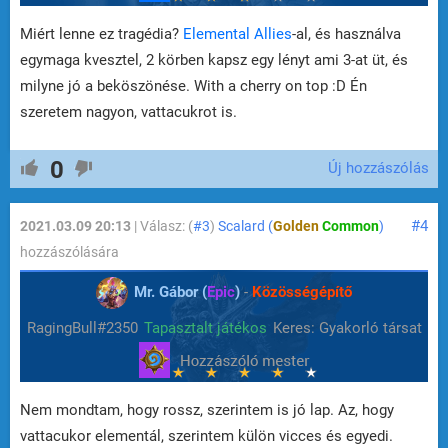
Miért lenne ez tragédia?
Elemental Allies
-al, és használva
egymaga kvesztel, 2 körben kapsz egy lényt ami 3-at üt, és
milyne jó a beköszönése. With a cherry on top :D Én
szeretem nagyon, vattacukrot is.
0
Új hozzászólás
#4
2021.03.09 20:13
| Válasz: (
#3
)
Scalard (
Golden
Common
)
hozzászólására
Mr. Gábor (
Epic
)
-
Közösségépítő
RagingBull#2350
Tapasztalt játékos
Keres: Gyakorló társat
Nem mondtam, hogy rossz, szerintem is jó lap. Az, hogy
vattacukor elementál, szerintem külön vicces és egyedi.