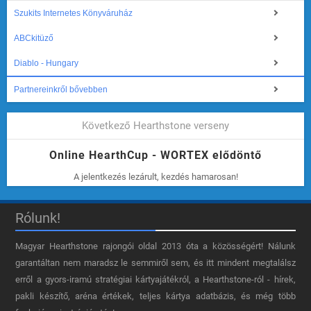
Szukits Internetes Könyváruház
ABCkitüző
Diablo - Hungary
Partnereinkről bővebben
Következő Hearthstone verseny
Online HearthCup - WORTEX elődöntő
A jelentkezés lezárult, kezdés hamarosan!
Rólunk!
Magyar Hearthstone​ rajongói oldal 2013 óta a közösségért! Nálunk
garantáltan nem maradsz le semmiről sem, és itt mindent megtalálsz
erről a gyors-iramú stratégiai kártyajátékról, a Hearthstone-ról - hírek,
pakli készítő, aréna értékek, teljes kártya adatbázis, és még több