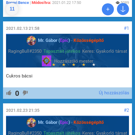
Borovi Bence
|
Módosítva:
2021.01.22 17:50
5089
11
#1
2021.02.13 21:58
Mr. Gábor (
Epic
)
-
Közösségépítő
RagingBull#2350
Tapasztalt játékos
Keres: Gyakorló társat
Cukros bácsi
0
Új hozzászólás
#2
2021.02.23 21:35
Mr. Gábor (
Epic
)
-
Közösségépítő
RagingBull#2350
Tapasztalt játékos
Keres: Gyakorló társat