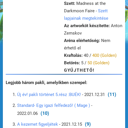
Szett:
Madness at the
Darkmoon Faire -
Szett
lapjainak megtekintése
Az artworköt készítette:
Anton
Zemskov
Aréna elérhetőség:
Nem
érhető el
Kraftolás:
40 /
400 (Golden)
Betörés:
5 /
50 (Golden)
GYŰJTHETŐ!
Legjobb három pakli, amelyikben szerepel:
(11)
Új év! pakli történet 5.rész :BUÉK!
- 2021.12.31
Standard- Egy igazi felfedező! ( Mage )
-
(10)
2022.01.06
(9)
A kezemet figyeljétek
- 2021.12.15