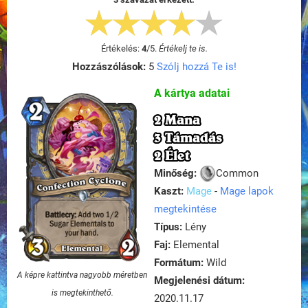
Értékelés:
4
/
5
.
Értékelj te is.
Hozzászólások:
5
Szólj hozzá Te is!
A kártya adatai
2 Mana
3 Támadás
2 Élet
Minőség:
Common
Kaszt:
Mage
-
Mage lapok
megtekintése
Típus:
Lény
Faj:
Elemental
Formátum:
Wild
A képre kattintva nagyobb méretben
Megjelenési dátum:
is megtekinthető.
2020.11.17