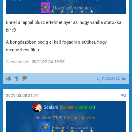
Ennél a lapnál plusz értelmet nyer az, hogy vanilla statokkal
bír :D
A böngészöben pedig el kell fogadni a sütiket, hogy
megnézhessük ;)
Szerkesztve:
2021.02.24 19:23
1
Új hozzászólás
#3
2021.03.08 21:14
Scalard (
Golden
Common
)
Scalard#2175
Közepes játékos