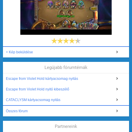
+ Kép beküldése
Legújabb fórumtémák
Escape from Violet Hold kártyacsomag nyitás
Escape from Violet Hold nyitó kibeszélő
CATACLYSM kártyacsomag nyitás
Összes fórum
Partnereink