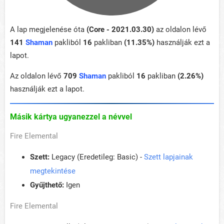
A lap megjelenése óta
(Core - 2021.03.30)
az oldalon lévő
141
Shaman
pakliból
16
pakliban
(11.35%)
használják ezt a
lapot.
Az oldalon lévő
709
Shaman
pakliból
16
pakliban
(2.26%)
használják ezt a lapot.
Másik kártya ugyanezzel a névvel
Fire Elemental
Szett:
Legacy (Eredetileg: Basic) -
Szett lapjainak
megtekintése
Gyűjthető:
Igen
Fire Elemental