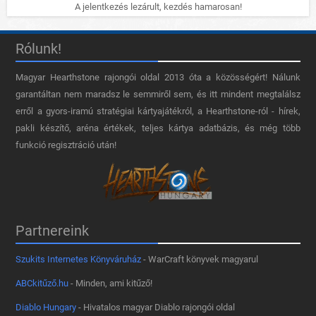
A jelentkezés lezárult, kezdés hamarosan!
Rólunk!
Magyar Hearthstone​ rajongói oldal 2013 óta a közösségért! Nálunk
garantáltan nem maradsz le semmiről sem, és itt mindent megtalálsz
erről a gyors-iramú stratégiai kártyajátékról, a Hearthstone-ról - hírek,
pakli készítő, aréna értékek, teljes kártya adatbázis, és még több
funkció regisztráció után!
Partnereink
Szukits Internetes Könyváruház
- WarCraft könyvek magyarul
ABCkitűző.hu
- Minden, ami kitűző!
Diablo Hungary
- Hivatalos magyar Diablo rajongói oldal