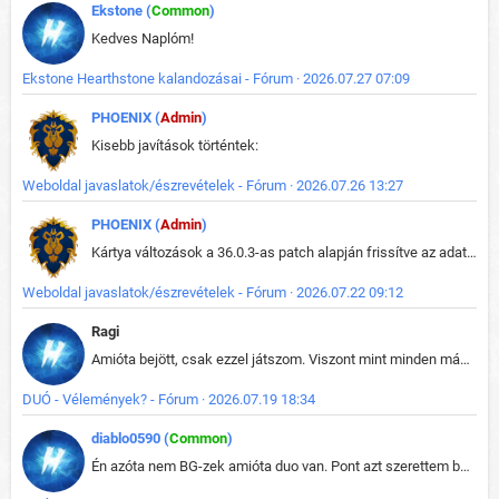
Ekstone (
Common
)
Kedves Naplóm!
Ekstone Hearthstone kalandozásai - Fórum · 2026.07.27 07:09
PHOENIX (
Admin
)
Kisebb javítások történtek:
Weboldal javaslatok/észrevételek - Fórum · 2026.07.26 13:27
PHOENIX (
Admin
)
Kártya változások a 36.0.3-as patch alapján frissítve az adatbázisban (képek is cserélve).
Weboldal javaslatok/észrevételek - Fórum · 2026.07.22 09:12
Ragi
Amióta bejött, csak ezzel játszom. Viszont mint minden más - akár az alapjáték is, ez is baromira összetett lett. Néha már pár kör után is esélytelen az egész. Vagy irreállisan túltápol valaki, vagy lelép a partner, vagy csak hülye mint a segg. És amikor eljönne az én időm, na akkor jön el mindenki másé is. Engem jobban érdekelne, hogy ki milyen ratingen szokott játszani. Na ez lenne egy érdekes adat.
DUÓ - Vélemények? - Fórum · 2026.07.19 18:34
diablo0590 (
Common
)
Én azóta nem BG-zek amióta duo van. Pont azt szerettem benne, hogy rajtam múlik mi történik, nem pedig a társamon. Kérem vissza a régi BG-t :D