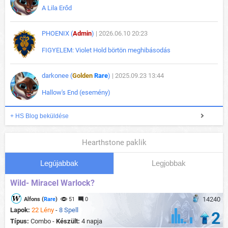
A Lila Erőd
PHOENIX (
Admin
)
| 2026.06.10 20:23
FIGYELEM: Violet Hold börtön meghibásodás
darkonee (
Golden
Rare
)
| 2025.09.23 13:44
Hallow's End (esemény)
+ HS Blog beküldése
Hearthstone paklik
Legújabbak
Legjobbak
Wild- Miracel Warlock?
14240
Alfons (
Rare
)
51
0
Lapok:
22 Lény
-
8 Spell
2
Típus:
Combo -
Készült:
4 napja