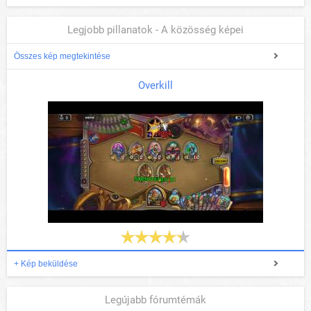
Legjobb pillanatok - A közösség képei
Összes kép megtekintése
Overkill
+ Kép beküldése
Legújabb fórumtémák