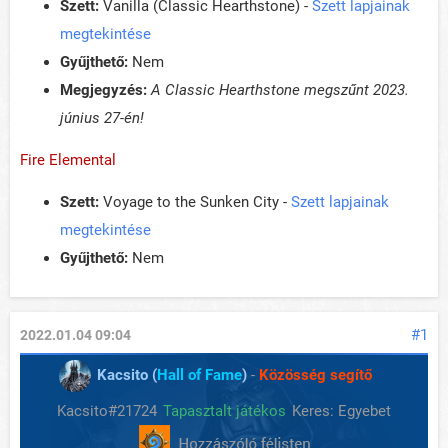
Szett:
Vanilla (Classic Hearthstone) -
Szett lapjainak
megtekintése
Gyűjthető:
Nem
Megjegyzés:
A Classic Hearthstone megszűnt 2023.
június 27-én!
Fire Elemental
Szett:
Voyage to the Sunken City -
Szett lapjainak
megtekintése
Gyűjthető:
Nem
#1
2022.01.04 09:04
Kacsito (
Hall of Fame
)
-
Közösség segítő
Kacsito#21724
Tapasztalt játékos
Keres: Egyebet