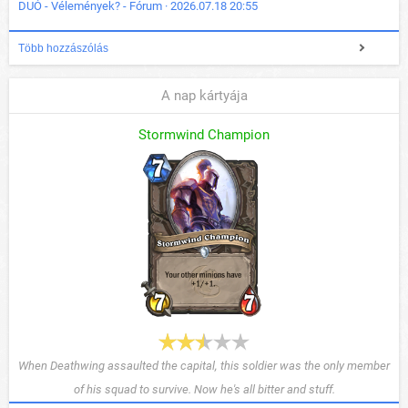
DUÓ - Vélemények? - Fórum · 2026.07.18 20:55
Több hozzászólás
A nap kártyája
Stormwind Champion
When Deathwing assaulted the capital, this soldier was the only member
of his squad to survive. Now he's all bitter and stuff.