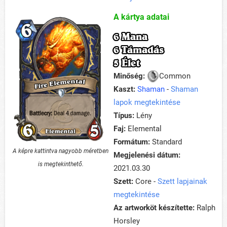
A kártya adatai
6 Mana
6 Támadás
5 Élet
Minőség:
Common
Kaszt:
Shaman
-
Shaman
lapok megtekintése
Típus:
Lény
Faj:
Elemental
Formátum:
Standard
A képre kattintva nagyobb méretben
Megjelenési dátum:
is megtekinthető.
2021.03.30
Szett:
Core -
Szett lapjainak
megtekintése
Az artworköt készítette:
Ralph
Horsley