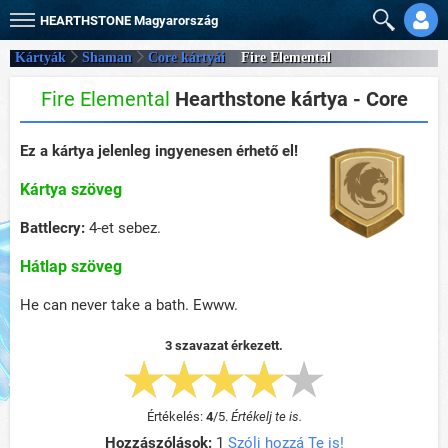
HEARTHSTONE
Magyarország
Kártyák
Shaman
Core kártyái
Fire Elemental
Fire Elemental
Hearthstone kártya - Core
Ez a kártya jelenleg ingyenesen érhető el!
Kártya szöveg
Battlecry:
4-et sebez.
Hátlap szöveg
He can never take a bath. Ewww.
3 szavazat érkezett.
Értékelés:
4
/
5
.
Értékelj te is.
Hozzászólások:
1
Szólj hozzá Te is!