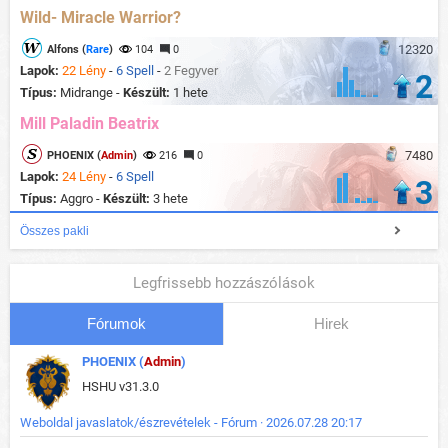
Wild- Miracle Warrior?
12320
Alfons (
Rare
)
104
0
Lapok:
22 Lény
-
6 Spell
-
2 Fegyver
2
Típus:
Midrange -
Készült:
1 hete
Mill Paladin Beatrix
7480
PHOENIX (
Admin
)
216
0
Lapok:
24 Lény
-
6 Spell
3
Típus:
Aggro -
Készült:
3 hete
Összes pakli
Legfrissebb hozzászólások
Fórumok
Hirek
PHOENIX (
Admin
)
HSHU v31.3.0
Weboldal javaslatok/észrevételek - Fórum · 2026.07.28 20:17