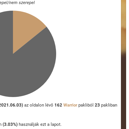
epel/nem szerepel
 2021.06.03)
az oldalon lévő
162
Warrior
pakliból
23
pakliban
an
(3.03%)
használják ezt a lapot.