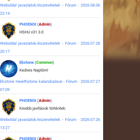
Weboldal javaslatok/észrevételek - Fórum · 2026.08.06
22:14
PHOENIX (
Admin
)
HSHU v31.3.0
Weboldal javaslatok/észrevételek - Fórum · 2026.07.28
20:17
Ekstone (
Common
)
Kedves Naplóm!
Ekstone Hearthstone kalandozásai - Fórum · 2026.07.27
07:09
PHOENIX (
Admin
)
Kisebb javítások történtek:
Weboldal javaslatok/észrevételek - Fórum · 2026.07.26
13:27
PHOENIX (
Admin
)