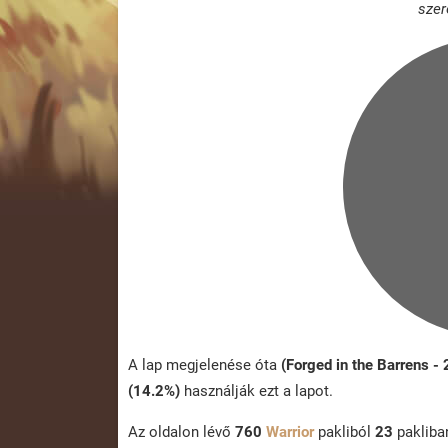
szer
A lap megjelenése óta
(Forged in the Barrens -
(14.2%)
használják ezt a lapot.
Az oldalon lévő
760
Warrior
pakliból
23
paklib