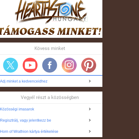
Kövess minket
Adj minket a kedvenceidhez
Vegyél részt a közösségben
Közösségi imasarok
Regisztrálj, vagy jelentkezz be
Horn of Wrathion kártya értékelése