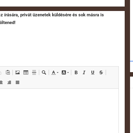
sz írására, privát üzenetek küldésére és sok másra is
öltened!