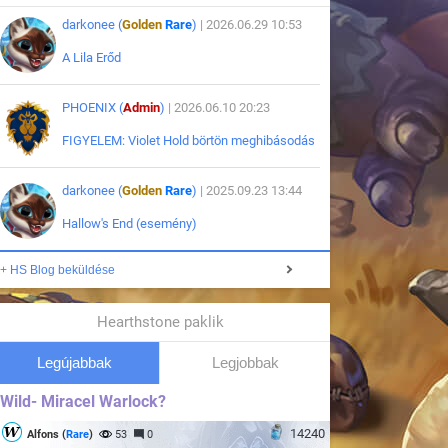
darkonee (
Golden
Rare
)
| 2026.06.29 10:53
A Lila Erőd
PHOENIX (
Admin
)
| 2026.06.10 20:23
FIGYELEM: Violet Hold börtön meghibásodás
darkonee (
Golden
Rare
)
| 2025.09.23 13:44
Hallow's End (esemény)
+ HS Blog beküldése
Hearthstone paklik
Legújabbak
Legjobbak
Wild- Miracel Warlock?
14240
Alfons (
Rare
)
53
0