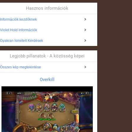
Hasznos információk
Információk kezdőknek
Violet Hold információk
Gyakran Ismételt Kérdések
Legjobb pillanatok - A közösség képei
Összes kép megtekintése
Overkill