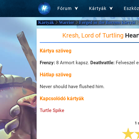
Fórum
Kártyák
Eszkö
Kártyák
Warrior
Forged in the Barrens kártyái
Kresh, Lord of Turtling
Heart
Kártya szöveg
Frenzy:
8 Armort kapsz.
Deathrattle:
Felveszel e
Hátlap szöveg
Never should have flushed him.
Kapcsolódó kártyák
Turtle Spike
1 