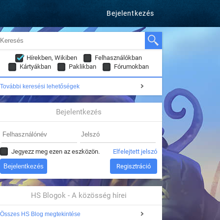
Bejelentkezés
Hírekben, Wikiben
Felhasználókban
Kártyákban
Paklikban
Fórumokban
További keresési lehetőségek
Bejelentkezés
Jegyezz meg ezen az eszközön.
Elfelejtett jelszó
Regisztráció
HS Blogok - A közösség hírei
Összes HS Blog megtekintése