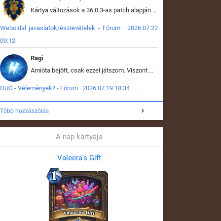
Kártya változások a 36.0.3-as patch alapján frissítve az adatbázisban (képek is cserélve).
Weboldal javaslatok/észrevételek - Fórum · 2026.07.22
09:12
Ragi
Amióta bejött, csak ezzel játszom. Viszont mint minden más - akár az alapjáték is, ez is baromira összetett lett. Néha már pár kör után is esélytelen az egész. Vagy irreállisan túltápol valaki, vagy lelép a partner, vagy csak hülye mint a segg. És amikor eljönne az én időm, na akkor jön el mindenki másé is. Engem jobban érdekelne, hogy ki milyen ratingen szokott játszani. Na ez lenne egy érdekes adat.
DUÓ - Vélemények? - Fórum · 2026.07.19 18:34
Több hozzászólás
A nap kártyája
Valeera's Gift