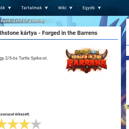
zök
Tartalmak
Wiki
Egyéb
Kresh, Lord Of Turtling
hstone kártya - Forged in the Barrens
gy 2/5-ös Turtle Spike-ot.
szavazat érkezett.