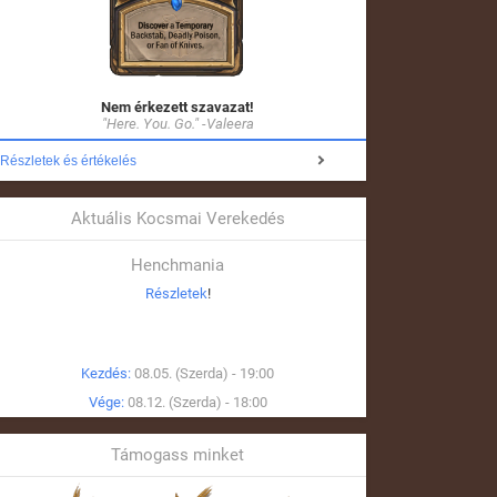
Nem érkezett szavazat!
"Here. You. Go." -Valeera
Részletek és értékelés
Aktuális Kocsmai Verekedés
Henchmania
Részletek
!
Kezdés:
08.05. (Szerda) - 19:00
Vége:
08.12. (Szerda) - 18:00
Támogass minket