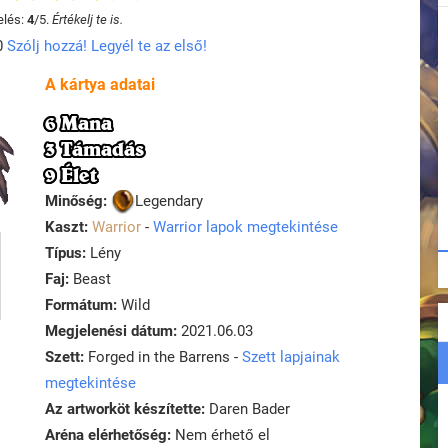
elés:
4
/
5
.
Értékelj te is.
0
Szólj hozzá! Legyél te az első!
A kártya adatai
6 Mana
3 Támadás
9 Élet
Minőség:
Legendary
Kaszt:
Warrior
-
Warrior lapok megtekintése
Típus:
Lény
Faj:
Beast
Formátum:
Wild
Megjelenési dátum:
2021.06.03
Szett:
Forged in the Barrens -
Szett lapjainak
megtekintése
Az artworköt készítette:
Daren Bader
Aréna elérhetőség:
Nem érhető el