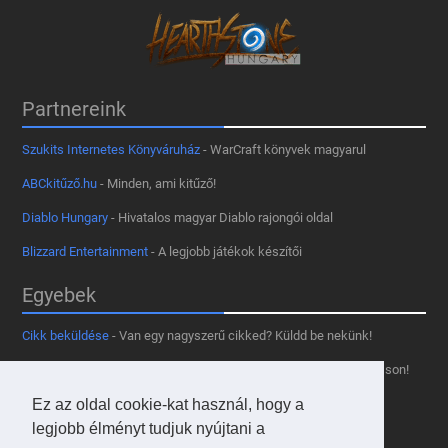
Partnereink
Szukits Internetes Könyváruház
- WarCraft könyvek magyarul
ABCkitűző.hu
- Minden, ami kitűző!
Diablo Hungary
- Hivatalos magyar Diablo rajongói oldal
Blizzard Entertainment
- A legjobb játékok készítői
Egyebek
Cikk beküldése
- Van egy nagyszerű cikked? Küldd be nekünk!
Támogass minket
- Tetszik az oldal? Segíts, hogy fennmaradhasson!
Kapcsolat, médiaajánlat
- Lépj velünk kapcsolatba!
Ez az oldal cookie-kat használ, hogy a
legjobb élményt tudjuk nyújtani a
Használd a tooltipünket
- A saját oldaladon is!