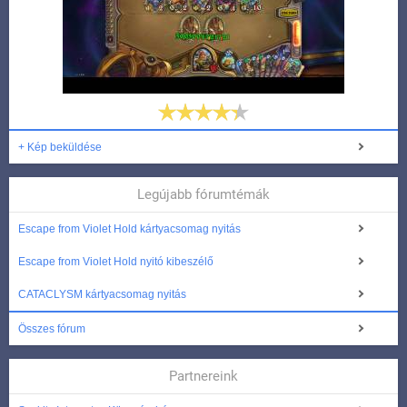
+ Kép beküldése
Legújabb fórumtémák
Escape from Violet Hold kártyacsomag nyitás
Escape from Violet Hold nyitó kibeszélő
CATACLYSM kártyacsomag nyitás
Összes fórum
Partnereink