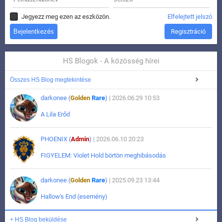
Jegyezz meg ezen az eszközön.
Elfelejtett jelszó
Regisztráció
HS Blogok - A közösség hírei
Összes HS Blog megtekintése
darkonee (
Golden
Rare
)
| 2026.06.29 10:53
A Lila Erőd
PHOENIX (
Admin
)
| 2026.06.10 20:23
FIGYELEM: Violet Hold börtön meghibásodás
darkonee (
Golden
Rare
)
| 2025.09.23 13:44
Hallow's End (esemény)
+ HS Blog beküldése