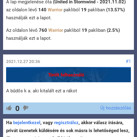
A lap megjelenése óta
(United in Stormwind - 2021.11.02)
az oldalon lévő
140
Warrior
pakliból
19
pakliban
(13.57%)
használják ezt a lapot.
Az oldalon lévő
760
Warrior
pakliból
19
pakliban
(2.5%)
használják ezt a lapot.
#1
2021.12.27 20:36
Törölt felhasználó
A bűdős k a. aki kitalált ezt a rákot
0
Új hozzászólás
Ha
bejelentkezel
, vagy
regisztrálsz
, akkor válasz írására,
privát üzenetek küldésére és sok másra is lehetőséged lesz,