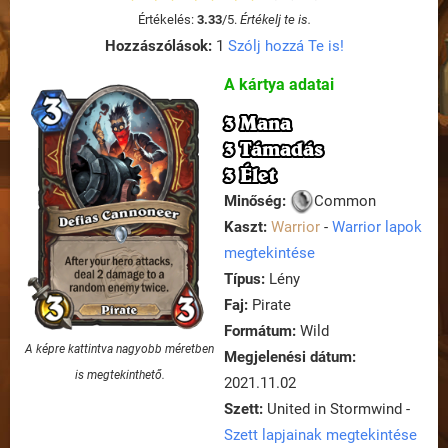
Értékelés:
3.33
/
5
.
Értékelj te is.
Hozzászólások:
1
Szólj hozzá Te is!
A kártya adatai
3 Mana
3 Támadás
3 Élet
Minőség:
Common
Kaszt:
Warrior
-
Warrior lapok
megtekintése
Típus:
Lény
Faj:
Pirate
Formátum:
Wild
A képre kattintva nagyobb méretben
Megjelenési dátum:
is megtekinthető.
2021.11.02
Szett:
United in Stormwind -
Szett lapjainak megtekintése