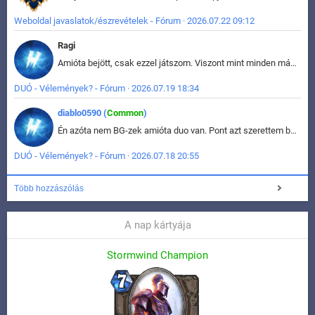
Weboldal javaslatok/észrevételek - Fórum · 2026.07.22 09:12
Ragi
Amióta bejött, csak ezzel játszom. Viszont mint minden más - akár az alapjáték is, ez is baromira összetett lett. Néha már pár kör után is esélytelen az egész. Vagy irreállisan túltápol valaki, vagy lelép a partner, vagy csak hülye mint a segg. És amikor eljönne az én időm, na akkor jön el mindenki másé is. Engem jobban érdekelne, hogy ki milyen ratingen szokott játszani. Na ez lenne egy érdekes adat.
DUÓ - Vélemények? - Fórum · 2026.07.19 18:34
diablo0590 (
Common
)
Én azóta nem BG-zek amióta duo van. Pont azt szerettem benne, hogy rajtam múlik mi történik, nem pedig a társamon. Kérem vissza a régi BG-t :D
DUÓ - Vélemények? - Fórum · 2026.07.18 20:55
Több hozzászólás
A nap kártyája
Stormwind Champion