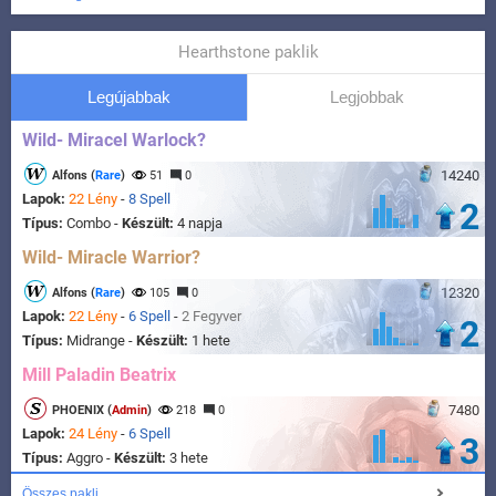
Hearthstone paklik
Legújabbak
Legjobbak
Wild- Miracel Warlock?
14240
Alfons (
Rare
)
51
0
Lapok:
22 Lény
-
8 Spell
2
Típus:
Combo -
Készült:
4 napja
Wild- Miracle Warrior?
12320
Alfons (
Rare
)
105
0
Lapok:
22 Lény
-
6 Spell
-
2 Fegyver
2
Típus:
Midrange -
Készült:
1 hete
Mill Paladin Beatrix
7480
PHOENIX (
Admin
)
218
0
Lapok:
24 Lény
-
6 Spell
3
Típus:
Aggro -
Készült:
3 hete
Összes pakli