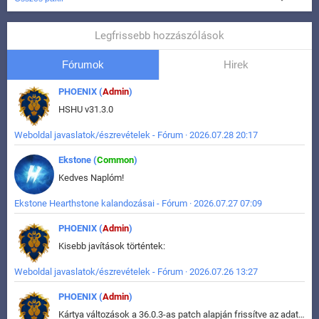
Legfrissebb hozzászólások
Fórumok
Hirek
PHOENIX (
Admin
)
HSHU v31.3.0
Weboldal javaslatok/észrevételek - Fórum · 2026.07.28 20:17
Ekstone (
Common
)
Kedves Naplóm!
Ekstone Hearthstone kalandozásai - Fórum · 2026.07.27 07:09
PHOENIX (
Admin
)
Kisebb javítások történtek:
Weboldal javaslatok/észrevételek - Fórum · 2026.07.26 13:27
PHOENIX (
Admin
)
Kártya változások a 36.0.3-as patch alapján frissítve az adatbázisban (képek is cserélve).