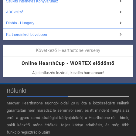
Szukits Internetes Könyváruház
ABCkitüző
Diablo - Hungary
Partnereinkről bővebben
Következő Hearthstone verseny
Online HearthCup - WORTEX elődöntő
A jelentkezés lezárult, kezdés hamarosan!
Rólunk!
Magyar Hearthstone​ rajongói oldal 2013 óta a közösségért! Nálunk
garantáltan nem maradsz le semmiről sem, és itt mindent megtalálsz
erről a gyors-iramú stratégiai kártyajátékról, a Hearthstone-ról - hírek,
pakli készítő, aréna értékek, teljes kártya adatbázis, és még több
funkció regisztráció után!