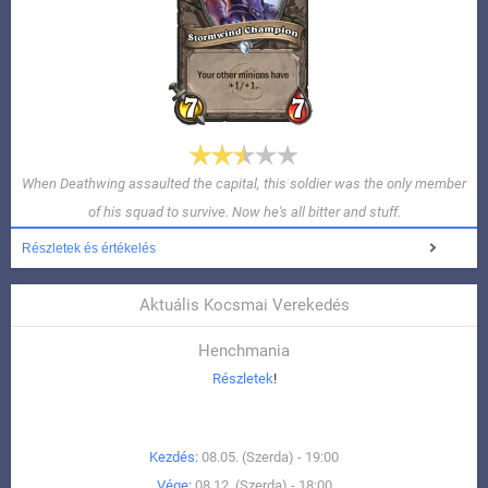
When Deathwing assaulted the capital, this soldier was the only member
of his squad to survive. Now he's all bitter and stuff.
Részletek és értékelés
Aktuális Kocsmai Verekedés
Henchmania
Részletek
!
Kezdés:
08.05. (Szerda) - 19:00
Vége:
08.12. (Szerda) - 18:00