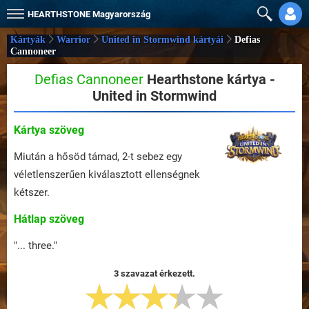
HEARTHSTONE
Magyarország
Kártyák
Warrior
United in Stormwind kártyái
Defias
Cannoneer
Defias Cannoneer
Hearthstone kártya -
United in Stormwind
Kártya szöveg
Miután a hősöd támad, 2-t sebez egy
véletlenszerűen kiválasztott ellenségnek
kétszer.
Hátlap szöveg
"... three."
3 szavazat érkezett.