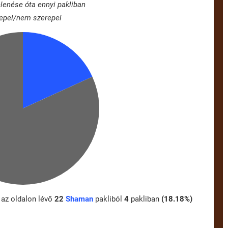
lenése óta ennyi pakliban
epel/nem szerepel
az oldalon lévő
22
Shaman
pakliból
4
pakliban
(18.18%)