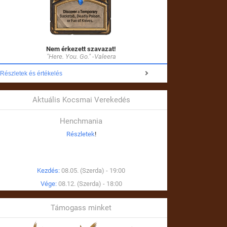
Nem érkezett szavazat!
"Here. You. Go." -Valeera
Részletek és értékelés
Aktuális Kocsmai Verekedés
Henchmania
Részletek
!
Kezdés:
08.05. (Szerda) - 19:00
Vége:
08.12. (Szerda) - 18:00
Támogass minket