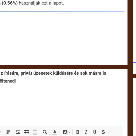
n
(0.56%)
használják ezt a lapot.
sz írására, privát üzenetek küldésére és sok másra is
öltened!