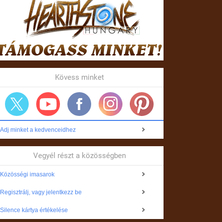
Kövess minket
Adj minket a kedvenceidhez
Vegyél részt a közösségben
Közösségi imasarok
Regisztrálj, vagy jelentkezz be
Silence kártya értékelése