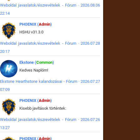
Weboldal javaslatok/észrevételek - Fórum · 2026.08.06
22:14
PHOENIX (
Admin
)
HSHU v31.3.0
Weboldal javaslatok/észrevételek - Fórum · 2026.07.28
20:17
Ekstone (
Common
)
Kedves Naplóm!
Ekstone Hearthstone kalandozásai - Fórum · 2026.07.27
07:09
PHOENIX (
Admin
)
Kisebb javítások történtek:
Weboldal javaslatok/észrevételek - Fórum · 2026.07.26
13:27
PHOENIX (
Admin
)