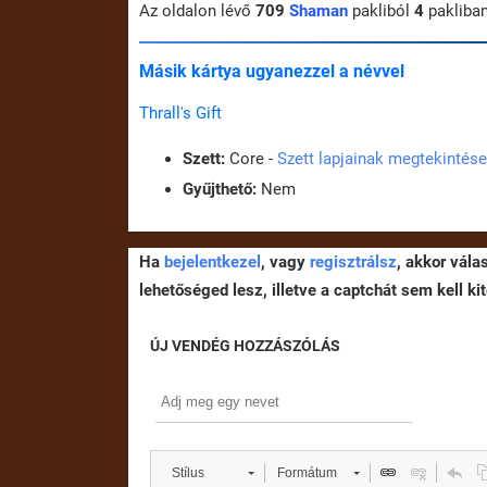
Az oldalon lévő
709
Shaman
pakliból
4
pakliba
Másik kártya ugyanezzel a névvel
Thrall's Gift
Szett:
Core -
Szett lapjainak megtekintése
Gyűjthető:
Nem
Ha
bejelentkezel
, vagy
regisztrálsz
, akkor vála
lehetőséged lesz, illetve a captchát sem kell kit
ÚJ VENDÉG HOZZÁSZÓLÁS
Stílus
Formátum