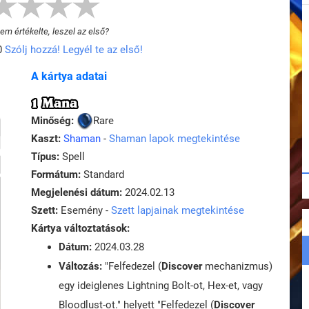
m értékelte, leszel az első?
0
Szólj hozzá! Legyél te az első!
A kártya adatai
1 Mana
Minőség:
Rare
Kaszt:
Shaman
-
Shaman lapok megtekintése
Típus:
Spell
Formátum:
Standard
Megjelenési dátum:
2024.02.13
Szett:
Esemény -
Szett lapjainak megtekintése
Kártya változtatások:
Dátum:
2024.03.28
Változás:
"Felfedezel (
Discover
mechanizmus)
egy ideiglenes Lightning Bolt-ot, Hex-et, vagy
Bloodlust-ot." helyett "Felfedezel (
Discover