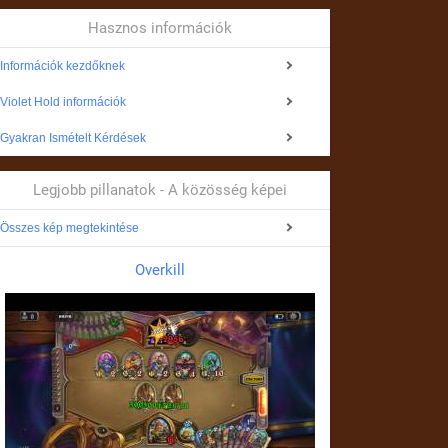
Hasznos információk
Információk kezdőknek
Violet Hold információk
Gyakran Ismételt Kérdések
Legjobb pillanatok - A közösség képei
Összes kép megtekintése
Overkill