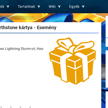
zök
Tartalmak
Wiki
Egyéb
t
thstone kártya - Esemény
s Lightning Storm-ot, Hex-