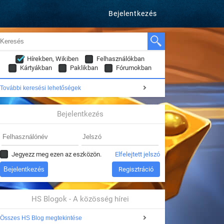
Bejelentkezés
Hírekben, Wikiben
Felhasználókban
Kártyákban
Paklikban
Fórumokban
További keresési lehetőségek
Bejelentkezés
Jegyezz meg ezen az eszközön.
Elfelejtett jelszó
Regisztráció
HS Blogok - A közösség hírei
Összes HS Blog megtekintése