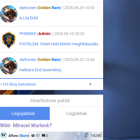
darkonee (
Golden
Rare
)
| 2026.06.29 10:53
A Lila Erőd
PHOENIX (
Admin
)
| 2026.06.10 20:23
FIGYELEM: Violet Hold börtön meghibásodás
darkonee (
Golden
Rare
)
| 2025.09.23 13:44
Hallow's End (esemény)
+ HS Blog beküldése
Hearthstone paklik
Legújabbak
Legjobbak
Wild- Miracel Warlock?
14240
Alfons (
Rare
)
57
0