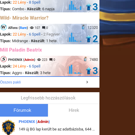
Lapok:
22 Lény
-
8 Spell
3
Típus:
Combo -
Készült:
6 napja
Wild- Miracle Warrior?
12320
Alfons (
Rare
)
107
0
Lapok:
22 Lény
-
6 Spell
-
2 Fegyver
2
Típus:
Midrange -
Készült:
1 hete
Mill Paladin Beatrix
7480
PHOENIX (
Admin
)
223
0
Lapok:
24 Lény
-
6 Spell
3
Típus:
Aggro -
Készült:
3 hete
Összes pakli
Legfrissebb hozzászólások
Fórumok
Hirek
PHOENIX (
Admin
)
149 új BG lap került be az adatbázisba, 644 db meglévő BG lap módosult, bekerültek az új képek a megváltozott lapokhoz is.