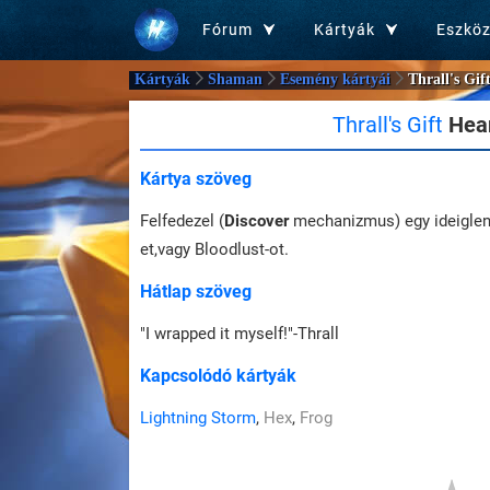
Fórum
Kártyák
Eszkö
Kártyák
Shaman
Esemény kártyái
Thrall's Gif
Thrall's Gift
Hear
Kártya szöveg
Felfedezel (
Discover
mechanizmus) egy ideiglene
et,vagy Bloodlust-ot.
Hátlap szöveg
"I wrapped it myself!"-Thrall
Kapcsolódó kártyák
Lightning Storm
,
Hex
,
Frog