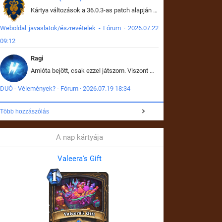
Kártya változások a 36.0.3-as patch alapján frissítve az adatbázisban (képek is cserélve).
Weboldal javaslatok/észrevételek - Fórum · 2026.07.22
09:12
Ragi
Amióta bejött, csak ezzel játszom. Viszont mint minden más - akár az alapjáték is, ez is baromira összetett lett. Néha már pár kör után is esélytelen az egész. Vagy irreállisan túltápol valaki, vagy lelép a partner, vagy csak hülye mint a segg. És amikor eljönne az én időm, na akkor jön el mindenki másé is. Engem jobban érdekelne, hogy ki milyen ratingen szokott játszani. Na ez lenne egy érdekes adat.
DUÓ - Vélemények? - Fórum · 2026.07.19 18:34
Több hozzászólás
A nap kártyája
Valeera's Gift