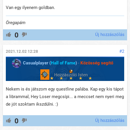
Van egy ilyenem goldban.
Öregapám
0
Új hozzászólás
#2
2021.12.02 12:28
Casualplayer (
Hall of Fame
)
-
Közösség segítő
Nekem is és játszom egy questline palába. Kap egy kis tápot
a librammal, Hey Loser megcsípi... a meccset nem nyeri meg
de jót szoktam ikszdülni. :)
0
Új hozzászólás