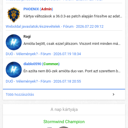
PHOENIX (
Admin
)
Kártya változások a 36.0.3-as patch alapján frissítve az adatbázisban (képek is cserélve).
Weboldal javaslatok/észrevételek - Fórum · 2026.07.22 09:12
Ragi
Amióta bejött, csak ezzel játszom. Viszont mint minden más - akár az alapjáték is, ez is baromira összetett lett. Néha már pár kör után is esélytelen az egész. Vagy irreállisan túltápol valaki, vagy lelép a partner, vagy csak hülye mint a segg. És amikor eljönne az én időm, na akkor jön el mindenki másé is. Engem jobban érdekelne, hogy ki milyen ratingen szokott játszani. Na ez lenne egy érdekes adat.
DUÓ - Vélemények? - Fórum · 2026.07.19 18:34
diablo0590 (
Common
)
Én azóta nem BG-zek amióta duo van. Pont azt szerettem benne, hogy rajtam múlik mi történik, nem pedig a társamon. Kérem vissza a régi BG-t :D
DUÓ - Vélemények? - Fórum · 2026.07.18 20:55
Több hozzászólás
A nap kártyája
Stormwind Champion