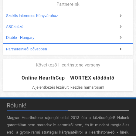
Partnereink
Szukits Internetes Könyváruház
ABCkitüző
Diablo - Hungary
Partnereinkről bővebben
Következő Hearthstone verseny
Online HearthCup - WORTEX elődöntő
A jelentkezés lezárult, kezdés hamarosan!
Rólunk!
Magyar Hearthstone​ rajongói oldal 2013 óta a közösségért! Nálunk
garantáltan nem maradsz le semmiről sem, és itt mindent megtalálsz
erről a gyors-iramú stratégiai kártyajátékról, a Hearthstone-ról - hírek,