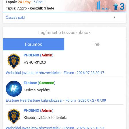
Lapok:
24 Lény
-
6 Spell
3
Típus:
Aggro -
Készült:
3 hete
Összes pakli
Legfrissebb hozzászólások
Fórumok
Hirek
PHOENIX (
Admin
)
HSHU v31.3.0
Weboldal javaslatok/észrevételek - Fórum · 2026.07.28 20:17
Ekstone (
Common
)
Kedves Naplóm!
Ekstone Hearthstone kalandozásai - Fórum · 2026.07.27 07:09
PHOENIX (
Admin
)
Kisebb javítások történtek:
Weboldal javaslatok/észrevételek - Fórum · 2026.07.26 13:27