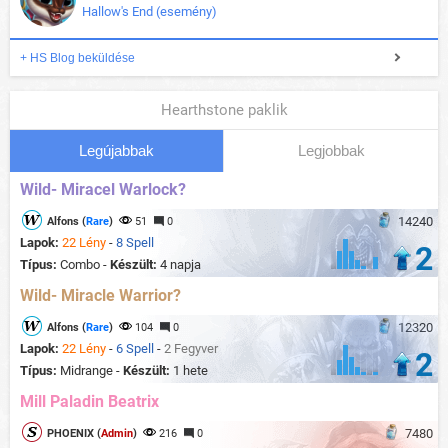
Hallow's End (esemény)
+ HS Blog beküldése
Hearthstone paklik
Legújabbak
Legjobbak
Wild- Miracel Warlock?
14240
Alfons (
Rare
)
51
0
Lapok:
22 Lény
-
8 Spell
2
Típus:
Combo -
Készült:
4 napja
Wild- Miracle Warrior?
12320
Alfons (
Rare
)
104
0
Lapok:
22 Lény
-
6 Spell
-
2 Fegyver
2
Típus:
Midrange -
Készült:
1 hete
Mill Paladin Beatrix
7480
PHOENIX (
Admin
)
216
0