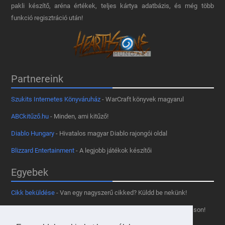
pakli készítő, aréna értékek, teljes kártya adatbázis, és még több
funkció regisztráció után!
Partnereink
Szukits Internetes Könyváruház
- WarCraft könyvek magyarul
ABCkitűző.hu
- Minden, ami kitűző!
Diablo Hungary
- Hivatalos magyar Diablo rajongói oldal
Blizzard Entertainment
- A legjobb játékok készítői
Egyebek
Cikk beküldése
- Van egy nagyszerű cikked? Küldd be nekünk!
Támogass minket
- Tetszik az oldal? Segíts, hogy fennmaradhasson!