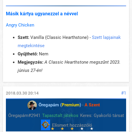
Másik kártya ugyanezzel a névvel
Angry Chicken
Szett:
Vanilla (Classic Hearthstone) -
Szett lapjainak
megtekintése
Gyűjthető:
Nem
Megjegyzés:
A Classic Hearthstone megszűnt 2023.
június 27-én!
#1
2018.03.30 20:14
Öregapám (
Premium
)
-
A Szent
Öregapám#2941
Tapasztalt játékos
Keres: Gyakorló társat