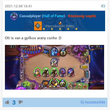
#3
2021.12.08 16:41
Casualplayer (
Hall of Fame
)
-
Közösség segítő
Ott is van a gyilkos arany csirke :D
3
Új hozzászólás