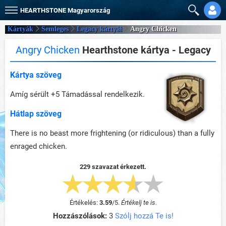
HEARTHSTONE
Magyarország
Kártyák
Semleges
Legacy kártyái
Angry Chicken
Angry Chicken
Hearthstone kártya - Legacy
Kártya szöveg
Amíg sérült +5 Támadással rendelkezik.
Hátlap szöveg
There is no beast more frightening (or ridiculous) than a fully
enraged chicken.
229 szavazat érkezett.
Értékelés:
3.59
/
5
.
Értékelj te is.
Hozzászólások:
3
Szólj hozzá Te is!