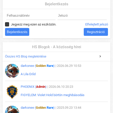
Bejelentkezés
Jegyezz meg ezen az eszközön.
Elfelejtett jelszó
Regisztráció
HS Blogok - A közösség hírei
Összes HS Blog megtekintése
darkonee (
Golden
Rare
)
| 2026.06.29 10:53
A Lila Erőd
PHOENIX (
Admin
)
| 2026.06.10 20:23
FIGYELEM: Violet Hold börtön meghibásodás
darkonee (
Golden
Rare
)
| 2025.09.23 13:44