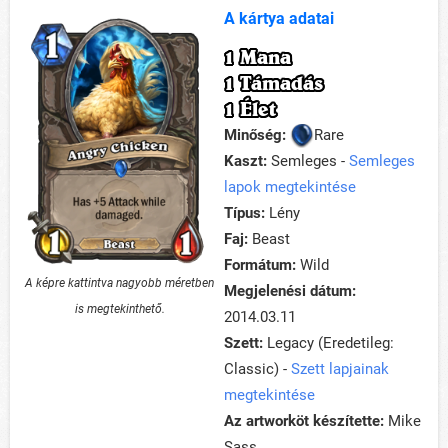
A kártya adatai
1 Mana
1 Támadás
1 Élet
Minőség:
Rare
Kaszt:
Semleges -
Semleges
lapok megtekintése
Típus:
Lény
Faj:
Beast
Formátum:
Wild
A képre kattintva nagyobb méretben
Megjelenési dátum:
is megtekinthető.
2014.03.11
Szett:
Legacy (Eredetileg:
Classic) -
Szett lapjainak
megtekintése
Az artworköt készítette:
Mike
Sass