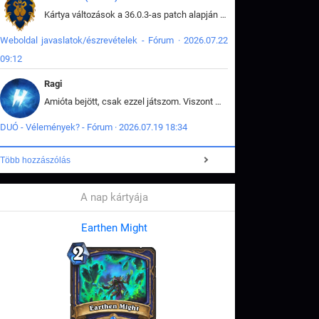
Kártya változások a 36.0.3-as patch alapján frissítve az adatbázisban (képek is cserélve).
Weboldal javaslatok/észrevételek - Fórum · 2026.07.22
09:12
Ragi
Amióta bejött, csak ezzel játszom. Viszont mint minden más - akár az alapjáték is, ez is baromira összetett lett. Néha már pár kör után is esélytelen az egész. Vagy irreállisan túltápol valaki, vagy lelép a partner, vagy csak hülye mint a segg. És amikor eljönne az én időm, na akkor jön el mindenki másé is. Engem jobban érdekelne, hogy ki milyen ratingen szokott játszani. Na ez lenne egy érdekes adat.
DUÓ - Vélemények? - Fórum · 2026.07.19 18:34
Több hozzászólás
A nap kártyája
Earthen Might