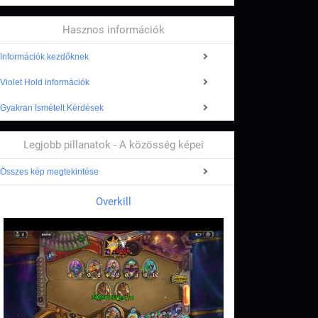
Hasznos információk
Információk kezdőknek
Violet Hold információk
Gyakran Ismételt Kérdések
Legjobb pillanatok - A közösség képei
Összes kép megtekintése
Overkill