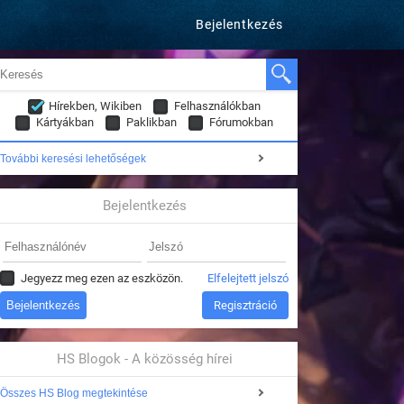
Bejelentkezés
Hírekben, Wikiben
Felhasználókban
Kártyákban
Paklikban
Fórumokban
További keresési lehetőségek
Bejelentkezés
Jegyezz meg ezen az eszközön.
Elfelejtett jelszó
Regisztráció
HS Blogok - A közösség hírei
Összes HS Blog megtekintése