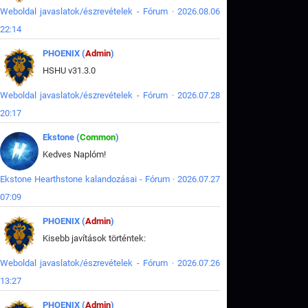
Weboldal javaslatok/észrevételek - Fórum · 2026.08.06
22:14
PHOENIX (
Admin
)
HSHU v31.3.0
Weboldal javaslatok/észrevételek - Fórum · 2026.07.28
20:17
Ekstone (
Common
)
Kedves Naplóm!
Ekstone Hearthstone kalandozásai - Fórum · 2026.07.27
07:09
PHOENIX (
Admin
)
Kisebb javítások történtek:
Weboldal javaslatok/észrevételek - Fórum · 2026.07.26
13:27
PHOENIX (
Admin
)