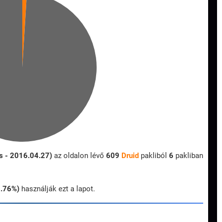
ds - 2016.04.27)
az oldalon lévő
609
Druid
pakliból
6
pakliban
0.76%)
használják ezt a lapot.