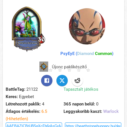
PsyEyE (
Diamond
Common
)
BattleTag:
21122
Tapasztalt játékos
Keres:
Egyebet
Létrehozott paklik:
4
365 napon belül:
0
Átlagos értékelés:
6.5
Leggyakoribb kaszt:
Warlock
(Hihetetlen)