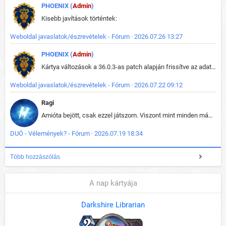
PHOENIX (
Admin
)
Kisebb javítások történtek:
Weboldal javaslatok/észrevételek - Fórum · 2026.07.26 13:27
PHOENIX (
Admin
)
Kártya változások a 36.0.3-as patch alapján frissítve az adatbázisban (képek is cserélve).
Weboldal javaslatok/észrevételek - Fórum · 2026.07.22 09:12
Ragi
Amióta bejött, csak ezzel játszom. Viszont mint minden más - akár az alapjáték is, ez is baromira összetett lett. Néha már pár kör után is esélytelen az egész. Vagy irreállisan túltápol valaki, vagy lelép a partner, vagy csak hülye mint a segg. És amikor eljönne az én időm, na akkor jön el mindenki másé is. Engem jobban érdekelne, hogy ki milyen ratingen szokott játszani. Na ez lenne egy érdekes adat.
DUÓ - Vélemények? - Fórum · 2026.07.19 18:34
Több hozzászólás
A nap kártyája
Darkshire Librarian