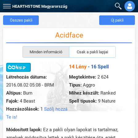
HEARTHSTONE
Magyarország
Összes pakli
Új pakli
Acidface
Minden információ
Csak a pakli lapjai
14 Lény
- 16 Spell
Létrehozás dátuma:
Megtekintve:
2 624
2016.08.02 05:08 - BRM
Típus:
Aggro
Altípus:
Burn
Mihez készült:
Ranked
Fajok:
4 Beast
Spell típusok:
9 Nature
Hozzászólások:
1
Szólj hozzá
Te is!
Módosított lapok:
Ez a pakli olyan lapokat is tartalmaz,
amelyek módosítva lettek a pakli készítése óta, ezért