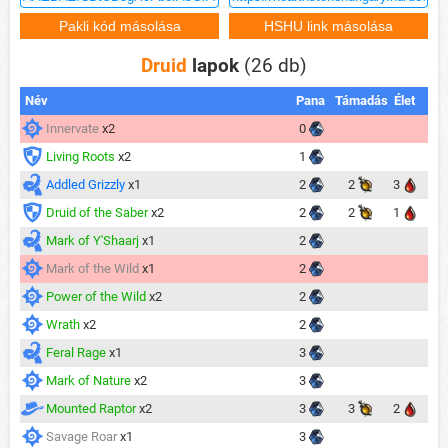
Druid
lapok
(26 db)
Név
Pana
Támadás
Élet
Innervate
x2
0
Living Roots
x2
1
Addled Grizzly
x1
2
2
3
Druid of the Saber
x2
2
2
1
Mark of Y'Shaarj
x1
2
Mark of the Wild
x1
2
Power of the Wild
x2
2
Wrath
x2
2
Feral Rage
x1
3
Mark of Nature
x2
3
Mounted Raptor
x2
3
3
2
Savage Roar
x1
3