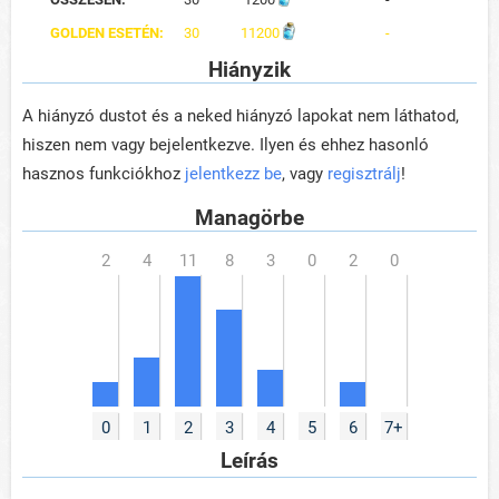
GOLDEN ESETÉN:
30
11200
-
Hiányzik
A hiányzó dustot és a neked hiányzó lapokat nem láthatod,
hiszen nem vagy bejelentkezve. Ilyen és ehhez hasonló
hasznos funkciókhoz
jelentkezz be
, vagy
regisztrálj
!
Managörbe
0
1
2
3
4
5
6
7+
Leírás