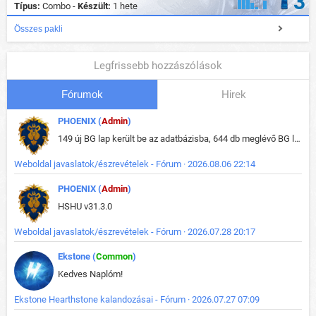
3
Típus:
Combo -
Készült:
1 hete
Összes pakli
Legfrissebb hozzászólások
Fórumok
Hirek
PHOENIX (
Admin
)
149 új BG lap került be az adatbázisba, 644 db meglévő BG lap módosult, bekerültek az új képek a megváltozott lapokhoz is.
Weboldal javaslatok/észrevételek - Fórum · 2026.08.06 22:14
PHOENIX (
Admin
)
HSHU v31.3.0
Weboldal javaslatok/észrevételek - Fórum · 2026.07.28 20:17
Ekstone (
Common
)
Kedves Naplóm!
Ekstone Hearthstone kalandozásai - Fórum · 2026.07.27 07:09