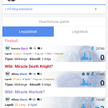
+ HS Blog beküldése
Hearthstone paklik
Legújabbak
Legjobbak
Fireball
23760
kossza (
Epic
)
15
0
Lapok:
14 Lény
-
10 Spell
-
1 Fegyver
-
1 Hős
-
1 Helyszín
0
Típus:
Midrange -
Készült:
2 órája
Wild- Miracle Death Knight?
11840
Alfons (
Rare
)
19
0
Lapok:
19 Lény
-
8 Spell
-
1 Fegyver
-
2 Helyszín
0
Típus:
Midrange -
Készült:
9 órája
Wild- Miracle Warlock?
14240
Alfons (
Rare
)
63
0
Lapok:
22 Lény
-
8 Spell