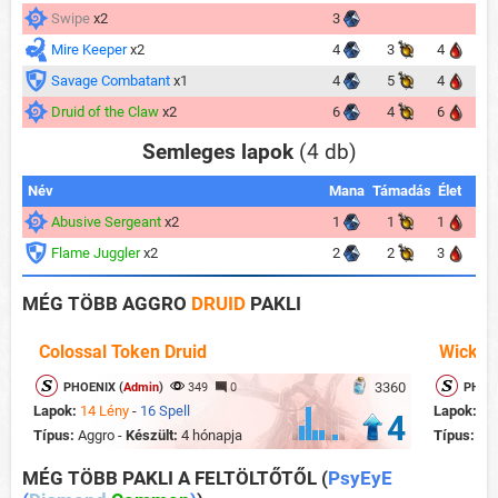
Swipe
x2
3
Mire Keeper
x2
4
3
4
Savage Combatant
x1
4
5
4
Druid of the Claw
x2
6
4
6
Semleges lapok
(4 db)
Név
Mana
Támadás
Élet
Abusive Sergeant
x2
1
1
1
Flame Juggler
x2
2
2
3
MÉG TÖBB AGGRO
DRUID
PAKLI
Colossal Token Druid
Wicker
3360
PHOENIX (
Admin
)
349
0
PHOEN
Lapok:
14 Lény
-
16 Spell
Lapok:
12
4
Típus:
Aggro -
Készült:
4 hónapja
Típus:
Ag
MÉG TÖBB PAKLI A FELTÖLTŐTŐL
(
PsyEyE