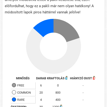
előfordulhat, hogy ez a pakli már nem olyan hatékony! A
módosított lapok piros háttérrel vannak jelölve!
MINŐSÉG
DARAB
KRAFTOLÁS
HIÁNYZÓ DUST
FREE
6
0
-
COMMON
20
800
-
RARE
4
400
-
ÖSSZESEN:
30
1200
-