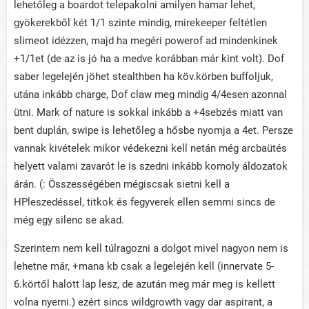
lehetőleg a boardot telepakolni amilyen hamar lehet,
gyökerekből két 1/1 szinte mindig, mirekeeper feltétlen
slimeot idézzen, majd ha megéri powerof ad mindenkinek
+1/1et (de az is jó ha a medve korábban már kint volt). Dof
saber legelején jöhet stealthben ha köv.körben buffoljuk,
utána inkább charge, Dof claw meg mindig 4/4esen azonnal
ütni. Mark of nature is sokkal inkább a +4sebzés miatt van
bent duplán, swipe is lehetőleg a hősbe nyomja a 4et. Persze
vannak kivételek mikor védekezni kell netán még arcbaütés
helyett valami zavarót le is szedni inkább komoly áldozatok
árán. (: Összességében mégiscsak sietni kell a
HPleszedéssel, titkok és fegyverek ellen semmi sincs de
még egy silenc se akad.
Szerintem nem kell túlragozni a dolgot mivel nagyon nem is
lehetne már, +mana kb csak a legelején kell (innervate 5-
6.körtől halott lap lesz, de azután meg már meg is kellett
volna nyerni.) ezért sincs wildgrowth vagy dar aspirant, a