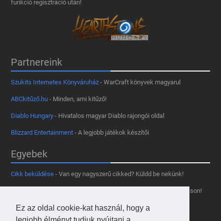
funkció regisztráció után!
Partnereink
Szukits Internetes Könyváruház
- WarCraft könyvek magyarul
ABCkitűző.hu
- Minden, ami kitűző!
Diablo Hungary
- Hivatalos magyar Diablo rajongói oldal
Blizzard Entertainment
- A legjobb játékok készítői
Egyebek
Cikk beküldése
- Van egy nagyszerű cikked? Küldd be nekünk!
Támogass minket
- Tetszik az oldal? Segíts, hogy fennmaradhasson!
Kapcsolat, médiaajánlat
- Lépj velünk kapcsolatba!
Ez az oldal cookie-kat használ, hogy a
legjobb élményt tudjuk nyújtani a