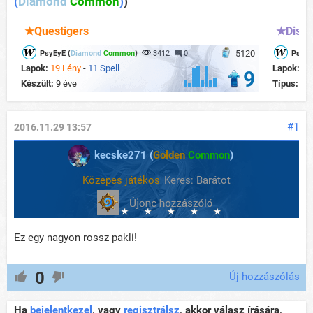
(
Diamond
Common
)
)
★Questigers
★Disca
5120
PsyEyE (
Diamond
Common
)
3412
0
PsyEy
Lapok:
19 Lény
-
11 Spell
Lapok:
20
9
Készült:
9 éve
Típus:
Ag
#1
2016.11.29 13:57
kecske271 (
Golden
Common
)
Közepes játékos
Keres: Barátot
Ez egy nagyon rossz pakli!
0
Új hozzászólás
Ha
bejelentkezel
, vagy
regisztrálsz
, akkor válasz írására,