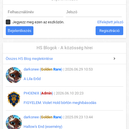
Jegyezz meg ezen az eszközön.
Elfelejtett jelszó
Regisztráció
HS Blogok - A közösség hírei
Összes HS Blog megtekintése
darkonee (
Golden
Rare
)
| 2026.06.29 10:53
A Lila Erőd
PHOENIX (
Admin
)
| 2026.06.10 20:23
FIGYELEM: Violet Hold börtön meghibásodás
darkonee (
Golden
Rare
)
| 2025.09.23 13:44
Hallow's End (esemény)