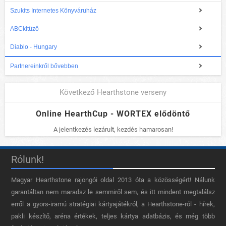
Szukits Internetes Könyváruház
ABCkitüző
Diablo - Hungary
Partnereinkről bővebben
Következő Hearthstone verseny
Online HearthCup - WORTEX elődöntő
A jelentkezés lezárult, kezdés hamarosan!
Rólunk!
Magyar Hearthstone​ rajongói oldal 2013 óta a közösségért! Nálunk
garantáltan nem maradsz le semmiről sem, és itt mindent megtalálsz
erről a gyors-iramú stratégiai kártyajátékról, a Hearthstone-ról - hírek,
pakli készítő, aréna értékek, teljes kártya adatbázis, és még több