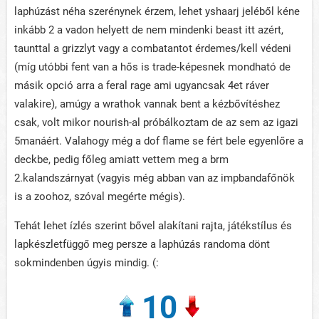
laphúzást néha szerénynek érzem, lehet yshaarj jeléből kéne
inkább 2 a vadon helyett de nem mindenki beast itt azért,
taunttal a grizzlyt vagy a combatantot érdemes/kell védeni
(míg utóbbi fent van a hős is trade-képesnek mondható de
másik opció arra a feral rage ami ugyancsak 4et ráver
valakire), amúgy a wrathok vannak bent a kézbővítéshez
csak, volt mikor nourish-al próbálkoztam de az sem az igazi
5manáért. Valahogy még a dof flame se fért bele egyenlőre a
deckbe, pedig főleg amiatt vettem meg a brm
2.kalandszárnyat (vagyis még abban van az impbandafőnök
is a zoohoz, szóval megérte mégis).
Tehát lehet ízlés szerint bővel alakítani rajta, játékstílus és
lapkészletfüggő meg persze a laphúzás randoma dönt
sokmindenben úgyis mindig. (:
10