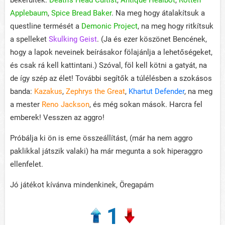
bekerültek:
Death's Head Cultist
,
Antique Healbot
,
Rotten
Applebaum
,
Spice Bread Baker
. Na meg hogy átalakítsuk a
questline termését a
Demonic Project
, na meg hogy ritkítsuk
a spelleket
Skulking Geist
. (Ja és ezer köszönet Bencének,
hogy a lapok neveinek beírásakor fölajánlja a lehetőségeket,
és csak rá kell kattintani.) Szóval, föl kell kötni a gatyát, na
de így szép az élet! További segítők a túlélésben a szokásos
banda:
Kazakus
,
Zephrys the Great
,
Khartut Defender
, na meg
a mester
Reno Jackson
, és még sokan mások. Harcra fel
emberek! Vesszen az aggro!
Próbálja ki ön is eme összeállítást, (már ha nem aggro
paklikkal játszik valaki) ha már megunta a sok hiperaggro
ellenfelet.
Jó játékot kívánva mindenkinek, Öregapám
1