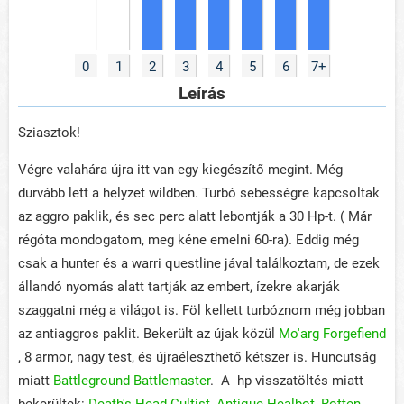
0
1
2
3
4
5
6
7+
Leírás
Sziasztok!
Végre valahára újra itt van egy kiegészítő megint. Még
durvább lett a helyzet wildben. Turbó sebességre kapcsoltak
az aggro paklik, és sec perc alatt lebontják a 30 Hp-t. ( Már
régóta mondogatom, meg kéne emelni 60-ra). Eddig még
csak a hunter és a warri questline jával találkoztam, de ezek
állandó nyomás alatt tartják az embert, ízekre akarják
szaggatni még a világot is. Föl kellett turbóznom még jobban
az antiaggros paklit. Bekerült az újak közül
Mo'arg Forgefiend
, 8 armor, nagy test, és újraéleszthető kétszer is. Huncutság
miatt
Battleground Battlemaster
. A hp visszatöltés miatt