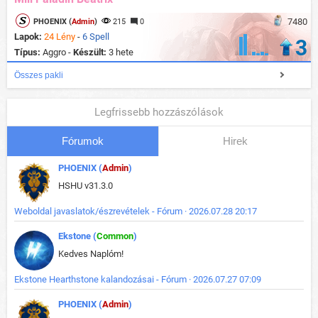
7480
PHOENIX (
Admin
)
215
0
Lapok:
24 Lény
-
6 Spell
3
Típus:
Aggro -
Készült:
3 hete
Összes pakli
Legfrissebb hozzászólások
Fórumok
Hirek
PHOENIX (
Admin
)
HSHU v31.3.0
Weboldal javaslatok/észrevételek - Fórum · 2026.07.28 20:17
Ekstone (
Common
)
Kedves Naplóm!
Ekstone Hearthstone kalandozásai - Fórum · 2026.07.27 07:09
PHOENIX (
Admin
)