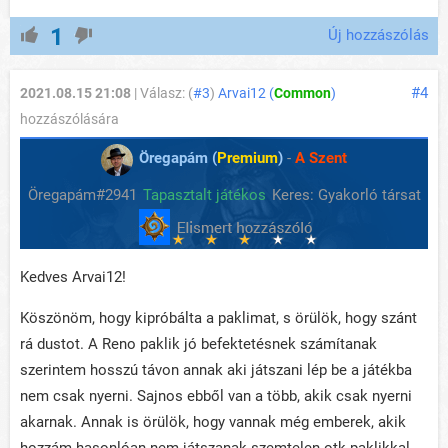
1
Új hozzászólás
#4
2021.08.15 21:08
| Válasz: (
#3
)
Arvai12 (
Common
)
hozzászólására
Öregapám (
Premium
)
-
A Szent
Öregapám#2941
Tapasztalt játékos
Keres: Gyakorló társat
Kedves Arvai12!
Köszönöm, hogy kipróbálta a paklimat, s örülök, hogy szánt
rá dustot. A Reno paklik jó befektetésnek számítanak
szerintem hosszú távon annak aki játszani lép be a játékba
nem csak nyerni. Sajnos ebből van a több, akik csak nyerni
akarnak. Annak is örülök, hogy vannak még emberek, akik
hozzám hasonlóan nem játszanak szemtelen otk paklikkal,