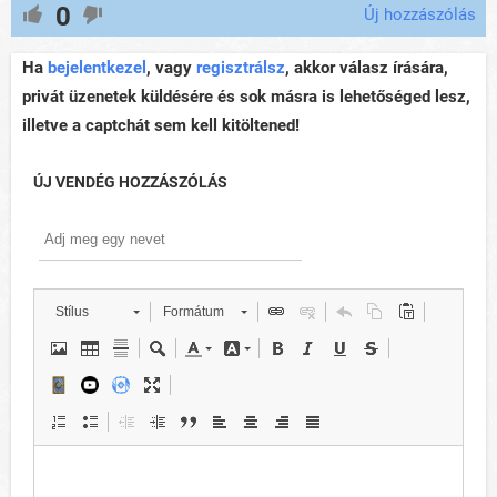
0
Új hozzászólás
Ha
bejelentkezel
, vagy
regisztrálsz
, akkor válasz írására,
privát üzenetek küldésére és sok másra is lehetőséged lesz,
illetve a captchát sem kell kitöltened!
ÚJ VENDÉG HOZZÁSZÓLÁS
Stílus
Formátum