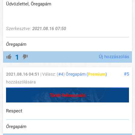
Üdvözlettel, Öregapám
Szerkesztve:
2021.08.16 07:50
Öregapám
1
Új hozzászólás
#5
2021.08.16 04:51
| Válasz: (
#4
)
Öregapám (
Premium
)
hozzászólására
Törölt felhasználó
Respect
Öregapám