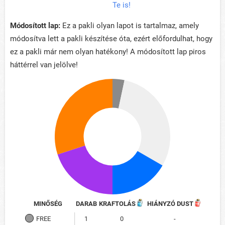
Te is!
Módosított lap:
Ez a pakli olyan lapot is tartalmaz, amely
módosítva lett a pakli készítése óta, ezért előfordulhat, hogy
ez a pakli már nem olyan hatékony! A módosított lap piros
háttérrel van jelölve!
MINŐSÉG
DARAB
KRAFTOLÁS
HIÁNYZÓ DUST
FREE
1
0
-