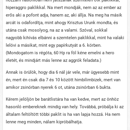
hiperaggro paklikkal. Na mert mondják, nem az az ember az
erős aki a pofont adja, hanem az, aki állja. Na meg ha másik
arcát is odafordítja, mint ahogy Krisztus Urunk mondta, és
utána csak mosolyog, na az a valami. Szóval, sokkal
nagyobb kihívás elbánni a szemtelen paklikkal, mint ha valaki
lelövi a másikat, mint egy papírkutyát a 6. körben.
(Mondogatom is régóta, 60 Hp ra föl kéne emelni a hero
életét, és mindjárt más lenne az aggrók feladata.)
Annak is örülök, hogy dia 6 nál jár vele, már ügyesebb mint
én, mert én csak dia 7 és 10 között himbilimbizek, mert van
amikor zsinórban nyerek 6 ot, utána zsinórban 6 bukta.
Kérem jelöljön be barátlistára ha van kedve, mert az önhöz
hasonló embereknek mindig van hely. Továbbá, próbálja ki az
általam feltöltött többi paklit is ha van lapja hozzá. Ha nem
lenne meg minden, nálam kipróbálhatja.