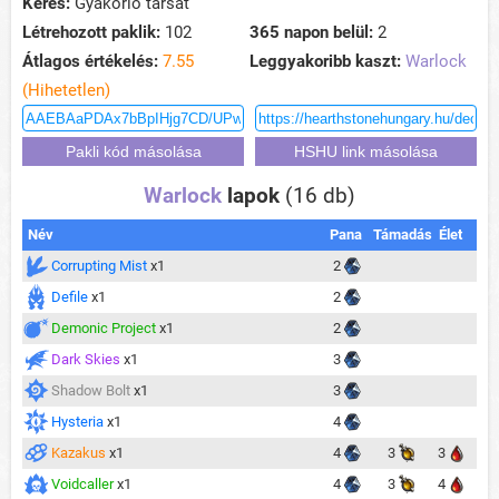
Keres:
Gyakorló társat
Létrehozott paklik:
102
365 napon belül:
2
Átlagos értékelés:
7.55
Leggyakoribb kaszt:
Warlock
(Hihetetlen)
Warlock
lapok
(16 db)
Név
Pana
Támadás
Élet
Corrupting Mist
x1
2
Defile
x1
2
Demonic Project
x1
2
Dark Skies
x1
3
Shadow Bolt
x1
3
Hysteria
x1
4
Kazakus
x1
4
3
3
Voidcaller
x1
4
3
4