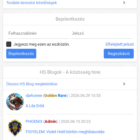
További keresési lehetőségek
Bejelentkezés
Jegyezz meg ezen az eszközön.
Elfelejtett jelszó
Regisztráció
HS Blogok - A közösség hírei
Összes HS Blog megtekintése
darkonee (
Golden
Rare
)
| 2026.06.29 10:53
A Lila Erőd
PHOENIX (
Admin
)
| 2026.06.10 20:23
FIGYELEM: Violet Hold börtön meghibásodás