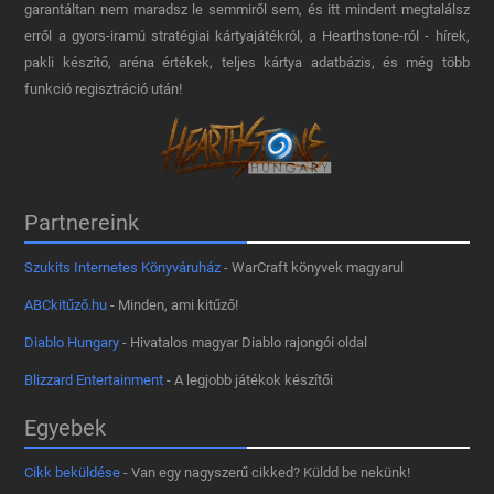
garantáltan nem maradsz le semmiről sem, és itt mindent megtalálsz
erről a gyors-iramú stratégiai kártyajátékról, a Hearthstone-ról - hírek,
pakli készítő, aréna értékek, teljes kártya adatbázis, és még több
funkció regisztráció után!
Partnereink
Szukits Internetes Könyváruház
- WarCraft könyvek magyarul
ABCkitűző.hu
- Minden, ami kitűző!
Diablo Hungary
- Hivatalos magyar Diablo rajongói oldal
Blizzard Entertainment
- A legjobb játékok készítői
Egyebek
Cikk beküldése
- Van egy nagyszerű cikked? Küldd be nekünk!