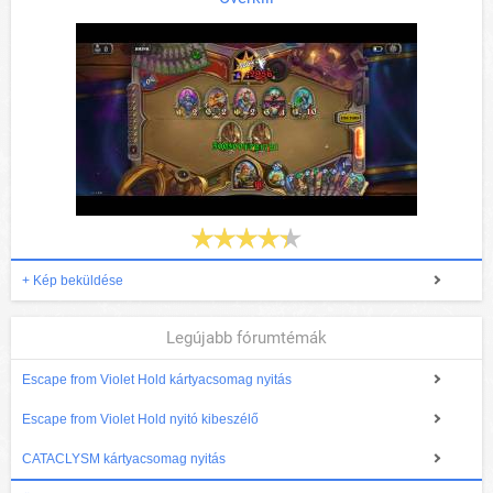
+ Kép beküldése
Legújabb fórumtémák
Escape from Violet Hold kártyacsomag nyitás
Escape from Violet Hold nyitó kibeszélő
CATACLYSM kártyacsomag nyitás