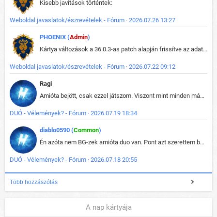
Kisebb javítások történtek:
Weboldal javaslatok/észrevételek - Fórum · 2026.07.26 13:27
PHOENIX (
Admin
)
Kártya változások a 36.0.3-as patch alapján frissítve az adatbázisban (képek is cserélve).
Weboldal javaslatok/észrevételek - Fórum · 2026.07.22 09:12
Ragi
Amióta bejött, csak ezzel játszom. Viszont mint minden más - akár az alapjáték is, ez is baromira összetett lett. Néha már pár kör után is esélytelen az egész. Vagy irreállisan túltápol valaki, vagy lelép a partner, vagy csak hülye mint a segg. És amikor eljönne az én időm, na akkor jön el mindenki másé is. Engem jobban érdekelne, hogy ki milyen ratingen szokott játszani. Na ez lenne egy érdekes adat.
DUÓ - Vélemények? - Fórum · 2026.07.19 18:34
diablo0590 (
Common
)
Én azóta nem BG-zek amióta duo van. Pont azt szerettem benne, hogy rajtam múlik mi történik, nem pedig a társamon. Kérem vissza a régi BG-t :D
DUÓ - Vélemények? - Fórum · 2026.07.18 20:55
Több hozzászólás
A nap kártyája