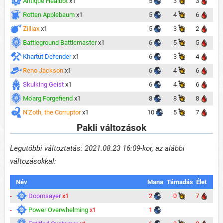
Antique Healbot
x1
5
3
3
Rotten Applebaum
x1
5
4
6
Zilliax
x1
5
3
2
Battleground Battlemaster
x1
6
5
5
Khartut Defender
x1
6
3
4
Reno Jackson
x1
6
4
6
Skulking Geist
x1
6
4
6
Mo'arg Forgefiend
x1
8
8
8
N'Zoth, the Corruptor
x1
10
5
7
Pakli változások
Legutóbbi változtatás: 2021.08.23 16:09-kor, az alábbi
változásokkal:
Név
Mana
Támadás
Élet
-
Doomsayer
x1
2
0
7
-
Power Overwhelming
x1
1