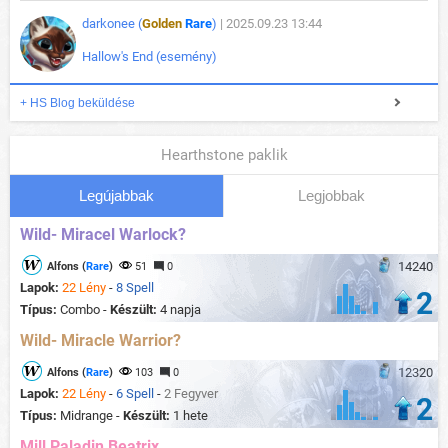
darkonee (
Golden
Rare
)
| 2025.09.23 13:44
Hallow's End (esemény)
+ HS Blog beküldése
Hearthstone paklik
Legújabbak
Legjobbak
Wild- Miracel Warlock?
14240
Alfons (
Rare
)
51
0
Lapok:
22 Lény
-
8 Spell
2
Típus:
Combo -
Készült:
4 napja
Wild- Miracle Warrior?
12320
Alfons (
Rare
)
103
0
Lapok:
22 Lény
-
6 Spell
-
2 Fegyver
2
Típus:
Midrange -
Készült:
1 hete
Mill Paladin Beatrix