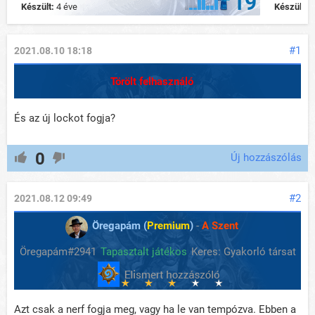
19
Készült:
4 éve
Készült:
4
#1
2021.08.10 18:18
Törölt felhasználó
És az új lockot fogja?
0
Új hozzászólás
#2
2021.08.12 09:49
Öregapám (
Premium
)
-
A Szent
Öregapám#2941
Tapasztalt játékos
Keres: Gyakorló társat
Azt csak a nerf fogja meg, vagy ha le van tempózva. Ebben a