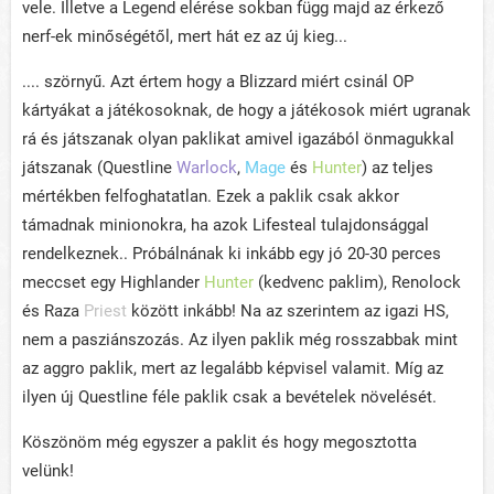
vele. Illetve a Legend elérése sokban függ majd az érkező
nerf-ek minőségétől, mert hát ez az új kieg...
.... szörnyű. Azt értem hogy a Blizzard miért csinál OP
kártyákat a játékosoknak, de hogy a játékosok miért ugranak
rá és játszanak olyan paklikat amivel igazából önmagukkal
játszanak (Questline
Warlock
,
Mage
és
Hunter
) az teljes
mértékben felfoghatatlan. Ezek a paklik csak akkor
támadnak minionokra, ha azok Lifesteal tulajdonsággal
rendelkeznek.. Próbálnának ki inkább egy jó 20-30 perces
meccset egy Highlander
Hunter
(kedvenc paklim), Renolock
és Raza
Priest
között inkább! Na az szerintem az igazi HS,
nem a pasziánszozás. Az ilyen paklik még rosszabbak mint
az aggro paklik, mert az legalább képvisel valamit. Míg az
ilyen új Questline féle paklik csak a bevételek növelését.
Köszönöm még egyszer a paklit és hogy megosztotta
velünk!