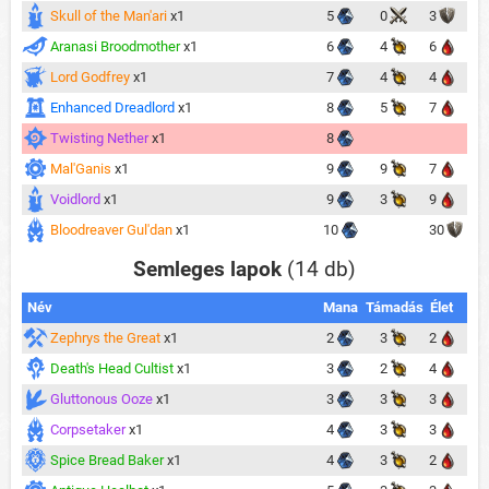
Skull of the Man'ari
x1
5
0
3
Aranasi Broodmother
x1
6
4
6
Lord Godfrey
x1
7
4
4
Enhanced Dreadlord
x1
8
5
7
Twisting Nether
x1
8
Mal'Ganis
x1
9
9
7
Voidlord
x1
9
3
9
Bloodreaver Gul'dan
x1
10
30
Semleges lapok
(14 db)
Név
Mana
Támadás
Élet
Zephrys the Great
x1
2
3
2
Death's Head Cultist
x1
3
2
4
Gluttonous Ooze
x1
3
3
3
Corpsetaker
x1
4
3
3
Spice Bread Baker
x1
4
3
2