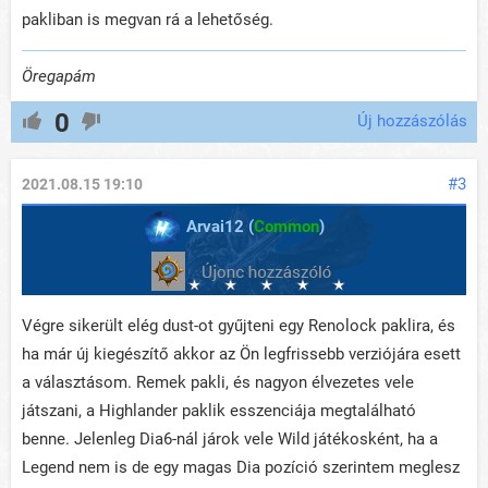
pakliban is megvan rá a lehetőség.
Öregapám
0
Új hozzászólás
#3
2021.08.15 19:10
Arvai12 (
Common
)
Végre sikerült elég dust-ot gyűjteni egy Renolock paklira, és
ha már új kiegészítő akkor az Ön legfrissebb verziójára esett
a választásom. Remek pakli, és nagyon élvezetes vele
játszani, a Highlander paklik esszenciája megtalálható
benne. Jelenleg Dia6-nál járok vele Wild játékosként, ha a
Legend nem is de egy magas Dia pozíció szerintem meglesz