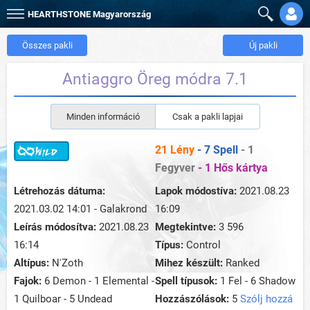
HEARTHSTONE
Magyarország
Összes pakli
Új pakli
Antiaggro Öreg módra 7.1
Minden információ
Csak a pakli lapjai
21 Lény
- 7 Spell
- 1
Fegyver
- 1 Hős kártya
Létrehozás dátuma:
Lapok módostíva:
2021.08.23
2021.03.02 14:01 - Galakrond
16:09
Leírás módosítva:
2021.08.23
Megtekintve:
3 596
16:14
Típus:
Control
Altípus:
N'Zoth
Mihez készült:
Ranked
Fajok:
6 Demon - 1 Elemental -
Spell típusok:
1 Fel - 6 Shadow
1 Quilboar - 5 Undead
Hozzászólások:
5
Szólj hozzá