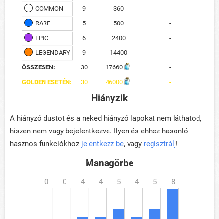
COMMON
9
360
-
RARE
5
500
-
EPIC
6
2400
-
LEGENDARY
9
14400
-
ÖSSZESEN:
30
17660
-
GOLDEN ESETÉN:
30
46000
-
Hiányzik
A hiányzó dustot és a neked hiányzó lapokat nem láthatod,
hiszen nem vagy bejelentkezve. Ilyen és ehhez hasonló
hasznos funkciókhoz
jelentkezz be
, vagy
regisztrálj
!
Managörbe