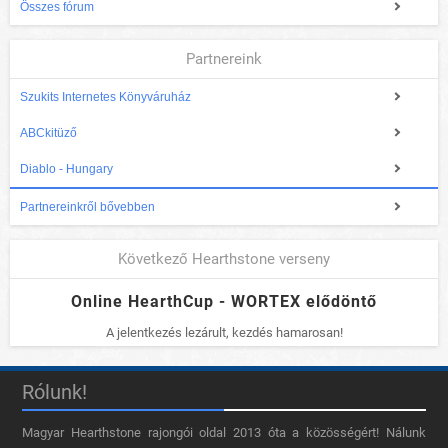
Összes fórum
Partnereink
Szukits Internetes Könyváruház
ABCkitüző
Diablo - Hungary
Partnereinkről bővebben
Következő Hearthstone verseny
Online HearthCup - WORTEX elődöntő
A jelentkezés lezárult, kezdés hamarosan!
Rólunk!
Magyar Hearthstone​ rajongói oldal 2013 óta a közösségért! Nálunk