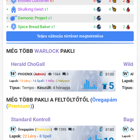
-
Entitled Customer
x1
6
3
2
+
Skulking Geist
x1
6
4
6
+
Demonic Project
x1
2
+
Spice Bread Baker
x1
4
3
2
Teljes változás történet megtekintése
MÉG TÖBB
WARLOCK
PAKLI
Herald ChoGall
Wild- M
8100
PHOENIX (
Admin
)
1564
0
Alfons
Lapok:
22
Lapok:
13 Lény
-
14 Spell
-
1 Hős
-
2 Helyszín
5
Típus:
Tempo -
Készült:
4 hónapja
Típus:
Co
MÉG TÖBB PAKLI A FELTÖLTŐTŐL
(
Öregapám
(
Premium
)
)
Standard Kontroll
Bagoly
8180
Öregapám (
Premium
)
1395
0
Örega
Lapok:
22 Lény
-
8 Spell
Lapok:
14 Lé