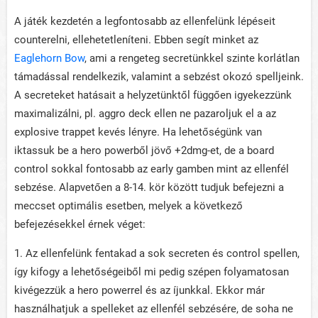
A játék kezdetén a legfontosabb az ellenfelünk lépéseit
counterelni, ellehetetleníteni. Ebben segít minket az
Eaglehorn Bow
, ami a rengeteg secretünkkel szinte korlátlan
támadással rendelkezik, valamint a sebzést okozó spelljeink.
A secreteket hatásait a helyzetünktől függően igyekezzünk
maximalizálni, pl. aggro deck ellen ne pazaroljuk el a az
explosive trappet kevés lényre. Ha lehetőségünk van
iktassuk be a hero powerből jövő +2dmg-et, de a board
control sokkal fontosabb az early gamben mint az ellenfél
sebzése. Alapvetően a 8-14. kör között tudjuk befejezni a
meccset optimális esetben, melyek a következő
befejezésekkel érnek véget:
1. Az ellenfelünk fentakad a sok secreten és control spellen,
így kifogy a lehetőségeiből mi pedig szépen folyamatosan
kivégezzük a hero powerrel és az íjunkkal. Ekkor már
használhatjuk a spelleket az ellenfél sebzésére, de soha ne