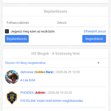
Bejelentkezés
Jegyezz meg ezen az eszközön.
Elfelejtett jelszó
Regisztráció
HS Blogok - A közösség hírei
Összes HS Blog megtekintése
darkonee (
Golden
Rare
)
| 2026.06.29 10:53
A Lila Erőd
PHOENIX (
Admin
)
| 2026.06.10 20:23
FIGYELEM: Violet Hold börtön meghibásodás