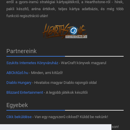
erről a gyors-iramú stratégiai kártyajátékról, a Hearthstone-ról - hírek,
pakli készítő, aréna értékek, teljes kártya adatbázis, és még több
funkció regisztráció után!
Partnereink
Szukits Internetes Könyváruház
- WarCraft könyvek magyarul
ABCkitűző.hu
- Minden, ami kitűző!
Diablo Hungary
- Hivatalos magyar Diablo rajongói oldal
Blizzard Entertainment
- A legjobb játékok készítői
Egyebek
Cikk beküldése
- Van egy nagyszerű cikked? Küldd be nekünk!
Támogass minket
- Tetszik az oldal? Segíts, hogy fennmaradhasson!