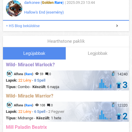
darkonee (
Golden
Rare
)
| 2025.09.23 13:44
Hallow's End (esemény)
+ HS Blog beküldése
Hearthstone paklik
Legújabbak
Legjobbak
Wild- Miracel Warlock?
14240
Alfons (
Rare
)
59
0
Lapok:
22 Lény
-
8 Spell
3
Típus:
Combo -
Készült:
6 napja
Wild- Miracle Warrior?
12320
Alfons (
Rare
)
108
0
Lapok:
22 Lény
-
6 Spell
-
2 Fegyver
2
Típus:
Midrange -
Készült:
1 hete
Mill Paladin Beatrix