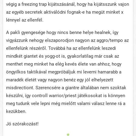
végig a freezing trap kijátszásánál, hogy ha kijátsszunk vajon
az egyéb secretek aktiválódni fognak-e ha megüt minket x
lénnyel az ellenfél.
A pakli gyengesége hogy nincs benne helye healnek, így
vigyázzunk nehogy elszaporodjon nagyon az aggro/tempo az
ellenfelünk részéről. Továbbá ha az ellenfelünk leszedi
mindkét giantet és yogg-ot is, gyakorlatilag már csak az
menthet meg minket ha elég kevés élete van ahhoz, hogy
öngyilkos taktikával megpróbáljuk mi leverni hamarabb a
maradék életét vagy nagyon benéz egy jól elhelyezett
misdirectiont. Szerencsére a giantre általában nem szoktak
készülni, így controll warrior/priest játékosokat is könnyen
meg tudunk vele lepni még mielőtt valami válasz lenne rá a
kezükben.
Jó szórakozást!
★