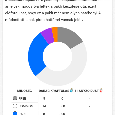
amelyek módosítva lettek a pakli készítése óta, ezért
előfordulhat, hogy ez a pakli már nem olyan hatékony! A
módosított lapok piros háttérrel vannak jelölve!
MINŐSÉG
DARAB
KRAFTOLÁS
HIÁNYZÓ DUST
FREE
5
0
-
COMMON
14
560
-
RARE
8
800
-