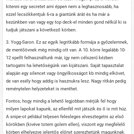
kitenni egy secretet ami éppen nem a leghasznosabb, ha
ezzel lecsökkentjuk 6-ra a giantünk árát és ha már a
kezünkben van vagy egy top deck-el minden gond nélkül ki is
tudjuk játszani a következő körben.
3. Yogg-Saron. Ez az egyik legritkább formája a győzelemnek,
de mentőövnek még mindig ott van. A 10. körre legalább 10-
12 spellt felhasználtunk már, így nem célszerű kézben
tartogatni ha lehetőségünk van kijátszani. Saját tapasztalat
alapján egy silencet vagy öngyilkosságot kb mindig elkövet,
de van esély hogy addig is hasznukra lesz. Nagy ritkán pedig
reménytelen helyzeteket is menthet.
Fontos, hogy mindig a lehető legjobban mérjük fel hogy
milyen lapokat kapunk, az ellenfél mit játszik és ő is mit húz.
A snipe-ot például teljesen felesleges elvesztegetni az első
körökben (kivéve totem golem ellen), viszont egy megfelelő
körben elhelyezve jelentős előnyt szerezhetünk magunknak.