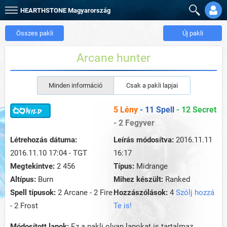
HEARTHSTONE
Magyarország
Összes pakli
Új pakli
Arcane hunter
Minden információ
Csak a pakli lapjai
5 Lény
- 11 Spell
- 12 Secret
- 2 Fegyver
Létrehozás dátuma:
Leírás módosítva:
2016.11.11
2016.11.10 17:04 - TGT
16:17
Megtekintve:
2 456
Típus:
Midrange
Altípus:
Burn
Mihez készült:
Ranked
Spell típusok:
2 Arcane - 2 Fire
Hozzászólások:
4
Szólj hozzá
- 2 Frost
Te is!
Módosított lapok:
Ez a pakli olyan lapokat is tartalmaz,