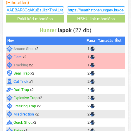
(Hihetetlen)
Hunter
lapok
(27 db)
Név
Pana
Támadás
Élet
Arcane Shot
x2
1
Flare
x2
1
Tracking
x2
1
Bear Trap
x2
2
Cat Trick
x1
2
Dart Trap
x2
2
Explosive Trap
x2
2
Freezing Trap
x2
2
Misdirection
x2
2
Quick Shot
x2
2
Snipe
x1
2