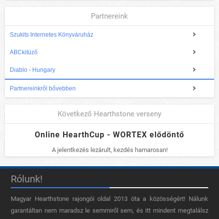
Partnereink
Szukits Internetes Könyváruház
ABCkitüző
Diablo - Hungary
Partnereinkről bővebben
Következő Hearthstone verseny
Online HearthCup - WORTEX elődöntő
A jelentkezés lezárult, kezdés hamarosan!
Rólunk!
Magyar Hearthstone​ rajongói oldal 2013 óta a közösségért! Nálunk
garantáltan nem maradsz le semmiről sem, és itt mindent megtalálsz