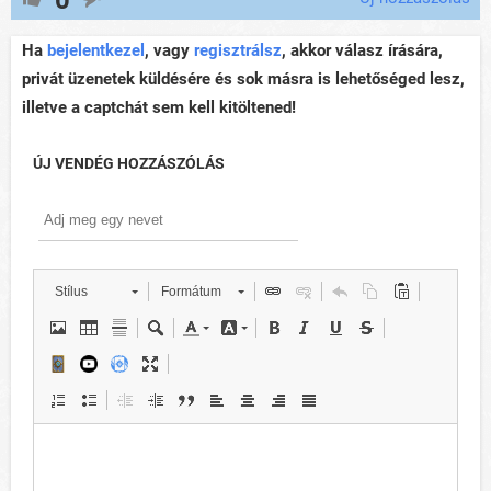
Ha
bejelentkezel
, vagy
regisztrálsz
, akkor válasz írására,
privát üzenetek küldésére és sok másra is lehetőséged lesz,
illetve a captchát sem kell kitöltened!
ÚJ VENDÉG HOZZÁSZÓLÁS
Stílus
Formátum