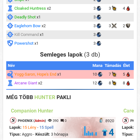
Cloaked Huntress
x2
3
3
4
Deadly Shot
x1
3
Eaglehorn Bow
x2
3
3
2
Kill Command
x1
3
Powershot
x1
3
Semleges lapok
(3 db)
Név
Mana
Támadás
Élet
Yogg-Saron, Hope's End
x1
10
7
5
Arcane Giant
x2
12
8
8
MÉG TÖBB
HUNTER
PAKLI
Companion Hunter
Careta
8920
PHOENIX (
Admin
)
390
0
PHOEN
Lapok:
15 Lény
-
15 Spell
Lapok:
14
4
Típus:
Aggro -
Készült:
3 hónapja
Típus:
Te