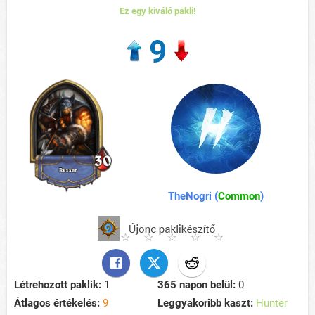
Ez egy kiváló pakli!
9
TheNogri (
Common
)
Létrehozott paklik:
1
365 napon belül:
0
Átlagos értékelés:
9
Leggyakoribb kaszt:
Hunter