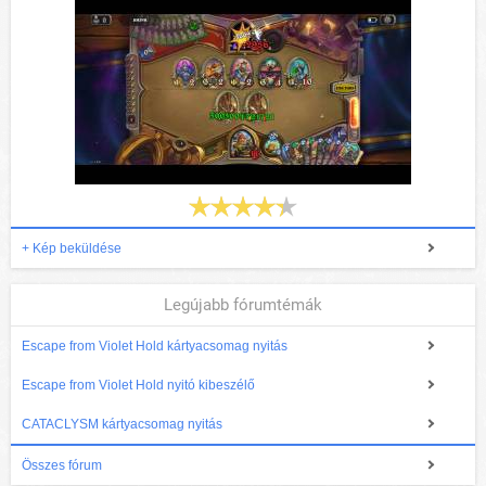
+ Kép beküldése
Legújabb fórumtémák
Escape from Violet Hold kártyacsomag nyitás
Escape from Violet Hold nyitó kibeszélő
CATACLYSM kártyacsomag nyitás
Összes fórum