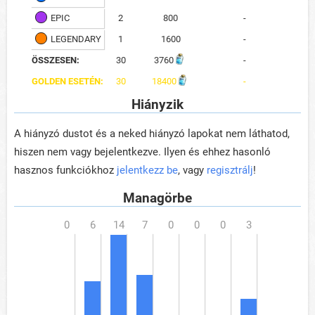
EPIC
2
800
-
LEGENDARY
1
1600
-
ÖSSZESEN:
30
3760
-
GOLDEN ESETÉN:
30
18400
-
Hiányzik
A hiányzó dustot és a neked hiányzó lapokat nem láthatod,
hiszen nem vagy bejelentkezve. Ilyen és ehhez hasonló
hasznos funkciókhoz
jelentkezz be
, vagy
regisztrálj
!
Managörbe