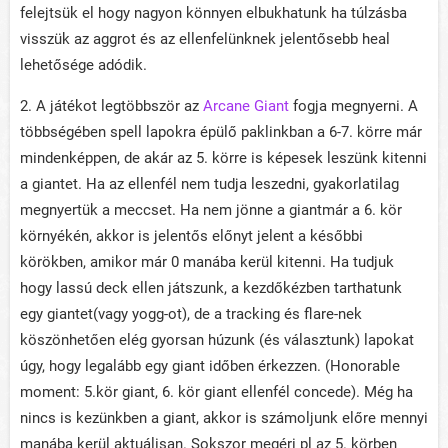
felejtsük el hogy nagyon könnyen elbukhatunk ha túlzásba
visszük az aggrot és az ellenfelünknek jelentősebb heal
lehetősége adódik.
2. A játékot legtöbbször az
Arcane Giant
fogja megnyerni. A
többségében spell lapokra épülő paklinkban a 6-7. körre már
mindenképpen, de akár az 5. körre is képesek leszünk kitenni
a giantet. Ha az ellenfél nem tudja leszedni, gyakorlatilag
megnyertük a meccset. Ha nem jönne a giantmár a 6. kör
környékén, akkor is jelentős előnyt jelent a későbbi
körökben, amikor már 0 manába kerül kitenni. Ha tudjuk
hogy lassú deck ellen játszunk, a kezdőkézben tarthatunk
egy giantet(vagy yogg-ot), de a tracking és flare-nek
köszönhetően elég gyorsan húzunk (és választunk) lapokat
úgy, hogy legalább egy giant időben érkezzen. (Honorable
moment: 5.kör giant, 6. kör giant ellenfél concede). Még ha
nincs is kezünkben a giant, akkor is számoljunk előre mennyi
manába kerül aktuálisan. Sokszor megéri pl az 5. körben