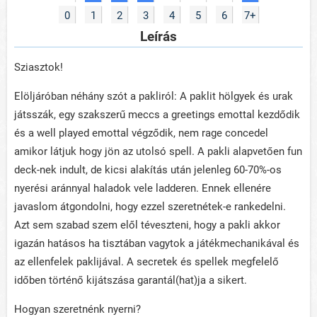
0
1
2
3
4
5
6
7+
Leírás
Sziasztok!
Elöljáróban néhány szót a pakliról: A paklit hölgyek és urak
játsszák, egy szakszerű meccs a greetings emottal kezdődik
és a well played emottal végződik, nem rage concedel
amikor látjuk hogy jön az utolsó spell. A pakli alapvetően fun
deck-nek indult, de kicsi alakítás után jelenleg 60-70%-os
nyerési aránnyal haladok vele ladderen. Ennek ellenére
javaslom átgondolni, hogy ezzel szeretnétek-e rankedelni.
Azt sem szabad szem elől téveszteni, hogy a pakli akkor
igazán hatásos ha tisztában vagytok a játékmechanikával és
az ellenfelek paklijával. A secretek és spellek megfelelő
időben történő kijátszása garantál(hat)ja a sikert.
Hogyan szeretnénk nyerni?