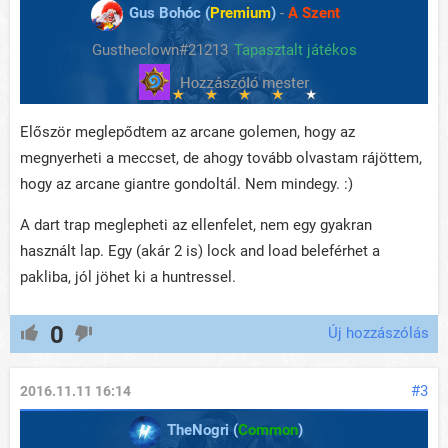
Gus Bohóc (
Premium
)
-
A Szent
Gustheclown#21213
Tapasztalt játékos
Először meglepődtem az arcane golemen, hogy az
megnyerheti a meccset, de ahogy tovább olvastam rájöttem,
hogy az arcane giantre gondoltál. Nem mindegy. :)
A dart trap meglepheti az ellenfelet, nem egy gyakran
használt lap. Egy (akár 2 is) lock and load beleférhet a
pakliba, jól jöhet ki a huntressel.
0
Új hozzászólás
#3
2016.11.11 16:14
TheNogri (
Common
)