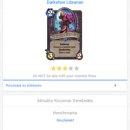
Darkshire Librarian
Do NOT be late with your overdue fines.
Részletek és értékelés
Aktuális Kocsmai Verekedés
Henchmania
Részletek
!