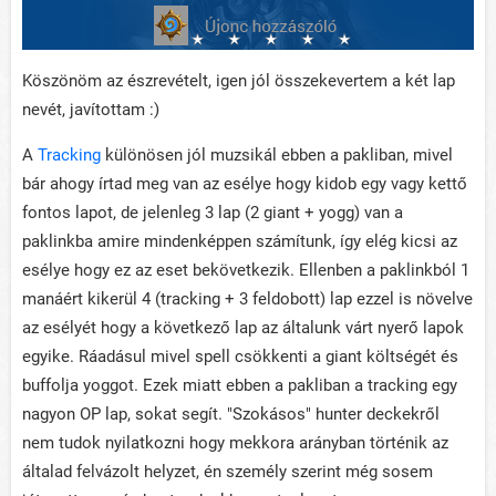
Köszönöm az észrevételt, igen jól összekevertem a két lap
nevét, javítottam :)
A
Tracking
különösen jól muzsikál ebben a pakliban, mivel
bár ahogy írtad meg van az esélye hogy kidob egy vagy kettő
fontos lapot, de jelenleg 3 lap (2 giant + yogg) van a
paklinkba amire mindenképpen számítunk, így elég kicsi az
esélye hogy ez az eset bekövetkezik. Ellenben a paklinkból 1
manáért kikerül 4 (tracking + 3 feldobott) lap ezzel is növelve
az esélyét hogy a következő lap az általunk várt nyerő lapok
egyike. Ráadásul mivel spell csökkenti a giant költségét és
buffolja yoggot. Ezek miatt ebben a pakliban a tracking egy
nagyon OP lap, sokat segít. "Szokásos" hunter deckekről
nem tudok nyilatkozni hogy mekkora arányban történik az
általad felvázolt helyzet, én személy szerint még sosem