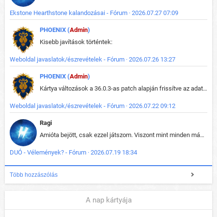
Ekstone Hearthstone kalandozásai - Fórum · 2026.07.27 07:09
PHOENIX (
Admin
)
Kisebb javítások történtek:
Weboldal javaslatok/észrevételek - Fórum · 2026.07.26 13:27
PHOENIX (
Admin
)
Kártya változások a 36.0.3-as patch alapján frissítve az adatbázisban (képek is cserélve).
Weboldal javaslatok/észrevételek - Fórum · 2026.07.22 09:12
Ragi
Amióta bejött, csak ezzel játszom. Viszont mint minden más - akár az alapjáték is, ez is baromira összetett lett. Néha már pár kör után is esélytelen az egész. Vagy irreállisan túltápol valaki, vagy lelép a partner, vagy csak hülye mint a segg. És amikor eljönne az én időm, na akkor jön el mindenki másé is. Engem jobban érdekelne, hogy ki milyen ratingen szokott játszani. Na ez lenne egy érdekes adat.
DUÓ - Vélemények? - Fórum · 2026.07.19 18:34
Több hozzászólás
A nap kártyája