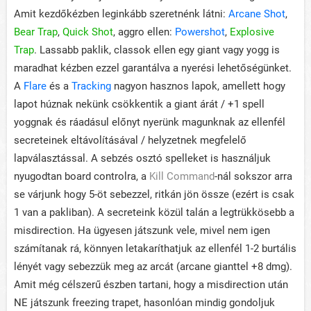
Amit kezdőkézben leginkább szeretnénk látni:
Arcane Shot
,
Bear Trap
,
Quick Shot
, aggro ellen:
Powershot
,
Explosive
Trap
. Lassabb paklik, classok ellen egy giant vagy yogg is
maradhat kézben ezzel garantálva a nyerési lehetőségünket.
A
Flare
és a
Tracking
nagyon hasznos lapok, amellett hogy
lapot húznak nekünk csökkentik a giant árát / +1 spell
yoggnak és ráadásul előnyt nyerünk magunknak az ellenfél
secreteinek eltávolításával / helyzetnek megfelelő
lapválasztással. A sebzés osztó spelleket is használjuk
nyugodtan board controlra, a
Kill Command
-nál sokszor arra
se várjunk hogy 5-öt sebezzel, ritkán jön össze (ezért is csak
1 van a pakliban). A secreteink közül talán a legtrükkösebb a
misdirection. Ha ügyesen játszunk vele, mivel nem igen
számítanak rá, könnyen letakaríthatjuk az ellenfél 1-2 burtális
lényét vagy sebezzük meg az arcát (arcane gianttel +8 dmg).
Amit még célszerű észben tartani, hogy a misdirection után
NE játszunk freezing trapet, hasonlóan mindig gondoljuk