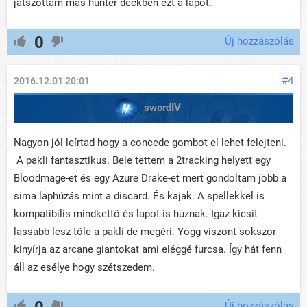
játszottam más hunter deckben ezt a lapot.
0
Új hozzászólás
#4
2016.12.01 20:01
swordIV
Nagyon jól leírtad hogy a concede gombot el lehet felejteni.
A pakli fantasztikus. Bele tettem a 2tracking helyett egy
Bloodmage-et és egy Azure Drake-et mert gondoltam jobb a
sima laphúzás mint a discard. És kajak. A spellekkel is
kompatibilis mindkettő és lapot is húznak. Igaz kicsit
lassabb lesz tőle a pakli de megéri. Yogg viszont sokszor
kinyírja az arcane giantokat ami eléggé furcsa. Így hát fenn
áll az esélye hogy szétszedem.
0
Új hozzászólás