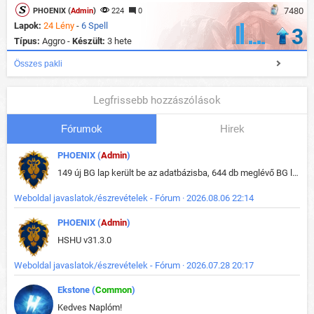
7480
PHOENIX (
Admin
)
224
0
Lapok:
24 Lény
-
6 Spell
3
Típus:
Aggro -
Készült:
3 hete
Összes pakli
Legfrissebb hozzászólások
Fórumok
Hirek
PHOENIX (
Admin
)
149 új BG lap került be az adatbázisba, 644 db meglévő BG lap módosult, bekerültek az új képek a megváltozott lapokhoz is.
Weboldal javaslatok/észrevételek - Fórum · 2026.08.06 22:14
PHOENIX (
Admin
)
HSHU v31.3.0
Weboldal javaslatok/észrevételek - Fórum · 2026.07.28 20:17
Ekstone (
Common
)
Kedves Naplóm!