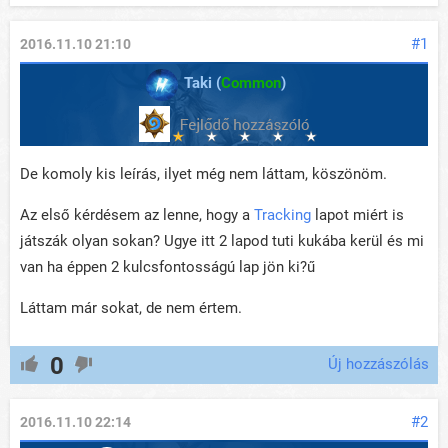
#1
2016.11.10 21:10
Taki (
Common
)
De komoly kis leírás, ilyet még nem láttam, köszönöm.
Az első kérdésem az lenne, hogy a
Tracking
lapot miért is
játszák olyan sokan? Ugye itt 2 lapod tuti kukába kerül és mi
van ha éppen 2 kulcsfontosságú lap jön ki?ű
Láttam már sokat, de nem értem.
0
Új hozzászólás
#2
2016.11.10 22:14