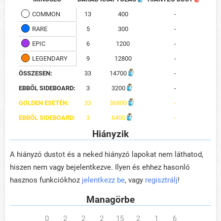
COMMON
13
400
-
RARE
5
300
-
EPIC
6
1200
-
LEGENDARY
9
12800
-
ÖSSZESEN:
33
14700
-
EBBŐL SIDEBOARD:
3
3200
-
GOLDEN ESETÉN:
33
36800
-
EBBŐL SIDEBOARD:
3
6400
-
Hiányzik
A hiányzó dustot és a neked hiányzó lapokat nem láthatod,
hiszen nem vagy bejelentkezve. Ilyen és ehhez hasonló
hasznos funkciókhoz
jelentkezz be
, vagy
regisztrálj
!
Managörbe