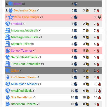
1.
Brawl
x1
5
2.
Decimator Olgra
x1
6
3
7
3.
Reno, Lone Ranger
x1
8
30
Freebird
x1
4
2
2
Imposing Anubisath
x1
4
7
7
Mechagnome Guide
x1
4
3
4
Saronite Tol'vir
x1
4
3
5
School Teacher
x1
4
5
4
Sen'jin Shieldmasta
x1
4
3
5
Time-Lost Protodrake
x1
4
4
5
Zilliax
x1
5
3
2
Lor'themar Theron
x1
7
7
7
Mish-Mash Mosher
x1
8
3
10
Amplified Elekk
x1
10
6
12
Sire Denathrius
x1
10
10
10
Stoneborn General
x1
10
8
8