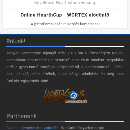
Következő Hearthstone verseny
Online HearthCup - WORTEX elődöntő
A jelentkezés lezárult, kezdés hamarosan!
Rólunk!
Magyar Hearthstone​ rajongói oldal 2013 óta a közösségért! Nálunk
garantáltan nem maradsz le semmiről sem, és itt mindent megtalálsz
erről a gyors-iramú stratégiai kártyajátékról, a Hearthstone-ról - hírek,
pakli készítő, aréna értékek, teljes kártya adatbázis, és még több
funkció regisztráció után!
Partnereink
Szukits Internetes Könyváruház
- WarCraft könyvek magyarul