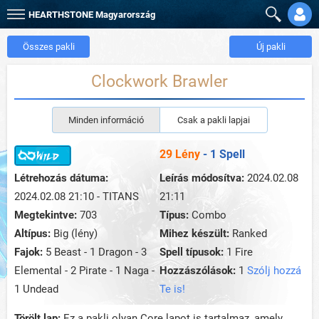
HEARTHSTONE
Magyarország
Összes pakli
Új pakli
Clockwork Brawler
Minden információ
Csak a pakli lapjai
29 Lény
- 1 Spell
Létrehozás dátuma:
Leírás módosítva:
2024.02.08
2024.02.08 21:10 - TITANS
21:11
Megtekintve:
703
Típus:
Combo
Altípus:
Big (lény)
Mihez készült:
Ranked
Fajok:
5 Beast - 1 Dragon - 3
Spell típusok:
1 Fire
Elemental - 2 Pirate - 1 Naga -
Hozzászólások:
1
Szólj hozzá
1 Undead
Te is!
Törölt lap:
Ez a pakli olyan Core lapot is tartalmaz, amely