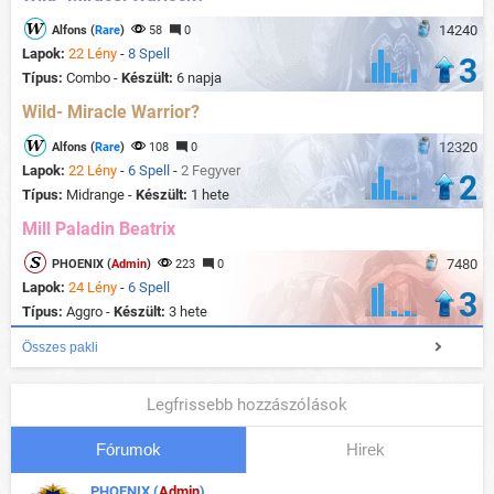
14240
Alfons (
Rare
)
58
0
Lapok:
22 Lény
-
8 Spell
3
Típus:
Combo -
Készült:
6 napja
Wild- Miracle Warrior?
12320
Alfons (
Rare
)
108
0
Lapok:
22 Lény
-
6 Spell
-
2 Fegyver
2
Típus:
Midrange -
Készült:
1 hete
Mill Paladin Beatrix
7480
PHOENIX (
Admin
)
223
0
Lapok:
24 Lény
-
6 Spell
3
Típus:
Aggro -
Készült:
3 hete
Összes pakli
Legfrissebb hozzászólások
Fórumok
Hirek
PHOENIX (
Admin
)