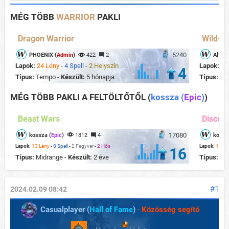
MÉG TÖBB
WARRIOR
PAKLI
Dragon Warrior
Wild- M
5240
PHOENIX (
Admin
)
422
2
Alfons
Lapok:
24 Lény
-
4 Spell
-
2 Helyszín
Lapok:
22
4
Típus:
Tempo -
Készült:
5 hónapja
Típus:
Mi
MÉG TÖBB PAKLI A FELTÖLTŐTŐL
(
kossza (
Epic
)
)
Beast Wars
Disco K
17080
kossza (
Epic
)
1812
4
kossz
Lapok:
13 Lény
-
8 Spell
-
2 Fegyver
-
2 Hős
Lapok:
19 Lé
16
Típus:
Midrange -
Készült:
2 éve
Típus:
Mi
#1
2024.02.09 08:42
Casualplayer (
Hall of Fame
)
-
Közösség segítő