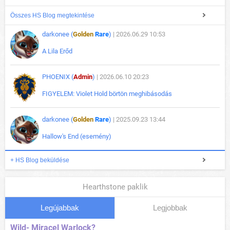
Összes HS Blog megtekintése
darkonee (
Golden
Rare
)
| 2026.06.29 10:53
A Lila Erőd
PHOENIX (
Admin
)
| 2026.06.10 20:23
FIGYELEM: Violet Hold börtön meghibásodás
darkonee (
Golden
Rare
)
| 2025.09.23 13:44
Hallow's End (esemény)
+ HS Blog beküldése
Hearthstone paklik
Legújabbak
Legjobbak
Wild- Miracel Warlock?