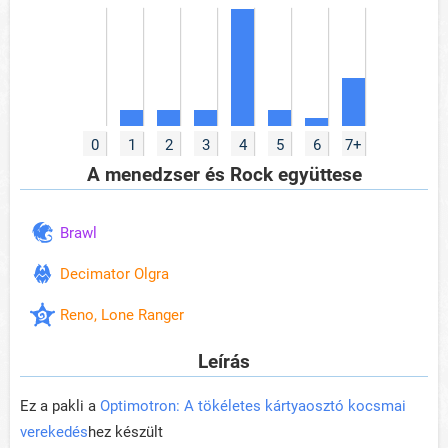
0
1
2
3
4
5
6
7+
A menedzser és Rock együttese
Brawl
Decimator Olgra
Reno, Lone Ranger
Leírás
Ez a pakli a
Optimotron: A tökéletes kártyaosztó kocsmai
verekedés
hez készült