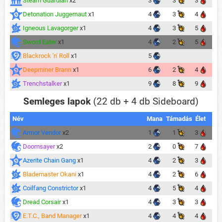
Steam Guardian
x2
3
3
3
Detonation Juggernaut
x1
4
3
4
Igneous Lavagorger
x1
4
3
5
Sword Eater
x1
4
2
5
Blackrock 'n' Roll
x1
5
Deepminer Brann
x1
6
2
4
Trenchstalker
x1
9
8
9
Semleges lapok
(22 db + 4 db Sideboard)
Név
Mana
Támadás
Élet
Armor Vendor
x2
1
1
3
Doomsayer
x2
2
0
7
Azerite Chain Gang
x1
4
2
3
Blademaster Okani
x1
4
2
6
Coilfang Constrictor
x1
4
5
4
Dread Corsair
x1
4
3
3
E.T.C., Band Manager
x1
4
4
4