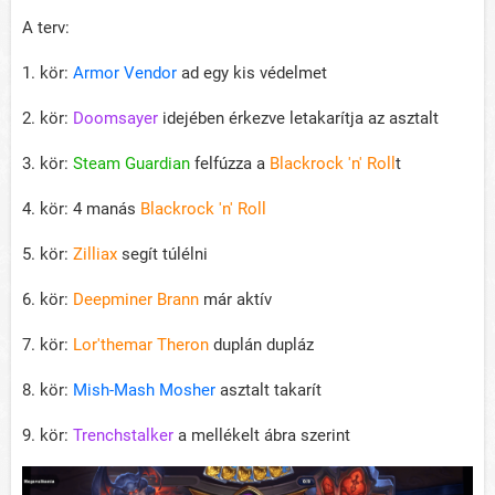
A terv:
1. kör:
Armor Vendor
ad egy kis védelmet
2. kör:
Doomsayer
idejében érkezve letakarítja az asztalt
3. kör:
Steam Guardian
felfúzza a
Blackrock 'n' Roll
t
4. kör: 4 manás
Blackrock 'n' Roll
5. kör:
Zilliax
segít túlélni
6. kör:
Deepminer Brann
már aktív
7. kör:
Lor'themar Theron
duplán dupláz
8. kör:
Mish-Mash Mosher
asztalt takarít
9. kör:
Trenchstalker
a mellékelt ábra szerint