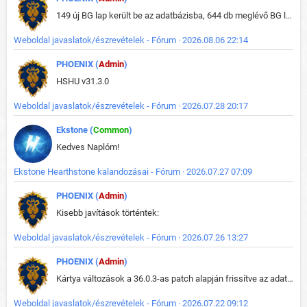
149 új BG lap került be az adatbázisba, 644 db meglévő BG lap módosult, bekerültek az új képek a megváltozott lapokhoz is.
Weboldal javaslatok/észrevételek - Fórum · 2026.08.06 22:14
PHOENIX (
Admin
)
HSHU v31.3.0
Weboldal javaslatok/észrevételek - Fórum · 2026.07.28 20:17
Ekstone (
Common
)
Kedves Naplóm!
Ekstone Hearthstone kalandozásai - Fórum · 2026.07.27 07:09
PHOENIX (
Admin
)
Kisebb javítások történtek:
Weboldal javaslatok/észrevételek - Fórum · 2026.07.26 13:27
PHOENIX (
Admin
)
Kártya változások a 36.0.3-as patch alapján frissítve az adatbázisban (képek is cserélve).
Weboldal javaslatok/észrevételek - Fórum · 2026.07.22 09:12