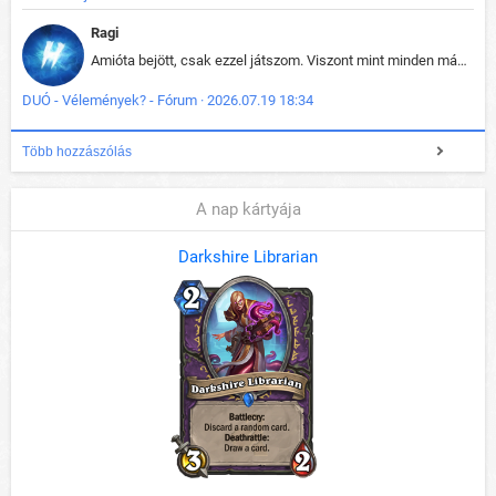
Ragi
Amióta bejött, csak ezzel játszom. Viszont mint minden más - akár az alapjáték is, ez is baromira összetett lett. Néha már pár kör után is esélytelen az egész. Vagy irreállisan túltápol valaki, vagy lelép a partner, vagy csak hülye mint a segg. És amikor eljönne az én időm, na akkor jön el mindenki másé is. Engem jobban érdekelne, hogy ki milyen ratingen szokott játszani. Na ez lenne egy érdekes adat.
DUÓ - Vélemények? - Fórum · 2026.07.19 18:34
Több hozzászólás
A nap kártyája
Darkshire Librarian