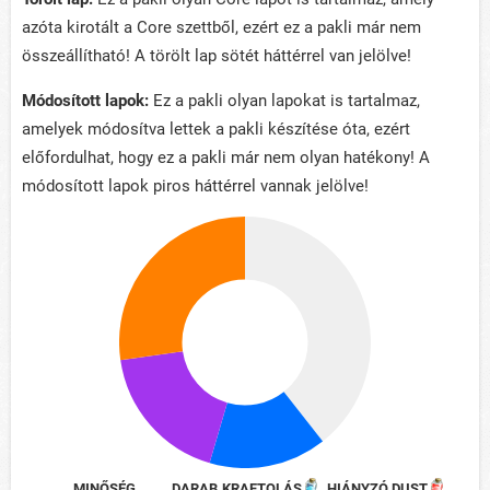
azóta kirotált a Core szettből, ezért ez a pakli már nem
összeállítható! A törölt lap sötét háttérrel van jelölve!
Módosított lapok:
Ez a pakli olyan lapokat is tartalmaz,
amelyek módosítva lettek a pakli készítése óta, ezért
előfordulhat, hogy ez a pakli már nem olyan hatékony! A
módosított lapok piros háttérrel vannak jelölve!
MINŐSÉG
DARAB
KRAFTOLÁS
HIÁNYZÓ DUST