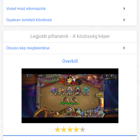
Violet Hold információk
Gyakran Ismételt Kérdések
Legjobb pillanatok - A közösség képei
Összes kép megtekintése
Overkill