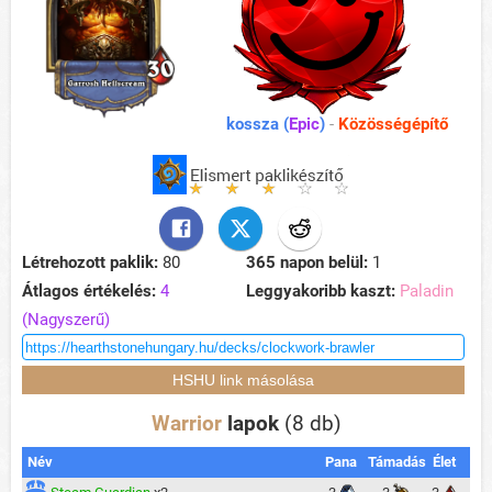
kossza (
Epic
)
-
Közösségépítő
Létrehozott paklik:
80
365 napon belül:
1
Átlagos értékelés:
4
Leggyakoribb kaszt:
Paladin
(Nagyszerű)
Warrior
lapok
(8 db)
Név
Pana
Támadás
Élet