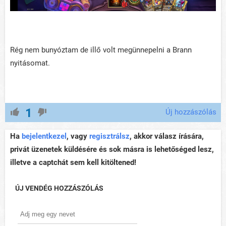
Rég nem bunyóztam de illő volt megünnepelni a Brann
nyitásomat.
1
Új hozzászólás
Ha
bejelentkezel
, vagy
regisztrálsz
, akkor válasz írására,
privát üzenetek küldésére és sok másra is lehetőséged lesz,
illetve a captchát sem kell kitöltened!
ÚJ VENDÉG HOZZÁSZÓLÁS