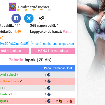
tt paklik:
114
365 napon belül:
1
rtékelés:
5.49
Leggyakoribb kaszt:
Paladin
en)
Paladin
lapok
(20 db)
Pana
Támadás
Élet
Day of School
x1
1
st Kaleidosaur
x1
1
x
x1
2
f A'dal
x1
2
ogist
x1
2
2
2