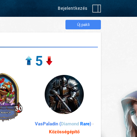
Bejelentkezés
Új pakli
5
VasPaladin (
Diamond
Rare
)
-
Közösségépítő