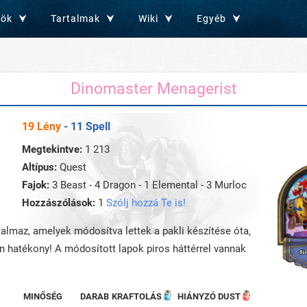
zök
Tartalmak
Wiki
Egyéb
Dinomaster Menagerist
19 Lény
- 11 Spell
Megtekintve:
1 213
Altípus:
Quest
Fajok:
3 Beast - 4 Dragon - 1 Elemental - 3 Murloc
Hozzászólások:
1
Szólj hozzá Te is!
rtalmaz, amelyek módosítva lettek a pakli készítése óta,
an hatékony! A módosított lapok piros háttérrel vannak
MINŐSÉG
DARAB
KRAFTOLÁS
HIÁNYZÓ DUST