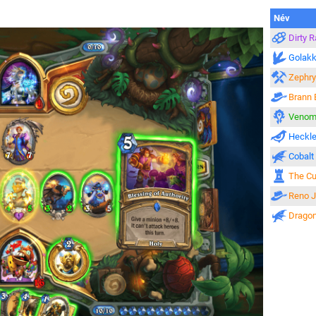
Név
Dirty R
Golakk
Zephry
Brann 
Venom
Heckle
Cobalt
The Cu
Reno 
Dragon