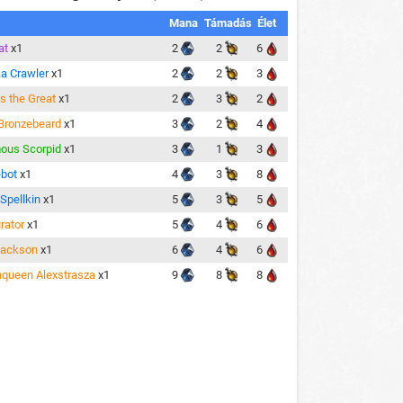
Mana
Támadás
Élet
at
x1
2
2
6
a Crawler
x1
2
2
3
s the Great
x1
2
3
2
Bronzebeard
x1
3
2
4
ous Scorpid
x1
3
1
3
bot
x1
4
3
8
 Spellkin
x1
5
3
5
rator
x1
5
4
6
Jackson
x1
6
4
6
queen Alexstrasza
x1
9
8
8