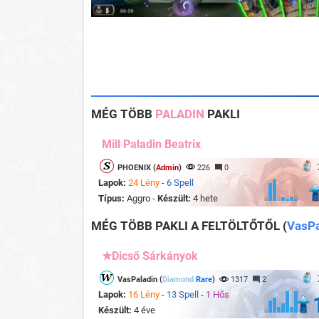
MÉG TÖBB
PALADIN
PAKLI
Mill Paladin Beatrix
PHOENIX (
Admin
)
226
0
Lapok:
24 Lény
-
6 Spell
Típus:
Aggro -
Készült:
4 hete
MÉG TÖBB PAKLI A FELTÖLTŐTŐL
(
VasPa
★Dicső Sárkányok
VasPaladin (
Diamond
Rare
)
1317
2
Lapok:
16 Lény
-
13 Spell
-
1 Hős
Készült:
4 éve