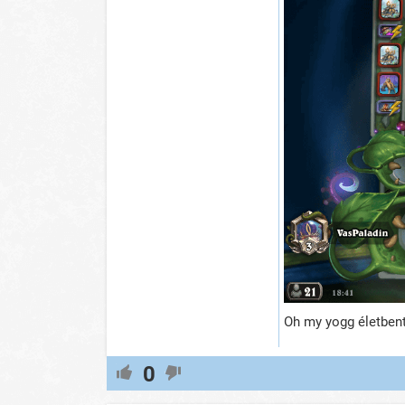
Oh my yogg életbent
0