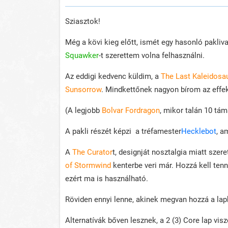
Sziasztok!
Még a kövi kieg előtt, ismét egy hasonló pakliv
Squawker
-t szerettem volna felhasználni.
Az eddigi kedvenc küldim, a
The Last Kaleidosa
Sunsorrow
. Mindkettőnek nagyon bírom az effek
(A legjobb
Bolvar Fordragon
, mikor talán 10 tá
A pakli részét képzi a tréfamester
Hecklebot
, a
A
The Curator
t, designját nosztalgia miatt sze
of Stormwind
kenterbe veri már. Hozzá kell tenn
ezért ma is használható.
Röviden ennyi lenne, akinek megvan hozzá a lapk
Alternatívák bőven lesznek, a 2 (3) Core lap vis