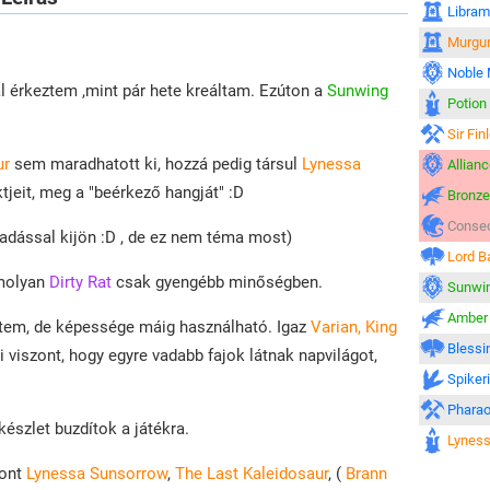
Libram
Murgur
Noble
al érkeztem ,mint pár hete kreáltam. Ezúton a
Sunwing
Potion
Sir Fin
ur
sem maradhatott ki, hozzá pedig társul
Lynessa
Allian
tjeit, meg a "beérkező hangját" :D
Bronze
Consec
madással kijön :D , de ez nem téma most)
Lord B
molyan
Dirty Rat
csak gyengébb minőségben.
Sunwi
Amber
retem, de képessége máig használható. Igaz
Varian, King
Blessin
i viszont, hogy egyre vadabb fajok látnak napvilágot,
Spiker
Pharao
észlet buzdítok a játékra.
Lynes
zont
Lynessa Sunsorrow
,
The Last Kaleidosaur
, (
Brann