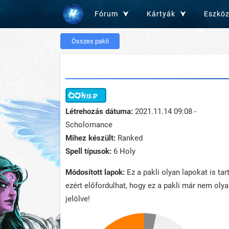
Fórum
Kártyák
Eszkö
Összes pakli
Létrehozás dátuma:
2021.11.14 09:08 -
Scholomance
Mihez készült:
Ranked
Spell típusok:
6 Holy
Módosított lapok:
Ez a pakli olyan lapokat is ta
ezért előfordulhat, hogy ez a pakli már nem oly
jelölve!