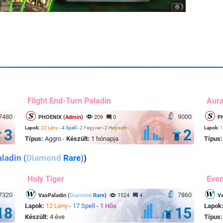
Flight End-Turn Paladin
Aur
7480
9000
PHOENIX (
Admin
)
209
0
P
Lapok:
22 Lény
-
4 Spell
-
2 Fegyver
-
2 Helyszín
Lapok:
1
3
2
Típus:
Aggro -
Készült:
1 hónapja
Típus
ladin (
Diamond
Rare
)
)
Holy Tiger
Even
7320
7860
VasPaladin (
Diamond
Rare
)
1524
4
Va
Lapok:
12 Lény
-
17 Spell
-
1 Hős
Lapok
18
15
Készült:
4 éve
Típus