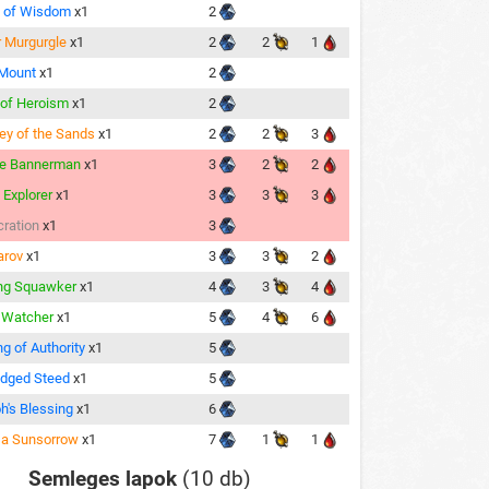
 of Wisdom
x1
2
 Murgurgle
x1
2
2
1
 Mount
x1
2
 of Heroism
x1
2
ley of the Sands
x1
2
2
3
ce Bannerman
x1
3
2
2
 Explorer
x1
3
3
3
ration
x1
3
arov
x1
3
3
2
ng Squawker
x1
4
3
4
 Watcher
x1
5
4
6
g of Authority
x1
5
idged Steed
x1
5
h's Blessing
x1
6
sa Sunsorrow
x1
7
1
1
Semleges lapok
(10 db)