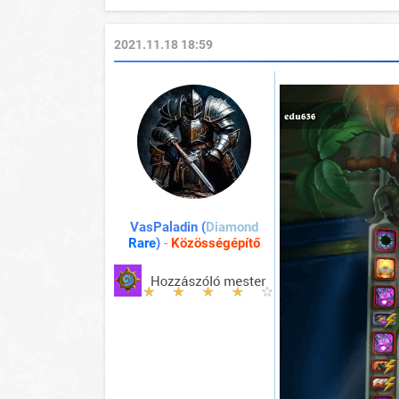
2021.11.18 18:59
VasPaladin (
Diamond
Rare
)
-
Közösségépítő