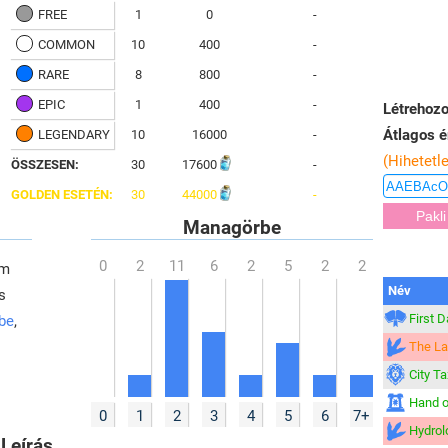
FREE
1
0
-
COMMON
10
400
-
RARE
8
800
-
EPIC
1
400
-
Létrehozo
Átlagos é
LEGENDARY
10
16000
-
(Hihetetl
ÖSSZESEN:
30
17600
-
GOLDEN ESETÉN:
30
44000
-
Managörbe
em
Név
s
First 
 be
,
The La
City Ta
Hand o
0
1
2
3
4
5
6
7+
Hydrol
Leírás