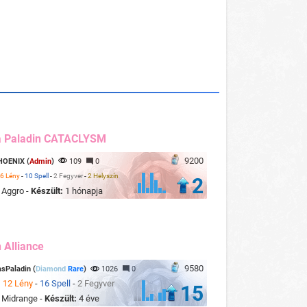
a Paladin CATACLYSM
9200
HOENIX (
Admin
)
109
0
6 Lény
-
10 Spell
-
2 Fegyver
-
2 Helyszín
2
:
Aggro -
Készült:
1 hónapja
 Alliance
9580
sPaladin (
Diamond
Rare
)
1026
0
:
12 Lény
-
16 Spell
-
2 Fegyver
15
:
Midrange -
Készült:
4 éve