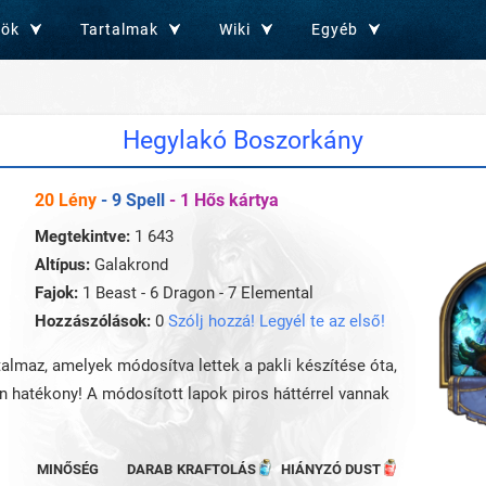
zök
Tartalmak
Wiki
Egyéb
Hegylakó Boszorkány
20 Lény
- 9 Spell
- 1 Hős kártya
s
Megtekintve:
1 643
Altípus:
Galakrond
Fajok:
1 Beast - 6 Dragon - 7 Elemental
Hozzászólások:
0
Szólj hozzá! Legyél te az első!
rtalmaz, amelyek módosítva lettek a pakli készítése óta,
an hatékony! A módosított lapok piros háttérrel vannak
MINŐSÉG
DARAB
KRAFTOLÁS
HIÁNYZÓ DUST