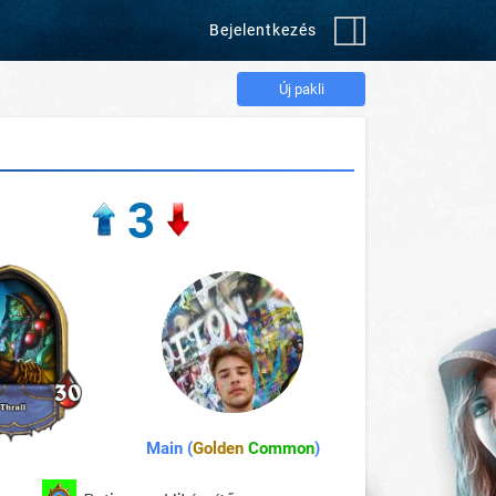
Bejelentkezés
Új pakli
3
Main (
Golden
Common
)