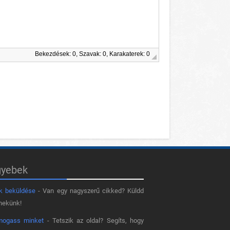
Bekezdések: 0, Szavak: 0, Karakaterek: 0
gyebek
k beküldése
- Van egy nagyszerű cikked? Küldd
nekünk!
mogass minket
- Tetszik az oldal? Segíts, hogy