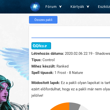
Fórum
Kártyák
Eszkö
Összes pakli
Létrehozás dátuma:
2020.02.06 22:19 - Shadow
Típus:
Control
Mihez készült:
Ranked
Spell típusok:
1 Frost - 8 Nature
Módosított lapok:
Ez a pakli olyan lapokat is ta
ezért előfordulhat, hogy ez a pakli már nem oly
jelölve!