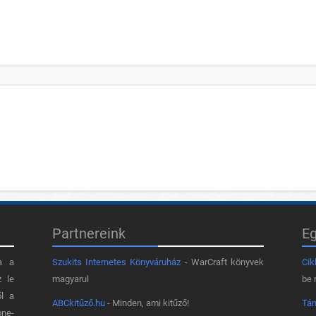
Partnereink
E
a a
Szukits Internetes Könyváruház
- WarCraft könyvek
Cik
z le
magyarul
be 
ől a
ABCkitűző.hu
- Minden, ami kitűző!
Tá
one-