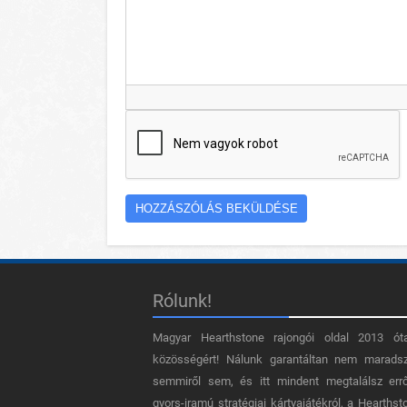
Rólunk!
Magyar Hearthstone​ rajongói oldal 2013 ót
közösségért! Nálunk garantáltan nem marads
semmiről sem, és itt mindent megtalálsz err
gyors-iramú stratégiai kártyajátékról, a Hearthst