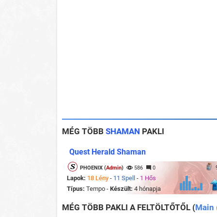
MÉG TÖBB
SHAMAN
PAKLI
Quest Herald Shaman
PHOENIX (
Admin
)
586
0
Lapok:
18 Lény
-
11 Spell
-
1 Hős
Típus:
Tempo -
Készült:
4 hónapja
MÉG TÖBB PAKLI A FELTÖLTŐTŐL
(
Main 