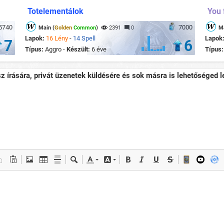
Totelementálok
You 
5740
7000
Main (
Golden
Common
)
2391
0
Ma
Lapok:
16 Lény
-
14 Spell
Lapok
7
6
Típus:
Aggro -
Készült:
6 éve
Típus
sz írására, privát üzenetek küldésére és sok másra is lehetőséged le