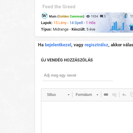
Feed the Greed
1
Main (
Golden
Common
)
1934
5
Lapok:
15 Lény
-
14 Spell
-
1 Hős
Típus:
Midrange -
Készült:
5 éve
Ha
bejelentkezel
, vagy
regisztrálsz
, akkor vála
ÚJ VENDÉG HOZZÁSZÓLÁS
Stílus
Formátum