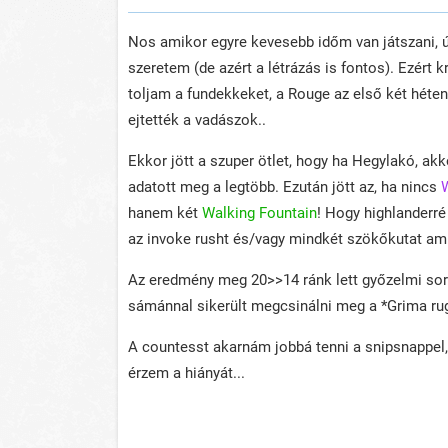
Nos amikor egyre kevesebb időm van játszani, 
szeretem (de azért a létrázás is fontos). Ezért 
toljam a fundekkeket, a Rouge az első két héten j
ejtették a vadászok..
Ekkor jött a szuper ötlet, hogy ha Hegylakó, ak
adatott meg a legtöbb. Ezután jött az, ha nincs
W
hanem két
Walking Fountain
! Hogy highlanderré
az invoke rusht és/vagy mindkét szökőkutat am
Az eredmény meg 20>>14 ránk lett győzelmi soroz
sámánnal sikerült megcsinálni meg a *Grima 
A countesst akarnám jobbá tenni a snipsnappel
érzem a hiányát...