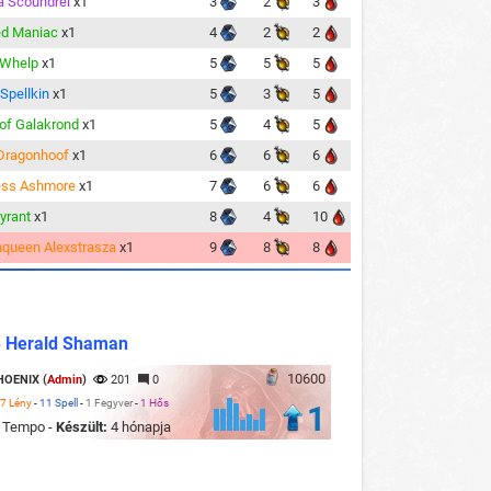
a Scoundrel
x1
3
2
3
ed Maniac
x1
4
2
2
' Whelp
x1
5
5
5
 Spellkin
x1
5
3
5
 of Galakrond
x1
5
4
5
Dragonhoof
x1
6
6
6
ess Ashmore
x1
7
6
6
yrant
x1
8
4
10
queen Alexstrasza
x1
9
8
8
e Herald Shaman
10600
HOENIX (
Admin
)
201
0
7 Lény
-
11 Spell
-
1 Fegyver
-
1 Hős
1
:
Tempo -
Készült:
4 hónapja