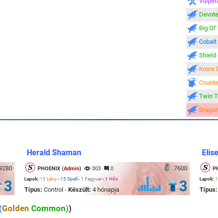
Vulper
Devot
Big Ol
Cobalt
Shield
Kronx 
Count
Twin T
Dragon
Herald Shaman
Elis
9280
7600
PHOENIX (
Admin
)
303
0
P
Lapok:
13 Lény
-
15 Spell
-
1 Fegyver
-
1 Hős
Lapok:
1
3
3
Típus:
Control -
Készült:
4 hónapja
Típus
(
Golden
Common
)
)