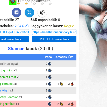
tt paklik:
27
365 napon belül:
0
rtékelés:
2.04 (Jó)
Leggyakoribb kaszt:
Rogue
Shaman
lapok
(20 db)
Pana
Támadás
Élet
ral Healing
x1
0
 Lightning
x1
1
tion of Frost
x1
1
g Tempest
x1
1
1
3
n Might
x1
2
tary Reaction
x1
2
ing Nimbus
x1
2
2
3