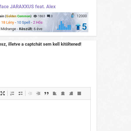
face JARAXXUS feat. Alex
12000
in (
Golden
Common
)
1863
0
:
18 Lény
-
10 Spell
-
2 Hős
5
:
Midrange -
Készült:
6 éve
sz, illetve a captchát sem kell kitöltened!