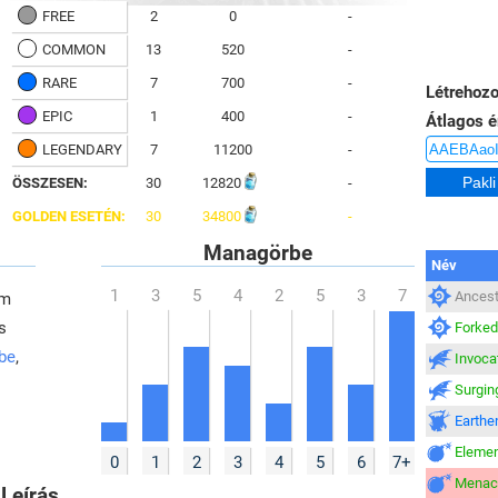
FREE
2
0
-
COMMON
13
520
-
RARE
7
700
-
Létrehozo
EPIC
1
400
-
Átlagos é
LEGENDARY
7
11200
-
ÖSSZESEN:
30
12820
-
GOLDEN ESETÉN:
30
34800
-
Managörbe
Név
Ancest
em
s
Forked
 be
,
Invoca
Surgin
Earthe
Elemen
0
1
2
3
4
5
6
7+
Menac
Leírás