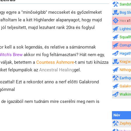
Sandst
úgy egyre a "minőségibb" meccseket és győzelmeket
Bog Sl
kraftoltam le a két Highlander alapanyagot, hogy majd
Hex
x1
ól teljesített, majd lezuhant rank 20ra és foglyul
Lightn
Squall
Corrup
kor kell a sok legendás, és relatíve a sámánomnak
Hagat
itch's Brew
akkor mi fog feltámasztani? Hát nem egy,
Krag'w
 váljak, betettem a
Countess Ashmore
-t ami tuti kihúzza
iket felpumpálok az
Ancestral Healing
gel.
Nithog
Earthq
attal! Ezt a rekordot anno a nerf előtti Galakrond
Galakr
rugómmal
Walkin
, de igazából nem tudnám mire cserélni meg nem is
Név
Zephry