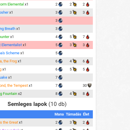
orm Elemental
x1
2
2
2
osher
x1
3
3
3
3
ing Breath
x1
3
hunter
x1
4
5
7
t Elementalist
x1
5
3
3
ha's Scheme
x1
5
a, the Frog
x1
6
4
6
g
x1
6
5
5
uake
x1
7
ond, the Tempest
x1
7
30
g Fountain
x2
8
4
8
Semleges lapok
(10 db)
Mana
Támadás
Élet
s the Great
x1
2
3
2