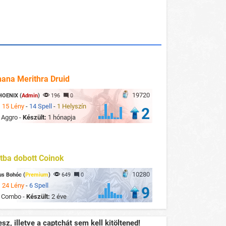
ana Merithra Druid
19720
HOENIX (
Admin
)
196
0
:
15 Lény
-
14 Spell
-
1 Helyszín
2
:
Aggro -
Készült:
1 hónapja
ba dobott Coinok
10280
us Bohóc (
Premium
)
649
0
:
24 Lény
-
6 Spell
9
:
Combo -
Készült:
2 éve
sz, illetve a captchát sem kell kitöltened!