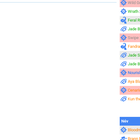
Wild G
Wrath
Feral 
Jade 
Swipe
Fandra
Jade Sp
Jade 
Nouris
Aya B
Cenari
Kun th
Név
Blood
Brann 