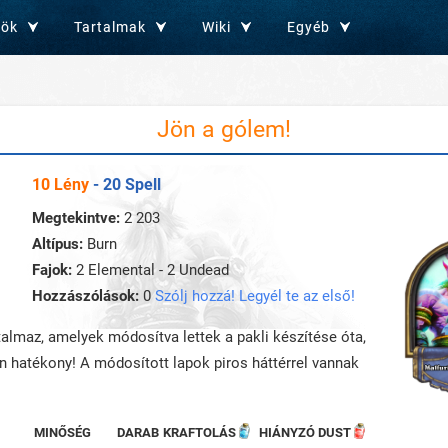
zök
Tartalmak
Wiki
Egyéb
Jön a gólem!
10 Lény
- 20 Spell
Megtekintve:
2 203
Altípus:
Burn
Fajok:
2 Elemental - 2 Undead
Hozzászólások:
0
Szólj hozzá! Legyél te az első!
rtalmaz, amelyek módosítva lettek a pakli készítése óta,
an hatékony! A módosított lapok piros háttérrel vannak
MINŐSÉG
DARAB
KRAFTOLÁS
HIÁNYZÓ DUST