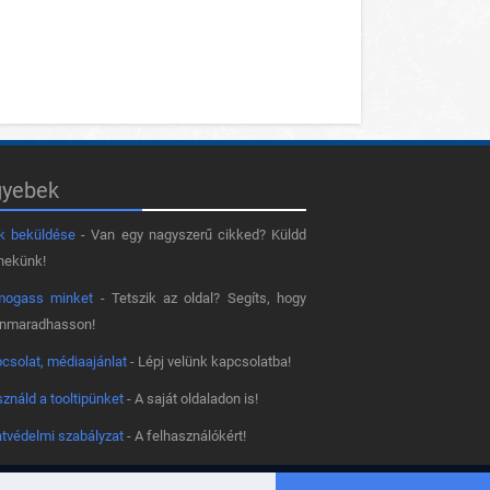
gyebek
k beküldése
- Van egy nagyszerű cikked? Küldd
nekünk!
mogass minket
- Tetszik az oldal? Segíts, hogy
nnmaradhasson!
csolat, médiaajánlat
- Lépj velünk kapcsolatba!
ználd a tooltipünket
- A saját oldaladon is!
tvédelmi szabályzat
- A felhasználókért!