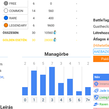
FREE
6
0
-
COMMON
14
560
-
RARE
4
400
-
BattleTag
LEGENDARY
6
9600
-
Gusthecl
Létrehozo
ÖSSZESEN:
30
10560
-
Átlagos é
GOLDEN ESETÉN:
30
28000
-
(Hihetetl
Managörbe
em
s
 be
,
Név
Innerv
Jade I
Living
0
1
2
3
4
5
6
7+
Raven 
Leírás