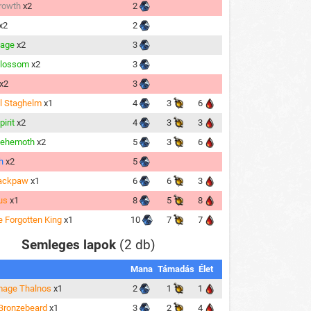
rowth
x2
2
x2
2
Rage
x2
3
Blossom
x2
3
x2
3
l Staghelm
x1
4
3
6
irit
x2
4
3
3
Behemoth
x2
5
3
6
h
x2
5
lackpaw
x1
6
6
3
us
x1
8
5
8
e Forgotten King
x1
10
7
7
Semleges lapok
(2 db)
Mana
Támadás
Élet
mage Thalnos
x1
2
1
1
Bronzebeard
x1
3
2
4