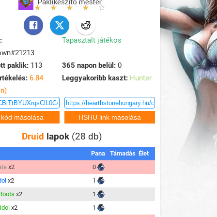
:
Tapasztalt játékos
own#21213
tt paklik:
113
365 napon belül:
0
rtékelés:
6.84
Leggyakoribb kaszt:
Hunter
en)
Druid
lapok
(28 db)
Pana
Támadás
Élet
ate
x2
0
dol
x2
1
 Roots
x2
1
Idol
x2
1