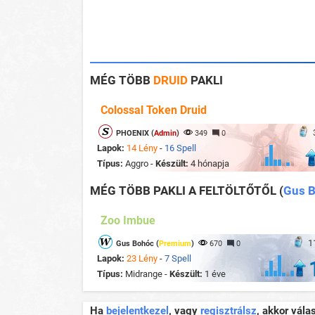
MÉG TÖBB
DRUID
PAKLI
Colossal Token Druid
PHOENIX (
Admin
)
349
0
Lapok:
14 Lény
-
16 Spell
Típus:
Aggro -
Készült:
4 hónapja
MÉG TÖBB PAKLI A FELTÖLTŐTŐL
(
Gus B
Zoo Imbue
1
Gus Bohóc (
Premium
)
670
0
Lapok:
23 Lény
-
7 Spell
Típus:
Midrange -
Készült:
1 éve
Ha
bejelentkezel
, vagy
regisztrálsz
, akkor vála