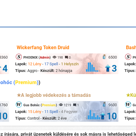
Wickerfang Token Druid
Bash
3360
6500
PHOENIX (
Admin
)
198
0
P
Lapok:
12 Lény
-
17 Spell
-
1 Helyszín
Lapok
4
3
Típus:
Aggro -
Készült:
2 hónapja
Típus
ohóc (
Premium
)
)
★A legjobb védekezés a támadás
★Kút
1760
9600
Gus Bohóc (
Premium
)
1219
1
G
Lapok:
15 Lény
-
11 Spell
-
4 Fegyver
Lapok
10
10
Típus:
Control -
Készült:
2 éve
Típus
sz írására, privát üzenetek küldésére és sok másra is lehetőséged le