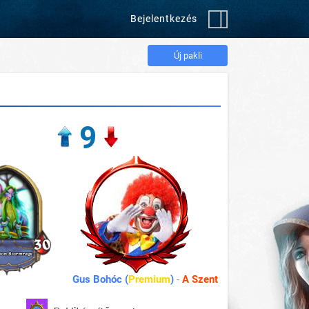
Bejelentkezés
Új pakli
9
Gus Bohóc (
Premium
)
-
A Szent