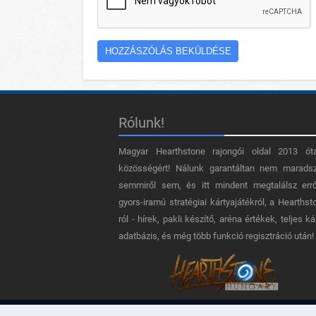
Rólunk!
Magyar Hearthstone​ rajongói oldal 2013 ót
közösségért! Nálunk garantáltan nem marads
semmiről sem, és itt mindent megtalálsz err
gyors-iramú stratégiai kártyajátékról, a Hearthst
ról - hírek, pakli készítő, aréna értékek, teljes ká
adatbázis, és még több funkció regisztráció után!