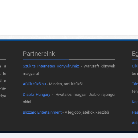
Partnereink
E
a a
Szukits Internetes Könyváruház
- WarCraft könyvek
Cik
z le
magyarul
be 
ől a
ABCkitűző.hu
- Minden, ami kitűző!
Tá
one-
fe
Diablo Hungary
- Hivatalos magyar Diablo rajongói
rtya
oldal
Kap
Blizzard Entertainment
- A legjobb játékok készítői
Has
Ada