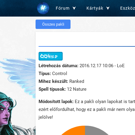
Fórum
Kártyák
Eszkö
Összes pakli
Létrehozás dátuma:
2016.12.17 10:06 - LoE
Típus:
Control
Mihez készült:
Ranked
Spell típusok:
12 Nature
Módosított lapok:
Ez a pakli olyan lapokat is ta
ezért előfordulhat, hogy ez a pakli már nem oly
jelölve!