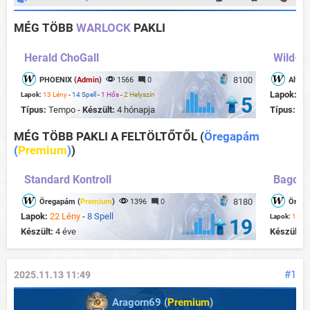
MÉG TÖBB
WARLOCK
PAKLI
Herald ChoGall
Wild- M
8100
PHOENIX (
Admin
)
1566
0
Alfons
Lapok:
22
Lapok:
13 Lény
-
14 Spell
-
1 Hős
-
2 Helyszín
5
Típus:
Tempo -
Készült:
4 hónapja
Típus:
Co
MÉG TÖBB PAKLI A FELTÖLTŐTŐL
(
Öregapám
(
Premium
)
)
Standard Kontroll
Bagoly
8180
Öregapám (
Premium
)
1396
0
Örega
Lapok:
22 Lény
-
8 Spell
Lapok:
14 Lé
19
Készült:
4 éve
Készült:
4
#1
2025.11.13 11:49
Aragorn69 (
Premium
)