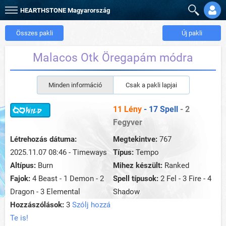
HEARTHSTONE
Magyarország
Összes pakli
Új pakli
Malacos Otk Öregapám módra
Minden információ
Csak a pakli lapjai
11 Lény
- 17 Spell
- 2
Fegyver
Létrehozás dátuma:
Megtekintve:
767
2025.11.07 08:46 - Timeways
Típus:
Tempo
Altípus:
Burn
Mihez készült:
Ranked
Fajok:
4 Beast - 1 Demon - 2
Spell típusok:
2 Fel - 3 Fire - 4
Dragon - 3 Elemental
Shadow
Hozzászólások:
3
Szólj hozzá
Te is!