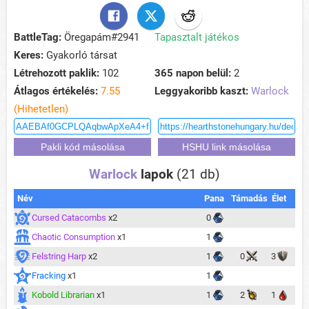
BattleTag:
Öregapám#2941
Tapasztalt játékos
Keres:
Gyakorló társat
Létrehozott paklik:
102
365 napon belül:
2
Átlagos értékelés:
7.55
Leggyakoribb kaszt:
Warlock
(Hihetetlen)
Warlock
lapok
(21 db)
Név
Pana
Támadás
Élet
Cursed Catacombs
x2
0
Chaotic Consumption
x1
1
Felstring Harp
x2
1
0
3
Fracking
x1
1
Kobold Librarian
x1
1
2
1