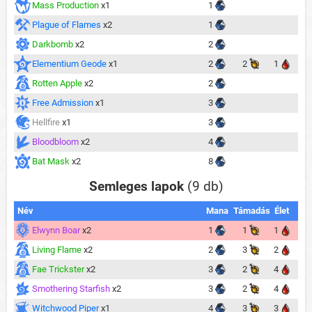
Mass Production
x1
1
Plague of Flames
x2
1
Darkbomb
x2
2
Elementium Geode
x1
2
2
1
Rotten Apple
x2
2
Free Admission
x1
3
Hellfire
x1
3
Bloodbloom
x2
4
Bat Mask
x2
8
Semleges lapok
(9 db)
Név
Mana
Támadás
Élet
Elwynn Boar
x2
1
1
1
Living Flame
x2
2
3
2
Fae Trickster
x2
3
2
4
Smothering Starfish
x2
3
2
4
Witchwood Piper
x1
4
3
3