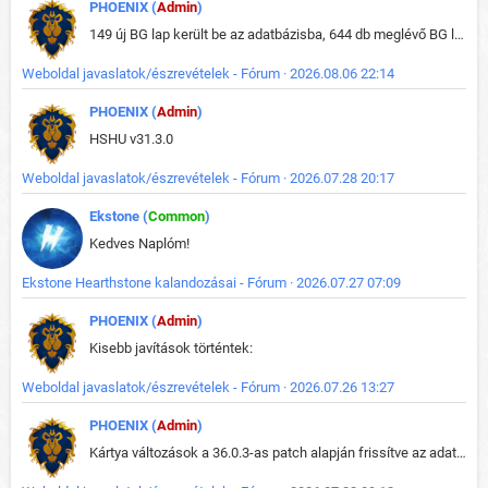
PHOENIX (
Admin
)
149 új BG lap került be az adatbázisba, 644 db meglévő BG lap módosult, bekerültek az új képek a megváltozott lapokhoz is.
Weboldal javaslatok/észrevételek - Fórum · 2026.08.06 22:14
PHOENIX (
Admin
)
HSHU v31.3.0
Weboldal javaslatok/észrevételek - Fórum · 2026.07.28 20:17
Ekstone (
Common
)
Kedves Naplóm!
Ekstone Hearthstone kalandozásai - Fórum · 2026.07.27 07:09
PHOENIX (
Admin
)
Kisebb javítások történtek:
Weboldal javaslatok/észrevételek - Fórum · 2026.07.26 13:27
PHOENIX (
Admin
)
Kártya változások a 36.0.3-as patch alapján frissítve az adatbázisban (képek is cserélve).