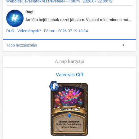
Weboldal javaslatok/észrevételek - Fórum · 2026.07.22 09:12
Ragi
Amióta bejött, csak ezzel játszom. Viszont mint minden más - akár az alapjáték is, ez is baromira összetett lett. Néha már pár kör után is esélytelen az egész. Vagy irreállisan túltápol valaki, vagy lelép a partner, vagy csak hülye mint a segg. És amikor eljönne az én időm, na akkor jön el mindenki másé is. Engem jobban érdekelne, hogy ki milyen ratingen szokott játszani. Na ez lenne egy érdekes adat.
DUÓ - Vélemények? - Fórum · 2026.07.19 18:34
Több hozzászólás
A nap kártyája
Valeera's Gift