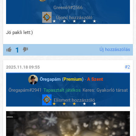
Green69#2566
Jó pakli lett:)
1
Új hozzászólás
#2
2025.11.18 09:55
Öregapám (
Premium
)
-
A Szent
Öregapám#2941
Tapasztalt játékos
Keres: Gyakorló társat