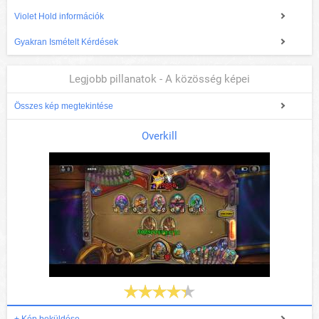
Violet Hold információk
Gyakran Ismételt Kérdések
Legjobb pillanatok - A közösség képei
Összes kép megtekintése
Overkill