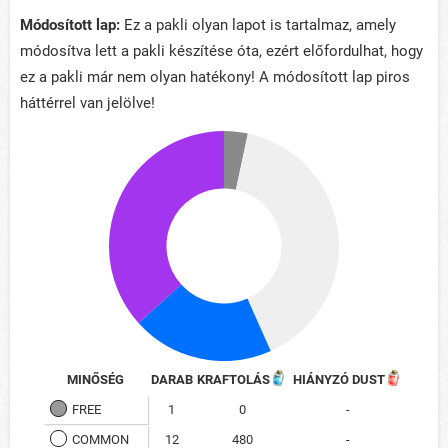
Módosított lap:
Ez a pakli olyan lapot is tartalmaz, amely
módosítva lett a pakli készítése óta, ezért előfordulhat, hogy
ez a pakli már nem olyan hatékony! A módosított lap piros
háttérrel van jelölve!
MINŐSÉG
DARAB
KRAFTOLÁS
HIÁNYZÓ DUST
FREE
1
0
-
COMMON
12
480
-