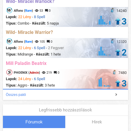
Wild- Miracel Warlock?
14240
Alfons (
Rare
)
53
0
Lapok:
22 Lény
-
8 Spell
3
Típus:
Combo -
Készült:
5 napja
Wild- Miracle Warrior?
12320
Alfons (
Rare
)
105
0
Lapok:
22 Lény
-
6 Spell
-
2 Fegyver
2
Típus:
Midrange -
Készült:
1 hete
Mill Paladin Beatrix
7480
PHOENIX (
Admin
)
219
0
Lapok:
24 Lény
-
6 Spell
3
Típus:
Aggro -
Készült:
3 hete
Összes pakli
Legfrissebb hozzászólások
Fórumok
Hirek