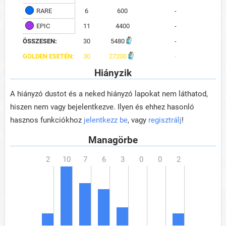
RARE
6
600
-
EPIC
11
4400
-
ÖSSZESEN:
30
5480
-
GOLDEN ESETÉN:
30
27200
-
Hiányzik
A hiányzó dustot és a neked hiányzó lapokat nem láthatod,
hiszen nem vagy bejelentkezve. Ilyen és ehhez hasonló
hasznos funkciókhoz
jelentkezz be
, vagy
regisztrálj
!
Managörbe