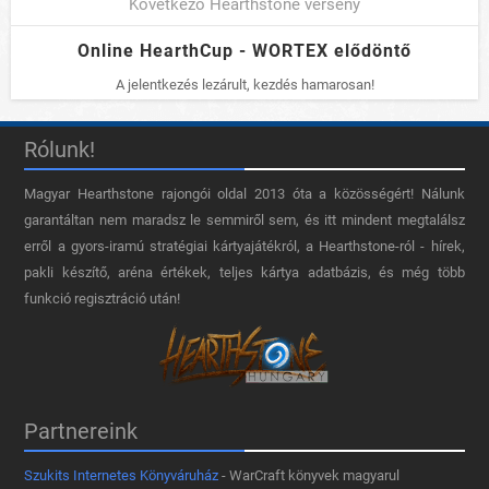
Következő Hearthstone verseny
Online HearthCup - WORTEX elődöntő
A jelentkezés lezárult, kezdés hamarosan!
Rólunk!
Magyar Hearthstone​ rajongói oldal 2013 óta a közösségért! Nálunk
garantáltan nem maradsz le semmiről sem, és itt mindent megtalálsz
erről a gyors-iramú stratégiai kártyajátékról, a Hearthstone-ról - hírek,
pakli készítő, aréna értékek, teljes kártya adatbázis, és még több
funkció regisztráció után!
Partnereink
Szukits Internetes Könyváruház
- WarCraft könyvek magyarul