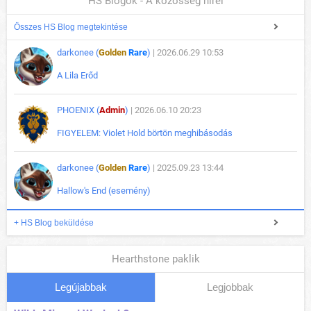
HS Blogok - A közösség hírei
Összes HS Blog megtekintése
darkonee (
Golden
Rare
)
| 2026.06.29 10:53
A Lila Erőd
PHOENIX (
Admin
)
| 2026.06.10 20:23
FIGYELEM: Violet Hold börtön meghibásodás
darkonee (
Golden
Rare
)
| 2025.09.23 13:44
Hallow's End (esemény)
+ HS Blog beküldése
Hearthstone paklik
Legújabbak
Legjobbak