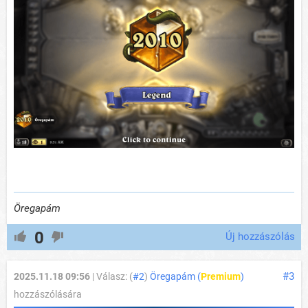
Öregapám
0
Új hozzászólás
#3
2025.11.18 09:56
| Válasz: (
#2
)
Öregapám (
Premium
)
hozzászólására