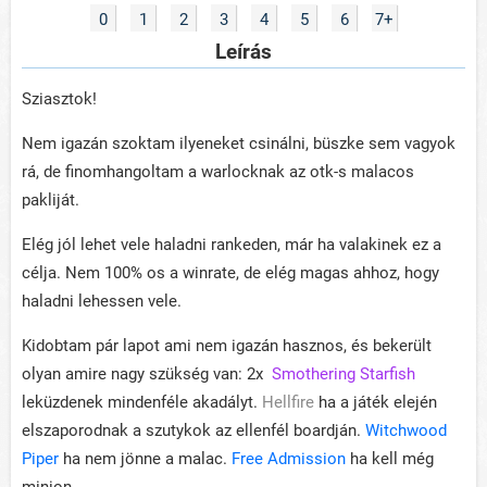
0
1
2
3
4
5
6
7+
Leírás
Sziasztok!
Nem igazán szoktam ilyeneket csinálni, büszke sem vagyok
rá, de finomhangoltam a warlocknak az otk-s malacos
pakliját.
Elég jól lehet vele haladni rankeden, már ha valakinek ez a
célja. Nem 100% os a winrate, de elég magas ahhoz, hogy
haladni lehessen vele.
Kidobtam pár lapot ami nem igazán hasznos, és bekerült
olyan amire nagy szükség van: 2x
Smothering Starfish
leküzdenek mindenféle akadályt.
Hellfire
ha a játék elején
elszaporodnak a szutykok az ellenfél boardján.
Witchwood
Piper
ha nem jönne a malac.
Free Admission
ha kell még