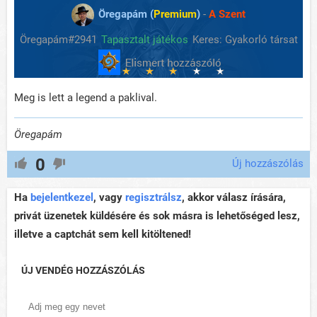
Öregapám (
Premium
)
-
A Szent
Öregapám#2941
Tapasztalt játékos
Keres: Gyakorló társat
Meg is lett a legend a paklival.
Öregapám
0
Új hozzászólás
Ha
bejelentkezel
, vagy
regisztrálsz
, akkor válasz írására,
privát üzenetek küldésére és sok másra is lehetőséged lesz,
illetve a captchát sem kell kitöltened!
ÚJ VENDÉG HOZZÁSZÓLÁS