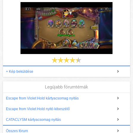
+ Kép beküldése
Legújabb fórumtémák
Escape from Violet Hold kártyacsomag nyitás
Escape from Violet Hold nyitó kibeszélő
CATACLYSM kártyacsomag nyitás
Összes fórum