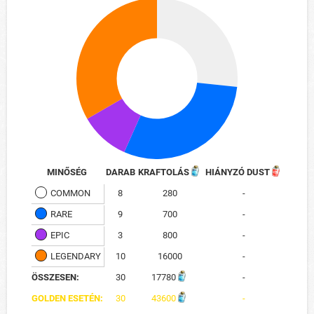
MINŐSÉG
DARAB
KRAFTOLÁS
HIÁNYZÓ DUST
COMMON
8
280
-
RARE
9
700
-
EPIC
3
800
-
LEGENDARY
10
16000
-
ÖSSZESEN:
30
17780
-
GOLDEN ESETÉN:
30
43600
-