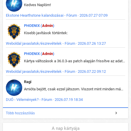
Kedves Naplóm!
Ekstone Hearthstone kalandozásai - Fórum · 2026.07.27 07:09
PHOENIX (
Admin
)
Kisebb javítások történtek:
Weboldal javaslatok/észrevételek - Fórum · 2026.07.26 13:27
PHOENIX (
Admin
)
Kártya változások a 36.0.3-as patch alapján frissítve az adatbázisban (képek is cserélve).
Weboldal javaslatok/észrevételek - Fórum · 2026.07.22 09:12
Ragi
Amióta bejött, csak ezzel játszom. Viszont mint minden más - akár az alapjáték is, ez is baromira összetett lett. Néha már pár kör után is esélytelen az egész. Vagy irreállisan túltápol valaki, vagy lelép a partner, vagy csak hülye mint a segg. És amikor eljönne az én időm, na akkor jön el mindenki másé is. Engem jobban érdekelne, hogy ki milyen ratingen szokott játszani. Na ez lenne egy érdekes adat.
DUÓ - Vélemények? - Fórum · 2026.07.19 18:34
Több hozzászólás
A nap kártyája