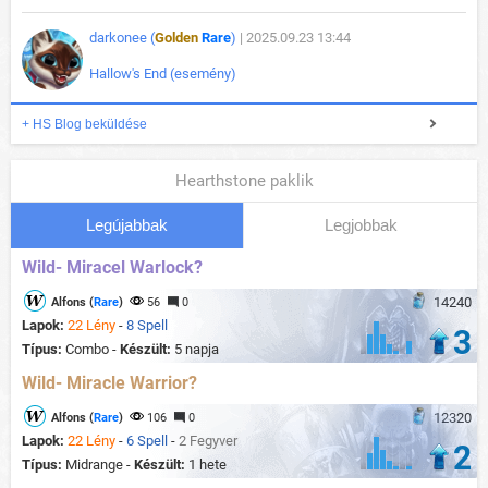
darkonee (
Golden
Rare
)
| 2025.09.23 13:44
Hallow's End (esemény)
+ HS Blog beküldése
Hearthstone paklik
Legújabbak
Legjobbak
Wild- Miracel Warlock?
14240
Alfons (
Rare
)
56
0
Lapok:
22 Lény
-
8 Spell
3
Típus:
Combo -
Készült:
5 napja
Wild- Miracle Warrior?
12320
Alfons (
Rare
)
106
0
Lapok:
22 Lény
-
6 Spell
-
2 Fegyver
2
Típus:
Midrange -
Készült:
1 hete