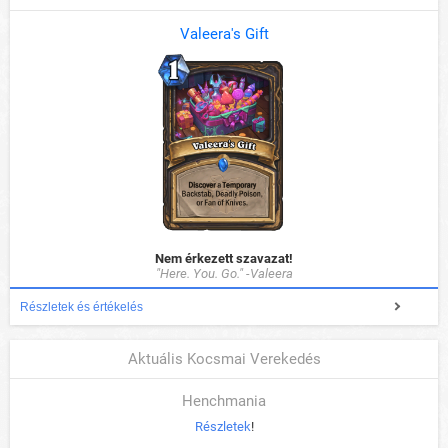
Valeera's Gift
Nem érkezett szavazat!
"Here. You. Go." -Valeera
Részletek és értékelés
Aktuális Kocsmai Verekedés
Henchmania
Részletek
!