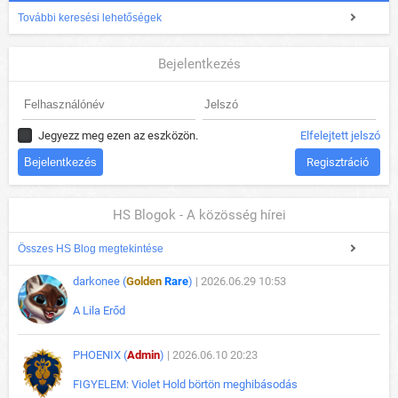
További keresési lehetőségek
Bejelentkezés
Jegyezz meg ezen az eszközön.
Elfelejtett jelszó
Regisztráció
HS Blogok - A közösség hírei
Összes HS Blog megtekintése
darkonee (
Golden
Rare
)
| 2026.06.29 10:53
A Lila Erőd
PHOENIX (
Admin
)
| 2026.06.10 20:23
FIGYELEM: Violet Hold börtön meghibásodás