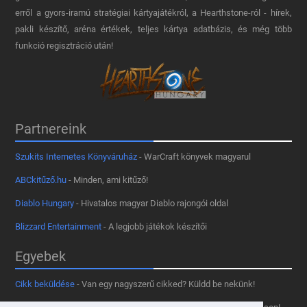
erről a gyors-iramú stratégiai kártyajátékról, a Hearthstone-ról - hírek,
pakli készítő, aréna értékek, teljes kártya adatbázis, és még több
funkció regisztráció után!
Partnereink
Szukits Internetes Könyváruház
- WarCraft könyvek magyarul
ABCkitűző.hu
- Minden, ami kitűző!
Diablo Hungary
- Hivatalos magyar Diablo rajongói oldal
Blizzard Entertainment
- A legjobb játékok készítői
Egyebek
Cikk beküldése
- Van egy nagyszerű cikked? Küldd be nekünk!