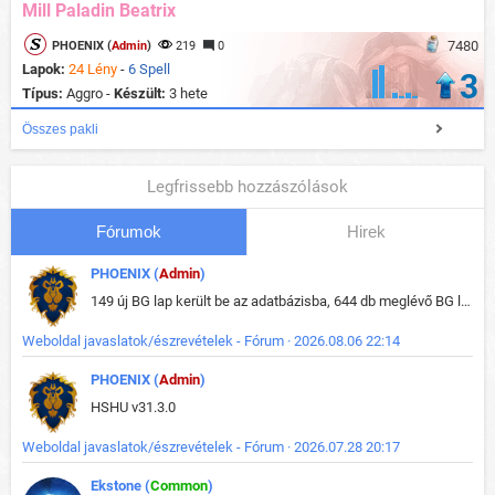
Mill Paladin Beatrix
7480
PHOENIX (
Admin
)
219
0
Lapok:
24 Lény
-
6 Spell
3
Típus:
Aggro -
Készült:
3 hete
Összes pakli
Legfrissebb hozzászólások
Fórumok
Hirek
PHOENIX (
Admin
)
149 új BG lap került be az adatbázisba, 644 db meglévő BG lap módosult, bekerültek az új képek a megváltozott lapokhoz is.
Weboldal javaslatok/észrevételek - Fórum · 2026.08.06 22:14
PHOENIX (
Admin
)
HSHU v31.3.0
Weboldal javaslatok/észrevételek - Fórum · 2026.07.28 20:17
Ekstone (
Common
)