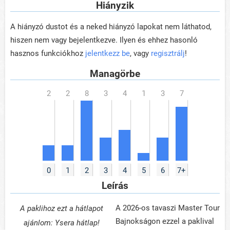
Hiányzik
A hiányzó dustot és a neked hiányzó lapokat nem láthatod,
hiszen nem vagy bejelentkezve. Ilyen és ehhez hasonló
hasznos funkciókhoz
jelentkezz be
, vagy
regisztrálj
!
Managörbe
0
1
2
3
4
5
6
7+
Leírás
A 2026-os tavaszi Master Tour
A paklihoz ezt a hátlapot
Bajnokságon ezzel a paklival
ajánlom: Ysera hátlap!