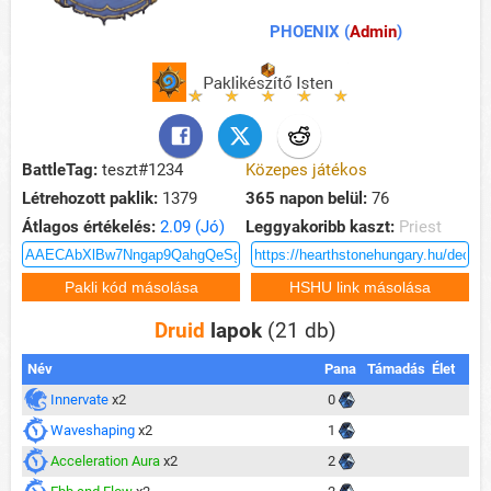
PHOENIX (
Admin
)
BattleTag:
teszt#1234
Közepes játékos
Létrehozott paklik:
1379
365 napon belül:
76
Átlagos értékelés:
2.09 (Jó)
Leggyakoribb kaszt:
Priest
Druid
lapok
(21 db)
Név
Pana
Támadás
Élet
Innervate
x2
0
Waveshaping
x2
1
Acceleration Aura
x2
2