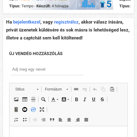
5
Típus:
Tempo -
Készült:
4 hónapja
Típus:
Te
Ha
bejelentkezel
, vagy
regisztrálsz
, akkor válasz írására,
privát üzenetek küldésére és sok másra is lehetőséged lesz,
illetve a captchát sem kell kitöltened!
ÚJ VENDÉG HOZZÁSZÓLÁS
Stílus
Formátum