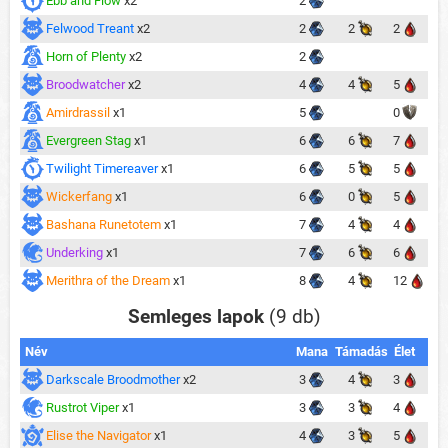
Ebb and Flow
x2
2
Felwood Treant
x2
2
2
2
Horn of Plenty
x2
2
Broodwatcher
x2
4
4
5
Amirdrassil
x1
5
0
Evergreen Stag
x1
6
6
7
Twilight Timereaver
x1
6
5
5
Wickerfang
x1
6
0
5
Bashana Runetotem
x1
7
4
4
Underking
x1
7
6
6
Merithra of the Dream
x1
8
4
12
Semleges lapok
(9 db)
Név
Mana
Támadás
Élet
Darkscale Broodmother
x2
3
4
3
Rustrot Viper
x1
3
3
4
Elise the Navigator
x1
4
3
5