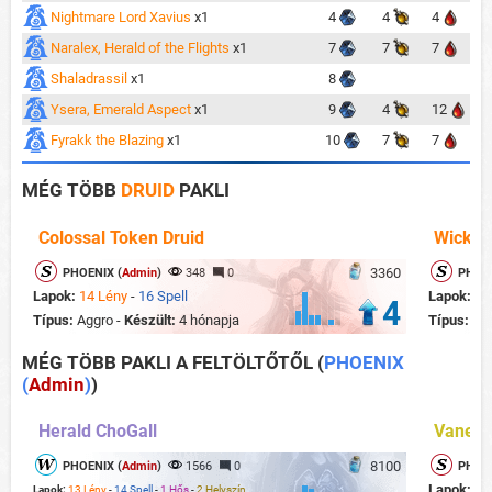
Nightmare Lord Xavius
x1
4
4
4
Naralex, Herald of the Flights
x1
7
7
7
Shaladrassil
x1
8
Ysera, Emerald Aspect
x1
9
4
12
Fyrakk the Blazing
x1
10
7
7
MÉG TÖBB
DRUID
PAKLI
Colossal Token Druid
Wicker
3360
PHOENIX (
Admin
)
348
0
PHOEN
Lapok:
14 Lény
-
16 Spell
Lapok:
12
4
Típus:
Aggro -
Készült:
4 hónapja
Típus:
Ag
MÉG TÖBB PAKLI A FELTÖLTŐTŐL
(
PHOENIX
(
Admin
)
)
Herald ChoGall
Vaness
8100
PHOENIX (
Admin
)
1566
0
PHOEN
Lapok:
13
Lapok:
13 Lény
-
14 Spell
-
1 Hős
-
2 Helyszín