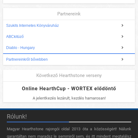
Partnereink
Szukits Internetes Könyváruház
ABCkitüző
Diablo - Hungary
Partnereinkről bővebben
Következő Hearthstone verseny
Online HearthCup - WORTEX elődöntő
A jelentkezés lezárult, kezdés hamarosan!
Rólunk!
Magyar Hearthstone​ rajongói oldal 2013 óta a közösségért! Nálunk
garantáltan nem maradsz le semmiről sem, és itt mindent megtalálsz