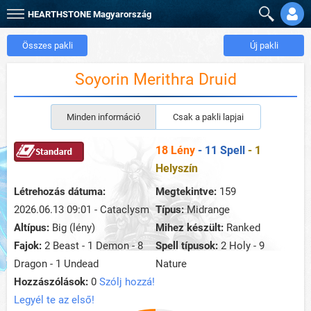
HEARTHSTONE
Magyarország
Összes pakli
Új pakli
Soyorin Merithra Druid
Minden információ
Csak a pakli lapjai
18 Lény
- 11 Spell
- 1
Helyszín
Létrehozás dátuma:
Megtekintve:
159
2026.06.13 09:01 - Cataclysm
Típus:
Midrange
Altípus:
Big (lény)
Mihez készült:
Ranked
Fajok:
2 Beast - 1 Demon - 8
Spell típusok:
2 Holy - 9
Dragon - 1 Undead
Nature
Hozzászólások:
0
Szólj hozzá!
Legyél te az első!