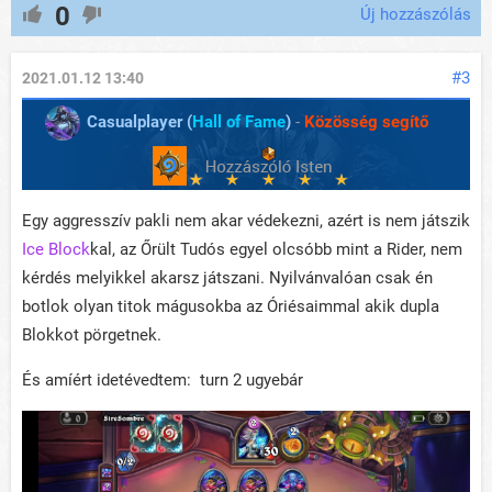
0
Új hozzászólás
#3
2021.01.12 13:40
Casualplayer (
Hall of Fame
)
-
Közösség segítő
Egy aggresszív pakli nem akar védekezni, azért is nem játszik
Ice Block
kal, az Őrült Tudós egyel olcsóbb mint a Rider, nem
kérdés melyikkel akarsz játszani. Nyilvánvalóan csak én
botlok olyan titok mágusokba az Óriésaimmal akik dupla
Blokkot pörgetnek.
És amíért idetévedtem: turn 2 ugyebár