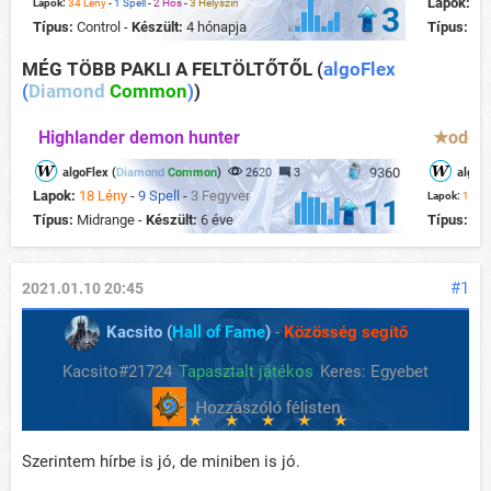
Lapok:
20
Lapok:
34 Lény
-
1 Spell
-
2 Hős
-
3 Helyszín
3
Típus:
Control -
Készült:
4 hónapja
Típus:
Te
MÉG TÖBB PAKLI A FELTÖLTŐTŐL
(
algoFlex
(
Diamond
Common
)
)
Highlander demon hunter
★odd-t
9360
algoFlex (
Diamond
Common
)
2620
3
algoFl
Lapok:
18 Lény
-
9 Spell
-
3 Fegyver
Lapok:
17 Lé
11
Típus:
Midrange -
Készült:
6 éve
Típus:
Co
#1
2021.01.10 20:45
Kacsito (
Hall of Fame
)
-
Közösség segítő
Kacsito#21724
Tapasztalt játékos
Keres: Egyebet
Szerintem hírbe is jó, de miniben is jó.