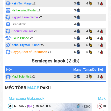
Kirin Tor Mage
x2
3
4
3
Netherwind Portal
x1
3
Rigged Faire Game
x2
3
Fireball
x2
4
Occult Conjurer
x1
4
4
4
Cloud Prince
x2
5
4
4
Kabal Crystal Runner
x2
6
6
5
Sayge, Seer of Darkmoon
x1
6
5
5
Semleges lapok
(2 db)
Név
Mana
Támadás
Élet
Mad Scientist
x2
2
2
2
MÉG TÖBB
MAGE
PAKLI
Márcziusi Galaxisok
Make a
43260
Mr. Gábor (
Epic
)
268
0
PHOEN