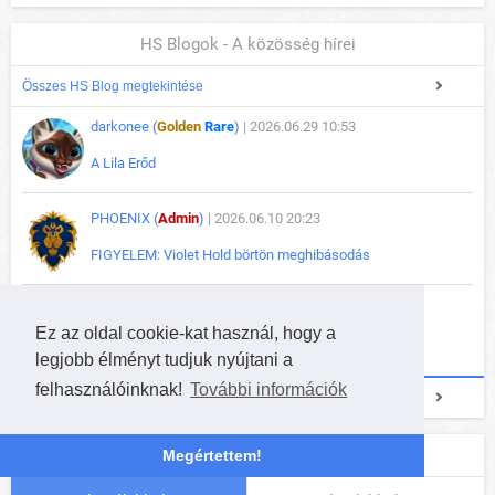
HS Blogok - A közösség hírei
Összes HS Blog megtekintése
darkonee (
Golden
Rare
)
| 2026.06.29 10:53
A Lila Erőd
PHOENIX (
Admin
)
| 2026.06.10 20:23
FIGYELEM: Violet Hold börtön meghibásodás
darkonee (
Golden
Rare
)
| 2025.09.23 13:44
Ez az oldal cookie-kat használ, hogy a
Hallow's End (esemény)
legjobb élményt tudjuk nyújtani a
felhasználóinknak!
További információk
+ HS Blog beküldése
Hearthstone paklik
Megértettem!