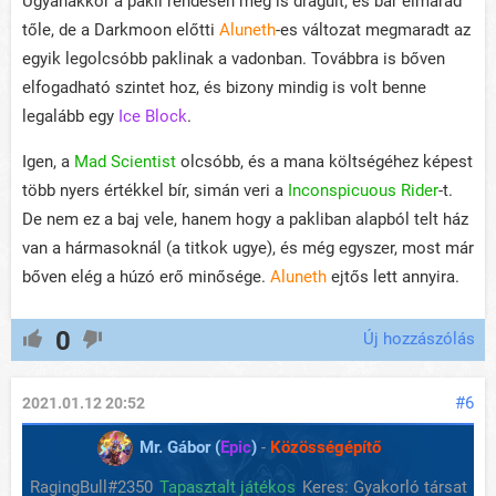
Ugyanakkor a pakli rendesen meg is drágult, és bár elmarad
tőle, de a Darkmoon előtti
Aluneth
-es változat megmaradt az
egyik legolcsóbb paklinak a vadonban. Továbbra is bőven
elfogadható szintet hoz, és bizony mindig is volt benne
legalább egy
Ice Block
.
Igen, a
Mad Scientist
olcsóbb, és a mana költségéhez képest
több nyers értékkel bír, simán veri a
Inconspicuous Rider
-t.
De nem ez a baj vele, hanem hogy a pakliban alapból telt ház
van a hármasoknál (a titkok ugye), és még egyszer, most már
bőven elég a húzó erő minősége.
Aluneth
ejtős lett annyira.
0
Új hozzászólás
#6
2021.01.12 20:52
Mr. Gábor (
Epic
)
-
Közösségépítő
RagingBull#2350
Tapasztalt játékos
Keres: Gyakorló társat