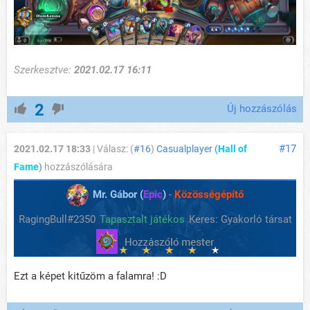
Szerkesztve:
2021.02.17 16:11
2
Új hozzászólás
#17
2021.02.17 18:33
| Válasz: (
#16
)
Casualplayer (
Hall of
Fame
)
hozzászólására
Mr. Gábor (
Epic
)
-
Közösségépítő
RagingBull#2350
Tapasztalt játékos
Keres: Gyakorló társat
Ezt a képet kitűzöm a falamra! :D