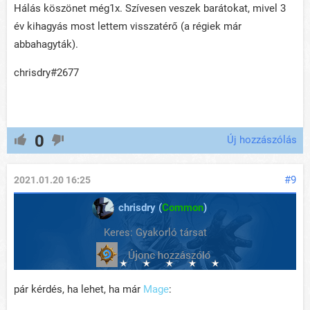
Hálás köszönet még1x. Szívesen veszek barátokat, mivel 3
év kihagyás most lettem visszatérő (a régiek már
abbahagyták).
chrisdry#2677
0
Új hozzászólás
#9
2021.01.20 16:25
chrisdry (
Common
)
Keres: Gyakorló társat
pár kérdés, ha lehet, ha már
Mage
: