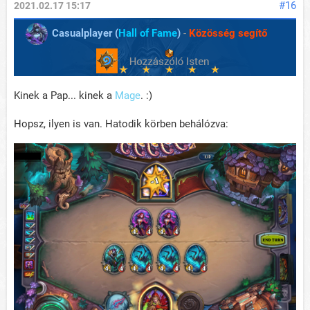
#16
2021.02.17 15:17
Casualplayer (
Hall of Fame
)
-
Közösség segítő
Kinek a Pap... kinek a
Mage
. :)
Hopsz, ilyen is van. Hatodik körben behálózva: