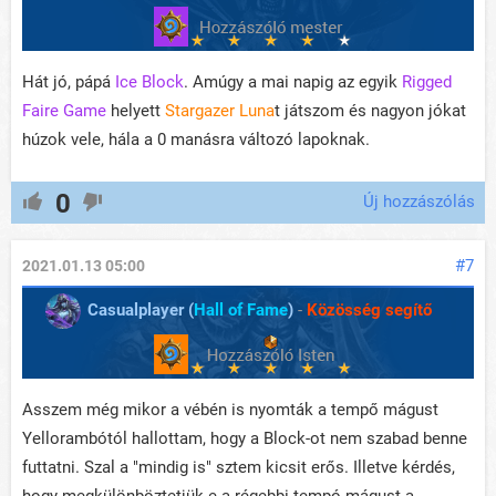
Hát jó, pápá
Ice Block
. Amúgy a mai napig az egyik
Rigged
Faire Game
helyett
Stargazer Luna
t játszom és nagyon jókat
húzok vele, hála a 0 manásra változó lapoknak.
0
Új hozzászólás
#7
2021.01.13 05:00
Casualplayer (
Hall of Fame
)
-
Közösség segítő
Asszem még mikor a vébén is nyomták a tempő mágust
Yellorambótól hallottam, hogy a Block-ot nem szabad benne
futtatni. Szal a "mindig is" sztem kicsit erős. Illetve kérdés,