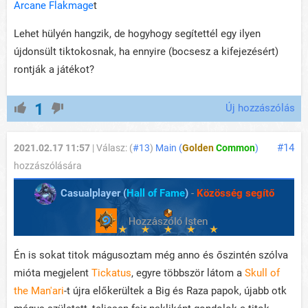
Arcane Flakmage
t
Lehet hülyén hangzik, de hogyhogy segítettél egy ilyen
újdonsült tiktokosnak, ha ennyire (bocsesz a kifejezésért)
rontják a játékot?
1
Új hozzászólás
#14
2021.02.17 11:57
| Válasz: (
#13
)
Main (
Golden
Common
)
hozzászólására
Casualplayer (
Hall of Fame
)
-
Közösség segítő
Én is sokat titok mágusoztam még anno és őszintén szólva
mióta megjelent
Tickatus
, egyre többször látom a
Skull of
the Man'ari
-t újra előkerültek a Big és Raza papok, újabb otk