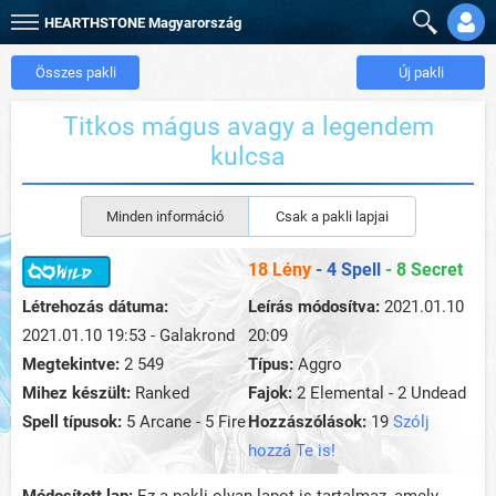
HEARTHSTONE
Magyarország
Összes pakli
Új pakli
Titkos mágus avagy a legendem
kulcsa
Minden információ
Csak a pakli lapjai
18 Lény
- 4 Spell
- 8 Secret
Létrehozás dátuma:
Leírás módosítva:
2021.01.10
2021.01.10 19:53 - Galakrond
20:09
Megtekintve:
2 549
Típus:
Aggro
Mihez készült:
Ranked
Fajok:
2 Elemental - 2 Undead
Spell típusok:
5 Arcane - 5 Fire
Hozzászólások:
19
Szólj
hozzá Te is!