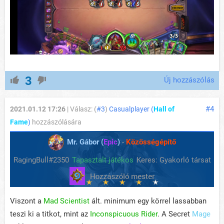
3
Új hozzászólás
#4
2021.01.12 17:26
| Válasz: (
#3
)
Casualplayer (
Hall of
Fame
)
hozzászólására
Mr. Gábor (
Epic
)
-
Közösségépítő
RagingBull#2350
Tapasztalt játékos
Keres: Gyakorló társat
Viszont a
Mad Scientist
ált. minimum egy körrel lassabban
teszi ki a titkot, mint az
Inconspicuous Rider
. A Secret
Mage