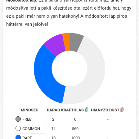
Módosított lap:
Ez a pakli olyan lapot is tartalmaz, amely
módosítva lett a pakli készítése óta, ezért előfordulhat, hogy
ez a pakli már nem olyan hatékony! A módosított lap piros
háttérrel van jelölve!
MINŐSÉG
DARAB
KRAFTOLÁS
HIÁNYZÓ DUST
FREE
2
0
-
COMMON
14
560
-
RARE
10
1000
-