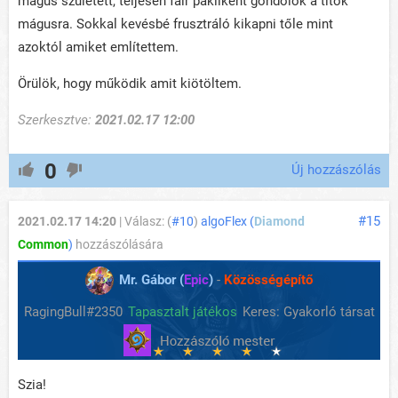
mágus született, teljesen fair pakliként gondolok a titok
mágusra. Sokkal kevésbé frusztráló kikapni tőle mint
azoktól amiket említettem.
Örülök, hogy működik amit kiötöltem.
Szerkesztve:
2021.02.17 12:00
0
Új hozzászólás
#15
2021.02.17 14:20
| Válasz: (
#10
)
algoFlex (
Diamond
Common
)
hozzászólására
Mr. Gábor (
Epic
)
-
Közösségépítő
RagingBull#2350
Tapasztalt játékos
Keres: Gyakorló társat
Szia!