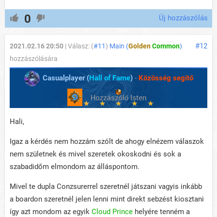
0
Új hozzászólás
#12
2021.02.16 20:50
| Válasz: (
#11
)
Main (
Golden
Common
)
hozzászólására
Casualplayer (
Hall of Fame
)
-
Közösség segítő
Hali,
Igaz a kérdés nem hozzám szólt de ahogy elnézem válaszok
nem születnek és mivel szeretek okoskodni és sok a
szabadidőm elmondom az álláspontom.
Mivel te dupla Conzsurerrel szeretnél játszani vagyis inkább
a boardon szeretnél jelen lenni mint direkt sebzést kiosztani
így azt mondom az egyik
Cloud Prince
helyére tenném a