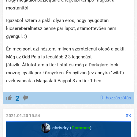
hogy megkülönböztetjük-e a régebbi tempó mágust a
mostanitól.
Igazából sztem a pakli olyan erős, hogy nyugodtan
kicsereberélhetsz benne pár lapot, számottevően nem
gyengül. :)
Én meg pont azt néztem, milyen szemtelenül olcsó a pakli.
Még az Odd Pala is legalább 2-3 legendást
játszik. Átfutottam a tier listát és még a Darkglare lock
mozog így 4k por környékén. És nyilván (ez annyira "wild")
ezek vannak a Magaslati Pappal 3-an tier 1-ben.
2
Új hozzászólás
#8
2021.01.20 15:54
chrisdry (
Common
)