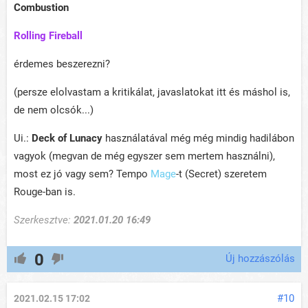
Combustion
Rolling Fireball
érdemes beszerezni?
(persze elolvastam a kritikálat, javaslatokat itt és máshol is,
de nem olcsók...)
Ui.:
D
e
ck of Lunacy
használatával még még mindig hadilábon
vagyok (megvan de még egyszer sem mertem használni),
most ez jó vagy sem? Tempo
Mage
-t (Secret) szeretem
Rouge-ban is.
Szerkesztve:
2021.01.20 16:49
0
Új hozzászólás
#10
2021.02.15 17:02