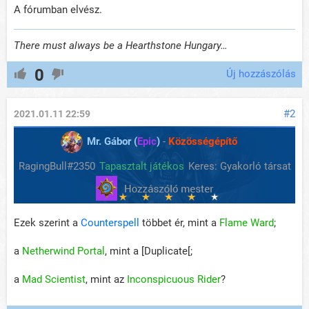
A fórumban elvész.
There must always be a Hearthstone Hungary…
0
Új hozzászólás
#2
2021.01.11 22:59
Mr. Gábor (
Epic
)
-
Közösségépítő
RagingBull#2350
Tapasztalt játékos
Keres: Gyakorló társat
Ezek szerint a
Counterspell
többet ér, mint a
Flame Ward
;
a
Netherwind Portal
, mint a [Duplicate[;
a
Mad Scientist
, mint az
Inconspicuous Rider
?