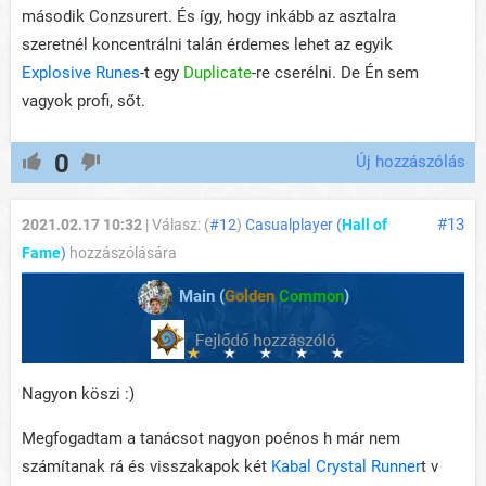
második Conzsurert. És így, hogy inkább az asztalra
szeretnél koncentrálni talán érdemes lehet az egyik
Explosive Runes
-t egy
Duplicate
-re cserélni. De Én sem
vagyok profi, sőt.
0
Új hozzászólás
#13
2021.02.17 10:32
| Válasz: (
#12
)
Casualplayer (
Hall of
Fame
)
hozzászólására
Main (
Golden
Common
)
Nagyon köszi :)
Megfogadtam a tanácsot nagyon poénos h már nem
számítanak rá és visszakapok két
Kabal Crystal Runner
t v