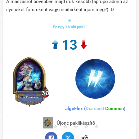
A mászásról bővebben majd írok később (apropó admin az
ilyeneket fórumként vagy minihírként írjam meg?) :D
★
Ez egy kiváló pakli!
13
algoFlex (
Diamond
Common
)