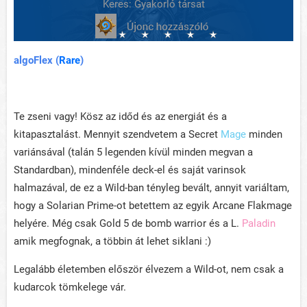
Keres: Gyakorló társat
algoFlex (
Rare
)
Te zseni vagy! Kösz az időd és az energiát és a
kitapasztalást. Mennyit szendvetem a Secret
Mage
minden
variánsával (talán 5 legenden kívül minden megvan a
Standardban), mindenféle deck-el és saját varinsok
halmazával, de ez a Wild-ban tényleg bevált, annyit variáltam,
hogy a Solarian Prime-ot betettem az egyik Arcane Flakmage
helyére. Még csak Gold 5 de bomb warrior és a L.
Paladin
amik megfognak, a többin át lehet siklani :)
Legalább életemben először élvezem a Wild-ot, nem csak a
kudarcok tömkelege vár.