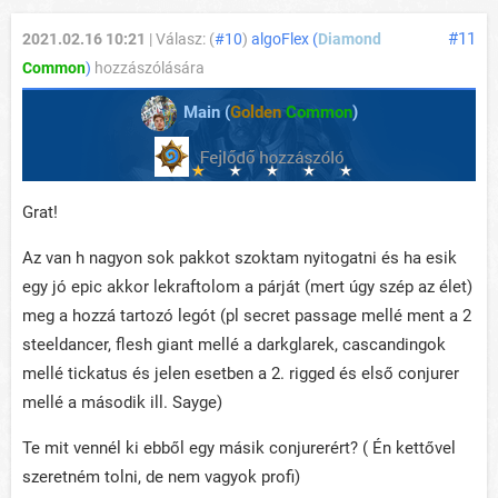
#11
2021.02.16 10:21
| Válasz: (
#10
)
algoFlex (
Diamond
Common
)
hozzászólására
Main (
Golden
Common
)
Grat!
Az van h nagyon sok pakkot szoktam nyitogatni és ha esik
egy jó epic akkor lekraftolom a párját (mert úgy szép az élet)
meg a hozzá tartozó legót (pl secret passage mellé ment a 2
steeldancer, flesh giant mellé a darkglarek, cascandingok
mellé tickatus és jelen esetben a 2. rigged és első conjurer
mellé a második ill. Sayge)
Te mit vennél ki ebből egy másik conjurerért? ( Én kettővel
szeretném tolni, de nem vagyok profi)