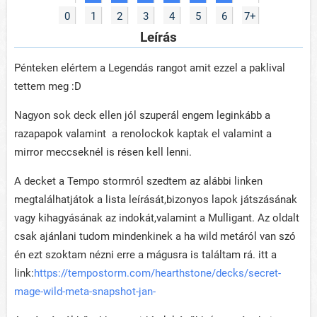
0
1
2
3
4
5
6
7+
Leírás
Pénteken elértem a Legendás rangot amit ezzel a paklival
tettem meg :D
Nagyon sok deck ellen jól szuperál engem leginkább a
razapapok valamint a renolockok kaptak el valamint a
mirror meccseknél is résen kell lenni.
A decket a Tempo stormról szedtem az alábbi linken
megtalálhatjátok a lista leírását,bizonyos lapok játszásának
vagy kihagyásának az indokát,valamint a Mulligant. Az oldalt
csak ajánlani tudom mindenkinek a ha wild metáról van szó
én ezt szoktam nézni erre a mágusra is találtam rá. itt a
link:
https://tempostorm.com/hearthstone/decks/secret-
mage-wild-meta-snapshot-jan-