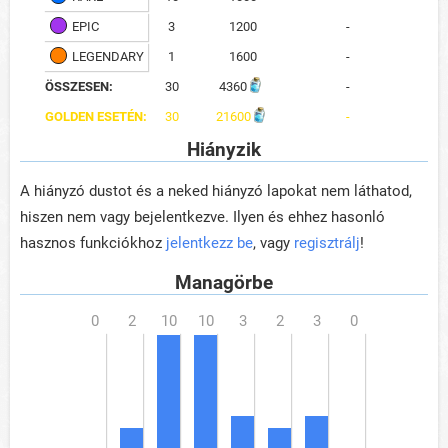
EPIC
3
1200
-
LEGENDARY
1
1600
-
ÖSSZESEN:
30
4360
-
GOLDEN ESETÉN:
30
21600
-
Hiányzik
A hiányzó dustot és a neked hiányzó lapokat nem láthatod,
hiszen nem vagy bejelentkezve. Ilyen és ehhez hasonló
hasznos funkciókhoz
jelentkezz be
, vagy
regisztrálj
!
Managörbe