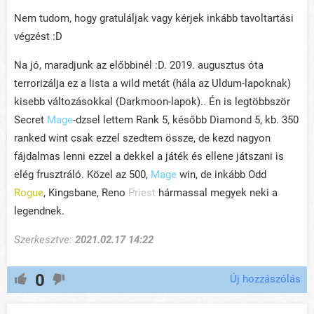
Nem tudom, hogy gratuláljak vagy kérjek inkább tavoltartási
végzést :D
Na jó, maradjunk az előbbinél :D. 2019. augusztus óta
terrorizálja ez a lista a wild metát (hála az Uldum-lapoknak)
kisebb változásokkal (Darkmoon-lapok).. Én is legtöbbször
Secret
Mage
-dzsel lettem Rank 5, később Diamond 5, kb. 350
ranked wint csak ezzel szedtem össze, de kezd nagyon
fájdalmas lenni ezzel a dekkel a játék és ellene játszani is
elég frusztráló. Közel az 500,
Mage
win, de inkább Odd
Rogue
, Kingsbane, Reno
Priest
hármassal megyek neki a
legendnek.
Szerkesztve:
2021.02.17 14:22
0
Új hozzászólás