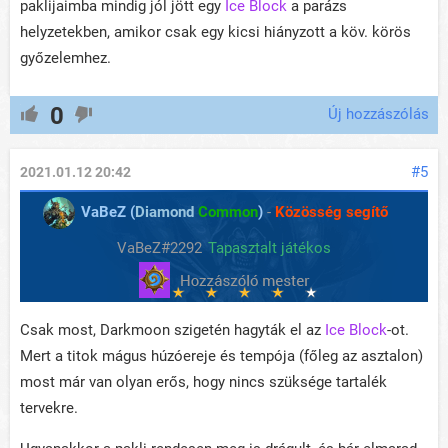
paklijaimba mindig jól jött egy
Ice Block
a parázs
helyzetekben, amikor csak egy kicsi hiányzott a köv. körös
győzelemhez.
0
Új hozzászólás
#5
2021.01.12 20:42
VaBeZ (
Diamond
Common
)
-
Közösség segítő
VaBeZ#2292
Tapasztalt játékos
Csak most, Darkmoon szigetén hagyták el az
Ice Block
-ot.
Mert a titok mágus húzóereje és tempója (főleg az asztalon)
most már van olyan erős, hogy nincs szüksége tartalék
tervekre.