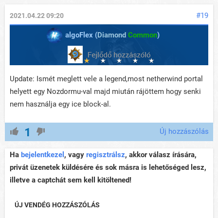
#19
2021.04.22 09:20
algoFlex (
Diamond
Common
)
Update: Ismét meglett vele a legend,most netherwind portal
helyett egy Nozdormu-val majd miután rájöttem hogy senki
nem használja egy ice block-al.
1
Új hozzászólás
Ha
bejelentkezel
, vagy
regisztrálsz
, akkor válasz írására,
privát üzenetek küldésére és sok másra is lehetőséged lesz,
illetve a captchát sem kell kitöltened!
ÚJ VENDÉG HOZZÁSZÓLÁS