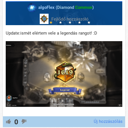
algoFlex (
Diamond
Common
)
Update:ismét elértem vele a legendás rangot! :D
0
Új hozzászólás