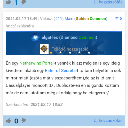
1
Új hozzászólás
#18
2021.02.17 18:49
| Válasz: (
#11
)
Main (
Golden
Common
)
hozzászólására
algoFlex (
Diamond
Common
)
Én egy
Netherwind Portal
-t vennék ki,azt még én is egy ideig
kivettem inkább egy
Eater of Secrets
-t toltam helyette a sok
mirror miatt (azóta már visszacseréltem),de az is jó amit
Casualplayer mondott :D . Duplicate-en én is gondolkoztam
már de nem jutottam még el odáig hogy beletegyem :/
Szerkesztve:
2021.02.17 18:52
0
Új hozzászólás