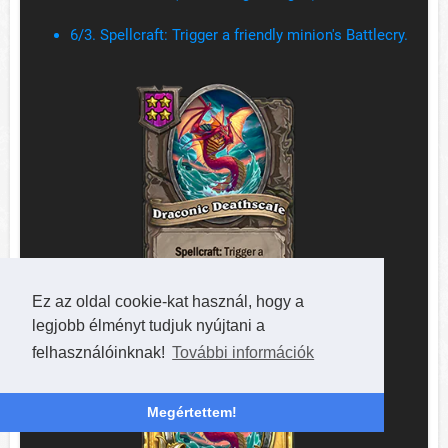
6/3. Spellcraft: Trigger a friendly minion's Battlecry.
Ez az oldal cookie-kat használ, hogy a
legjobb élményt tudjuk nyújtani a
felhasználóinknak!
További információk
Megértettem!