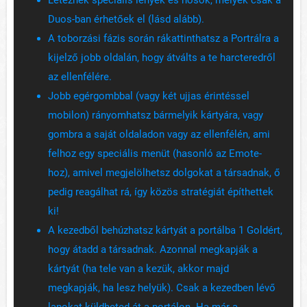
Léteznek speciális lények és hősök, melyek csak a
Duos-ban érhetőek el (lásd alább).
A toborzási fázis során rákattinthatsz a Portrálra a
kijelző jobb oldalán, hogy átválts a te harcteredről
az ellenfélére.
Jobb egérgombbal (vagy két ujjas érintéssel
mobilon) rányomhatsz bármelyik kártyára, vagy
gombra a saját oldaladon vagy az ellenfélén, ami
felhoz egy speciális menüt (hasonló az Emote-
hoz), amivel megjelölhetsz dolgokat a társadnak, ő
pedig reagálhat rá, így közös stratégiát építhettek
ki!
A kezedből behúzhatsz kártyát a portálba 1 Goldért,
hogy átadd a társadnak. Azonnal megkapják a
kártyát (ha tele van a kezük, akkor majd
megkapják, ha lesz helyük). Csak a kezedben lévő