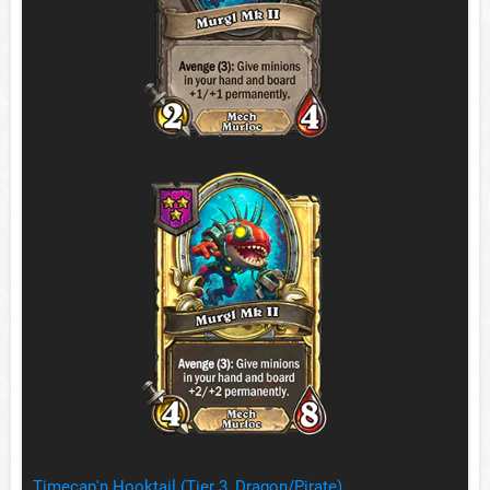
Timecap'n Hooktail (Tier 3, Dragon/Pirate)