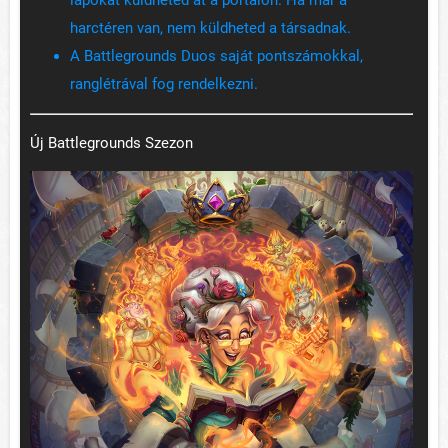
lapokat küldheted át a portálon. Ha már a
harctéren van, nem küldheted a társadnak.
A Battlegrounds Duos saját pontszámokkal,
ranglétrával fog rendelkezni.
Új Battlegrounds Szezon