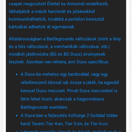
csapat megosztott Élettel és Armorral rendelkezik,
láthatjátok a másik harcterét és jelzésekkel
kommunikálhattok, továbbá a portálon keresztül
kártyákat adhattok át egymásnak.
Általánosságban a Battlegrounds változások (mint a lény
és a hős változások, a mechanikák változásai, stb.)
mindkét játékmódra (BG és BG Duos) érvényesek
lesznek. Azonban van néhány, ami Duos specifikus:
A Duos-ba mehetsz egy barátoddal, vagy egy
véletlenszerű társsal rak össze a játék, ha egyedül
keresel Duos meccset. Privát Duos meccseket is
létre lehet hozni, akárcsak a hagyományos
Battlegrounds esetében.
A Duos-ban a fejlesztés költsége 2 Golddal többe
kerül Tavern Tier 4-en, Tier 5-ön, és Tier 6-on.