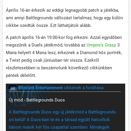
Április 16-án érkezik az eddigi legnagyobb patch a játékba,
ami annyi Battlegrounds változást tartalmaz, hogy egy külön
cikkbe szedtük össze. Ezt láthatjátok alább.
A patch április 16-án 19:00-kor fog érkezni. Azzal egyidőben
megszűnik a Duels játékmód, továbbá az
Umpire's Grasp
3
Mana helyett 4 Mana lesz, érkeznek a Diamond hős portrék,
a Twist pedig csak júniusban tér vissza. Ezekről
részletesebben is beszámolunk következő cikkünkben
péntek délelőtt.
Blizzard Entertainment
cikkének a fordítása
Új mód - Battlegrounds Duos
A Battlegrounds Duos egy új játékmód a Battlegrounds-
on belül! A Duos-ban te és a társad együtt harcoltok
három másik két fős csapattal szemben. Mindegyik