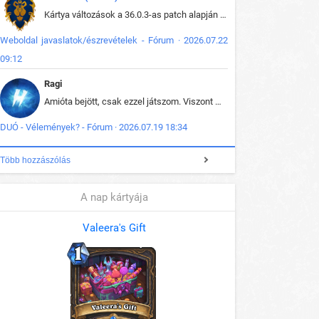
Kártya változások a 36.0.3-as patch alapján frissítve az adatbázisban (képek is cserélve).
Weboldal javaslatok/észrevételek - Fórum · 2026.07.22
09:12
Ragi
Amióta bejött, csak ezzel játszom. Viszont mint minden más - akár az alapjáték is, ez is baromira összetett lett. Néha már pár kör után is esélytelen az egész. Vagy irreállisan túltápol valaki, vagy lelép a partner, vagy csak hülye mint a segg. És amikor eljönne az én időm, na akkor jön el mindenki másé is. Engem jobban érdekelne, hogy ki milyen ratingen szokott játszani. Na ez lenne egy érdekes adat.
DUÓ - Vélemények? - Fórum · 2026.07.19 18:34
Több hozzászólás
A nap kártyája
Valeera's Gift