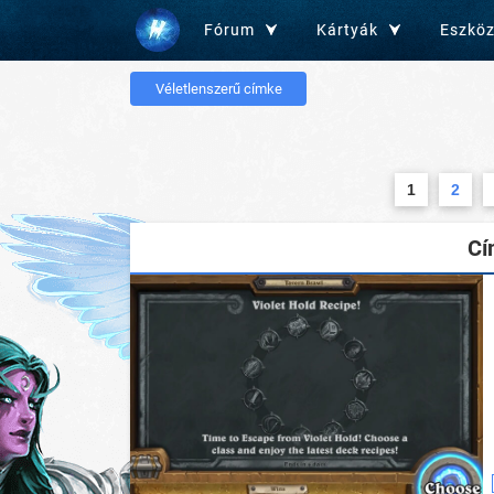
Fórum
Kártyák
Eszkö
Véletlenszerű címke
1
2
Cí