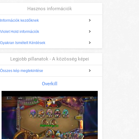
Hasznos információk
Információk kezdőknek
Violet Hold információk
Gyakran Ismételt Kérdések
Legjobb pillanatok - A közösség képei
Összes kép megtekintése
Overkill