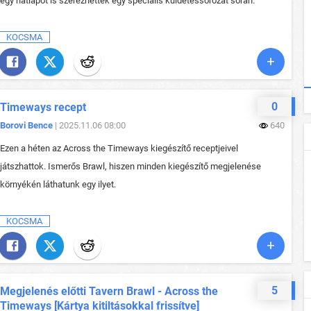
egy hátlapot is szerezhettek egy speciális küldetéssorozat során.
KOCSMA
0
Timeways recept
Borovi Bence
| 2025.11.06 08:00
640
Ezen a héten az Across the Timeways kiegészítő receptjeivel
játszhattok. Ismerős Brawl, hiszen minden kiegészítő megjelenése
környékén láthatunk egy ilyet.
KOCSMA
5
Megjelenés előtti Tavern Brawl - Across the
Timeways [Kártya kitiltásokkal frissítve]