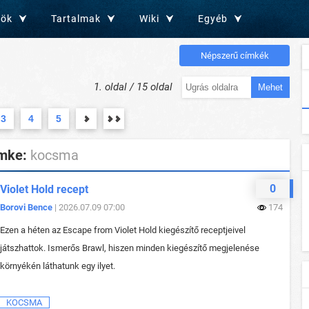
zök
Tartalmak
Wiki
Egyéb
Népszerű címkék
1. oldal / 15 oldal
Mehet
3
4
5
mke:
kocsma
0
Violet Hold recept
Borovi Bence
| 2026.07.09 07:00
174
Ezen a héten az Escape from Violet Hold kiegészítő receptjeivel
játszhattok. Ismerős Brawl, hiszen minden kiegészítő megjelenése
környékén láthatunk egy ilyet.
KOCSMA