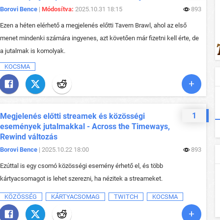
Borovi Bence
|
Módosítva:
2025.10.31 18:15
893
Ezen a héten elérhető a megjelenés előtti Tavern Brawl, ahol az első
menet mindenki számára ingyenes, azt követően már fizetni kell érte, de
a jutalmak is komolyak.
KOCSMA
1
Megjelenés előtti streamek és közösségi
események jutalmakkal - Across the Timeways,
Rewind változás
Borovi Bence
| 2025.10.22 18:00
893
Ezúttal is egy csomó közösségi esemény érhető el, és több
kártyacsomagot is lehet szerezni, ha nézitek a streameket.
KÖZÖSSÉG
KÁRTYACSOMAG
TWITCH
KOCSMA