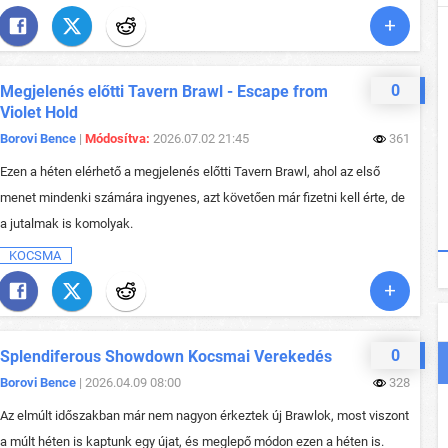
0
Megjelenés előtti Tavern Brawl - Escape from
Violet Hold
Borovi Bence
|
Módosítva:
2026.07.02 21:45
361
Ezen a héten elérhető a megjelenés előtti Tavern Brawl, ahol az első
menet mindenki számára ingyenes, azt követően már fizetni kell érte, de
a jutalmak is komolyak.
KOCSMA
0
Splendiferous Showdown Kocsmai Verekedés
Borovi Bence
| 2026.04.09 08:00
328
Az elmúlt időszakban már nem nagyon érkeztek új Brawlok, most viszont
a múlt héten is kaptunk egy újat, és meglepő módon ezen a héten is.