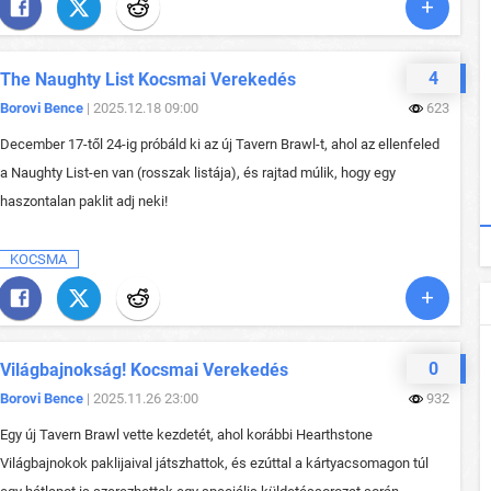
4
The Naughty List Kocsmai Verekedés
Borovi Bence
| 2025.12.18 09:00
623
December 17-től 24-ig próbáld ki az új Tavern Brawl-t, ahol az ellenfeled
a Naughty List-en van (rosszak listája), és rajtad múlik, hogy egy
haszontalan paklit adj neki!
KOCSMA
0
Világbajnokság! Kocsmai Verekedés
Borovi Bence
| 2025.11.26 23:00
932
Egy új Tavern Brawl vette kezdetét, ahol korábbi Hearthstone
Világbajnokok paklijaival játszhattok, és ezúttal a kártyacsomagon túl