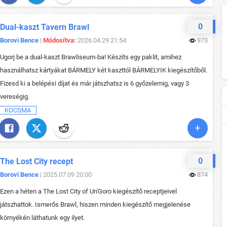
0
Dual-kaszt Tavern Brawl
Borovi Bence
|
Módosítva:
2026.04.29 21:54
973
Ugorj be a dual-kaszt Brawliseum-ba! Készíts egy paklit, amihez
használhatsz kártyákat BÁRMELY két kaszttól BÁRMELYIK kiegészítőből.
Fizesd ki a belépési díjat és már játszhatsz is 6 győzelemig, vagy 3
vereségig.
KOCSMA
0
The Lost City recept
Borovi Bence
| 2025.07.09 20:00
874
Ezen a héten a The Lost City of Un'Goro kiegészítő receptjeivel
játszhattok. Ismerős Brawl, hiszen minden kiegészítő megjelenése
környékén láthatunk egy ilyet.