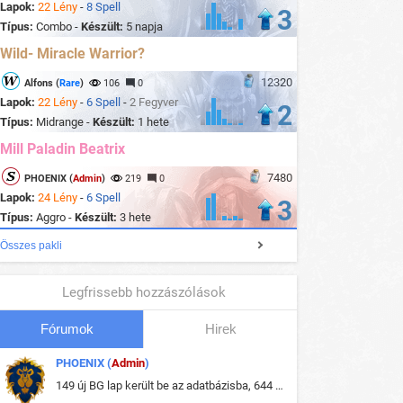
Lapok:
22 Lény
-
8 Spell
3
Típus:
Combo -
Készült:
5 napja
Wild- Miracle Warrior?
12320
Alfons (
Rare
)
106
0
Lapok:
22 Lény
-
6 Spell
-
2 Fegyver
2
Típus:
Midrange -
Készült:
1 hete
Mill Paladin Beatrix
7480
PHOENIX (
Admin
)
219
0
Lapok:
24 Lény
-
6 Spell
3
Típus:
Aggro -
Készült:
3 hete
Összes pakli
Legfrissebb hozzászólások
Fórumok
Hirek
PHOENIX (
Admin
)
149 új BG lap került be az adatbázisba, 644 db meglévő BG lap módosult, bekerültek az új képek a megváltozott lapokhoz is.