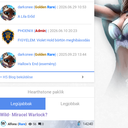
darkonee (
Golden
Rare
)
| 2026.06.29 10:53
A Lila Erőd
PHOENIX (
Admin
)
| 2026.06.10 20:23
FIGYELEM: Violet Hold börtön meghibásodás
darkonee (
Golden
Rare
)
| 2025.09.23 13:44
Hallow's End (esemény)
+ HS Blog beküldése
Hearthstone paklik
Legújabbak
Legjobbak
Wild- Miracel Warlock?
14240
Alfons (
Rare
)
56
0