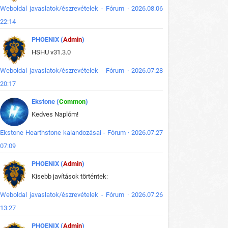
Weboldal javaslatok/észrevételek - Fórum · 2026.08.06
22:14
PHOENIX (
Admin
)
HSHU v31.3.0
Weboldal javaslatok/észrevételek - Fórum · 2026.07.28
20:17
Ekstone (
Common
)
Kedves Naplóm!
Ekstone Hearthstone kalandozásai - Fórum · 2026.07.27
07:09
PHOENIX (
Admin
)
Kisebb javítások történtek:
Weboldal javaslatok/észrevételek - Fórum · 2026.07.26
13:27
PHOENIX (
Admin
)