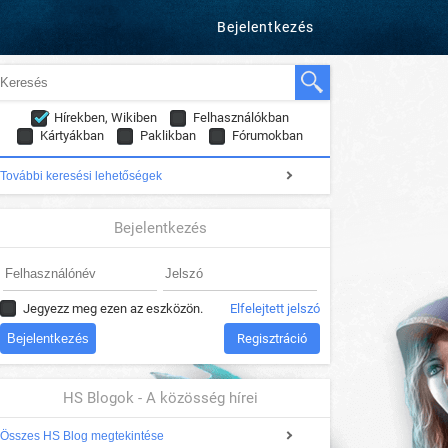
Bejelentkezés
Hírekben, Wikiben
Felhasználókban
Kártyákban
Paklikban
Fórumokban
További keresési lehetőségek
Bejelentkezés
Jegyezz meg ezen az eszközön.
Elfelejtett jelszó
Regisztráció
HS Blogok - A közösség hírei
Összes HS Blog megtekintése