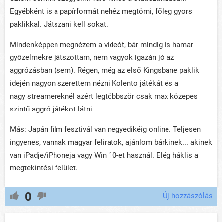
Egyébként is a papírformát nehéz megtörni, főleg gyors
paklikkal. Játszani kell sokat.
Mindenképpen megnézem a videót, bár mindig is hamar
győzelmekre játszottam, nem vagyok igazán jó az
aggrózásban (sem). Régen, még az első Kingsbane paklik
idején nagyon szerettem nézni Kolento játékát és a
nagy streamereknél azért legtöbbször csak max közepes
szintű aggró játékot látni.
Más: Japán film fesztivál van negyedikéig online. Teljesen
ingyenes, vannak magyar feliratok, ajánlom bárkinek... akinek
van iPadje/iPhoneja vagy Win 10-et használ. Elég háklis a
megtekintési felület.
0
Új hozzászólás