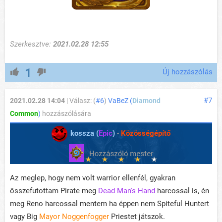
Szerkesztve:
2021.02.28 12:55
1
Új hozzászólás
#7
2021.02.28 14:04
| Válasz: (
#6
)
VaBeZ (
Diamond
Common
)
hozzászólására
kossza (
Epic
)
-
Közösségépítő
Az meglep, hogy nem volt warrior ellenfél, gyakran
összefutottam Pirate meg
Dead Man's Hand
harcossal is, én
meg Reno harcossal mentem ha éppen nem Spiteful Huntert
vagy Big
Mayor Noggenfogger
Priestet játszok.