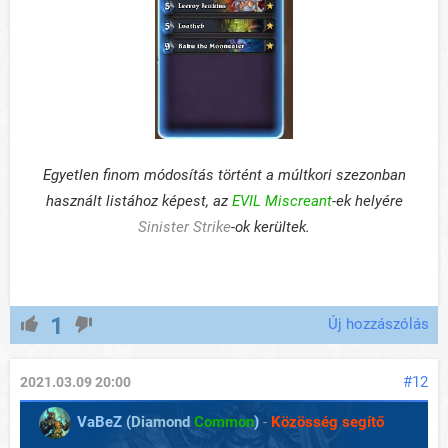
Egyetlen finom módosítás történt a múltkori szezonban
használt listához képest, az
EVIL Miscreant
-ek helyére
Sinister Strike
-ok kerültek.
1
Új hozzászólás
#12
2021.03.09 20:00
VaBeZ (
Diamond
Common
)
-
Közösség segítő