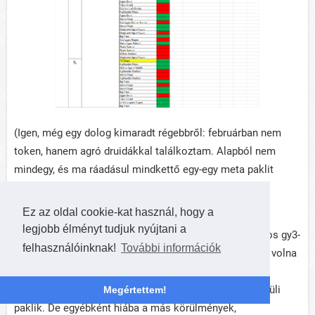
(Igen, még egy dolog kimaradt régebbről: februárban nem
token, hanem agró druidákkal találkoztam. Alapból nem
mindegy, és ma ráadásul mindkettő egy-egy meta paklit
takar. Az egyik lényekkel, a másik varázslatokkal épít
térfelet.)
Ez az oldal cookie-kat használ, hogy a
legjobb élményt tudjuk nyújtani a
Első nap szépen feljutottam gyémántba, de aztán sajnos gy3-
felhasználóinknak!
További információk
nál, majd gy1-nél is megrekedtem egy kicsit. Rá kellett volna
hagynom az első vereség hullámoknál. Na ilyenkor
természetesen elenyésző számban akadnak metán kívüli
Megértettem!
paklik. De egyébként hiába a más körülmények,