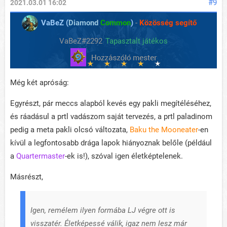
#9
2021.03.01 16:02
VaBeZ (
Diamond
Common
)
-
Közösség segítő
VaBeZ#2292
Tapasztalt játékos
Még két apróság:
Egyrészt, pár meccs alapból kevés egy pakli megítéléséhez,
és ráadásul a prtl vadászom saját tervezés, a prtl paladinom
pedig a meta pakli olcsó változata,
Baku the Mooneater
-en
kívül a legfontosabb drága lapok hiányoznak belőle (például
a
Quartermaster
-ek is!), szóval igen életképtelenek.
Másrészt,
Igen, remélem ilyen formába LJ végre ott is
visszatér. Életképessé válik, igaz nem lesz már