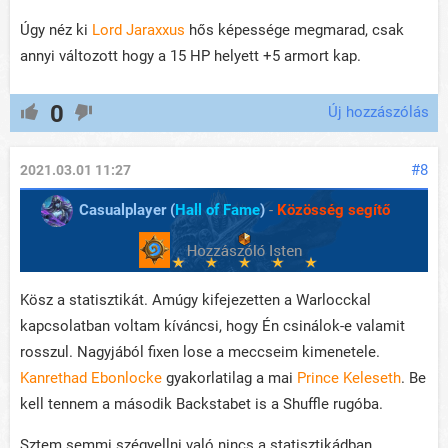
Úgy néz ki
Lord Jaraxxus
hős képessége megmarad, csak
annyi változott hogy a 15 HP helyett +5 armort kap.
0
Új hozzászólás
#8
2021.03.01 11:27
Casualplayer (
Hall of Fame
)
-
Közösség segítő
Kösz a statisztikát. Amúgy kifejezetten a Warlocckal
kapcsolatban voltam kíváncsi, hogy Én csinálok-e valamit
rosszul. Nagyjából fixen lose a meccseim kimenetele.
Kanrethad Ebonlocke
gyakorlatilag a mai
Prince Keleseth
. Be
kell tennem a második Backstabet is a Shuffle rugóba.
Sztem semmi szégyellni való nincs a statisztikádban.