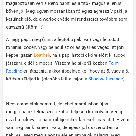
magabiztosan veri a Reno papit, és a titok mágus ellen is
bőven jó. Meg, ugyan mostanában főleg az agresszív paklijai
kerülnek elő, de a warlock védelmi rendszerét továbbra sem
egyszerű áttörni. :)
A nagy papit meg (mint a legtöbb paklival) vagy le tudod
rohanni időben, vagy beindul az óriás gyár és véged. Itt jön
képbe igazán
Loatheb
, ha a papi hatodik köre előtt ki tudod
játszani, eldől a meccs. Viszont ha sikerül közben
Palm
Reading
-et játszania, akkor tippelned kell hogy az 5. vagy a 6.
körben küldjed ki (olcsóbb lett-e vajon a
Shadow Essence
).
Nem garantálok semmit, de lehet márciusban újból
megpróbálok felmászni, ezúttal teljesen komolyan. Végig
ezzel a paklival, a napi küldijeimhez keresek más utat. Érzem
van még pár kiismerni való, de egész jól összenőttem a
paklival. Meg még a hónap elején próbálok haladni. Meg