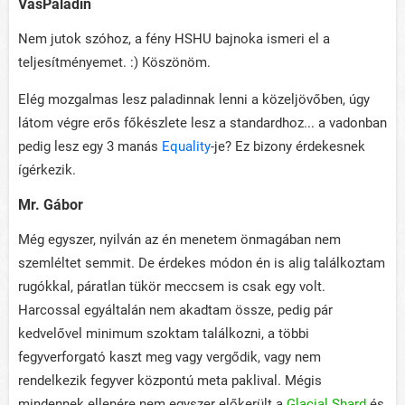
VasPaladin
Nem jutok szóhoz, a fény HSHU bajnoka ismeri el a
teljesítményemet. :) Köszönöm.
Elég mozgalmas lesz paladinnak lenni a közeljövőben, úgy
látom végre erős főkészlete lesz a standardhoz... a vadonban
pedig lesz egy 3 manás
Equality
-je? Ez bizony érdekesnek
ígérkezik.
Mr. Gábor
Még egyszer, nyilván az én menetem önmagában nem
szemléltet semmit. De érdekes módon én is alig találkoztam
rugókkal, páratlan tükör meccsem is csak egy volt.
Harcossal egyáltalán nem akadtam össze, pedig pár
kedvelővel minimum szoktam találkozni, a többi
fegyverforgató kaszt meg vagy vergődik, vagy nem
rendelkezik fegyver központú meta paklival. Mégis
mindennek ellenére nem egyszer előkerült a
Glacial Shard
és