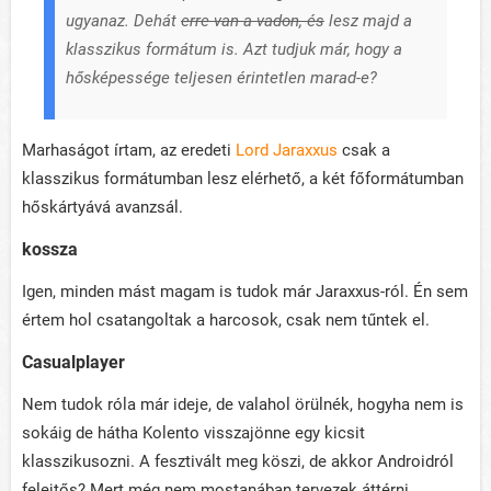
ugyanaz. Dehát
erre van a vadon, és
lesz majd a
klasszikus formátum is. Azt tudjuk már, hogy a
hősképessége teljesen érintetlen marad-e?
Marhaságot írtam, az eredeti
Lord Jaraxxus
csak a
klasszikus formátumban lesz elérhető, a két főformátumban
hőskártyává avanzsál.
kossza
Igen, minden mást magam is tudok már Jaraxxus-ról. Én sem
értem hol csatangoltak a harcosok, csak nem tűntek el.
Casualplayer
Nem tudok róla már ideje, de valahol örülnék, hogyha nem is
sokáig de hátha Kolento visszajönne egy kicsit
klasszikusozni. A fesztivált meg köszi, de akkor Androidról
felejtős? Mert még nem mostanában tervezek áttérni