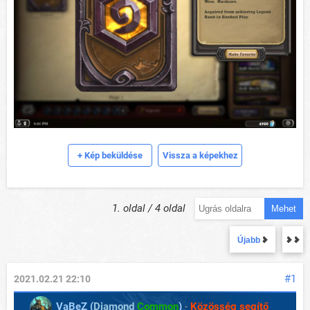
+ Kép beküldése
Vissza a képekhez
1. oldal / 4 oldal
Mehet
Újabb
#1
2021.02.21 22:10
VaBeZ (
Diamond
Common
)
-
Közösség segítő