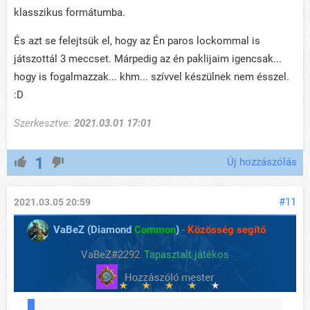
klasszikus formátumba.
És azt se felejtsük el, hogy az Én paros lockommal is
játszottál 3 meccset. Márpedig az én paklijaim igencsak...
hogy is fogalmazzak... khm... szívvel készülnek nem ésszel.
:D
Szerkesztve:
2021.03.01 17:01
1
Új hozzászólás
#11
2021.03.05 20:59
VaBeZ (
Diamond
Common
)
-
Közösség segítő
VaBeZ#2292
Tapasztalt játékos