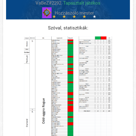
VaBeZ#2292
Tapasztalt játékos
Szóval, statisztikák: