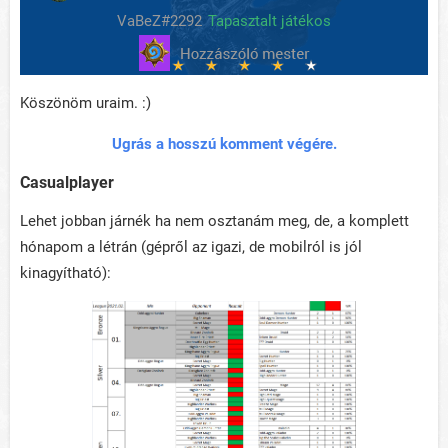
VaBeZ#2292
Tapasztalt játékos
Köszönöm uraim. :)
Ugrás a hosszú komment végére
.
Casualplayer
Lehet jobban járnék ha nem osztanám meg, de, a komplett
hónapom a létrán (gépről az igazi, de mobilról is jól
kinagyítható):