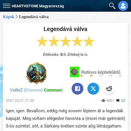
HEARTHSTONE
Magyarország
Képek
Legendává válva
Legendává válva
Értékelés:
5
/5.
Értékelj te is.
VaBeZ
(
Diamond
Common
)
2021.02.21 21:30
4861
62
Igen, igen. Bevallom, eddig még sosem léptem át a legendák
kapuját. Meg voltam elégedve havonta a (most már gyémánt)
5-ös szinttel, sőt, a Sárkány évében szinte alig létrázgattam.