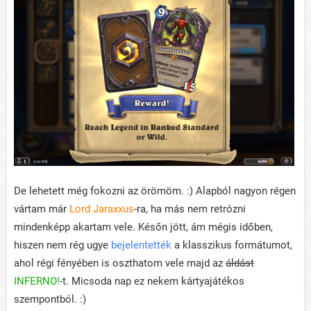
De lehetett még fokozni az örömöm. :) Alapból nagyon régen
vártam már
Lord Jaraxxus
-ra, ha más nem retrózni
mindenképp akartam vele. Későn jött, ám mégis időben,
hiszen nem rég ugye
bejelentették
a klasszikus formátumot,
ahol régi fényében is oszthatom vele majd az
áldást
INFERNO!
-t. Micsoda nap ez nekem kártyajátékos
szempontból. :)