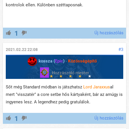
kontrolok ellen. Különben széttaposnak.
1
Új hozzászólás
#3
2021.02.22 22:08
kossza (
Epic
)
-
Közösségépítő
Sőt még Standard módban is játszhatsz
Lord Jaraxxus
al
mert "visszatér" a core setbe hős kártyaként, bár az amúgy is
ingyenes lesz. A legendhez pedig gratulálok.
1
Új hozzászólás