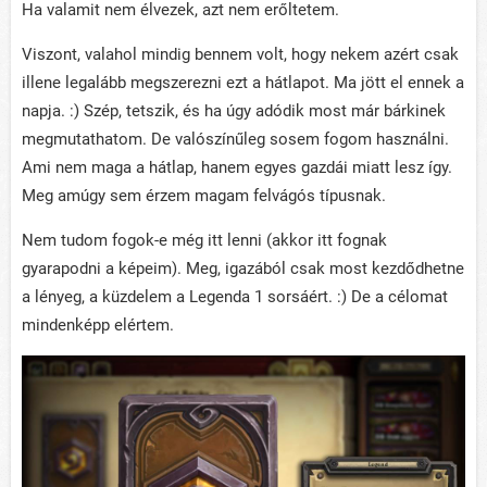
Ha valamit nem élvezek, azt nem erőltetem.
Viszont, valahol mindig bennem volt, hogy nekem azért csak
illene legalább megszerezni ezt a hátlapot. Ma jött el ennek a
napja. :) Szép, tetszik, és ha úgy adódik most már bárkinek
megmutathatom. De valószínűleg sosem fogom használni.
Ami nem maga a hátlap, hanem egyes gazdái miatt lesz így.
Meg amúgy sem érzem magam felvágós típusnak.
Nem tudom fogok-e még itt lenni (akkor itt fognak
gyarapodni a képeim). Meg, igazából csak most kezdődhetne
a lényeg, a küzdelem a Legenda 1 sorsáért. :) De a célomat
mindenképp elértem.