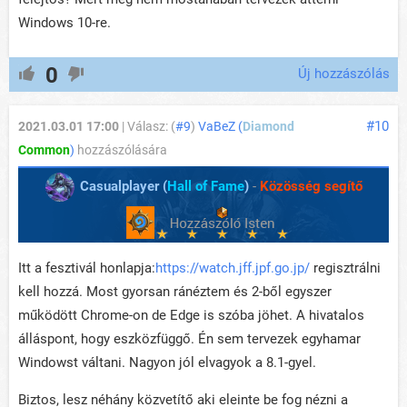
Windows 10-re.
0
Új hozzászólás
#10
2021.03.01 17:00
| Válasz: (
#9
)
VaBeZ (
Diamond
Common
)
hozzászólására
Casualplayer (
Hall of Fame
)
-
Közösség segítő
Itt a fesztivál honlapja:
https://watch.jff.jpf.go.jp/
regisztrálni
kell hozzá. Most gyorsan ránéztem és 2-ből egyszer
működött Chrome-on de Edge is szóba jöhet. A hivatalos
álláspont, hogy eszközfüggő. Én sem tervezek egyhamar
Windowst váltani. Nagyon jól elvagyok a 8.1-gyel.
Biztos, lesz néhány közvetítő aki eleinte be fog nézni a