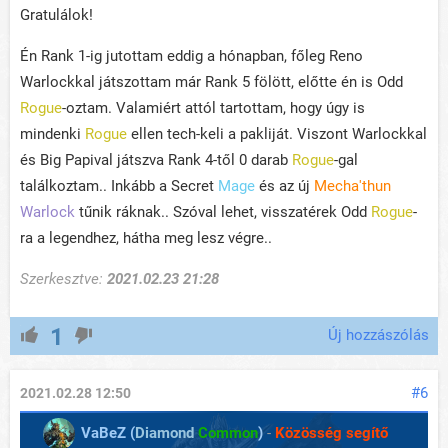
Gratulálok!
Én Rank 1-ig jutottam eddig a hónapban, főleg Reno
Warlockkal játszottam már Rank 5 fölött, előtte én is Odd
Rogue
-oztam. Valamiért attól tartottam, hogy úgy is
mindenki
Rogue
ellen tech-keli a pakliját. Viszont Warlockkal
és Big Papival játszva Rank 4-től 0 darab
Rogue
-gal
találkoztam.. Inkább a Secret
Mage
és az új
Mecha'thun
Warlock
tűnik ráknak.. Szóval lehet, visszatérek Odd
Rogue
-
ra a legendhez, hátha meg lesz végre..
Szerkesztve:
2021.02.23 21:28
1
Új hozzászólás
#6
2021.02.28 12:50
VaBeZ (
Diamond
Common
)
-
Közösség segítő