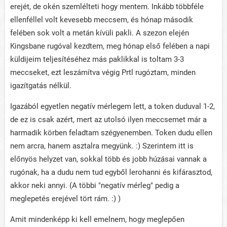
erejét, de okén szemlélteti hogy mentem. Inkább többféle
ellenféllel volt kevesebb meccsem, és hónap második
felében sok volt a metán kívüli pakli. A szezon elején
Kingsbane rugóval kezdtem, meg hónap első felében a napi
küldijeim teljesítéséhez más paklikkal is toltam 3-3
meccseket, ezt leszámítva végig Prtl rugóztam, minden
igazítgatás nélkül.
Igazából egyetlen negatív mérlegem lett, a token duduval 1-2,
de ez is csak azért, mert az utolsó ilyen meccsemet már a
harmadik körben feladtam szégyenemben. Token dudu ellen
nem arcra, hanem asztalra megyünk. :) Szerintem itt is
előnyös helyzet van, sokkal több és jobb húzásai vannak a
rugónak, ha a dudu nem tud egyből lerohanni és kifárasztod,
akkor neki annyi. (A többi "negatív mérleg" pedig a
meglepetés erejével tört rám. :) )
Amit mindenképp ki kell emelnem, hogy meglepően