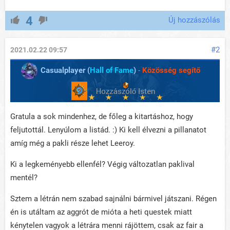
4
Új hozzászólás
#2
2021.02.22 09:57
Casualplayer (
Hall of Fame
)
-
Közösség segítő
Gratula a sok mindenhez, de főleg a kitartáshoz, hogy
feljutottál. Lenyúlom a listád. :) Ki kell élvezni a pillanatot
amíg még a pakli része lehet Leeroy.
Ki a legkeményebb ellenfél? Végig változatlan paklival
mentél?
Sztem a létrán nem szabad sajnálni bármivel játszani. Régen
én is utáltam az aggrót de mióta a heti questek miatt
kénytelen vagyok a létrára menni rájöttem, csak az fair a