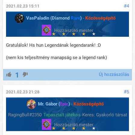
#4
2021.02.23 15:11
VasPaladin (
Diamond
Rare
)
-
Közösségépítő
Gratulálok! Hs hun Legendának legendarank! :D
(nem kis teljesítmény manapság se a legend rank)
1
Új hozzászólás
#5
2021.02.23 21:28
Mr. Gábor (
Epic
)
-
Közösségépítő
RagingBull#2350
Tapasztalt játékos
Keres: Gyakorló társat