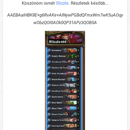
Köszönöm ismét
Slizzle
. Részletek később...
AAEBAaIHBK8E+g6RvAKe+AINywPGBdQFmxWm7wK5uAOqy
wObzQOI0AOk0QP31APz3QOB5A