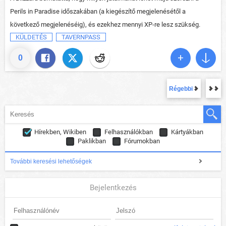
Perils in Paradise időszakában (a kiegészítő megjelenésétől a
következő megjelenéséig), és ezekhez mennyi XP-re lesz szükség.
KÜLDETÉS
TAVERNPASS
0
Régebbi
Hírekben, Wikiben
Felhasználókban
Kártyákban
Paklikban
Fórumokban
További keresési lehetőségek
Bejelentkezés