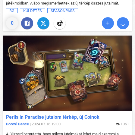
játékmódban. Alább megismerhetitek az új térkép összes jutalmát.
BG
KÜLDETÉS
SEASONPASS
0
Perils in Paradise jutalom térkép, új Coinok
Borovi Bence
| 2024.07.16 19:00
1061
A Blizzard bemutatta, hogy milyen jutalmakat lehet majd szerezni a