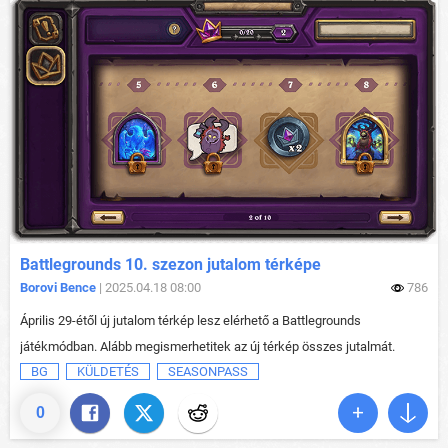
Battlegrounds 10. szezon jutalom térképe
Borovi Bence
| 2025.04.18 08:00
786
Április 29-étől új jutalom térkép lesz elérhető a Battlegrounds
játékmódban. Alább megismerhetitek az új térkép összes jutalmát.
BG
KÜLDETÉS
SEASONPASS
0