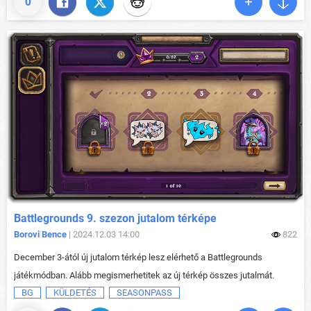
0
Battlegrounds 9. szezon jutalom térképe
Borovi Bence
| 2024.12.03 14:00
822
December 3-ától új jutalom térkép lesz elérhető a Battlegrounds
játékmódban. Alább megismerhetitek az új térkép összes jutalmát.
BG
KÜLDETÉS
SEASONPASS