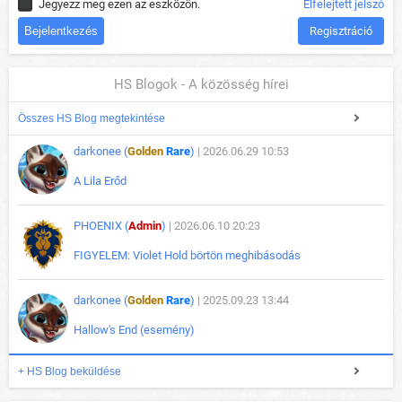
Jegyezz meg ezen az eszközön.
Elfelejtett jelszó
Regisztráció
HS Blogok - A közösség hírei
Összes HS Blog megtekintése
darkonee (
Golden
Rare
)
| 2026.06.29 10:53
A Lila Erőd
PHOENIX (
Admin
)
| 2026.06.10 20:23
FIGYELEM: Violet Hold börtön meghibásodás
darkonee (
Golden
Rare
)
| 2025.09.23 13:44
Hallow's End (esemény)
+ HS Blog beküldése