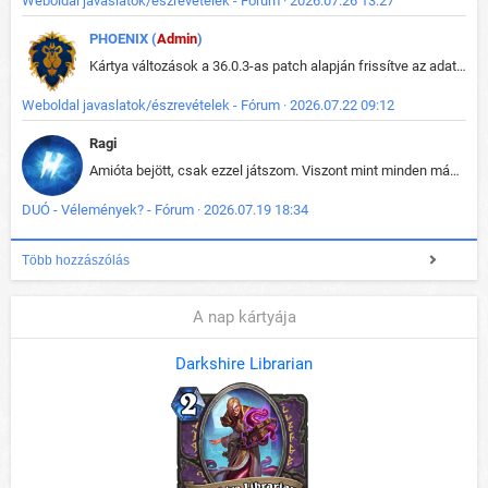
Weboldal javaslatok/észrevételek - Fórum · 2026.07.26 13:27
PHOENIX (
Admin
)
Kártya változások a 36.0.3-as patch alapján frissítve az adatbázisban (képek is cserélve).
Weboldal javaslatok/észrevételek - Fórum · 2026.07.22 09:12
Ragi
Amióta bejött, csak ezzel játszom. Viszont mint minden más - akár az alapjáték is, ez is baromira összetett lett. Néha már pár kör után is esélytelen az egész. Vagy irreállisan túltápol valaki, vagy lelép a partner, vagy csak hülye mint a segg. És amikor eljönne az én időm, na akkor jön el mindenki másé is. Engem jobban érdekelne, hogy ki milyen ratingen szokott játszani. Na ez lenne egy érdekes adat.
DUÓ - Vélemények? - Fórum · 2026.07.19 18:34
Több hozzászólás
A nap kártyája
Darkshire Librarian