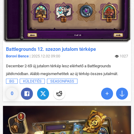
Battlegrounds 12. szezon jutalom térképe
Borovi Bence
| 2025.12.02 09:00
1027
December 2-től új jutalom térkép lesz elérhető a Battlegrounds
játékmódban. Alább megismerhetitek az új térkép összes jutalmát.
BG
KÜLDETÉS
SEASONPASS
0