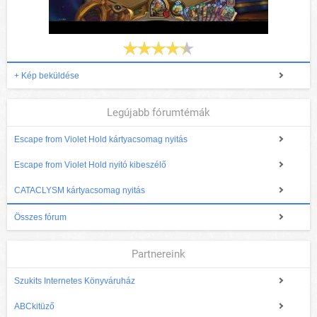
+ Kép beküldése
Legújabb fórumtémák
Escape from Violet Hold kártyacsomag nyitás
Escape from Violet Hold nyitó kibeszélő
CATACLYSM kártyacsomag nyitás
Összes fórum
Partnereink
Szukits Internetes Könyváruház
ABCkitüző