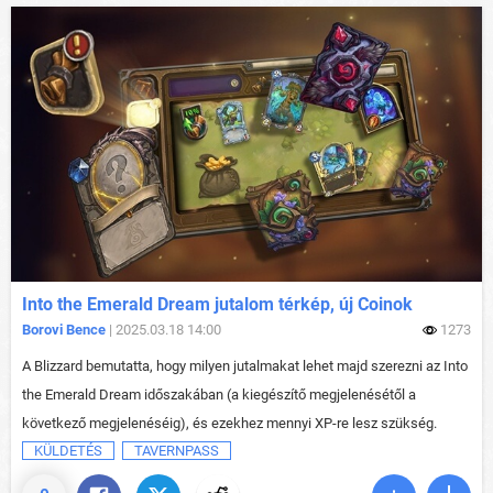
Into the Emerald Dream jutalom térkép, új Coinok
Borovi Bence
| 2025.03.18 14:00
1273
A Blizzard bemutatta, hogy milyen jutalmakat lehet majd szerezni az Into
the Emerald Dream időszakában (a kiegészítő megjelenésétől a
következő megjelenéséig), és ezekhez mennyi XP-re lesz szükség.
KÜLDETÉS
TAVERNPASS