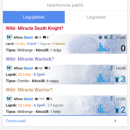
Hearthstone paklik
Legújabbak
Legjobbak
Wild- Miracle Death Knight?
11840
Alfons (
Rare
)
9
0
Lapok:
19 Lény
-
8 Spell
-
1 Fegyver
-
2 Helyszín
0
Típus:
Midrange -
Készült:
1 órája
Wild- Miracle Warlock?
14240
Alfons (
Rare
)
62
0
Lapok:
22 Lény
-
8 Spell
3
Típus:
Combo -
Készült:
6 napja
Wild- Miracle Warrior?
12320
Alfons (
Rare
)
111
0
Lapok:
22 Lény
-
6 Spell
-
2 Fegyver
2
Típus:
Midrange -
Készült:
1 hete
Összes pakli