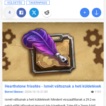
KÜLDETÉS
TAVERNPASS
4
Hearthstone frissítés - Ismét változnak a heti küldetések
Borovi Bence
| 2024.10.16 21:00
1101
Ismét változnak a heti küldetések! Mindent visszaállítanak a 29.2-es
patch előtti időszakra! Hosszú írás következik Tyler-től a Team 5-ból.