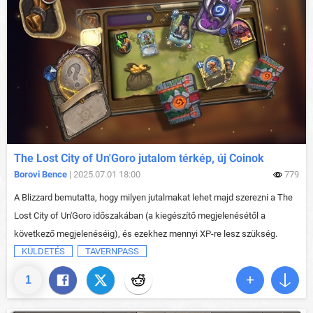
The Lost City of Un'Goro jutalom térkép, új Coinok
Borovi Bence
| 2025.07.01 18:00
779
A Blizzard bemutatta, hogy milyen jutalmakat lehet majd szerezni a The
Lost City of Un'Goro időszakában (a kiegészítő megjelenésétől a
következő megjelenéséig), és ezekhez mennyi XP-re lesz szükség.
KÜLDETÉS
TAVERNPASS
1