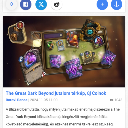
0
The Great Dark Beyond jutalom térkép, új Coinok
Borovi Bence
| 2024.11.05 11:00
1043
A Blizzard bemutatta, hogy milyen jutalmakat lehet majd szerezni a The
Great Dark Beyond időszakában (a kiegészítő megjelenésétől a
következő megjelenéséig), és ezekhez mennyi XP-re lesz szükség.