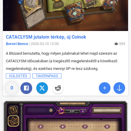
CATACLYSM jutalom térkép, új Coinok
Borovi Bence
| 2026.03.10 12:00
595
A Blizzard bemutatta, hogy milyen jutalmakat lehet majd szerezni az
CATACLYSM időszakában (a kiegészítő megjelenésétől a következő
megjelenéséig), és ezekhez mennyi XP-re lesz szükség.
KÜLDETÉS
TAVERNPASS
0