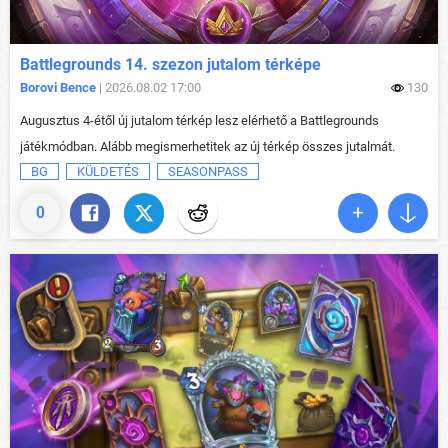
Battlegrounds 14. szezon jutalom térképe
Borovi Bence
| 2026.08.02 17:00
130
Augusztus 4-étől új jutalom térkép lesz elérhető a Battlegrounds
játékmódban. Alább megismerhetitek az új térkép összes jutalmát.
BG
KÜLDETÉS
SEASONPASS
0