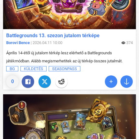
Battlegrounds 13. szezon jutalom térképe
Borovi Bence
| 2026.04.11 10:00
374
Április 14-étől új jutalom térkép lesz elérhető a Battlegrounds
játékmódban. Alább megismerhetitek az új térkép összes jutalmát.
BG
KÜLDETÉS
SEASONPASS
0