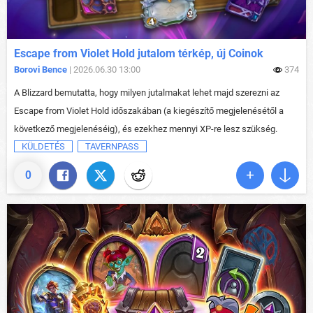
Escape from Violet Hold jutalom térkép, új Coinok
Borovi Bence
| 2026.06.30 13:00
374
A Blizzard bemutatta, hogy milyen jutalmakat lehet majd szerezni az
Escape from Violet Hold időszakában (a kiegészítő megjelenésétől a
következő megjelenéséig), és ezekhez mennyi XP-re lesz szükség.
KÜLDETÉS
TAVERNPASS
0