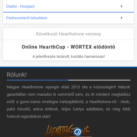
Diablo - Hungary
Partnereinkről bővebben
Következő Hearthstone verseny
Online HearthCup - WORTEX elődöntő
A jelentkezés lezárult, kezdés hamarosan!
Rólunk!
Magyar Hearthstone​ rajongói oldal 2013 óta a közösségért! Nálunk
garantáltan nem maradsz le semmiről sem, és itt mindent megtalálsz
erről a gyors-iramú stratégiai kártyajátékról, a Hearthstone-ról - hírek,
pakli készítő, aréna értékek, teljes kártya adatbázis, és még több
funkció regisztráció után!