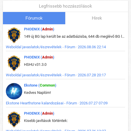
Legfrissebb hozzászólások
Fórumok
Hirek
PHOENIX (
Admin
)
149 új BG lap került be az adatbázisba, 644 db meglévő BG lap módosult, bekerültek az új képek a megváltozott lapokhoz is.
Weboldal javaslatok/észrevételek - Fórum · 2026.08.06 22:14
PHOENIX (
Admin
)
HSHU v31.3.0
Weboldal javaslatok/észrevételek - Fórum · 2026.07.28 20:17
Ekstone (
Common
)
Kedves Naplóm!
Ekstone Hearthstone kalandozásai - Fórum · 2026.07.27 07:09
PHOENIX (
Admin
)
Kisebb javítások történtek: