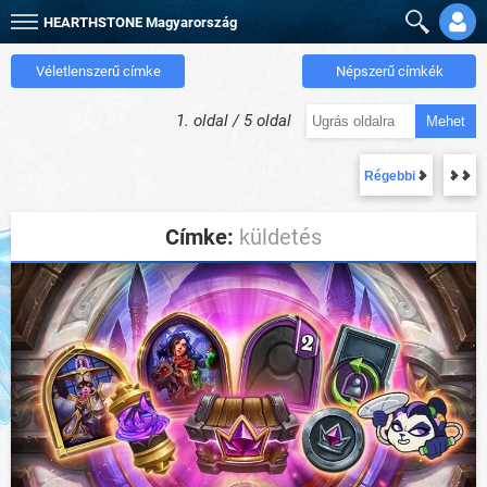
HEARTHSTONE
Magyarország
Véletlenszerű címke
Népszerű címkék
1. oldal / 5 oldal
Mehet
Régebbi
Címke:
küldetés