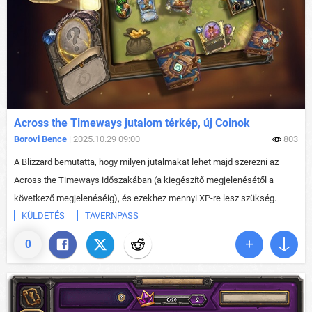
Across the Timeways jutalom térkép, új Coinok
Borovi Bence
| 2025.10.29 09:00
803
A Blizzard bemutatta, hogy milyen jutalmakat lehet majd szerezni az
Across the Timeways időszakában (a kiegészítő megjelenésétől a
következő megjelenéséig), és ezekhez mennyi XP-re lesz szükség.
KÜLDETÉS
TAVERNPASS
0