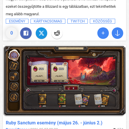
ezeket összegyűjtötte a Blizzard is egy táblázatban, ezt tekinthetitek
meg alább magyarul.
ESEMÉNY
KÁRTYACSOMAG
TWITCH
KÖZÖSSÉG
0
Ruby Sanctum esemény (május 26. - június 2.)