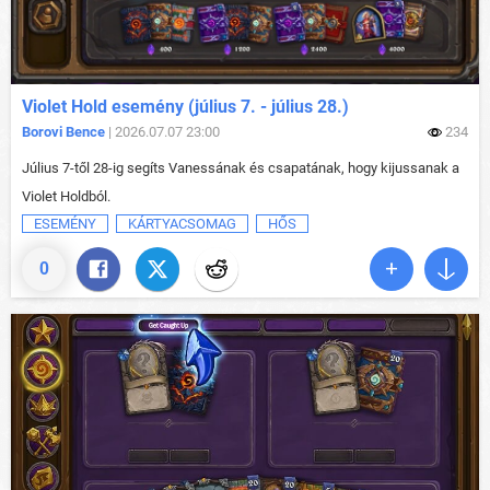
Violet Hold esemény (július 7. - július 28.)
Borovi Bence
| 2026.07.07 23:00
234
Július 7-től 28-ig segíts Vanessának és csapatának, hogy kijussanak a
Violet Holdból.
ESEMÉNY
KÁRTYACSOMAG
HŐS
0