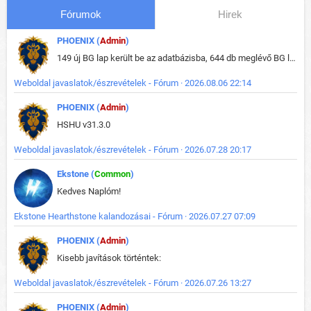
Fórumok
Hirek
PHOENIX (
Admin
)
149 új BG lap került be az adatbázisba, 644 db meglévő BG lap módosult, bekerültek az új képek a megváltozott lapokhoz is.
Weboldal javaslatok/észrevételek - Fórum · 2026.08.06 22:14
PHOENIX (
Admin
)
HSHU v31.3.0
Weboldal javaslatok/észrevételek - Fórum · 2026.07.28 20:17
Ekstone (
Common
)
Kedves Naplóm!
Ekstone Hearthstone kalandozásai - Fórum · 2026.07.27 07:09
PHOENIX (
Admin
)
Kisebb javítások történtek:
Weboldal javaslatok/észrevételek - Fórum · 2026.07.26 13:27
PHOENIX (
Admin
)