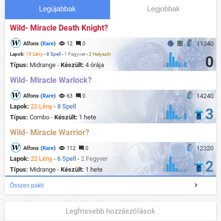
Legújabbak
Legjobbak
Wild- Miracle Death Knight?
11840
Alfons (
Rare
)
12
0
Lapok:
19 Lény
-
8 Spell
-
1 Fegyver
-
2 Helyszín
0
Típus:
Midrange -
Készült:
4 órája
Wild- Miracle Warlock?
14240
Alfons (
Rare
)
63
0
Lapok:
22 Lény
-
8 Spell
3
Típus:
Combo -
Készült:
1 hete
Wild- Miracle Warrior?
12320
Alfons (
Rare
)
112
0
Lapok:
22 Lény
-
6 Spell
-
2 Fegyver
2
Típus:
Midrange -
Készült:
1 hete
Összes pakli
Legfrissebb hozzászólások