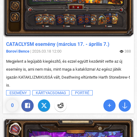
CATACLYSM esemény (március 17. - április 7.)
Borovi Bence
| 2026.03.18 12:00
388
Megjelent a legújabb kiegészítő, és ezzel együtt kezdetét vette az új
esemény is, ami nem más, mint maga a kataklizma! Az egész játék
igazán KATAKLIZMIKUSSÁ vált, Deathwing eltüntette Harth Stonebrew-t
is.
ESEMÉNY
KÁRTYACSOMAG
PORTRÉ
0