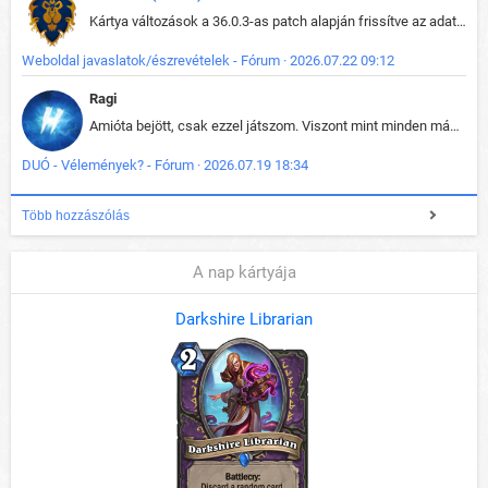
Kártya változások a 36.0.3-as patch alapján frissítve az adatbázisban (képek is cserélve).
Weboldal javaslatok/észrevételek - Fórum · 2026.07.22 09:12
Ragi
Amióta bejött, csak ezzel játszom. Viszont mint minden más - akár az alapjáték is, ez is baromira összetett lett. Néha már pár kör után is esélytelen az egész. Vagy irreállisan túltápol valaki, vagy lelép a partner, vagy csak hülye mint a segg. És amikor eljönne az én időm, na akkor jön el mindenki másé is. Engem jobban érdekelne, hogy ki milyen ratingen szokott játszani. Na ez lenne egy érdekes adat.
DUÓ - Vélemények? - Fórum · 2026.07.19 18:34
Több hozzászólás
A nap kártyája
Darkshire Librarian