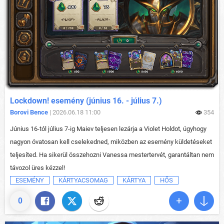
Lockdown! esemény (június 16. - július 7.)
Borovi Bence
| 2026.06.18 11:00
354
Június 16-tól július 7-ig Maiev teljesen lezárja a Violet Holdot, úgyhogy
nagyon óvatosan kell cselekedned, miközben az esemény küldetéseket
teljesíted. Ha sikerül összehozni Vanessa mestertervét, garantáltan nem
távozol üres kézzel!
ESEMÉNY
KÁRTYACSOMAG
KÁRTYA
HŐS
0