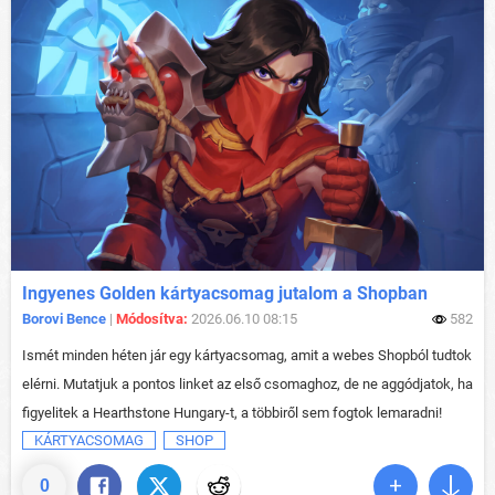
Ingyenes Golden kártyacsomag jutalom a Shopban
Borovi Bence
|
Módosítva:
2026.06.10 08:15
582
Ismét minden héten jár egy kártyacsomag, amit a webes Shopból tudtok
elérni. Mutatjuk a pontos linket az első csomaghoz, de ne aggódjatok, ha
figyelitek a Hearthstone Hungary-t, a többiről sem fogtok lemaradni!
KÁRTYACSOMAG
SHOP
0