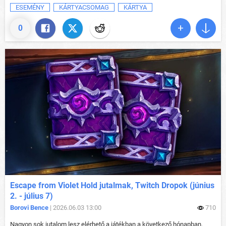
ESEMÉNY
KÁRTYACSOMAG
KÁRTYA
0
Escape from Violet Hold jutalmak, Twitch Dropok (június
2. - július 7)
Borovi Bence
| 2026.06.03 13:00
710
Nagyon sok jutalom lesz elérhető a játékban a következő hónapban,