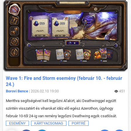
Wave 1: Fire and Storm esemény (február 10. - február
24.)
Borovi Bence
| 2026.02.10 19:00
451
Merithra segítségével kell legyőzni Al'akirt, aki Deathwinggel együtt
szintén visszatért és viharokat idéz elő egész Azerothon, úgyhogy
február 10-től 24-ig van remény legyőzni Deathwing egyik csatlósát.
ESEMÉNY
KÁRTYACSOMAG
PORTRÉ