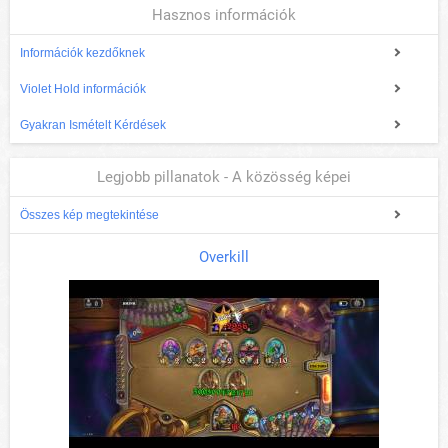
Hasznos információk
Információk kezdőknek
Violet Hold információk
Gyakran Ismételt Kérdések
Legjobb pillanatok - A közösség képei
Összes kép megtekintése
Overkill