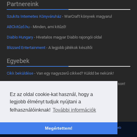
Partnereink
Szukits Internetes Könyváruház
- WarCraft könyvek magyarul
ABCkitűző.hu
- Minden, ami kitűző!
Diablo Hungary
- Hivatalos magyar Diablo rajongói oldal
Blizzard Entertainment
- A legjobb játékok készítői
Egyebek
Cikk beküldése
- Van egy nagyszerű cikked? Küldd be nekünk!
Támogass minket
- Tetszik az oldal? Segíts, hogy fennmaradhasson!
Kapcsolat, médiaajánlat
- Lépj velünk kapcsolatba!
Ez az oldal cookie-kat használ, hogy a
legjobb élményt tudjuk nyújtani a
Használd a tooltipünket
- A saját oldaladon is!
felhasználóinknak!
További információk
Adatvédelmi szabályzat
- A felhasználókért!
© 2013 - 2026 Hearthstone Hungary v31.3.0. - Borovi Bence | Powered by
JsWeb
Megértettem!