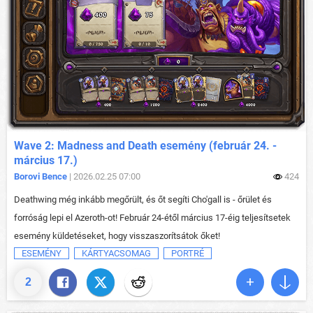
Wave 2: Madness and Death esemény (február 24. -
március 17.)
Borovi Bence
| 2026.02.25 07:00
424
Deathwing még inkább megőrült, és őt segíti Cho'gall is - őrület és
forróság lepi el Azeroth-ot! Február 24-étől március 17-éig teljesítsetek
esemény küldetéseket, hogy visszaszorítsátok őket!
ESEMÉNY
KÁRTYACSOMAG
PORTRÉ
2