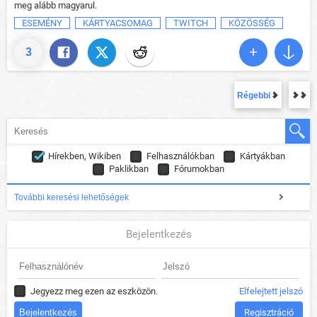
meg alább magyarul.
ESEMÉNY
KÁRTYACSOMAG
TWITCH
KÖZÖSSÉG
3
Régebbi
Hírekben, Wikiben
Felhasználókban
Kártyákban
Paklikban
Fórumokban
További keresési lehetőségek
Bejelentkezés
Jegyezz meg ezen az eszközön.
Elfelejtett jelszó
Regisztráció