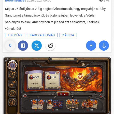
Borovi Bence
| 2026.05.27 09:00
374
Május 26-ától június 2-áig segítsd Alexstraszát, hogy megvédje a Ruby
Sanctumot a támadásoktól, és biztonságban legyenek a Vörös
sárkányok tojásai. Amennyiben teljesíted ezt a feladatot, jutalmak
várnak rád!
ESEMÉNY
KÁRTYACSOMAG
KÁRTYA
0