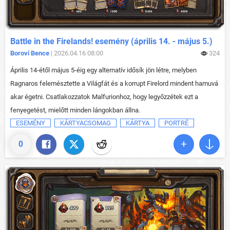
Battle in the Firelands! esemény (április 14. - május 5.)
Borovi Bence
| 2026.04.16 08:00
324
Április 14-étől május 5-éig egy alternatív idősík jön létre, melyben
Ragnaros felemésztette a Világfát és a korrupt Firelord mindent hamuvá
akar égetni. Csatlakozzatok Malfurionhoz, hogy legyőzzétek ezt a
fenyegetést, mielőtt minden lángokban állna.
ESEMÉNY
KÁRTYACSOMAG
KÁRTYA
PORTRÉ
0