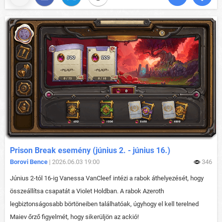
Prison Break esemény (június 2. - június 16.)
Borovi Bence
| 2026.06.03 19:00
346
Június 2-tól 16-ig Vanessa VanCleef intézi a rabok áthelyezését, hogy
összeállítsa csapatát a Violet Holdban. A rabok Azeroth
legbiztonságosabb börtöneiben találhatóak, úgyhogy el kell terelned
Maiev őrző figyelmét, hogy sikerüljön az ackió!