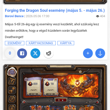
Forging the Dragon Soul esemény (május 5. - május 26.)
Borovi Bence
| 2026.05.06 17:00
404
Május 5-től 26-áig egy új esemény veszi kezdetét, ahol szükség lesz
minden erőtökre, hogy a végső küzdelem során legyőzzétek
Deathwinget!
ESEMÉNY
KÁRTYACSOMAG
KÁRTYA
0