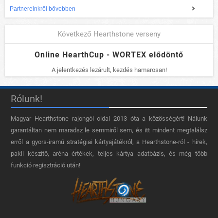
Partnereinkről bővebben
Következő Hearthstone verseny
Online HearthCup - WORTEX elődöntő
A jelentkezés lezárult, kezdés hamarosan!
Rólunk!
Magyar Hearthstone​ rajongói oldal 2013 óta a közösségért! Nálunk
garantáltan nem maradsz le semmiről sem, és itt mindent megtalálsz
erről a gyors-iramú stratégiai kártyajátékról, a Hearthstone-ról - hírek,
pakli készítő, aréna értékek, teljes kártya adatbázis, és még több
funkció regisztráció után!