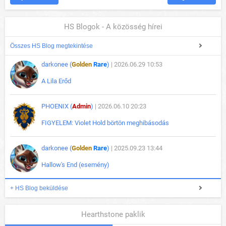
HS Blogok - A közösség hírei
Összes HS Blog megtekintése
darkonee (
Golden
Rare
)
| 2026.06.29 10:53
A Lila Erőd
PHOENIX (
Admin
)
| 2026.06.10 20:23
FIGYELEM: Violet Hold börtön meghibásodás
darkonee (
Golden
Rare
)
| 2025.09.23 13:44
Hallow's End (esemény)
+ HS Blog beküldése
Hearthstone paklik