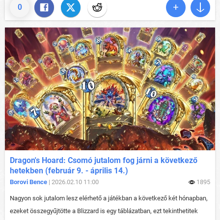
0
Dragon's Hoard: Csomó jutalom fog járni a következő
hetekben (február 9. - április 14.)
Borovi Bence
| 2026.02.10 11:00
1895
Nagyon sok jutalom lesz elérhető a játékban a következő két hónapban,
ezeket összegyűjtötte a Blizzard is egy táblázatban, ezt tekinthetitek