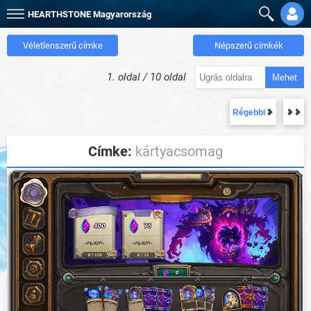
HEARTHSTONE
Magyarország
Véletlenszerű címke
Népszerű címkék
1. oldal / 10 oldal
Mehet
Régebbi
Címke:
kártyacsomag