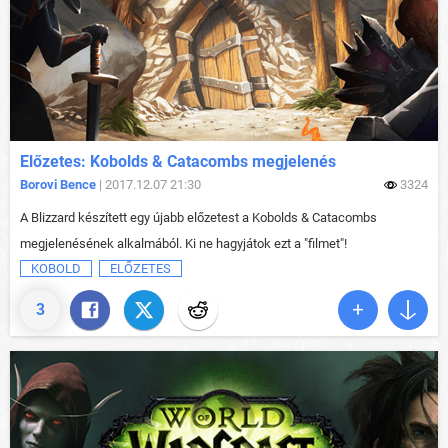
Előzetes: Kobolds & Catacombs megjelenés
Borovi Bence
| 2017.12.07 21:30
3324
A Blizzard készített egy újabb előzetest a Kobolds & Catacombs
megjelenésének alkalmából. Ki ne hagyjátok ezt a "filmet"!
KOBOLD
ELŐZETES
3