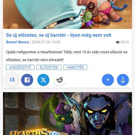
Se új előzetes, se új harctér - ilyen még nem volt
Borovi Bence
| 2024.07.20 18:00
2616
Újabb mélyponton a Hearthstone! Több, mint 10 év után most először se
előzetes, se harctér nem érkezett!
KIEGÉSZÍTŐ
ELŐZETES
HARCTÉR
18