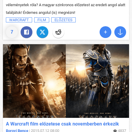
véleményetek róla? A magyar szinkronos előzetest az eredeti angol alatt
találjátok! Érdemes angolul (is) megnézni!
WARCRAFT
FILM
ELŐZETES
7
A Warcraft film előzetese csak novemberben érkezik
Borovi Bence
| 2015.07.12 08:00
4837