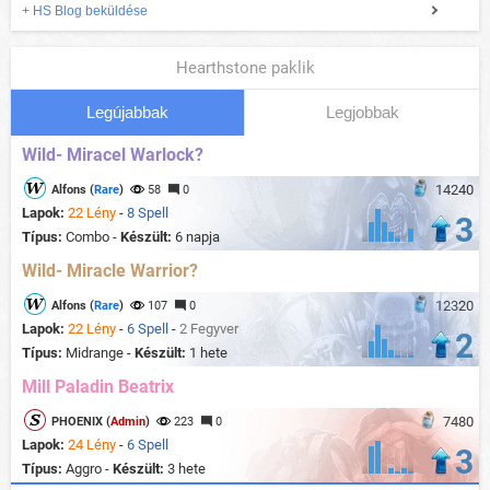
+ HS Blog beküldése
Hearthstone paklik
Legújabbak
Legjobbak
Wild- Miracel Warlock?
14240
Alfons (
Rare
)
58
0
Lapok:
22 Lény
-
8 Spell
3
Típus:
Combo -
Készült:
6 napja
Wild- Miracle Warrior?
12320
Alfons (
Rare
)
107
0
Lapok:
22 Lény
-
6 Spell
-
2 Fegyver
2
Típus:
Midrange -
Készült:
1 hete
Mill Paladin Beatrix
7480
PHOENIX (
Admin
)
223
0
Lapok:
24 Lény
-
6 Spell
3
Típus:
Aggro -
Készült:
3 hete