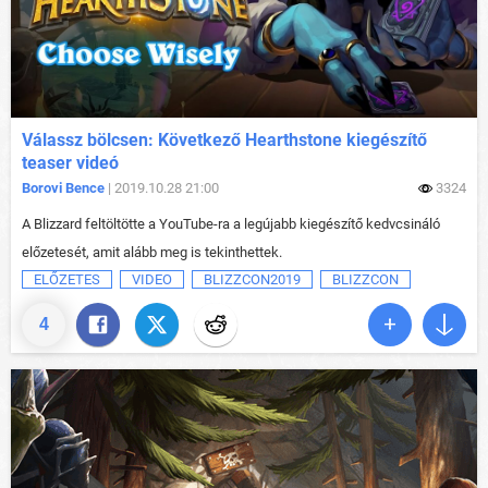
Válassz bölcsen: Következő Hearthstone kiegészítő
teaser videó
Borovi Bence
| 2019.10.28 21:00
3324
A Blizzard feltöltötte a YouTube-ra a legújabb kiegészítő kedvcsináló
előzetesét, amit alább meg is tekinthettek.
ELŐZETES
VIDEO
BLIZZCON2019
BLIZZCON
4