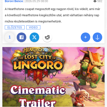
Borovi Bence
| 2026.05.29 08:00
582
A Hearthstone csapat megosztott egy nagyon rövid, kis videót, ami már
a következő Hearthstone kiegészítőre utal, amit várhatóan néhány nap
múlva részletesebben is megismerhetünk.
ELŐZETES
VIDEO
1