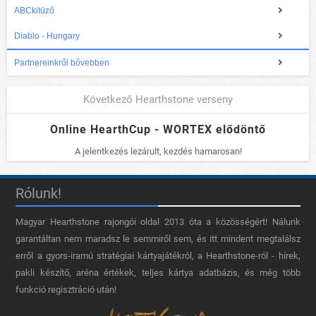
ABCkitüző
Diablo - Hungary
Partnereinkről bővebben
Következő Hearthstone verseny
Online HearthCup - WORTEX elődöntő
A jelentkezés lezárult, kezdés hamarosan!
Rólunk!
Magyar Hearthstone​ rajongói oldal 2013 óta a közösségért! Nálunk
garantáltan nem maradsz le semmiről sem, és itt mindent megtalálsz
erről a gyors-iramú stratégiai kártyajátékról, a Hearthstone-ról - hírek,
pakli készítő, aréna értékek, teljes kártya adatbázis, és még több
funkció regisztráció után!