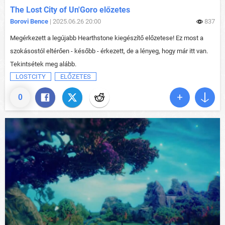
The Lost City of Un'Goro előzetes
Borovi Bence
| 2025.06.26 20:00
837
Megérkezett a legújabb Hearthstone kiegészítő előzetese! Ez most a
szokásostól eltérően - később - érkezett, de a lényeg, hogy már itt van.
Tekintsétek meg alább.
LOSTCITY
ELŐZETES
0