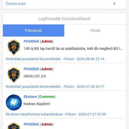
Összes pakli
Legfrissebb hozzászólások
Fórumok
Hirek
PHOENIX (
Admin
)
149 új BG lap került be az adatbázisba, 644 db meglévő BG lap módosult, bekerültek az új képek a megváltozott lapokhoz is.
Weboldal javaslatok/észrevételek - Fórum · 2026.08.06 22:14
PHOENIX (
Admin
)
HSHU v31.3.0
Weboldal javaslatok/észrevételek - Fórum · 2026.07.28 20:17
Ekstone (
Common
)
Kedves Naplóm!
Ekstone Hearthstone kalandozásai - Fórum · 2026.07.27 07:09
PHOENIX (
Admin
)