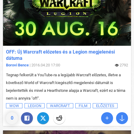
OFF: Új Warcraft előzetes és a Legion megjelenési
dátuma
Borovi Bence
| 2016.04.20 17:00
2792
Tegnap felkerült a YouTube-ra a legújabb Warcraft előzetes, illetve a
következő World of Warcraft kiegészítő megjelenési dátumát is
bejelentették és mivel a Hearthstone alapja a Warcraft, ezért ez a téma
nem is annyira "off".
WOW
LEGION
WARCRAFT
FILM
ELŐZETES
0