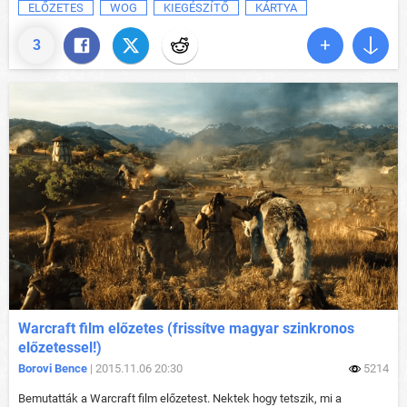
ELŐZETES
WOG
KIEGÉSZÍTŐ
KÁRTYA
3
Warcraft film előzetes (frissítve magyar szinkronos
előzetessel!)
Borovi Bence
| 2015.11.06 20:30
5214
Bemutatták a Warcraft film előzetest. Nektek hogy tetszik, mi a