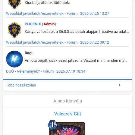
Kisebb javítások történtek:
Weboldal javaslatok/észrevételek - Fórum · 2026.07.26 13:27
PHOENIX (
Admin
)
Kártya változások a 36.0.3-as patch alapján frissítve az adatbázisban (képek is cserélve).
Weboldal javaslatok/észrevételek - Fórum · 2026.07.22 09:12
Ragi
Amióta bejött, csak ezzel játszom. Viszont mint minden más - akár az alapjáték is, ez is baromira összetett lett. Néha már pár kör után is esélytelen az egész. Vagy irreállisan túltápol valaki, vagy lelép a partner, vagy csak hülye mint a segg. És amikor eljönne az én időm, na akkor jön el mindenki másé is. Engem jobban érdekelne, hogy ki milyen ratingen szokott játszani. Na ez lenne egy érdekes adat.
DUÓ - Vélemények? - Fórum · 2026.07.19 18:34
Több hozzászólás
A nap kártyája
Valeera's Gift