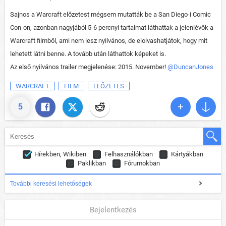
Sajnos a Warcraft előzetest mégsem mutatták be a San Diego-i Comic
Con-on, azonban nagyjából 5-6 percnyi tartalmat láthattak a jelenlévők a
Warcraft filmből, ami nem lesz nyilvános, de elolvashatjátok, hogy mit
lehetett látni benne. A tovább után láthattok képeket is.
Az első nyilvános trailer megjelenése: 2015. November!
@DuncanJones
WARCRAFT
FILM
ELŐZETES
5
Hírekben, Wikiben
Felhasználókban
Kártyákban
Paklikban
Fórumokban
További keresési lehetőségek
Bejelentkezés