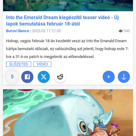
Into the Emerald Dream kiegészítő teaser videó - Új
lapok bemutatása február 18-ától
Borovi Bence
| 2025.02.17 21:00
940
Holnap, vagyis február 18-án kezdetét veszi az Into the Emerald Dream
kártya bemutató időszak, ez valószínűleg azt jelenti, hogy holnap este 7-
kor a 31.6-os patch is megjelenik az előrendeléssel.
ELŐZETES
VIDEO
5