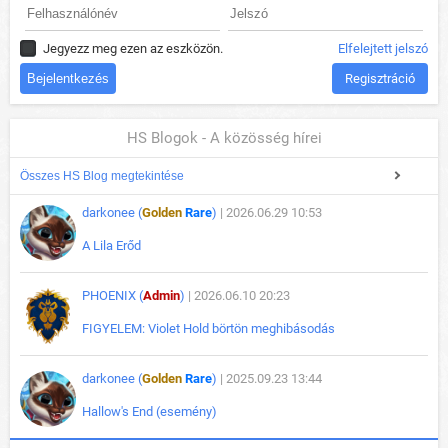
Jegyezz meg ezen az eszközön.
Elfelejtett jelszó
Regisztráció
HS Blogok - A közösség hírei
Összes HS Blog megtekintése
darkonee (
Golden
Rare
)
| 2026.06.29 10:53
A Lila Erőd
PHOENIX (
Admin
)
| 2026.06.10 20:23
FIGYELEM: Violet Hold börtön meghibásodás
darkonee (
Golden
Rare
)
| 2025.09.23 13:44
Hallow's End (esemény)