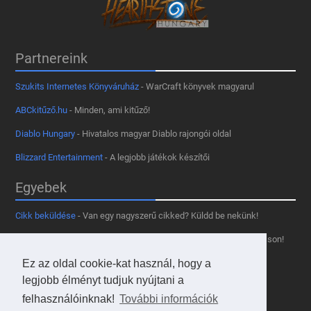
Partnereink
Szukits Internetes Könyváruház
- WarCraft könyvek magyarul
ABCkitűző.hu
- Minden, ami kitűző!
Diablo Hungary
- Hivatalos magyar Diablo rajongói oldal
Blizzard Entertainment
- A legjobb játékok készítői
Egyebek
Cikk beküldése
- Van egy nagyszerű cikked? Küldd be nekünk!
Támogass minket
- Tetszik az oldal? Segíts, hogy fennmaradhasson!
Kapcsolat, médiaajánlat
- Lépj velünk kapcsolatba!
Ez az oldal cookie-kat használ, hogy a
legjobb élményt tudjuk nyújtani a
Használd a tooltipünket
- A saját oldaladon is!
felhasználóinknak!
További információk
Adatvédelmi szabályzat
- A felhasználókért!