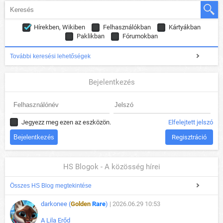
Hírekben, Wikiben
Felhasználókban
Kártyákban
Paklikban
Fórumokban
További keresési lehetőségek
Bejelentkezés
Jegyezz meg ezen az eszközön.
Elfelejtett jelszó
Regisztráció
HS Blogok - A közösség hírei
Összes HS Blog megtekintése
darkonee (
Golden
Rare
)
| 2026.06.29 10:53
A Lila Erőd