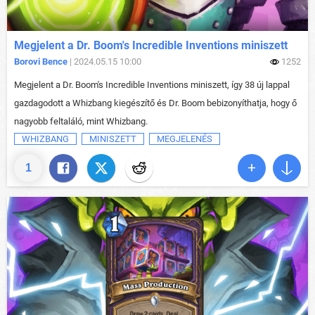
Megjelent a Dr. Boom's Incredible Inventions miniszett
Borovi Bence
| 2024.05.15 10:00
1252
Megjelent a Dr. Boom's Incredible Inventions miniszett, így 38 új lappal
gazdagodott a Whizbang kiegészítő és Dr. Boom bebizonyíthatja, hogy ő
nagyobb feltaláló, mint Whizbang.
WHIZBANG
MINISZETT
MEGJELENÉS
1