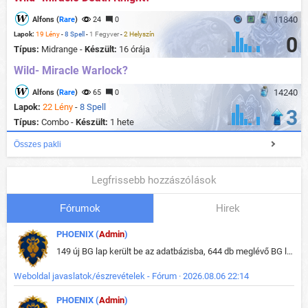
11840
Alfons (
Rare
)
24
0
Lapok:
19 Lény
-
8 Spell
-
1 Fegyver
-
2 Helyszín
0
Típus:
Midrange -
Készült:
16 órája
Wild- Miracle Warlock?
14240
Alfons (
Rare
)
65
0
Lapok:
22 Lény
-
8 Spell
3
Típus:
Combo -
Készült:
1 hete
Összes pakli
Legfrissebb hozzászólások
Fórumok
Hirek
PHOENIX (
Admin
)
149 új BG lap került be az adatbázisba, 644 db meglévő BG lap módosult, bekerültek az új képek a megváltozott lapokhoz is.
Weboldal javaslatok/észrevételek - Fórum · 2026.08.06 22:14
PHOENIX (
Admin
)