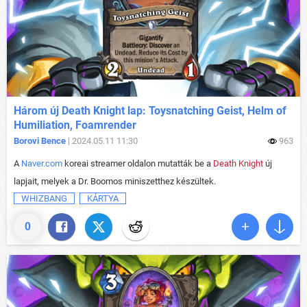
Három új Death Knight lap: Toysnatching Geist, Helm of
Humiliation, Foamrender
Borovi Bence
| 2024.05.11 11:30
963
A
Naver.com
koreai streamer oldalon mutatták be a
Death Knight
új
lapjait, melyek a Dr. Boomos miniszetthez készültek.
WHIZBANG
KÁRTYA
0