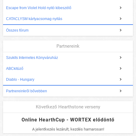
Escape from Violet Hold nyitó kibeszélő
CATACLYSM kártyacsomag nyitás
Összes fórum
Partnereink
Szukits Internetes Könyváruház
ABCkitüző
Diablo - Hungary
Partnereinkről bővebben
Következő Hearthstone verseny
Online HearthCup - WORTEX elődöntő
A jelentkezés lezárult, kezdés hamarosan!