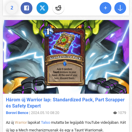
2
Három új Warrior lap: Standardized Pack, Part Scrapper
és Safety Expert
Borovi Bence
| 2024.05.10 08:20
1079
Az új
Warrior
lapokat
Talso
mutatta be legújabb YouTube videójában. Két
új lap a Mech mechanizmusnak és egy a Taunt Warriornak.