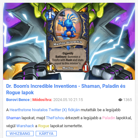
Dr. Boom's Incredible Inventions - Shaman, Paladin és
Rogue lapok
Borovi Bence
|
Módosítva:
2024.05.10 21:15
1365
A
Hearthstone hivatalos Twitter (X) fiókján
mutatták be a legújabb
Shaman
lapokat, majd
TheFishou
érkezett a legújabb a
Paladin
lapokkal,
végül
Warshack
a
Rogue
lapokat ismertette.
WHIZBANG
KÁRTYA