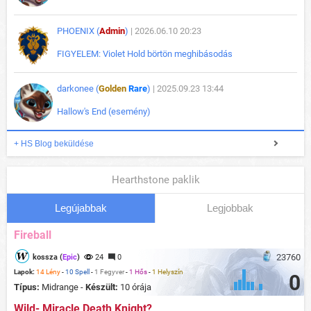
PHOENIX (
Admin
)
| 2026.06.10 20:23
FIGYELEM: Violet Hold börtön meghibásodás
darkonee (
Golden
Rare
)
| 2025.09.23 13:44
Hallow's End (esemény)
+ HS Blog beküldése
Hearthstone paklik
Legújabbak
Legjobbak
Fireball
23760
kossza (
Epic
)
24
0
Lapok:
14 Lény
-
10 Spell
-
1 Fegyver
-
1 Hős
-
1 Helyszín
0
Típus:
Midrange -
Készült:
10 órája
Wild- Miracle Death Knight?