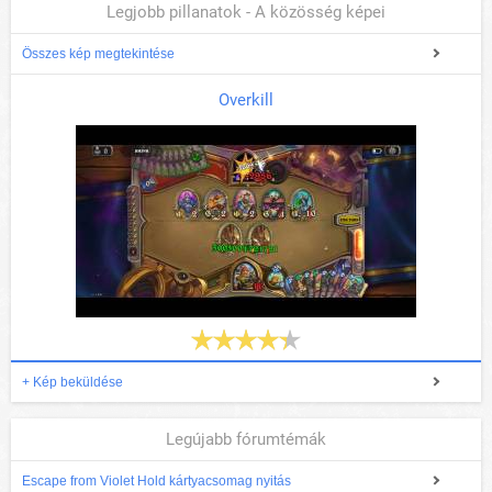
Legjobb pillanatok - A közösség képei
Összes kép megtekintése
Overkill
+ Kép beküldése
Legújabb fórumtémák
Escape from Violet Hold kártyacsomag nyitás