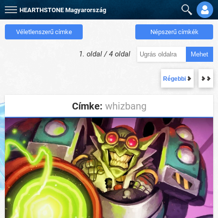
HEARTHSTONE
Magyarország
Véletlenszerű címke
Népszerű címkék
1. oldal / 4 oldal
Mehet
Régebbi
Címke:
whizbang