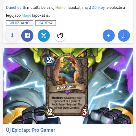
Danehearth
mutatta be az új
Hunter
lapokat, majd
D0nkey
leleplezte a
legújabb
Mage
lapokat is.
WHIZBANG
KÁRTYA
1
Új Epic lap: Pro Gamer