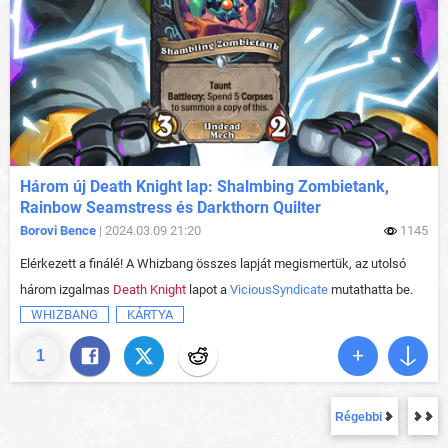
Három új Death Knight lap: Shalmbing Zombietank,
Rainbow Seamstress és Darkthorn Quilter
Borovi Bence
| 2024.03.09 21:20
1145
Elérkezett a finálé! A Whizbang összes lapját megismertük, az utolsó
három izgalmas
Death Knight
lapot a
ViciousSyndicate
mutathatta be.
WHIZBANG
KÁRTYA
1
Régebbi