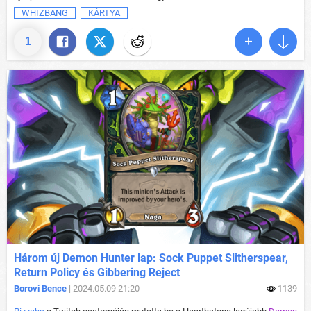
WHIZBANG
KÁRTYA
1
Három új Demon Hunter lap: Sock Puppet Slitherspear,
Return Policy és Gibbering Reject
Borovi Bence
| 2024.05.09 21:20
1139