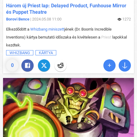
Három új Priest lap: Delayed Product, Funhouse Mirror
és Puppet Theatre
Borovi Bence
| 2024.05.08 11:00
1272
Elkezdődött a
Whizbang miniszett
jének (Dr. Boom's Incredible
Inventions) kártya bemutató időszaka és kivételesen a
Priest
lapokkal
kezdtek.
WHIZBANG
KÁRTYA
0