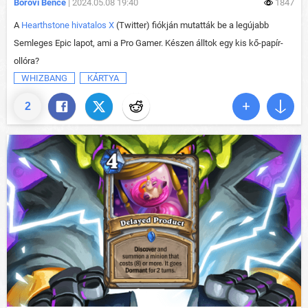
Borovi Bence
| 2024.05.08 19:40
1847
A
Hearthstone hivatalos X
(Twitter) fiókján mutatták be a legújabb
Semleges Epic lapot, ami a Pro Gamer. Készen álltok egy kis kő-papír-
ollóra?
WHIZBANG
KÁRTYA
2