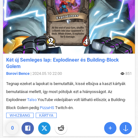
Két új Semleges lap: Explodineer és Building-Block
Golem
Borovi Bence
| 2024.05.10 22:00
851
Tegnap ezeket a lapokat is bemutatták, kissé elbújva a kaszt kártyák
bemutatásai mellett, így most pótoljuk ezt a hiányosságot. Az
Explodineer
Talso
YouTube videójában volt látható először, a Building-
Block Golem pedig
PizzaHS
Twitch-én.
WHIZBANG
KÁRTYA
0