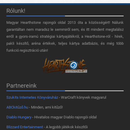
Rólunk!
Magyar Hearthstone​ rajongói oldal 2013 óta a közösségért! Nálunk
garantáltan nem maradsz le semmiről sem, és itt mindent megtalálsz
erről a gyors-iramú stratégiai kártyajátékról, a Hearthstone-ról - hírek,
pakli készítő, aréna értékek, teljes kártya adatbázis, és még több
funkció regisztráció után!
Partnereink
Szukits Internetes Könyváruház
- WarCraft könyvek magyarul
ABCkitűző.hu
- Minden, ami kitűző!
Diablo Hungary
- Hivatalos magyar Diablo rajongói oldal
Blizzard Entertainment
- A legjobb játékok készítői