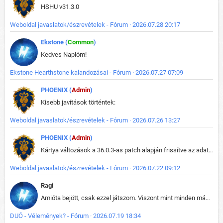
HSHU v31.3.0
Weboldal javaslatok/észrevételek - Fórum · 2026.07.28 20:17
Ekstone (
Common
)
Kedves Naplóm!
Ekstone Hearthstone kalandozásai - Fórum · 2026.07.27 07:09
PHOENIX (
Admin
)
Kisebb javítások történtek:
Weboldal javaslatok/észrevételek - Fórum · 2026.07.26 13:27
PHOENIX (
Admin
)
Kártya változások a 36.0.3-as patch alapján frissítve az adatbázisban (képek is cserélve).
Weboldal javaslatok/észrevételek - Fórum · 2026.07.22 09:12
Ragi
Amióta bejött, csak ezzel játszom. Viszont mint minden más - akár az alapjáték is, ez is baromira összetett lett. Néha már pár kör után is esélytelen az egész. Vagy irreállisan túltápol valaki, vagy lelép a partner, vagy csak hülye mint a segg. És amikor eljönne az én időm, na akkor jön el mindenki másé is. Engem jobban érdekelne, hogy ki milyen ratingen szokott játszani. Na ez lenne egy érdekes adat.
DUÓ - Vélemények? - Fórum · 2026.07.19 18:34