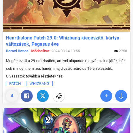
Hearthstone Patch 29.0: Whizbang kiegészítő, kártya
változások, Pegasus éve
Borovi Bence
|
Módosítva:
2024.03.14 19:55
2758
Megérkezett a 29-es frissítés, amivel alaposan megváltozik a játék, bár
sok minden nem ma, hanem majd csak március 19-én élesedik.
Olvassatok tovább a részletekhez.
PATCH
WHIZBANG
4