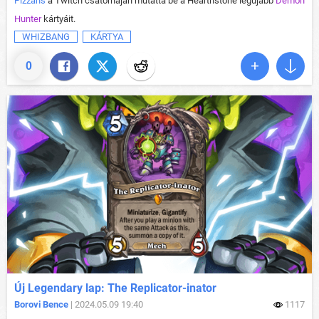
Pizzahs
a Twitch csatornáján mutatta be a Hearthstone legújabb
Demon
Hunter
kártyáit.
WHIZBANG
KÁRTYA
0
Új Legendary lap: The Replicator-inator
Borovi Bence
| 2024.05.09 19:40
1117