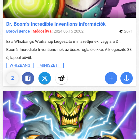
Dr. Boom's Incredible Inventions információk
Borovi Bence
|
Módosítva:
2024.05.15 20:02
2671
Ez a Whizbang's Workshop kiegészítő miniszettjének, vagyis a Dr.
Boom's Incredible Inventions-nek az összefoglaló cikke. A kiegészítő 38
új lappal bővül.
WHIZBANG
MINISZETT
2