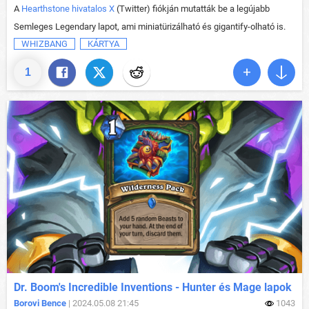
A
Hearthstone hivatalos X
(Twitter) fiókján mutatták be a legújabb
Semleges Legendary lapot, ami miniatürizálható és gigantify-olható is.
WHIZBANG
KÁRTYA
1
Dr. Boom's Incredible Inventions - Hunter és Mage lapok
Borovi Bence
| 2024.05.08 21:45
1043