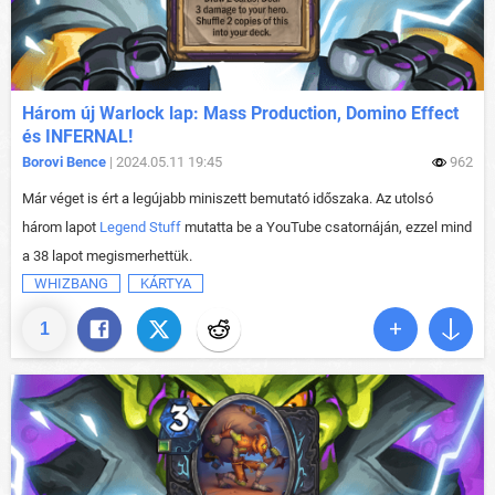
Három új Warlock lap: Mass Production, Domino Effect
és INFERNAL!
Borovi Bence
| 2024.05.11 19:45
962
Már véget is ért a legújabb miniszett bemutató időszaka. Az utolsó
három lapot
Legend Stuff
mutatta be a YouTube csatornáján, ezzel mind
a 38 lapot megismerhettük.
WHIZBANG
KÁRTYA
1