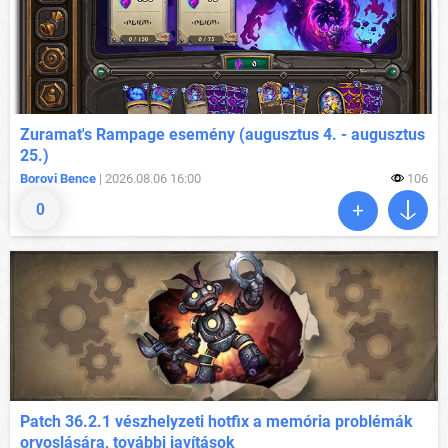
Zuramat's Rampage esemény (augusztus 4. - augusztus
25.)
Borovi Bence
| 2026.08.06 16:00
106
0
Patch 36.2.1 vészhelyzeti hotfix a memória problémák
orvoslására, további javítások