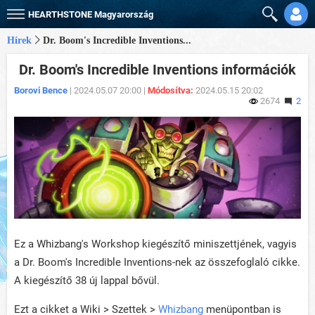
HEARTHSTONE
Magyarország
Hírek
Dr. Boom's Incredible Inventions...
Dr. Boom's Incredible Inventions információk
Borovi Bence
| 2024.05.07 20:00 |
Módosítva:
2024.05.15 20:02
2674
2
Ez a Whizbang's Workshop kiegészítő miniszettjének, vagyis
a Dr. Boom's Incredible Inventions-nek az összefoglaló cikke.
A kiegészítő 38 új lappal bővül.
Ezt a cikket a Wiki > Szettek >
Whizbang
menüpontban is