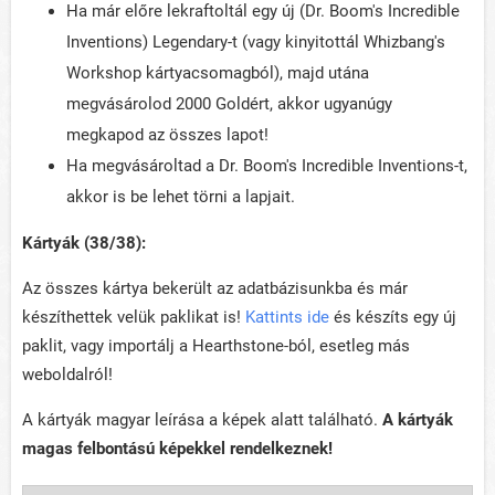
Ha már előre lekraftoltál egy új (Dr. Boom's Incredible
Inventions) Legendary-t (vagy kinyitottál Whizbang's
Workshop kártyacsomagból), majd utána
megvásárolod 2000 Goldért, akkor ugyanúgy
megkapod az összes lapot!
Ha megvásároltad a Dr. Boom's Incredible Inventions-t,
akkor is be lehet törni a lapjait.
Kártyák (38/38):
Az összes kártya bekerült az adatbázisunkba és már
készíthettek velük paklikat is!
Kattints ide
és készíts egy új
paklit, vagy importálj a Hearthstone-ból, esetleg más
weboldalról!
A kártyák magyar leírása a képek alatt található.
A kártyák
magas felbontású képekkel rendelkeznek!