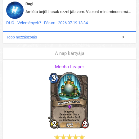
Ragi
Amióta bejött, csak ezzel játszom. Viszont mint minden más - akár az alapjáték is, ez is baromira összetett lett. Néha már pár kör után is esélytelen az egész. Vagy irreállisan túltápol valaki, vagy lelép a partner, vagy csak hülye mint a segg. És amikor eljönne az én időm, na akkor jön el mindenki másé is. Engem jobban érdekelne, hogy ki milyen ratingen szokott játszani. Na ez lenne egy érdekes adat.
DUÓ - Vélemények? - Fórum · 2026.07.19 18:34
Több hozzászólás
A nap kártyája
Mecha-Leaper