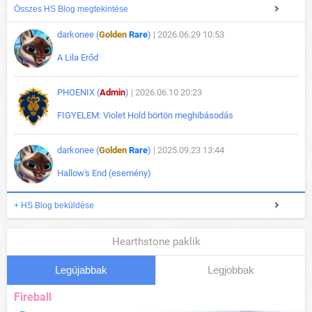
Összes HS Blog megtekintése
darkonee (
Golden
Rare
)
| 2026.06.29 10:53
A Lila Erőd
PHOENIX (
Admin
)
| 2026.06.10 20:23
FIGYELEM: Violet Hold börtön meghibásodás
darkonee (
Golden
Rare
)
| 2025.09.23 13:44
Hallow's End (esemény)
+ HS Blog beküldése
Hearthstone paklik
Legújabbak
Legjobbak
Fireball