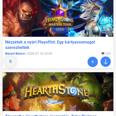
Nézzétek a nyári Playoffot: Egy kártyacsomagot
szerezhettek
Borovi Bence
| 2026.07.16 23:00
225
0