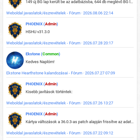
149 új BG lap került be az adatbázisba, 644 db meglévő BG lap módosult, bekerültek az új képek a megváltozott lapokhoz is.
Weboldal javaslatok/észrevételek - Fórum · 2026.08.06 22:14
PHOENIX (
Admin
)
HSHU v31.3.0
Weboldal javaslatok/észrevételek - Fórum · 2026.07.28 20:17
Ekstone (
Common
)
Kedves Naplóm!
Ekstone Hearthstone kalandozásai - Fórum · 2026.07.27 07:09
PHOENIX (
Admin
)
Kisebb javítások történtek:
Weboldal javaslatok/észrevételek - Fórum · 2026.07.26 13:27
PHOENIX (
Admin
)
Kártya változások a 36.0.3-as patch alapján frissítve az adatbázisban (képek is cserélve).
Weboldal javaslatok/észrevételek - Fórum · 2026.07.22 09:12