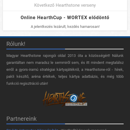
Következő Hearthstone verseny
Online HearthCup - WORTEX elődöntő
A jelentkezés lezárult, kezdés hamarosan!
Rólunk!
Magyar Hearthstone​ rajongói oldal 2013 óta a közösségért! Nálunk
garantáltan nem maradsz le semmiről sem, és itt mindent megtalálsz
erről a gyors-iramú stratégiai kártyajátékról, a Hearthstone-ról - hírek,
pakli készítő, aréna értékek, teljes kártya adatbázis, és még több
funkció regisztráció után!
Partnereink