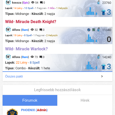
23760
kossza (
Epic
)
54
0
Lapok:
14 Lény
-
10 Spell
-
1 Fegyver
-
1 Hős
-
1 Helyszín
3
Típus:
Midrange -
Készült:
2 napja
Wild- Miracle Death Knight?
11840
Alfons (
Rare
)
32
0
Lapok:
19 Lény
-
8 Spell
-
1 Fegyver
-
2 Helyszín
0
Típus:
Midrange -
Készült:
2 napja
Wild- Miracle Warlock?
14240
Alfons (
Rare
)
73
0
Lapok:
22 Lény
-
8 Spell
3
Típus:
Combo -
Készült:
1 hete
Összes pakli
Legfrissebb hozzászólások
Fórumok
Hirek
PHOENIX (
Admin
)