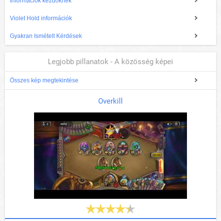
Információk kezdőknek
Violet Hold információk
Gyakran Ismételt Kérdések
Legjobb pillanatok - A közösség képei
Összes kép megtekintése
Overkill