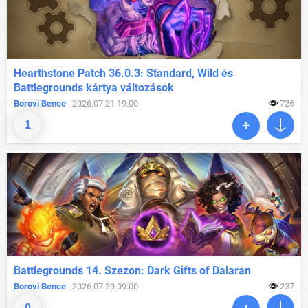
Hearthstone Patch 36.0.3: Standard, Wild és
Battlegrounds kártya változások
Borovi Bence
| 2026.07.21 19:00
726
1
Battlegrounds 14. Szezon: Dark Gifts of Dalaran
Borovi Bence
| 2026.07.29 09:00
237
0