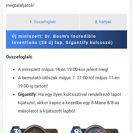
megtaláljátok!
1.
Összefoglaló
2.
Kártyák
Új miniszett: Dr. Boom's Incredible
Inventions (38 új lap, Gigantify kulcsszó)
Összefoglaló
A miniszett május 14-én 19:00-kor jelent meg!
A bemutató időszak május 7. 21:00-tól május 11-én
19:00-ig tartott!
Gigantify:
Ha egy ilyen kulcsszóval rendelkező lapot
kijátszol, akkor kapsz a kezedbe egy 8 Mana 8/8-as
másolatot a kijátszott lapból.