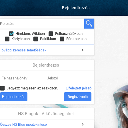
Bejelentkezés
Hírekben, Wikiben
Felhasználókban
Kártyákban
Paklikban
Fórumokban
További keresési lehetőségek
Bejelentkezés
Jegyezz meg ezen az eszközön.
Elfelejtett jelszó
Regisztráció
HS Blogok - A közösség hírei
Összes HS Blog megtekintése