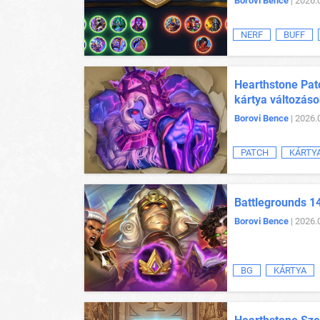
Borovi Bence
| 2026.
NERF
BUFF
Hearthstone Patc
kártya változás
Borovi Bence
| 2026.
PATCH
KÁRTY
Battlegrounds 14
Borovi Bence
| 2026.
BG
KÁRTYA