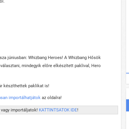
ól.
issza júniusban: Whizbang Heroes! A Whizbang Hősök
álasztani, mindegyik előre elkészített paklival, Hero
 készíthettek paklikat is!
san importálhatjátok
az oldalra!
 vagy importáljatok!
KATTINTSATOK IDE
!