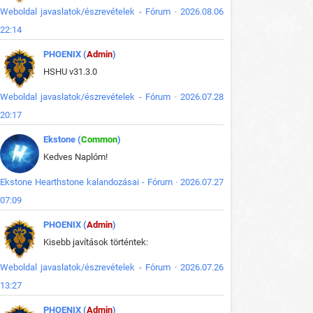
Weboldal javaslatok/észrevételek - Fórum · 2026.08.06
22:14
PHOENIX (
Admin
)
HSHU v31.3.0
Weboldal javaslatok/észrevételek - Fórum · 2026.07.28
20:17
Ekstone (
Common
)
Kedves Naplóm!
Ekstone Hearthstone kalandozásai - Fórum · 2026.07.27
07:09
PHOENIX (
Admin
)
Kisebb javítások történtek:
Weboldal javaslatok/észrevételek - Fórum · 2026.07.26
13:27
PHOENIX (
Admin
)