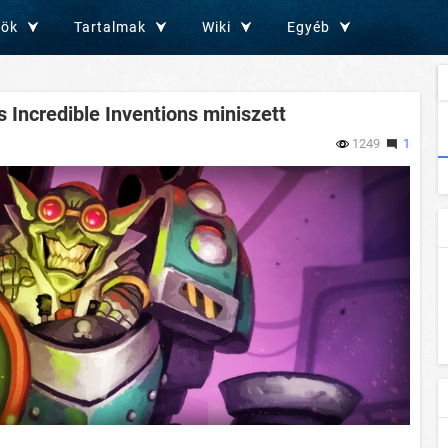
zök
Tartalmak
Wiki
Egyéb
s Incredible Inventions miniszett
1249
1