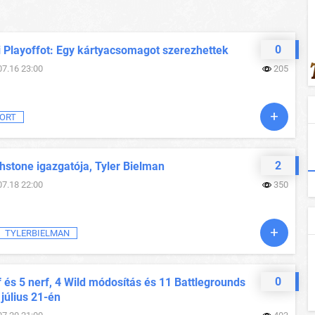
0
i Playoffot: Egy kártyacsomagot szerezhettek
07.16 23:00
205
ORT
2
hstone igazgatója, Tyler Bielman
07.18 22:00
350
TYLERBIELMAN
0
 és 5 nerf, 4 Wild módosítás és 11 Battlegrounds
 július 21-én