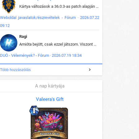
Kártya változások a 36.0.3-as patch alapján frissítve az adatbázisban (képek is cserélve).
Weboldal javaslatok/észrevételek - Fórum · 2026.07.22
09:12
Ragi
Amióta bejött, csak ezzel játszom. Viszont mint minden más - akár az alapjáték is, ez is baromira összetett lett. Néha már pár kör után is esélytelen az egész. Vagy irreállisan túltápol valaki, vagy lelép a partner, vagy csak hülye mint a segg. És amikor eljönne az én időm, na akkor jön el mindenki másé is. Engem jobban érdekelne, hogy ki milyen ratingen szokott játszani. Na ez lenne egy érdekes adat.
DUÓ - Vélemények? - Fórum · 2026.07.19 18:34
Több hozzászólás
A nap kártyája
Valeera's Gift