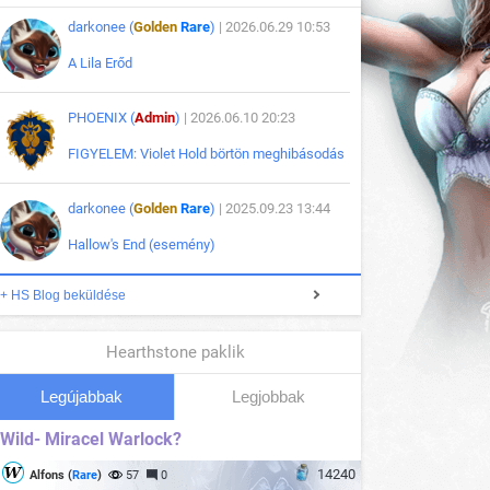
darkonee (
Golden
Rare
)
| 2026.06.29 10:53
A Lila Erőd
PHOENIX (
Admin
)
| 2026.06.10 20:23
FIGYELEM: Violet Hold börtön meghibásodás
darkonee (
Golden
Rare
)
| 2025.09.23 13:44
Hallow's End (esemény)
+ HS Blog beküldése
Hearthstone paklik
Legújabbak
Legjobbak
Wild- Miracel Warlock?
14240
Alfons (
Rare
)
57
0