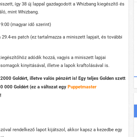
niszett, így 38 új lappal gazdagodott a Whizbang kiegészítő és
áló, mint Whizbang.
9:00 (magyar idő szerint)
29.4-es patch (ez tartalmazza a miniszett lapjait, és további
iegészítőhöz adódik hozzá, vagyis a miniszett lapjai
agok kinyitásával, illetve a lapok kraftolásával is.
000 Goldért, illetve valós pénzért is! Egy teljes Golden szett
10 000 Goldért (ez a változat egy
Puppetmaster
!
szóval rendelkező lapot kijátszol, akkor kapsz a kezedbe egy