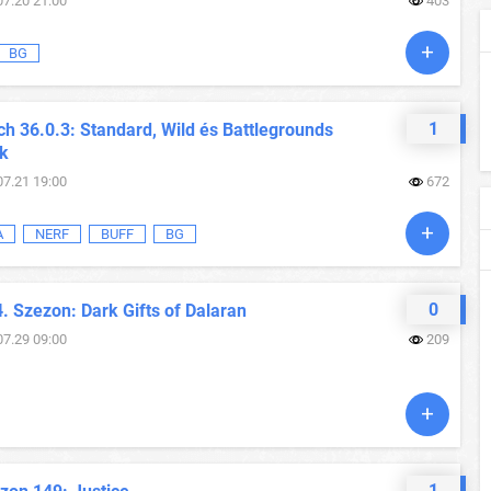
07.20 21:00
403
BG
1
h 36.0.3: Standard, Wild és Battlegrounds
ok
07.21 19:00
672
A
NERF
BUFF
BG
0
. Szezon: Dark Gifts of Dalaran
07.29 09:00
209
1