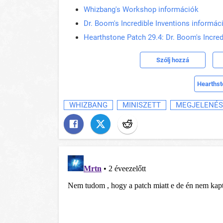
Whizbang's Workshop információk
Dr. Boom's Incredible Inventions informác
Hearthstone Patch 29.4: Dr. Boom's Incredi
Szólj hozzá
Hearthst
WHIZBANG
MINISZETT
MEGJELENÉS