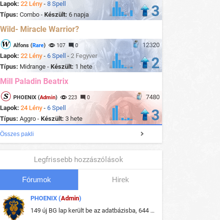
Lapok:
22 Lény
-
8 Spell
3
Típus:
Combo -
Készült:
6 napja
Wild- Miracle Warrior?
12320
Alfons (
Rare
)
107
0
Lapok:
22 Lény
-
6 Spell
-
2 Fegyver
2
Típus:
Midrange -
Készült:
1 hete
Mill Paladin Beatrix
7480
PHOENIX (
Admin
)
223
0
Lapok:
24 Lény
-
6 Spell
3
Típus:
Aggro -
Készült:
3 hete
Összes pakli
Legfrissebb hozzászólások
Fórumok
Hirek
PHOENIX (
Admin
)
149 új BG lap került be az adatbázisba, 644 db meglévő BG lap módosult, bekerültek az új képek a megváltozott lapokhoz is.