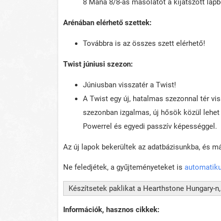
8 Mana 8/8-as másolatot a kijátszott lapb
Arénában elérhető szettek:
Továbbra is az összes szett elérhető!
Twist júniusi szezon:
Júniusban visszatér a Twist!
A Twist egy új, hatalmas szezonnal tér v
szezonban izgalmas, új hősök közül lehet v
Powerrel és egyedi passzív képességgel.
Az új lapok bekerültek az adatbázisunkba, és már
Ne feledjétek, a gyűjteményeteket is
automatiku
Készítsetek paklikat a Hearthstone Hungary-n,
Információk, hasznos cikkek: