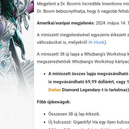
Megjelent a Dr. Boom's Incredible Inventions mi
Dr. Boom bebizonyíthatja, hogy ő nagyobb feltal
Amerikai/európai megjelenés:
2024. május 14. 1
A miniszett megjelenésével egyszerre érkezett a 
változásokat is, melyekről
itt írtunk
).
A miniszett 38 új lapja a Whizbang's Workshop k
megszerezhetőek Whizbang's Workshop kártyacsom
A miniszett összes lapja megvásárolható 2
is megvásárolható 69,99 dollárért, vagy 
Dorian
Diamond Legendary-t is tartalmaz)
Főbb újdonságok:
Összesen 38 új lap érkezik.
Új kulcsszó: Gigantify! Ha egy ilyen kulcs