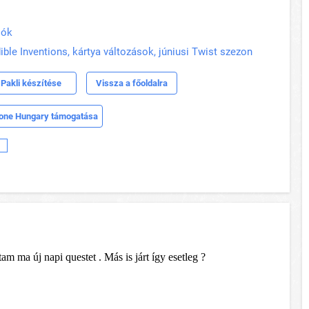
iók
ble Inventions, kártya változások, júniusi Twist szezon
Pakli készítése
Vissza a főoldalra
one Hungary támogatása