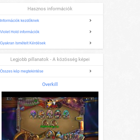
Hasznos információk
Információk kezdőknek
Violet Hold információk
Gyakran Ismételt Kérdések
Legjobb pillanatok - A közösség képei
Összes kép megtekintése
Overkill