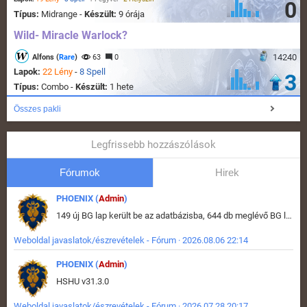
0
Típus:
Midrange -
Készült:
9 órája
Wild- Miracle Warlock?
14240
Alfons (
Rare
)
63
0
Lapok:
22 Lény
-
8 Spell
3
Típus:
Combo -
Készült:
1 hete
Összes pakli
Legfrissebb hozzászólások
Fórumok
Hirek
PHOENIX (
Admin
)
149 új BG lap került be az adatbázisba, 644 db meglévő BG lap módosult, bekerültek az új képek a megváltozott lapokhoz is.
Weboldal javaslatok/észrevételek - Fórum · 2026.08.06 22:14
PHOENIX (
Admin
)
HSHU v31.3.0
Weboldal javaslatok/észrevételek - Fórum · 2026.07.28 20:17