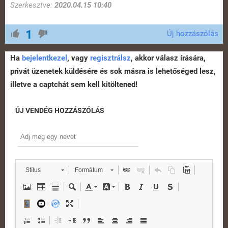
Szerkesztve:
2020.04.15 10:40
1
Új hozzászólás
Ha
bejelentkezel
, vagy
regisztrálsz
, akkor válasz írására,
privát üzenetek küldésére és sok másra is lehetőséged lesz,
illetve a captchát sem kell kitöltened!
ÚJ VENDÉG HOZZÁSZÓLÁS
Stílus
Formátum