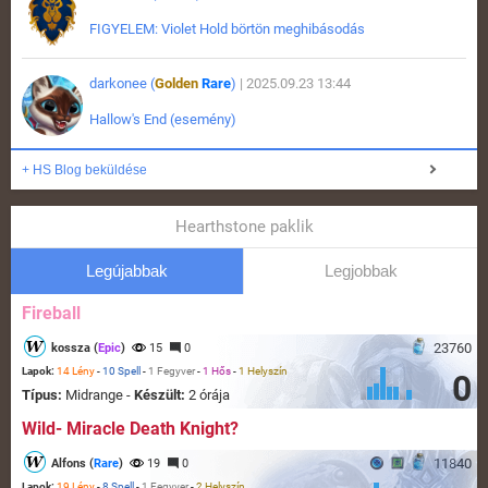
FIGYELEM: Violet Hold börtön meghibásodás
darkonee (
Golden
Rare
)
| 2025.09.23 13:44
Hallow's End (esemény)
+ HS Blog beküldése
Hearthstone paklik
Legújabbak
Legjobbak
Fireball
23760
kossza (
Epic
)
15
0
Lapok:
14 Lény
-
10 Spell
-
1 Fegyver
-
1 Hős
-
1 Helyszín
0
Típus:
Midrange -
Készült:
2 órája
Wild- Miracle Death Knight?
11840
Alfons (
Rare
)
19
0
Lapok:
19 Lény
-
8 Spell
-
1 Fegyver
-
2 Helyszín