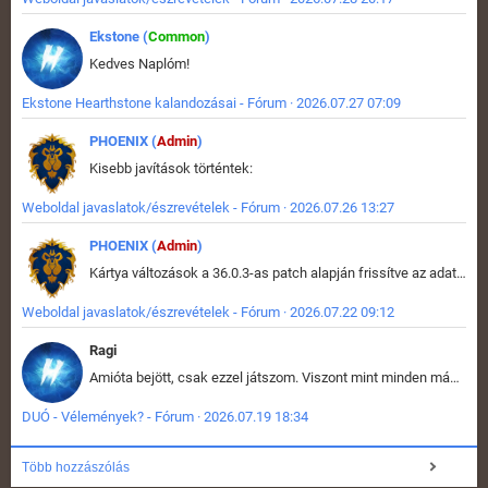
Ekstone (
Common
)
Kedves Naplóm!
Ekstone Hearthstone kalandozásai - Fórum · 2026.07.27 07:09
PHOENIX (
Admin
)
Kisebb javítások történtek:
Weboldal javaslatok/észrevételek - Fórum · 2026.07.26 13:27
PHOENIX (
Admin
)
Kártya változások a 36.0.3-as patch alapján frissítve az adatbázisban (képek is cserélve).
Weboldal javaslatok/észrevételek - Fórum · 2026.07.22 09:12
Ragi
Amióta bejött, csak ezzel játszom. Viszont mint minden más - akár az alapjáték is, ez is baromira összetett lett. Néha már pár kör után is esélytelen az egész. Vagy irreállisan túltápol valaki, vagy lelép a partner, vagy csak hülye mint a segg. És amikor eljönne az én időm, na akkor jön el mindenki másé is. Engem jobban érdekelne, hogy ki milyen ratingen szokott játszani. Na ez lenne egy érdekes adat.
DUÓ - Vélemények? - Fórum · 2026.07.19 18:34
Több hozzászólás