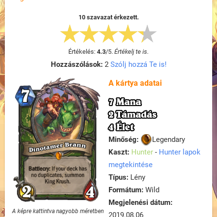
10 szavazat érkezett.
Értékelés:
4.3
/
5
.
Értékelj te is.
Hozzászólások:
2
Szólj hozzá Te is!
A kártya adatai
7 Mana
2 Támadás
4 Élet
Minőség:
Legendary
Kaszt:
Hunter
-
Hunter lapok
megtekintése
Típus:
Lény
Formátum:
Wild
Megjelenési dátum:
A képre kattintva nagyobb méretben
2019.08.06