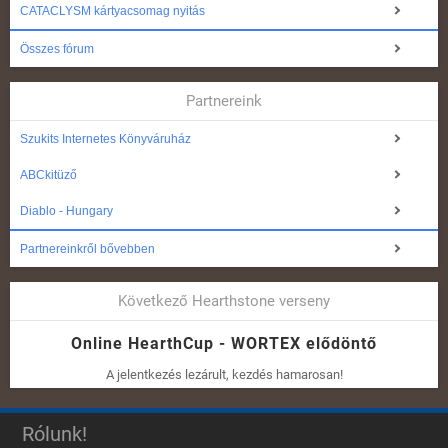
CATACLYSM kártyacsomag nyitás
Összes fórum
Partnereink
Szukits Internetes Könyváruház
ABCkitüző
Diablo - Hungary
Partnereinkről bővebben
Következő Hearthstone verseny
Online HearthCup - WORTEX elődöntő
A jelentkezés lezárult, kezdés hamarosan!
Rólunk!