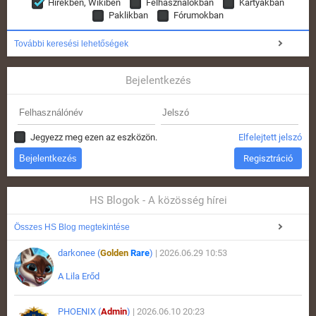
Hírekben, Wikiben
Felhasználókban
Kártyákban
Paklikban
Fórumokban
További keresési lehetőségek
Bejelentkezés
Jegyezz meg ezen az eszközön.
Elfelejtett jelszó
Regisztráció
HS Blogok - A közösség hírei
Összes HS Blog megtekintése
darkonee (
Golden
Rare
)
| 2026.06.29 10:53
A Lila Erőd
PHOENIX (
Admin
)
| 2026.06.10 20:23