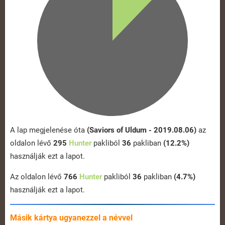
A lap megjelenése óta
(Saviors of Uldum - 2019.08.06)
az
oldalon lévő
295
Hunter
pakliból
36
pakliban
(12.2%)
használják ezt a lapot.
Az oldalon lévő
766
Hunter
pakliból
36
pakliban
(4.7%)
használják ezt a lapot.
Másik kártya ugyanezzel a névvel