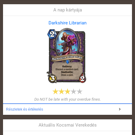
A nap kártyája
Darkshire Librarian
Do NOT be late with your overdue fines.
Részletek és értékelés
Aktuális Kocsmai Verekedés