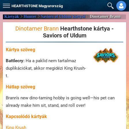
HEARTHSTONE
Magyarország
Kártyák
Hunter
Saviors of Uldum kártyái
Dinotamer Brann
Dinotamer Brann
Hearthstone kártya -
Saviors of Uldum
Kártya szöveg
Battlecry:
Ha a paklid nem tartalmaz
duplikációkat, akkor megidézi King Krush-
t.
Hátlap szöveg
Brann's new dino-taming hobby is going well—his pet can
already make him sit, stand, and roll over!
Kapcsolódó kártyák
King Krush