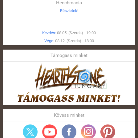
Henchmania
Részletek
!
Kezdés:
08.05. (Szerda) - 19:00
Vége:
08.12. (Szerda) - 18:00
Támogass minket
Kövess minket