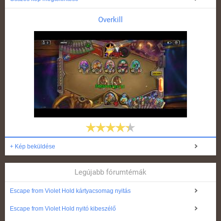
Overkill
+ Kép beküldése
Legújabb fórumtémák
Escape from Violet Hold kártyacsomag nyitás
Escape from Violet Hold nyitó kibeszélő