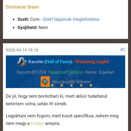
Dinotamer Brann
Szett:
Core -
Szett lapjainak megtekintése
Gyűjthető:
Nem
#1
2020.04.14 18:16
Kacsito (
Hall of Fame
)
-
Közösség segítő
Kacsito#21724
Tapasztalt játékos
Keres: Egyebet
De jó, hogy nem bontottam ki, mert akkor tudatlanul
betörtem volna, aztán itt sírnék.
Legyártani nem fogom, mert kaszt specifikus, nekem meg
nem megy a
Hunter
annyira.