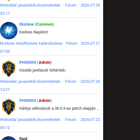
Weboldal javaslatok/észrevételek - Fórum · 2026.07.28
20:17
Ekstone (
Common
)
Kedves Naplóm!
Ekstone Hearthstone kalandozásai - Fórum · 2026.07.27
07:09
PHOENIX (
Admin
)
Kisebb javítások történtek:
Weboldal javaslatok/észrevételek - Fórum · 2026.07.26
13:27
PHOENIX (
Admin
)
Kártya változások a 36.0.3-as patch alapján frissítve az adatbázisban (képek is cserélve).
Weboldal javaslatok/észrevételek - Fórum · 2026.07.22
09:12
Ragi