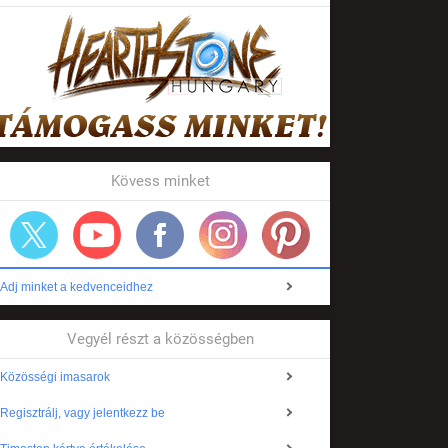
Kövess minket
Adj minket a kedvenceidhez
Vegyél részt a közösségben
Közösségi imasarok
Regisztrálj, vagy jelentkezz be