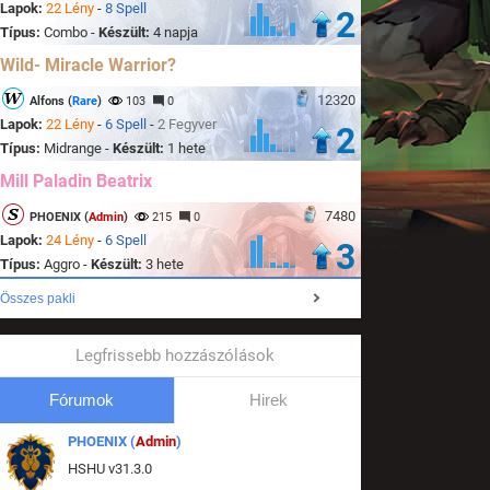
Lapok:
22 Lény
-
8 Spell
2
Típus:
Combo -
Készült:
4 napja
Wild- Miracle Warrior?
12320
Alfons (
Rare
)
103
0
Lapok:
22 Lény
-
6 Spell
-
2 Fegyver
2
Típus:
Midrange -
Készült:
1 hete
Mill Paladin Beatrix
7480
PHOENIX (
Admin
)
215
0
Lapok:
24 Lény
-
6 Spell
3
Típus:
Aggro -
Készült:
3 hete
Összes pakli
Legfrissebb hozzászólások
Fórumok
Hirek
PHOENIX (
Admin
)
HSHU v31.3.0