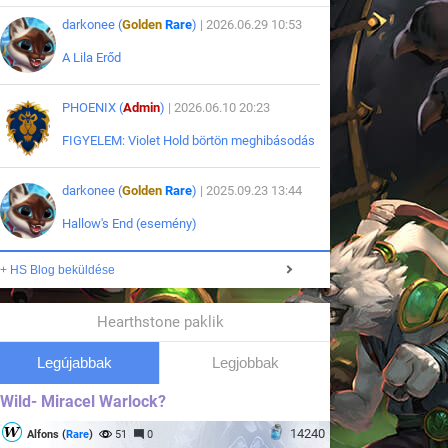
darkonee (
Golden
Rare
)
| 2026.06.29 10:53
A Lila Erőd
PHOENIX (
Admin
)
| 2026.06.10 20:23
FIGYELEM: Violet Hold börtön meghibásodás
darkonee (
Golden
Rare
)
| 2025.09.23 13:44
Hallow's End (esemény)
+ HS Blog beküldése
Hearthstone paklik
Legújabbak
Legjobbak
Wild- Miracel Warlock?
14240
Alfons (
Rare
)
51
0