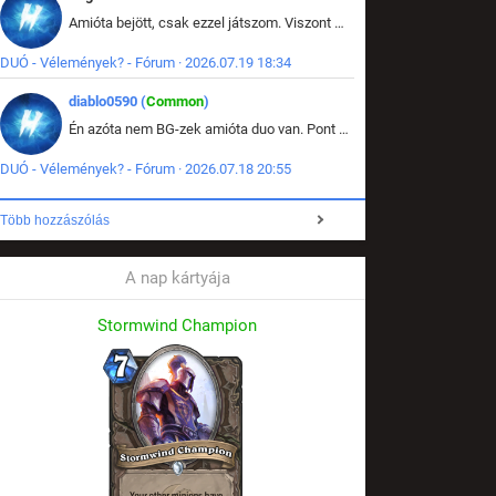
Amióta bejött, csak ezzel játszom. Viszont mint minden más - akár az alapjáték is, ez is baromira összetett lett. Néha már pár kör után is esélytelen az egész. Vagy irreállisan túltápol valaki, vagy lelép a partner, vagy csak hülye mint a segg. És amikor eljönne az én időm, na akkor jön el mindenki másé is. Engem jobban érdekelne, hogy ki milyen ratingen szokott játszani. Na ez lenne egy érdekes adat.
DUÓ - Vélemények? - Fórum · 2026.07.19 18:34
diablo0590 (
Common
)
Én azóta nem BG-zek amióta duo van. Pont azt szerettem benne, hogy rajtam múlik mi történik, nem pedig a társamon. Kérem vissza a régi BG-t :D
DUÓ - Vélemények? - Fórum · 2026.07.18 20:55
Több hozzászólás
A nap kártyája
Stormwind Champion