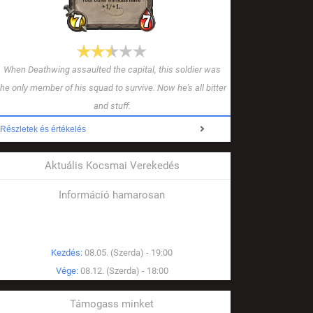
When Deathwing assaulted the capital, this soldier was
the only member of his squad to survive. Now he's all bitter
and stuff.
Részletek és értékelés
Aktuális Kocsmai Verekedés
Információ hamarosan
Kezdés:
08.05. (Szerda) - 19:00
Vége:
08.12. (Szerda) - 18:00
Támogass minket