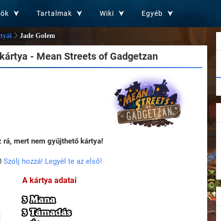
zök
Tartalmak
Wiki
Egyéb
tyái
Jade Golem
kártya - Mean Streets of Gadgetzan
rá, mert nem gyűjthető kártya!
0
Szólj hozzá! Legyél te az első!
A kártya adatai
3 Mana
3 Támadás