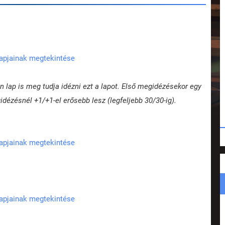
lapjainak megtekintése
 lap is meg tudja idézni ezt a lapot. Első megidézésekor egy
dézésnél +1/+1-el erősebb lesz (legfeljebb 30/30-ig).
lapjainak megtekintése
lapjainak megtekintése