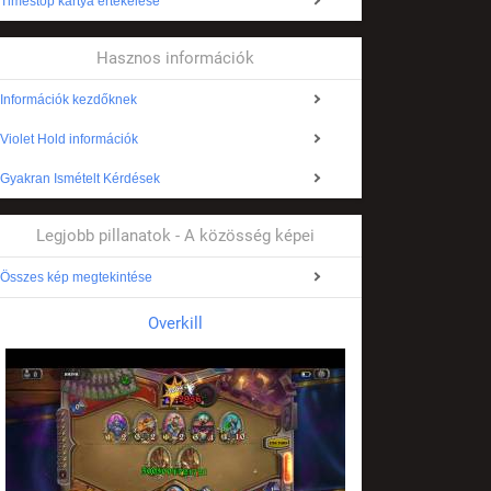
Timestop kártya értékelése
Hasznos információk
Információk kezdőknek
Violet Hold információk
Gyakran Ismételt Kérdések
Legjobb pillanatok - A közösség képei
Összes kép megtekintése
Overkill