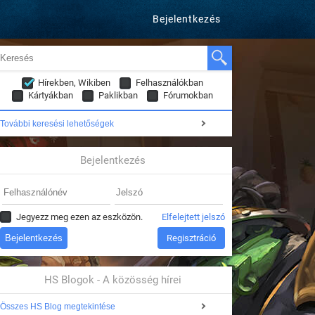
Bejelentkezés
Hírekben, Wikiben
Felhasználókban
Kártyákban
Paklikban
Fórumokban
További keresési lehetőségek
Bejelentkezés
Jegyezz meg ezen az eszközön.
Elfelejtett jelszó
Regisztráció
HS Blogok - A közösség hírei
Összes HS Blog megtekintése