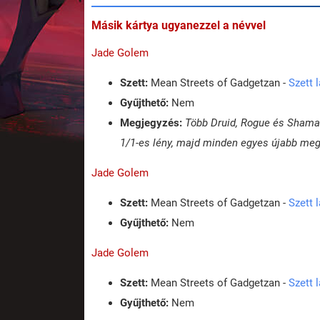
Másik kártya ugyanezzel a névvel
Jade Golem
Szett:
Mean Streets of Gadgetzan -
Szett 
Gyűjthető:
Nem
Megjegyzés:
Több Druid, Rogue és Shaman
1/1-es lény, majd minden egyes újabb megi
Jade Golem
Szett:
Mean Streets of Gadgetzan -
Szett 
Gyűjthető:
Nem
Jade Golem
Szett:
Mean Streets of Gadgetzan -
Szett 
Gyűjthető:
Nem