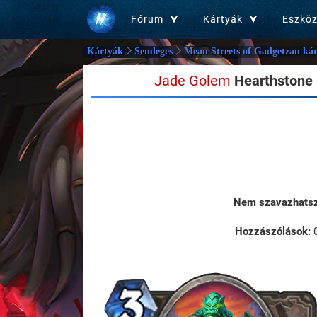
Fórum
Kártyák
Eszkö
Kártyák
Semleges
Mean Streets of Gadgetzan kár
Jade Golem
Hearthstone 
Nem szavazhatsz 
Hozzászólások: