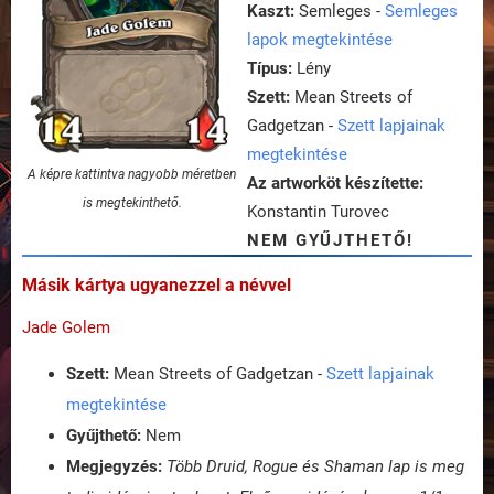
Kaszt:
Semleges -
Semleges
lapok megtekintése
Típus:
Lény
Szett:
Mean Streets of
Gadgetzan -
Szett lapjainak
megtekintése
A képre kattintva nagyobb méretben
Az artworköt készítette:
is megtekinthető.
Konstantin Turovec
NEM GYŰJTHETŐ!
Másik kártya ugyanezzel a névvel
Jade Golem
Szett:
Mean Streets of Gadgetzan -
Szett lapjainak
megtekintése
Gyűjthető:
Nem
Megjegyzés:
Több Druid, Rogue és Shaman lap is meg