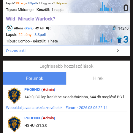
Lapok:
19 Lény
-
8 Spell
-
1 Fegyver
-
2 Helyszín
0
Típus:
Midrange -
Készült:
1 napja
Wild- Miracle Warlock?
14240
Alfons (
Rare
)
69
0
Lapok:
22 Lény
-
8 Spell
3
Típus:
Combo -
Készült:
1 hete
Összes pakli
Legfrissebb hozzászólások
Fórumok
Hirek
PHOENIX (
Admin
)
149 új BG lap került be az adatbázisba, 644 db meglévő BG lap módosult, bekerültek az új képek a megváltozott lapokhoz is.
Weboldal javaslatok/észrevételek - Fórum · 2026.08.06 22:14
PHOENIX (
Admin
)
HSHU v31.3.0