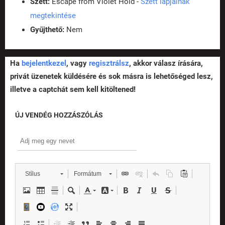
Szett:
Escape from Violet Hold -
Szett lapjainak
megtekintése
Gyűjthető:
Nem
Ha
bejelentkezel
, vagy
regisztrálsz
, akkor válasz írására,
privát üzenetek küldésére és sok másra is lehetőséged lesz,
illetve a captchát sem kell kitöltened!
ÚJ VENDÉG HOZZÁSZÓLÁS
Stílus
Formátum