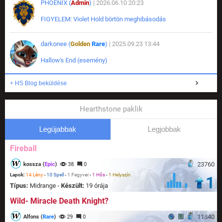
PHOENIX (
Admin
)
| 2026.06.10 20:23
FIGYELEM: Violet Hold börtön meghibásodás
darkonee (
Golden
Rare
)
| 2025.09.23 13:44
Hallow's End (esemény)
+ HS Blog beküldése
Hearthstone paklik
Legújabbak
Legjobbak
Fireball
23760
kossza (
Epic
)
38
0
Lapok:
14 Lény
-
10 Spell
-
1 Fegyver
-
1 Hős
-
1 Helyszín
1
Típus:
Midrange -
Készült:
19 órája
Wild- Miracle Death Knight?
11840
Alfons (
Rare
)
29
0