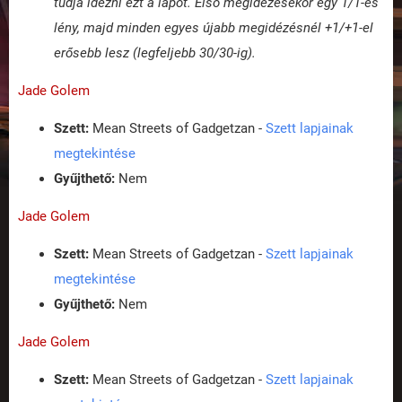
tudja idézni ezt a lapot. Első megidézésekor egy 1/1-es
lény, majd minden egyes újabb megidézésnél +1/+1-el
erősebb lesz (legfeljebb 30/30-ig).
Jade Golem
Szett:
Mean Streets of Gadgetzan -
Szett lapjainak
megtekintése
Gyűjthető:
Nem
Jade Golem
Szett:
Mean Streets of Gadgetzan -
Szett lapjainak
megtekintése
Gyűjthető:
Nem
Jade Golem
Szett:
Mean Streets of Gadgetzan -
Szett lapjainak