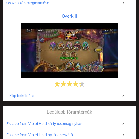
Összes kép megtekintése
Overkill
+ Kép beküldése
Legújabb fórumtémák
Escape from Violet Hold kártyacsomag nyitás
Escape from Violet Hold nyitó kibeszélő