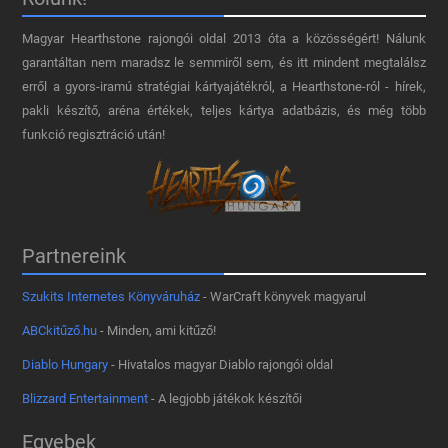
Magyar Hearthstone​ rajongói oldal 2013 óta a közösségért! Nálunk
garantáltan nem maradsz le semmiről sem, és itt mindent megtalálsz
erről a gyors-iramú stratégiai kártyajátékról, a Hearthstone-ról - hírek,
pakli készítő, aréna értékek, teljes kártya adatbázis, és még több
funkció regisztráció után!
Partnereink
Szukits Internetes Könyváruház
- WarCraft könyvek magyarul
ABCkitűző.hu
- Minden, ami kitűző!
Diablo Hungary
- Hivatalos magyar Diablo rajongói oldal
Blizzard Entertainment
- A legjobb játékok készítői
Egyebek