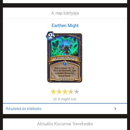
A nap kártyája
Earthen Might
Or it might not.
Részletek és értékelés
Aktuális Kocsmai Verekedés