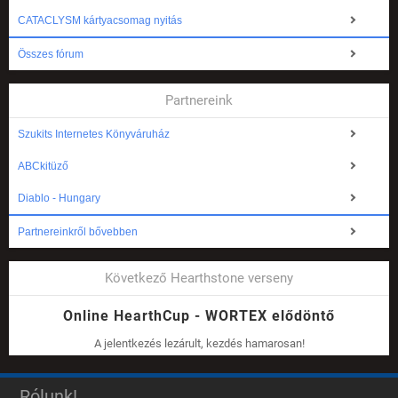
CATACLYSM kártyacsomag nyitás
Összes fórum
Partnereink
Szukits Internetes Könyváruház
ABCkitüző
Diablo - Hungary
Partnereinkről bővebben
Következő Hearthstone verseny
Online HearthCup - WORTEX elődöntő
A jelentkezés lezárult, kezdés hamarosan!
Rólunk!