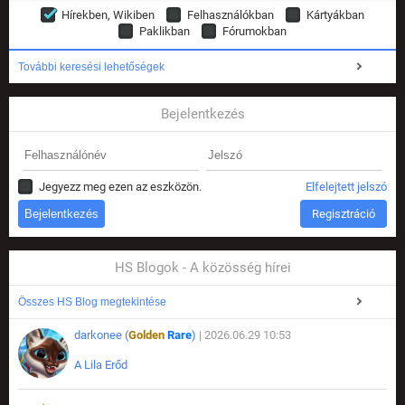
Hírekben, Wikiben
Felhasználókban
Kártyákban
Paklikban
Fórumokban
További keresési lehetőségek
Bejelentkezés
Jegyezz meg ezen az eszközön.
Elfelejtett jelszó
Regisztráció
HS Blogok - A közösség hírei
Összes HS Blog megtekintése
darkonee (
Golden
Rare
)
| 2026.06.29 10:53
A Lila Erőd