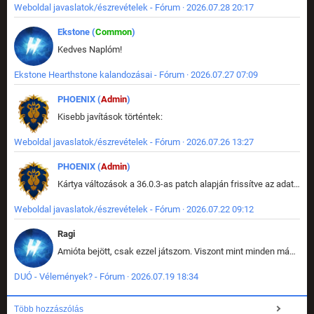
Weboldal javaslatok/észrevételek - Fórum · 2026.07.28 20:17
Ekstone (
Common
)
Kedves Naplóm!
Ekstone Hearthstone kalandozásai - Fórum · 2026.07.27 07:09
PHOENIX (
Admin
)
Kisebb javítások történtek:
Weboldal javaslatok/észrevételek - Fórum · 2026.07.26 13:27
PHOENIX (
Admin
)
Kártya változások a 36.0.3-as patch alapján frissítve az adatbázisban (képek is cserélve).
Weboldal javaslatok/észrevételek - Fórum · 2026.07.22 09:12
Ragi
Amióta bejött, csak ezzel játszom. Viszont mint minden más - akár az alapjáték is, ez is baromira összetett lett. Néha már pár kör után is esélytelen az egész. Vagy irreállisan túltápol valaki, vagy lelép a partner, vagy csak hülye mint a segg. És amikor eljönne az én időm, na akkor jön el mindenki másé is. Engem jobban érdekelne, hogy ki milyen ratingen szokott játszani. Na ez lenne egy érdekes adat.
DUÓ - Vélemények? - Fórum · 2026.07.19 18:34
Több hozzászólás