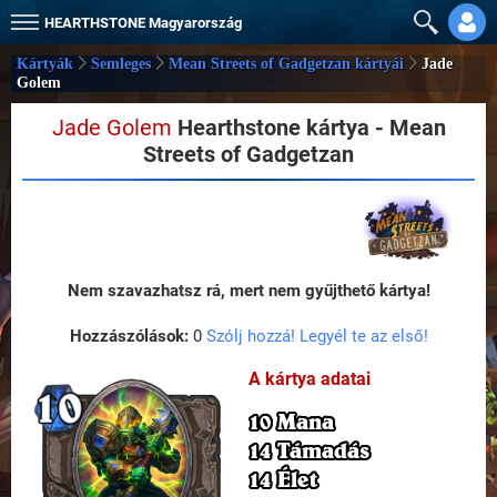
HEARTHSTONE
Magyarország
Kártyák
Semleges
Mean Streets of Gadgetzan kártyái
Jade
Golem
Jade Golem
Hearthstone kártya - Mean
Streets of Gadgetzan
Nem szavazhatsz rá, mert nem gyűjthető kártya!
Hozzászólások:
0
Szólj hozzá! Legyél te az első!
A kártya adatai
10 Mana
14 Támadás
14 Élet