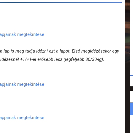
lapjainak megtekintése
 lap is meg tudja idézni ezt a lapot. Első megidézésekor egy
dézésnél +1/+1-el erősebb lesz (legfeljebb 30/30-ig).
lapjainak megtekintése
lapjainak megtekintése