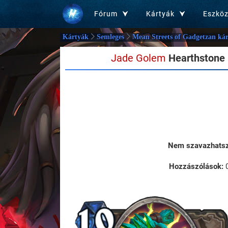
Fórum
Kártyák
Eszkö
Kártyák
Semleges
Mean Streets of Gadgetzan kár
Jade Golem
Hearthstone 
Nem szavazhatsz 
Hozzászólások: