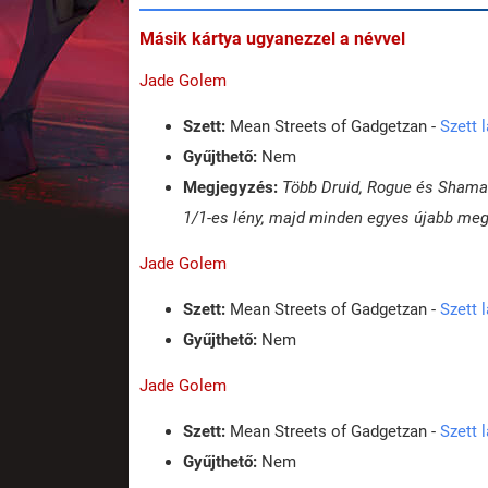
Másik kártya ugyanezzel a névvel
Jade Golem
Szett:
Mean Streets of Gadgetzan -
Szett 
Gyűjthető:
Nem
Megjegyzés:
Több Druid, Rogue és Shaman
1/1-es lény, majd minden egyes újabb megi
Jade Golem
Szett:
Mean Streets of Gadgetzan -
Szett 
Gyűjthető:
Nem
Jade Golem
Szett:
Mean Streets of Gadgetzan -
Szett 
Gyűjthető:
Nem