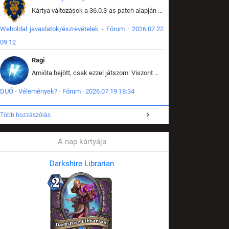
Kártya változások a 36.0.3-as patch alapján frissítve az adatbázisban (képek is cserélve).
Weboldal javaslatok/észrevételek - Fórum · 2026.07.22
09:12
Ragi
Amióta bejött, csak ezzel játszom. Viszont mint minden más - akár az alapjáték is, ez is baromira összetett lett. Néha már pár kör után is esélytelen az egész. Vagy irreállisan túltápol valaki, vagy lelép a partner, vagy csak hülye mint a segg. És amikor eljönne az én időm, na akkor jön el mindenki másé is. Engem jobban érdekelne, hogy ki milyen ratingen szokott játszani. Na ez lenne egy érdekes adat.
DUÓ - Vélemények? - Fórum · 2026.07.19 18:34
Több hozzászólás
A nap kártyája
Darkshire Librarian