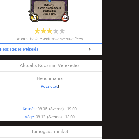
Do NOT be late with your overdue fines.
Részletek és értékelés
Aktuális Kocsmai Verekedés
Henchmania
Részletek
!
Kezdés:
08.05. (Szerda) - 19:00
Vége:
08.12. (Szerda) - 18:00
Támogass minket