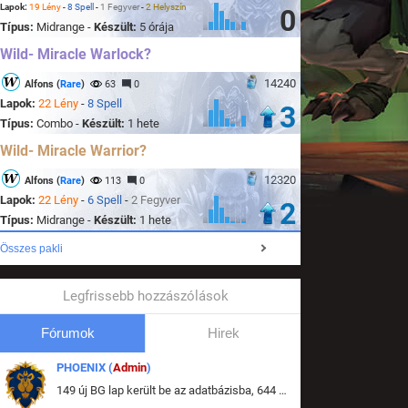
Lapok:
19 Lény
-
8 Spell
-
1 Fegyver
-
2 Helyszín
0
Típus:
Midrange -
Készült:
5 órája
Wild- Miracle Warlock?
14240
Alfons (
Rare
)
63
0
Lapok:
22 Lény
-
8 Spell
3
Típus:
Combo -
Készült:
1 hete
Wild- Miracle Warrior?
12320
Alfons (
Rare
)
113
0
Lapok:
22 Lény
-
6 Spell
-
2 Fegyver
2
Típus:
Midrange -
Készült:
1 hete
Összes pakli
Legfrissebb hozzászólások
Fórumok
Hirek
PHOENIX (
Admin
)
149 új BG lap került be az adatbázisba, 644 db meglévő BG lap módosult, bekerültek az új képek a megváltozott lapokhoz is.