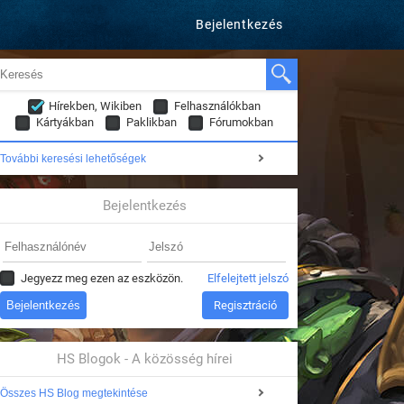
Bejelentkezés
Hírekben, Wikiben
Felhasználókban
Kártyákban
Paklikban
Fórumokban
További keresési lehetőségek
Bejelentkezés
Jegyezz meg ezen az eszközön.
Elfelejtett jelszó
Regisztráció
HS Blogok - A közösség hírei
Összes HS Blog megtekintése