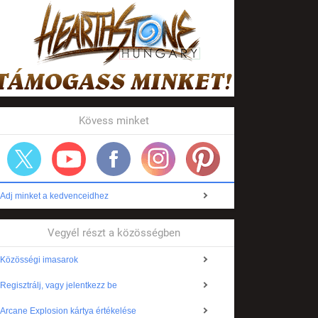
Kövess minket
Adj minket a kedvenceidhez
Vegyél részt a közösségben
Közösségi imasarok
Regisztrálj, vagy jelentkezz be
Arcane Explosion kártya értékelése