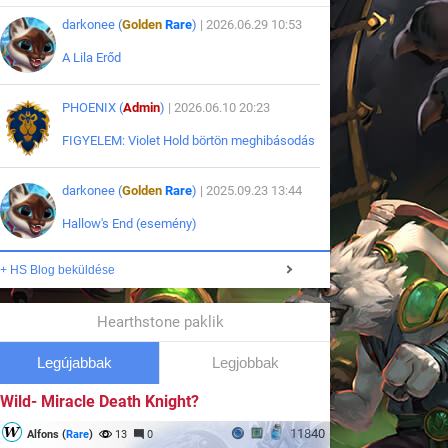
darkonee (
Golden
Rare
)
| 2026.06.29 10:53
A Lila Erőd
PHOENIX (
Admin
)
| 2026.06.10 20:23
FIGYELEM: Violet Hold börtön meghibásodás
darkonee (
Golden
Rare
)
| 2025.09.23 13:44
Hallow's End (esemény)
+ HS Blog beküldése
Hearthstone paklik
Legújabbak
Legjobbak
Wild- Miracle Death Knight?
11840
Alfons (
Rare
)
13
0