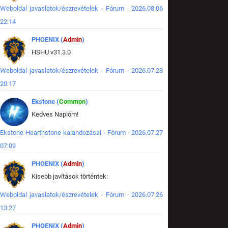
Weboldal javaslatok/észrevételek - Fórum · 2026.08.06
22:14
PHOENIX (
Admin
)
HSHU v31.3.0
Weboldal javaslatok/észrevételek - Fórum · 2026.07.28
20:17
Ekstone (
Common
)
Kedves Naplóm!
Ekstone Hearthstone kalandozásai - Fórum · 2026.07.27
07:09
PHOENIX (
Admin
)
Kisebb javítások történtek:
Weboldal javaslatok/észrevételek - Fórum · 2026.07.26
13:27
PHOENIX (
Admin
)