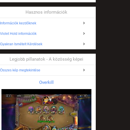
Hasznos információk
Információk kezdőknek
Violet Hold információk
Gyakran Ismételt Kérdések
Legjobb pillanatok - A közösség képei
Összes kép megtekintése
Overkill