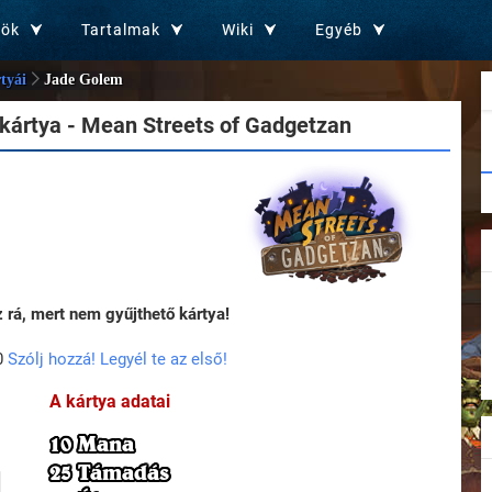
zök
Tartalmak
Wiki
Egyéb
tyái
Jade Golem
kártya - Mean Streets of Gadgetzan
rá, mert nem gyűjthető kártya!
0
Szólj hozzá! Legyél te az első!
A kártya adatai
10 Mana
25 Támadás