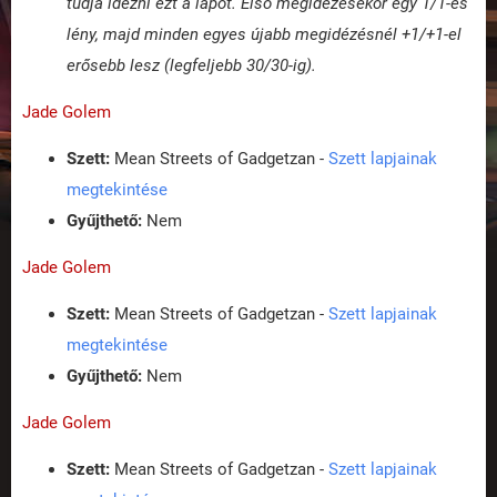
tudja idézni ezt a lapot. Első megidézésekor egy 1/1-es
lény, majd minden egyes újabb megidézésnél +1/+1-el
erősebb lesz (legfeljebb 30/30-ig).
Jade Golem
Szett:
Mean Streets of Gadgetzan -
Szett lapjainak
megtekintése
Gyűjthető:
Nem
Jade Golem
Szett:
Mean Streets of Gadgetzan -
Szett lapjainak
megtekintése
Gyűjthető:
Nem
Jade Golem
Szett:
Mean Streets of Gadgetzan -
Szett lapjainak