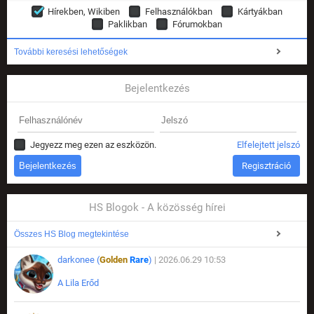
Hírekben, Wikiben
Felhasználókban
Kártyákban
Paklikban
Fórumokban
További keresési lehetőségek
Bejelentkezés
Jegyezz meg ezen az eszközön.
Elfelejtett jelszó
Regisztráció
HS Blogok - A közösség hírei
Összes HS Blog megtekintése
darkonee (
Golden
Rare
)
| 2026.06.29 10:53
A Lila Erőd