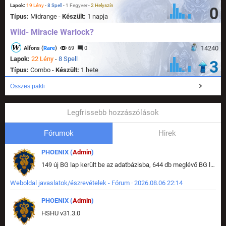
Lapok:
19 Lény
-
8 Spell
-
1 Fegyver
-
2 Helyszín
0
Típus:
Midrange -
Készült:
1 napja
Wild- Miracle Warlock?
14240
Alfons (
Rare
)
69
0
Lapok:
22 Lény
-
8 Spell
3
Típus:
Combo -
Készült:
1 hete
Összes pakli
Legfrissebb hozzászólások
Fórumok
Hirek
PHOENIX (
Admin
)
149 új BG lap került be az adatbázisba, 644 db meglévő BG lap módosult, bekerültek az új képek a megváltozott lapokhoz is.
Weboldal javaslatok/észrevételek - Fórum · 2026.08.06 22:14
PHOENIX (
Admin
)
HSHU v31.3.0