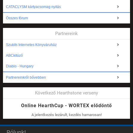
CATACLYSM kártyacsomag nyitás
Összes fórum
Partnereink
Szukits Internetes Könyváruház
ABCkitüző
Diablo - Hungary
Partnereinkről bővebben
Következő Hearthstone verseny
Online HearthCup - WORTEX elődöntő
A jelentkezés lezárult, kezdés hamarosan!
Rólunk!