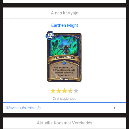
A nap kártyája
Earthen Might
Or it might not.
Részletek és értékelés
Aktuális Kocsmai Verekedés