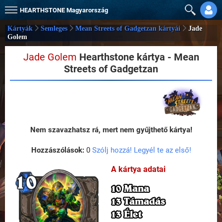
HEARTHSTONE
Magyarország
Kártyák
Semleges
Mean Streets of Gadgetzan kártyái
Jade
Golem
Jade Golem
Hearthstone kártya - Mean
Streets of Gadgetzan
Nem szavazhatsz rá, mert nem gyűjthető kártya!
Hozzászólások:
0
Szólj hozzá! Legyél te az első!
A kártya adatai
10 Mana
13 Támadás
13 Élet