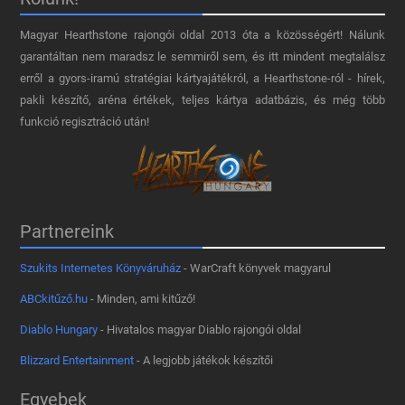
Magyar Hearthstone​ rajongói oldal 2013 óta a közösségért! Nálunk
garantáltan nem maradsz le semmiről sem, és itt mindent megtalálsz
erről a gyors-iramú stratégiai kártyajátékról, a Hearthstone-ról - hírek,
pakli készítő, aréna értékek, teljes kártya adatbázis, és még több
funkció regisztráció után!
Partnereink
Szukits Internetes Könyváruház
- WarCraft könyvek magyarul
ABCkitűző.hu
- Minden, ami kitűző!
Diablo Hungary
- Hivatalos magyar Diablo rajongói oldal
Blizzard Entertainment
- A legjobb játékok készítői
Egyebek