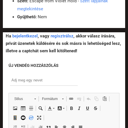
Szett:
Escape from Violet Hold -
Szett lapjainak
megtekintése
Gyűjthető:
Nem
Ha
bejelentkezel
, vagy
regisztrálsz
, akkor válasz írására,
privát üzenetek küldésére és sok másra is lehetőséged lesz,
illetve a captchát sem kell kitöltened!
ÚJ VENDÉG HOZZÁSZÓLÁS
Stílus
Formátum