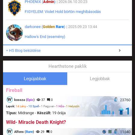
PHOENIX (
Admin
)
| 2026.06.10 20:23
FIGYELEM: Violet Hold börtön meghibásodás
darkonee (
Golden
Rare
)
| 2025.09.23 13:44
Hallow's End (esemény)
+ HS Blog beküldése
Hearthstone paklik
Legújabbak
Legjobbak
Fireball
23760
kossza (
Epic
)
37
0
Lapok:
14 Lény
-
10 Spell
-
1 Fegyver
-
1 Hős
-
1 Helyszín
1
Típus:
Midrange -
Készült:
19 órája
Wild- Miracle Death Knight?
11840
Alfons (
Rare
)
29
0