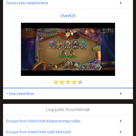
Összes kép megtekintése
Overkill
+ Kép beküldése
Legújabb fórumtémák
Escape from Violet Hold kártyacsomag nyitás
Escape from Violet Hold nyitó kibeszélő