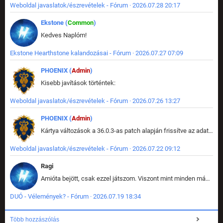
Weboldal javaslatok/észrevételek - Fórum · 2026.07.28 20:17
Ekstone (
Common
)
Kedves Naplóm!
Ekstone Hearthstone kalandozásai - Fórum · 2026.07.27 07:09
PHOENIX (
Admin
)
Kisebb javítások történtek:
Weboldal javaslatok/észrevételek - Fórum · 2026.07.26 13:27
PHOENIX (
Admin
)
Kártya változások a 36.0.3-as patch alapján frissítve az adatbázisban (képek is cserélve).
Weboldal javaslatok/észrevételek - Fórum · 2026.07.22 09:12
Ragi
Amióta bejött, csak ezzel játszom. Viszont mint minden más - akár az alapjáték is, ez is baromira összetett lett. Néha már pár kör után is esélytelen az egész. Vagy irreállisan túltápol valaki, vagy lelép a partner, vagy csak hülye mint a segg. És amikor eljönne az én időm, na akkor jön el mindenki másé is. Engem jobban érdekelne, hogy ki milyen ratingen szokott játszani. Na ez lenne egy érdekes adat.
DUÓ - Vélemények? - Fórum · 2026.07.19 18:34
Több hozzászólás