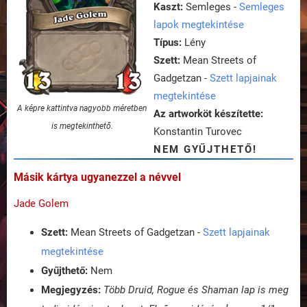
Kaszt:
Semleges -
Semleges
lapok megtekintése
Típus:
Lény
Szett:
Mean Streets of
Gadgetzan -
Szett lapjainak
megtekintése
A képre kattintva nagyobb méretben
Az artworköt készítette:
is megtekinthető.
Konstantin Turovec
NEM GYŰJTHETŐ!
Másik kártya ugyanezzel a névvel
Jade Golem
Szett:
Mean Streets of Gadgetzan -
Szett lapjainak
megtekintése
Gyűjthető:
Nem
Megjegyzés:
Több Druid, Rogue és Shaman lap is meg