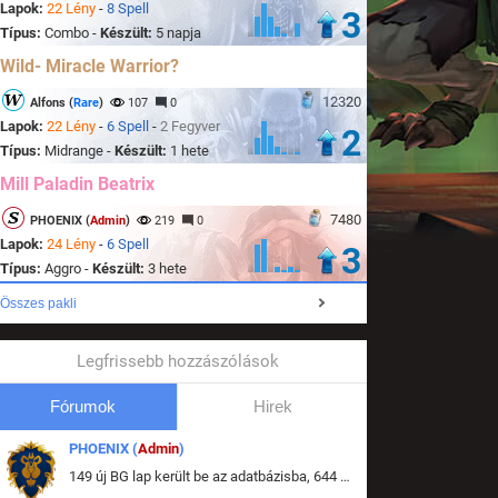
Lapok:
22 Lény
-
8 Spell
3
Típus:
Combo -
Készült:
5 napja
Wild- Miracle Warrior?
12320
Alfons (
Rare
)
107
0
Lapok:
22 Lény
-
6 Spell
-
2 Fegyver
2
Típus:
Midrange -
Készült:
1 hete
Mill Paladin Beatrix
7480
PHOENIX (
Admin
)
219
0
Lapok:
24 Lény
-
6 Spell
3
Típus:
Aggro -
Készült:
3 hete
Összes pakli
Legfrissebb hozzászólások
Fórumok
Hirek
PHOENIX (
Admin
)
149 új BG lap került be az adatbázisba, 644 db meglévő BG lap módosult, bekerültek az új képek a megváltozott lapokhoz is.