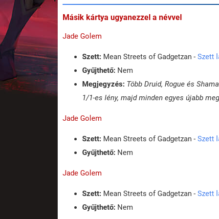
Másik kártya ugyanezzel a névvel
Jade Golem
Szett:
Mean Streets of Gadgetzan -
Szett 
Gyűjthető:
Nem
Megjegyzés:
Több Druid, Rogue és Shaman
1/1-es lény, majd minden egyes újabb megi
Jade Golem
Szett:
Mean Streets of Gadgetzan -
Szett 
Gyűjthető:
Nem
Jade Golem
Szett:
Mean Streets of Gadgetzan -
Szett 
Gyűjthető:
Nem