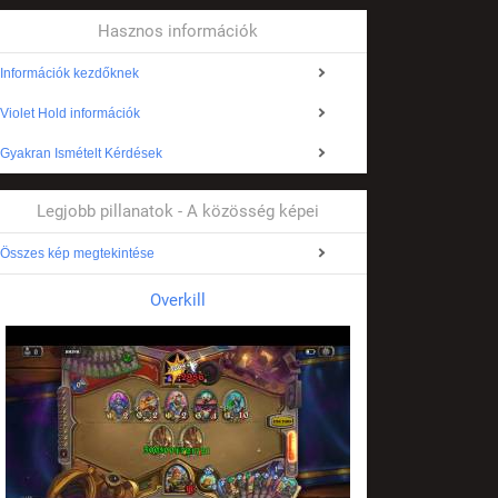
Hasznos információk
Információk kezdőknek
Violet Hold információk
Gyakran Ismételt Kérdések
Legjobb pillanatok - A közösség képei
Összes kép megtekintése
Overkill