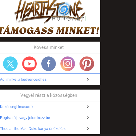
Kövess minket
Adj minket a kedvenceidhez
Vegyél részt a közösségben
Közösségi imasarok
Regisztrálj, vagy jelentkezz be
Theotar, the Mad Duke kártya értékelése