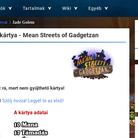
zök
Tartalmak
Wiki
Egyéb
tyái
Jade Golem
kártya - Mean Streets of Gadgetzan
rá, mert nem gyűjthető kártya!
0
Szólj hozzá! Legyél te az első!
A kártya adatai
10 Mana
17 Támadás