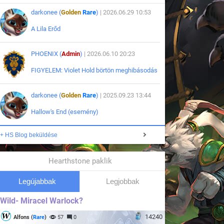
darkonee (
Golden
Rare
)
| 2026.06.29 10:53
A Lila Erőd
PHOENIX (
Admin
)
| 2026.06.10 20:23
FIGYELEM: Violet Hold börtön meghibásodás
darkonee (
Golden
Rare
)
| 2025.09.23 13:44
Hallow's End (esemény)
+ HS Blog beküldése
Hearthstone paklik
Legújabbak
Legjobbak
Wild- Miracel Warlock?
14240
Alfons (
Rare
)
57
0