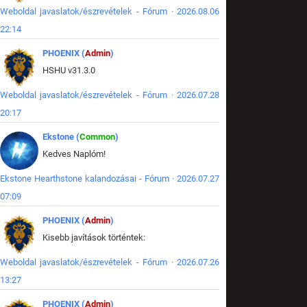
Weboldal javaslatok/észrevételek - Fórum · 2026.08.06
22:14
PHOENIX (
Admin
)
HSHU v31.3.0
Weboldal javaslatok/észrevételek - Fórum · 2026.07.28
20:17
Ekstone (
Common
)
Kedves Naplóm!
Ekstone Hearthstone kalandozásai - Fórum · 2026.07.27
07:09
PHOENIX (
Admin
)
Kisebb javítások történtek:
Weboldal javaslatok/észrevételek - Fórum · 2026.07.26
13:27
PHOENIX (
Admin
)