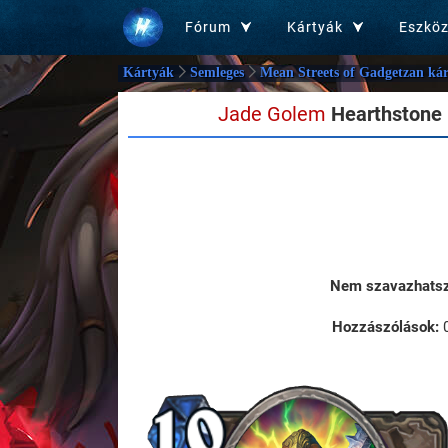
Fórum
Kártyák
Eszkö
Kártyák
Semleges
Mean Streets of Gadgetzan kár
Jade Golem
Hearthstone 
Nem szavazhatsz 
Hozzászólások: