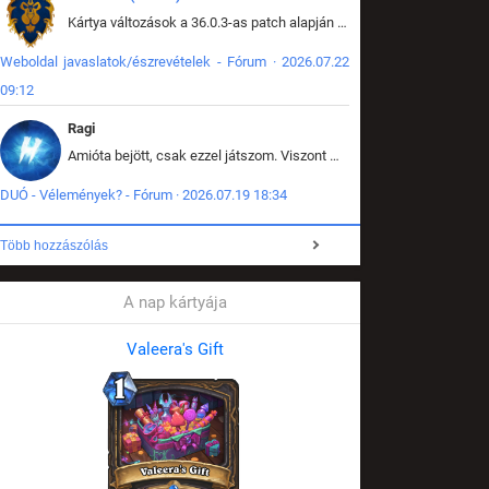
Kártya változások a 36.0.3-as patch alapján frissítve az adatbázisban (képek is cserélve).
Weboldal javaslatok/észrevételek - Fórum · 2026.07.22
09:12
Ragi
Amióta bejött, csak ezzel játszom. Viszont mint minden más - akár az alapjáték is, ez is baromira összetett lett. Néha már pár kör után is esélytelen az egész. Vagy irreállisan túltápol valaki, vagy lelép a partner, vagy csak hülye mint a segg. És amikor eljönne az én időm, na akkor jön el mindenki másé is. Engem jobban érdekelne, hogy ki milyen ratingen szokott játszani. Na ez lenne egy érdekes adat.
DUÓ - Vélemények? - Fórum · 2026.07.19 18:34
Több hozzászólás
A nap kártyája
Valeera's Gift