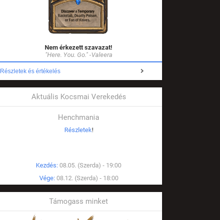
Nem érkezett szavazat!
"Here. You. Go." -Valeera
Részletek és értékelés
Aktuális Kocsmai Verekedés
Henchmania
Részletek
!
Kezdés:
08.05. (Szerda) - 19:00
Vége:
08.12. (Szerda) - 18:00
Támogass minket