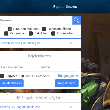
Bejelentkezés
Hírekben, Wikiben
Felhasználókban
Kártyákban
Paklikban
Fórumokban
További keresési lehetőségek
Bejelentkezés
Jegyezz meg ezen az eszközön.
Elfelejtett jelszó
Regisztráció
HS Blogok - A közösség hírei
Összes HS Blog megtekintése