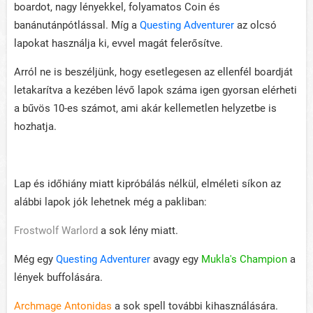
boardot, nagy lényekkel, folyamatos Coin és
banánutánpótlással. Míg a
Questing Adventurer
az olcsó
lapokat használja ki, evvel magát felerősítve.
Arról ne is beszéljünk, hogy esetlegesen az ellenfél boardját
letakarítva a kezében lévő lapok száma igen gyorsan elérheti
a bűvös 10-es számot, ami akár kellemetlen helyzetbe is
hozhatja.
Lap és időhiány miatt kipróbálás nélkül, elméleti síkon az
alábbi lapok jók lehetnek még a pakliban:
Frostwolf Warlord
a sok lény miatt.
Még egy
Questing Adventurer
avagy egy
Mukla's Champion
a
lények buffolására.
Archmage Antonidas
a sok spell további kihasználására.