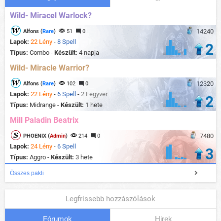
Wild- Miracel Warlock?
14240
Alfons (
Rare
)
51
0
Lapok:
22 Lény
-
8 Spell
2
Típus:
Combo -
Készült:
4 napja
Wild- Miracle Warrior?
12320
Alfons (
Rare
)
102
0
Lapok:
22 Lény
-
6 Spell
-
2 Fegyver
2
Típus:
Midrange -
Készült:
1 hete
Mill Paladin Beatrix
7480
PHOENIX (
Admin
)
214
0
Lapok:
24 Lény
-
6 Spell
3
Típus:
Aggro -
Készült:
3 hete
Összes pakli
Legfrissebb hozzászólások
Fórumok
Hirek