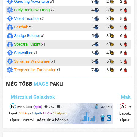
Questing Adventurer
x1
3
2
2
Burly Rockjaw Trogg
x2
4
3
5
Violet Teacher
x2
4
3
5
Loatheb
x1
5
5
5
Sludge Belcher
x1
5
3
6
Spectral Knight
x1
5
4
6
Sunwalker
x1
6
4
5
Sylvanas Windrunner
x1
6
5
5
Troggzor the Earthinator
x1
7
6
6
MÉG TÖBB
MAGE
PAKLI
Márcziusi Galaxisok
Make a
43260
Mr. Gábor (
Epic
)
267
0
PHOEN
Lapok:
20
Lapok:
34 Lény
-
1 Spell
-
2 Hős
-
3 Helyszín
3
Típus:
Control -
Készült:
4 hónapja
Típus:
Te