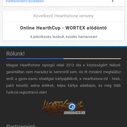
Partnereinkről bővebben
Következő Hearthstone verseny
Online HearthCup - WORTEX elődöntő
A jelentkezés lezárult, kezdés hamarosan!
Rólunk!
Magyar Hearthstone​ rajongói oldal 2013 óta a közösségért! Nálunk
garantáltan nem maradsz le semmiről sem, és itt mindent megtalálsz
erről a gyors-iramú stratégiai kártyajátékról, a Hearthstone-ról - hírek,
pakli készítő, aréna értékek, teljes kártya adatbázis, és még több
funkció regisztráció után!
Partnereink