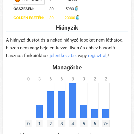
ÖSSZESEN:
30
5980
-
GOLDEN ESETÉN:
30
20000
-
Hiányzik
A hiányzó dustot és a neked hiányzó lapokat nem láthatod,
hiszen nem vagy bejelentkezve. Ilyen és ehhez hasonló
hasznos funkciókhoz
jelentkezz be
, vagy
regisztrálj
!
Managörbe
0
1
2
3
4
5
6
7+