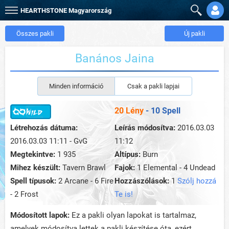
HEARTHSTONE
Magyarország
Összes pakli
Új pakli
Banános Jaina
Minden információ
Csak a pakli lapjai
20 Lény
- 10 Spell
Létrehozás dátuma:
Leírás módosítva:
2016.03.03
2016.03.03 11:11 - GvG
11:12
Megtekintve:
1 935
Altípus:
Burn
Mihez készült:
Tavern Brawl
Fajok:
1 Elemental - 4 Undead
Spell típusok:
2 Arcane - 6 Fire
Hozzászólások:
1
Szólj hozzá
- 2 Frost
Te is!
Módosított lapok:
Ez a pakli olyan lapokat is tartalmaz,
amelyek módosítva lettek a pakli készítése óta, ezért