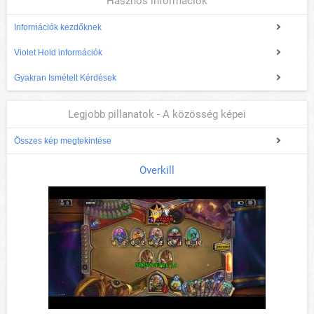
Hasznos információk
Információk kezdőknek
Violet Hold információk
Gyakran Ismételt Kérdések
Legjobb pillanatok - A közösség képei
Összes kép megtekintése
Overkill