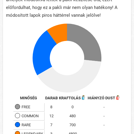
előfordulhat, hogy ez a pakli már nem olyan hatékony! A
módosított lapok piros háttérrel vannak jelölve!
MINŐSÉG
DARAB
KRAFTOLÁS
HIÁNYZÓ DUST
FREE
8
0
-
COMMON
12
480
-
RARE
7
700
-
LEGENDARY
3
4800
-