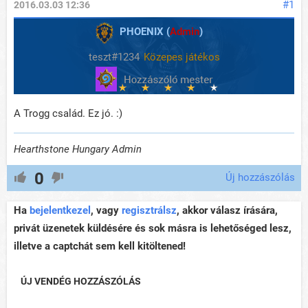
#1
2016.03.03 12:36
PHOENIX (
Admin
)
teszt#1234
Közepes játékos
A Trogg család. Ez jó. :)
Hearthstone Hungary Admin
0
Új hozzászólás
Ha
bejelentkezel
, vagy
regisztrálsz
, akkor válasz írására,
privát üzenetek küldésére és sok másra is lehetőséged lesz,
illetve a captchát sem kell kitöltened!
ÚJ VENDÉG HOZZÁSZÓLÁS