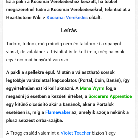
Ez a pakli a Kocsmai Verekedéshez készült, ha többet
megszeretnél tudni a Kocsmai Verekedésekről, tekintsd át a
Hearthstone Wiki >
Kocsmai Verekedés
oldalt.
Leírás
Tudom, tudom, még mindig nem én találom ki a spanyol
viaszt, de valakinek a triviálist is le kell írnia, még ha csak
egy kocsmai bunyóról van szó.
A pakli a spellekre épül. Miután a választható sorsok
legtöbbje varázslattal kapcsolatos (Portal, Coin, Banán), így
egyértelműen ezt ki kell aknázni. A
Mana Wyrm
fogja
megadni jó esetben a kezdeti értéket, a
Sorcerer's Apprentice
egy kitűnő olcsósító akár a banánok, akár a Portalok
esetében is, míg a
Flamewaker
az, amelyik szórja nekünk a
plusz sebzést orrba-szájba.
A Trogg család valamint a
Violet Teacher
biztosít egy