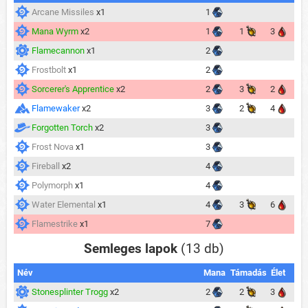
Arcane Missiles
x1
1
Mana Wyrm
x2
1
1
3
Flamecannon
x1
2
Frostbolt
x1
2
Sorcerer's Apprentice
x2
2
3
2
Flamewaker
x2
3
2
4
Forgotten Torch
x2
3
Frost Nova
x1
3
Fireball
x2
4
Polymorph
x1
4
Water Elemental
x1
4
3
6
Flamestrike
x1
7
Semleges lapok
(13 db)
Név
Mana
Támadás
Élet
Stonesplinter Trogg
x2
2
2
3