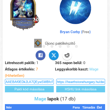
Bryan Corby (
Free
)
Létrehozott paklik:
1
365 napon belül:
0
Átlagos értékelés:
7
Leggyakoribb kaszt:
Mage
(Hihetetlen)
Mage
lapok
(17 db)
Név
Pana
Támadás
Élet