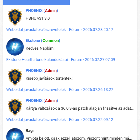
PHOENIX (
Admin
)
HSHU v31.3.0
Weboldal javaslatok/észrevételek - Fórum · 2026.07.28 20:17
Ekstone (
Common
)
Kedves Naplóm!
Ekstone Hearthstone kalandozásai - Fórum · 2026.07.27 07:09
PHOENIX (
Admin
)
Kisebb javítások történtek:
Weboldal javaslatok/észrevételek - Fórum · 2026.07.26 13:27
PHOENIX (
Admin
)
Kártya változások a 36.0.3-as patch alapján frissítve az adatbázisban (képek is cserélve).
Weboldal javaslatok/észrevételek - Fórum · 2026.07.22 09:12
Ragi
Amióta bejött, csak ezzel játszom. Viszont mint minden más - akár az alapjáték is, ez is baromira összetett lett. Néha már pár kör után is esélytelen az egész. Vagy irreállisan túltápol valaki, vagy lelép a partner, vagy csak hülye mint a segg. És amikor eljönne az én időm, na akkor jön el mindenki másé is. Engem jobban érdekelne, hogy ki milyen ratingen szokott játszani. Na ez lenne egy érdekes adat.