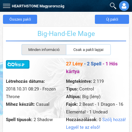
HEARTHSTONE
Magyarország
Összes pakli
Új pakli
Big-Hand-Ele Mage
Minden információ
Csak a pakli lapjai
27 Lény
- 2 Spell
- 1 Hős
kártya
Létrehozás dátuma:
Megtekintve:
2 119
2018.10.31 08:29 - Frozen
Típus:
Control
Throne
Altípus:
Big (lény)
Mihez készült:
Casual
Fajok:
2 Beast - 1 Dragon - 16
Elemental - 1 Undead
Spell típusok:
2 Shadow
Hozzászólások:
0
Szólj hozzá!
Legyél te az első!