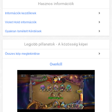
Hasznos információk
Információk kezdőknek
Violet Hold információk
Gyakran Ismételt Kérdések
Legjobb pillanatok - A közösség képei
Összes kép megtekintése
Overkill