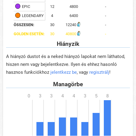
EPIC
12
4800
-
LEGENDARY
4
6400
-
ÖSSZESEN:
30
12240
-
GOLDEN ESETÉN:
30
40800
-
Hiányzik
A hiányzó dustot és a neked hiányzó lapokat nem láthatod,
hiszen nem vagy bejelentkezve. Ilyen és ehhez hasonló
hasznos funkciókhoz
jelentkezz be
, vagy
regisztrálj
!
Managörbe