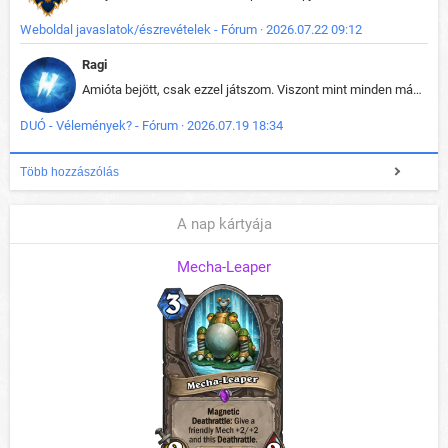
Weboldal javaslatok/észrevételek - Fórum · 2026.07.22 09:12
Ragi
Amióta bejött, csak ezzel játszom. Viszont mint minden más - akár az alapjáték is, ez is baromira összetett lett. Néha már pár kör után is esélytelen az egész. Vagy irreállisan túltápol valaki, vagy lelép a partner, vagy csak hülye mint a segg. És amikor eljönne az én időm, na akkor jön el mindenki másé is. Engem jobban érdekelne, hogy ki milyen ratingen szokott játszani. Na ez lenne egy érdekes adat.
DUÓ - Vélemények? - Fórum · 2026.07.19 18:34
Több hozzászólás
A nap kártyája
Mecha-Leaper