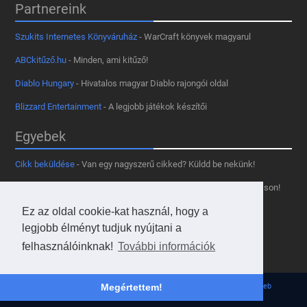
Partnereink
Szukits Internetes Könyváruház
- WarCraft könyvek magyarul
ABCkitűző.hu
- Minden, ami kitűző!
Diablo Hungary
- Hivatalos magyar Diablo rajongói oldal
Blizzard Entertainment
- A legjobb játékok készítői
Egyebek
Cikk beküldése
- Van egy nagyszerű cikked? Küldd be nekünk!
Támogass minket
- Tetszik az oldal? Segíts, hogy fennmaradhasson!
Kapcsolat, médiaajánlat
- Lépj velünk kapcsolatba!
Ez az oldal cookie-kat használ, hogy a
legjobb élményt tudjuk nyújtani a
Használd a tooltipünket
- A saját oldaladon is!
felhasználóinknak!
További információk
Adatvédelmi szabályzat
- A felhasználókért!
© 2013 - 2026 Hearthstone Hungary v31.3.0. - Borovi Bence | Powered by
JsWeb
Megértettem!