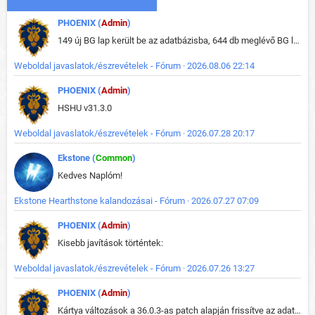
PHOENIX (
Admin
)
149 új BG lap került be az adatbázisba, 644 db meglévő BG lap módosult, bekerültek az új képek a megváltozott lapokhoz is.
Weboldal javaslatok/észrevételek - Fórum · 2026.08.06 22:14
PHOENIX (
Admin
)
HSHU v31.3.0
Weboldal javaslatok/észrevételek - Fórum · 2026.07.28 20:17
Ekstone (
Common
)
Kedves Naplóm!
Ekstone Hearthstone kalandozásai - Fórum · 2026.07.27 07:09
PHOENIX (
Admin
)
Kisebb javítások történtek:
Weboldal javaslatok/észrevételek - Fórum · 2026.07.26 13:27
PHOENIX (
Admin
)
Kártya változások a 36.0.3-as patch alapján frissítve az adatbázisban (képek is cserélve).