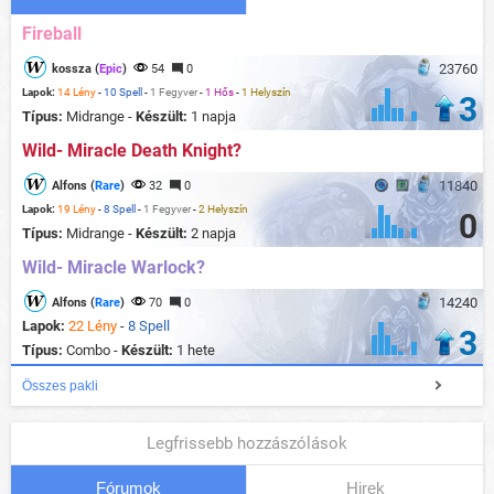
Fireball
23760
kossza (
Epic
)
54
0
Lapok:
14 Lény
-
10 Spell
-
1 Fegyver
-
1 Hős
-
1 Helyszín
3
Típus:
Midrange -
Készült:
1 napja
Wild- Miracle Death Knight?
11840
Alfons (
Rare
)
32
0
Lapok:
19 Lény
-
8 Spell
-
1 Fegyver
-
2 Helyszín
0
Típus:
Midrange -
Készült:
2 napja
Wild- Miracle Warlock?
14240
Alfons (
Rare
)
70
0
Lapok:
22 Lény
-
8 Spell
3
Típus:
Combo -
Készült:
1 hete
Összes pakli
Legfrissebb hozzászólások
Fórumok
Hirek