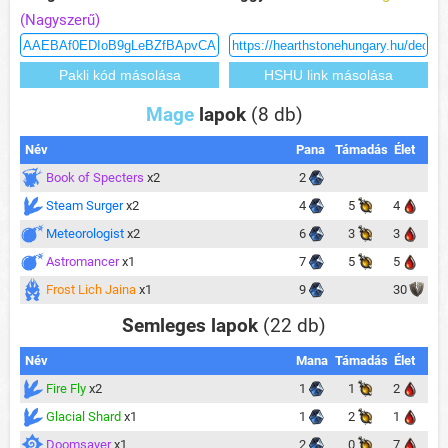
(Nagyszerű)
Mage
lapok
(8 db)
Név
Pana
Támadás
Élet
Book of Specters
x2
2
Steam Surger
x2
4
5
4
Meteorologist
x2
6
3
3
Astromancer
x1
7
5
5
Frost Lich Jaina
x1
9
30
Semleges lapok
(22 db)
Név
Mana
Támadás
Élet
Fire Fly
x2
1
1
2
Glacial Shard
x1
1
2
1
Doomsayer
x1
2
0
7