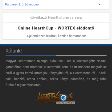
Partnereinkről bővebben
Következő Hearthstone verseny
Online HearthCup - WORTEX elődöntő
A jelentkezés lezárult, kezdés hamarosan!
Rólunk!
Magyar Hearthstone​ rajongói oldal 2013 óta a közösségért! Nálunk
garantáltan nem maradsz le semmiről sem, és itt mindent megtalálsz
erről a gyors-iramú stratégiai kártyajátékról, a Hearthstone-ról - hírek,
pakli készítő, aréna értékek, teljes kártya adatbázis, és még több
funkció regisztráció után!