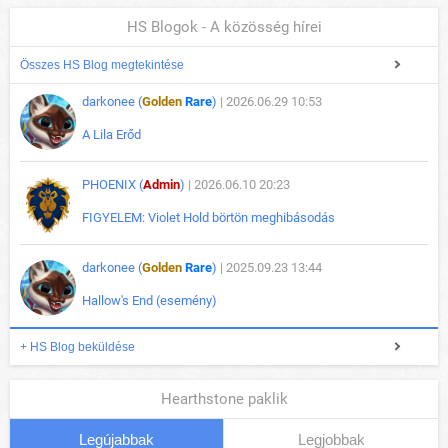
HS Blogok - A közösség hírei
Összes HS Blog megtekintése
darkonee (
Golden
Rare
)
| 2026.06.29 10:53
A Lila Erőd
PHOENIX (
Admin
)
| 2026.06.10 20:23
FIGYELEM: Violet Hold börtön meghibásodás
darkonee (
Golden
Rare
)
| 2025.09.23 13:44
Hallow's End (esemény)
+ HS Blog beküldése
Hearthstone paklik
Legújabbak
Legjobbak