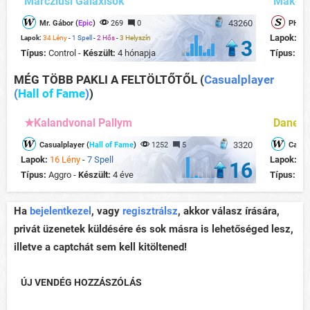
Márcziusi Galaxisok
Make a
43260
Mr. Gábor (
Epic
)
269
0
PHOEN
Lapok:
20
Lapok:
34 Lény
-
1 Spell
-
2 Hős
-
3 Helyszín
3
Típus:
Control -
Készült:
4 hónapja
Típus:
Te
MÉG TÖBB PAKLI A FELTÖLTŐTŐL
(
Casualplayer
(
Hall of Fame
)
)
★Kalandvonal Pallym
Dane B
3320
Casualplayer (
Hall of Fame
)
1252
5
Casual
Lapok:
16 Lény
-
7 Spell
Lapok:
22
16
Típus:
Aggro -
Készült:
4 éve
Típus:
Co
Ha
bejelentkezel
, vagy
regisztrálsz
, akkor válasz írására,
privát üzenetek küldésére és sok másra is lehetőséged lesz,
illetve a captchát sem kell kitöltened!
ÚJ VENDÉG HOZZÁSZÓLÁS