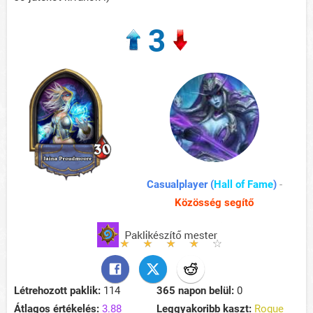
3
Casualplayer (
Hall of Fame
)
-
Közösség segítő
Létrehozott paklik:
114
365 napon belül:
0
Átlagos értékelés:
3.88
Leggyakoribb kaszt:
Rogue