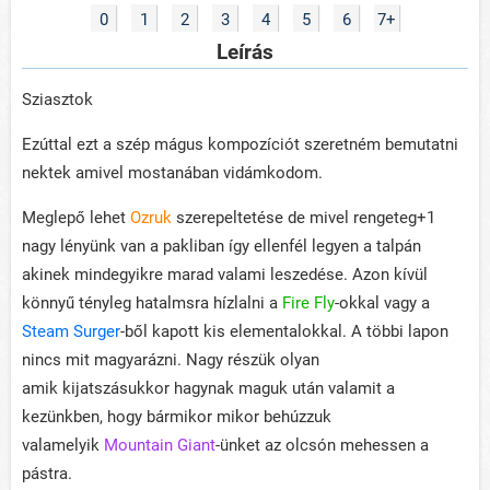
0
1
2
3
4
5
6
7+
Leírás
Sziasztok
Ezúttal ezt a szép mágus kompozíciót szeretném bemutatni
nektek amivel mostanában vidámkodom.
Meglepő lehet
Ozruk
szerepeltetése de mivel rengeteg+1
nagy lényünk van a pakliban így ellenfél legyen a talpán
akinek mindegyikre marad valami leszedése. Azon kívül
könnyű tényleg hatalmsra hízlalni a
Fire Fly
-okkal vagy a
Steam Surger
-ből kapott kis elementalokkal. A többi lapon
nincs mit magyarázni. Nagy részük olyan
amik kijatszásukkor hagynak maguk után valamit a
kezünkben, hogy bármikor mikor behúzzuk
valamelyik
Mountain Giant
-ünket az olcsón mehessen a
pástra.