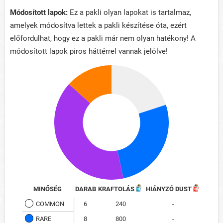
Módosított lapok:
Ez a pakli olyan lapokat is tartalmaz,
amelyek módosítva lettek a pakli készítése óta, ezért
előfordulhat, hogy ez a pakli már nem olyan hatékony! A
módosított lapok piros háttérrel vannak jelölve!
MINŐSÉG
DARAB
KRAFTOLÁS
HIÁNYZÓ DUST
COMMON
6
240
-
RARE
8
800
-