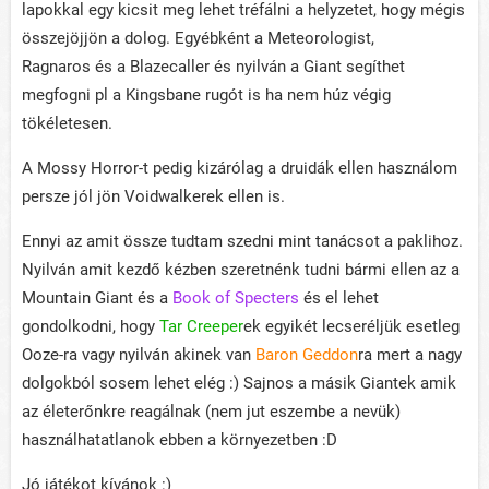
lapokkal egy kicsit meg lehet tréfálni a helyzetet, hogy mégis
összejöjjön a dolog. Egyébként a Meteorologist,
Ragnaros és a Blazecaller és nyilván a Giant segíthet
megfogni pl a Kingsbane rugót is ha nem húz végig
tökéletesen.
A Mossy Horror-t pedig kizárólag a druidák ellen használom
persze jól jön Voidwalkerek ellen is.
Ennyi az amit össze tudtam szedni mint tanácsot a paklihoz.
Nyilván amit kezdő kézben szeretnénk tudni bármi ellen az a
Mountain Giant és a
Book of Specters
és el lehet
gondolkodni, hogy
Tar Creeper
ek egyikét lecseréljük esetleg
Ooze-ra vagy nyilván akinek van
Baron Geddon
ra mert a nagy
dolgokból sosem lehet elég :) Sajnos a másik Giantek amik
az életerőnkre reagálnak (nem jut eszembe a nevük)
használhatatlanok ebben a környezetben :D
Jó játékot kívánok :)