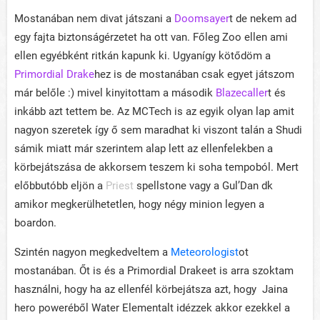
Mostanában nem divat játszani a
Doomsayer
t de nekem ad
egy fajta biztonságérzetet ha ott van. Főleg Zoo ellen ami
ellen egyébként ritkán kapunk ki. Ugyanígy kötődöm a
Primordial Drake
hez is de mostanában csak egyet játszom
már belőle :) mivel kinyitottam a második
Blazecaller
t és
inkább azt tettem be. Az MCTech is az egyik olyan lap amit
nagyon szeretek így ő sem maradhat ki viszont talán a Shudi
sámik miatt már szerintem alap lett az ellenfelekben a
körbejátszása de akkorsem teszem ki soha tempoból. Mert
előbbutóbb eljön a
Priest
spellstone vagy a Gul’Dan dk
amikor megkerülhetetlen, hogy négy minion legyen a
boardon.
Szintén nagyon megkedveltem a
Meteorologist
ot
mostanában. Őt is és a Primordial Drakeet is arra szoktam
használni, hogy ha az ellenfél körbejátsza azt, hogy Jaina
hero poweréből Water Elementalt idézzek akkor ezekkel a