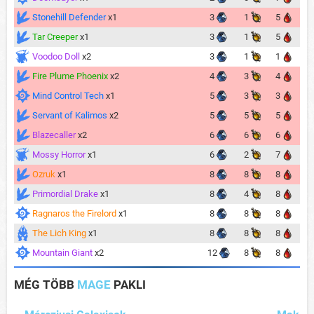
Stonehill Defender
x1
3
1
5
Tar Creeper
x1
3
1
5
Voodoo Doll
x2
3
1
1
Fire Plume Phoenix
x2
4
3
4
Mind Control Tech
x1
5
3
3
Servant of Kalimos
x2
5
5
5
Blazecaller
x2
6
6
6
Mossy Horror
x1
6
2
7
Ozruk
x1
8
8
8
Primordial Drake
x1
8
4
8
Ragnaros the Firelord
x1
8
8
8
The Lich King
x1
8
8
8
Mountain Giant
x2
12
8
8
MÉG TÖBB
MAGE
PAKLI