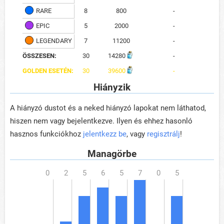
RARE
8
800
-
EPIC
5
2000
-
LEGENDARY
7
11200
-
ÖSSZESEN:
30
14280
-
GOLDEN ESETÉN:
30
39600
-
Hiányzik
A hiányzó dustot és a neked hiányzó lapokat nem láthatod,
hiszen nem vagy bejelentkezve. Ilyen és ehhez hasonló
hasznos funkciókhoz
jelentkezz be
, vagy
regisztrálj
!
Managörbe