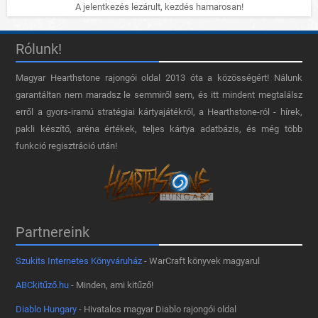
A jelentkezés lezárult, kezdés hamarosan!
Rólunk!
Magyar Hearthstone​ rajongói oldal 2013 óta a közösségért! Nálunk
garantáltan nem maradsz le semmiről sem, és itt mindent megtalálsz
erről a gyors-iramú stratégiai kártyajátékról, a Hearthstone-ról - hírek,
pakli készítő, aréna értékek, teljes kártya adatbázis, és még több
funkció regisztráció után!
Partnereink
Szukits Internetes Könyváruház
- WarCraft könyvek magyarul
ABCkitűző.hu
- Minden, ami kitűző!
Diablo Hungary
- Hivatalos magyar Diablo rajongói oldal