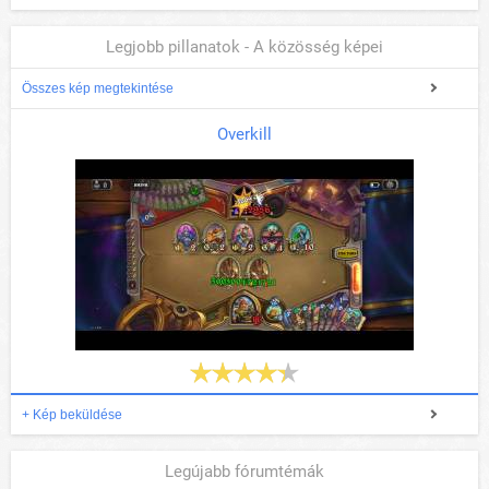
Legjobb pillanatok - A közösség képei
Összes kép megtekintése
Overkill
+ Kép beküldése
Legújabb fórumtémák