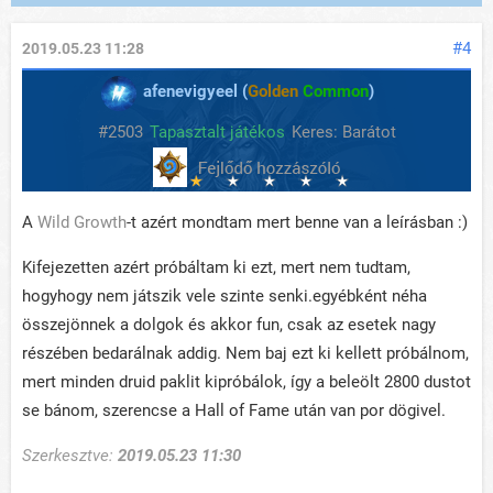
#4
2019.05.23 11:28
afenevigyeel (
Golden
Common
)
#2503
Tapasztalt játékos
Keres: Barátot
A
Wild Growth
-t azért mondtam mert benne van a leírásban :)
Kifejezetten azért próbáltam ki ezt, mert nem tudtam,
hogyhogy nem játszik vele szinte senki.egyébként néha
összejönnek a dolgok és akkor fun, csak az esetek nagy
részében bedarálnak addig. Nem baj ezt ki kellett próbálnom,
mert minden druid paklit kipróbálok, így a beleölt 2800 dustot
se bánom, szerencse a Hall of Fame után van por dögivel.
Szerkesztve:
2019.05.23 11:30