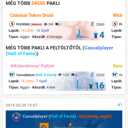
MÉG TÖBB
DRUID
PAKLI
Colossal Token Druid
Wicker
3360
PHOENIX (
Admin
)
349
0
PHOEN
Lapok:
14 Lény
-
16 Spell
Lapok:
12
4
Típus:
Aggro -
Készült:
4 hónapja
Típus:
Ag
MÉG TÖBB PAKLI A FELTÖLTŐTŐL
(
Casualplayer
(
Hall of Fame
)
)
★Kalandvonal Pallym
Dane B
3320
Casualplayer (
Hall of Fame
)
1252
5
Casual
Lapok:
16 Lény
-
7 Spell
Lapok:
22
16
Típus:
Aggro -
Készült:
4 éve
Típus:
Co
#1
2019.05.20 15:57
Casualplayer (
Hall of Fame
)
-
Közösség segítő