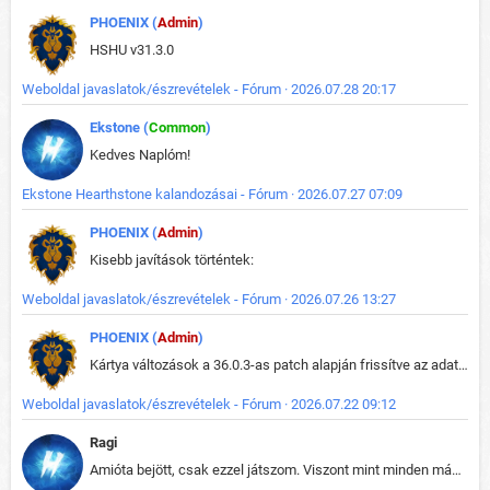
PHOENIX (
Admin
)
HSHU v31.3.0
Weboldal javaslatok/észrevételek - Fórum · 2026.07.28 20:17
Ekstone (
Common
)
Kedves Naplóm!
Ekstone Hearthstone kalandozásai - Fórum · 2026.07.27 07:09
PHOENIX (
Admin
)
Kisebb javítások történtek:
Weboldal javaslatok/észrevételek - Fórum · 2026.07.26 13:27
PHOENIX (
Admin
)
Kártya változások a 36.0.3-as patch alapján frissítve az adatbázisban (képek is cserélve).
Weboldal javaslatok/észrevételek - Fórum · 2026.07.22 09:12
Ragi
Amióta bejött, csak ezzel játszom. Viszont mint minden más - akár az alapjáték is, ez is baromira összetett lett. Néha már pár kör után is esélytelen az egész. Vagy irreállisan túltápol valaki, vagy lelép a partner, vagy csak hülye mint a segg. És amikor eljönne az én időm, na akkor jön el mindenki másé is. Engem jobban érdekelne, hogy ki milyen ratingen szokott játszani. Na ez lenne egy érdekes adat.