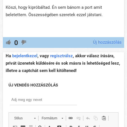
Köszi, hogy kipróbáltad. Én sem bánom a port amit
beletettem. Összességében szeretek ezzel játstani.
0
Új hozzászólás
Ha
bejelentkezel
, vagy
regisztrálsz
, akkor válasz írására,
privát üzenetek küldésére és sok másra is lehetőséged lesz,
illetve a captchát sem kell kitöltened!
ÚJ VENDÉG HOZZÁSZÓLÁS
Stílus
Formátum