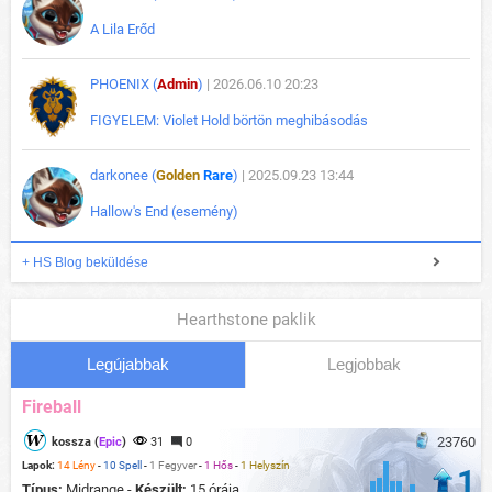
A Lila Erőd
PHOENIX (
Admin
)
| 2026.06.10 20:23
FIGYELEM: Violet Hold börtön meghibásodás
darkonee (
Golden
Rare
)
| 2025.09.23 13:44
Hallow's End (esemény)
+ HS Blog beküldése
Hearthstone paklik
Legújabbak
Legjobbak
Fireball
23760
kossza (
Epic
)
31
0
Lapok:
14 Lény
-
10 Spell
-
1 Fegyver
-
1 Hős
-
1 Helyszín
1
Típus:
Midrange -
Készült:
15 órája