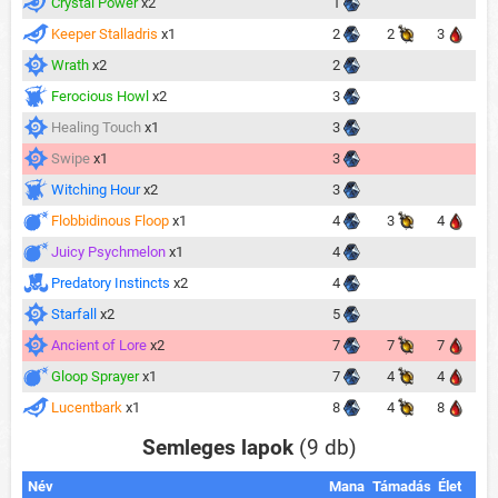
Crystal Power
x2
1
Keeper Stalladris
x1
2
2
3
Wrath
x2
2
Ferocious Howl
x2
3
Healing Touch
x1
3
Swipe
x1
3
Witching Hour
x2
3
Flobbidinous Floop
x1
4
3
4
Juicy Psychmelon
x1
4
Predatory Instincts
x2
4
Starfall
x2
5
Ancient of Lore
x2
7
7
7
Gloop Sprayer
x1
7
4
4
Lucentbark
x1
8
4
8
Semleges lapok
(9 db)
Név
Mana
Támadás
Élet