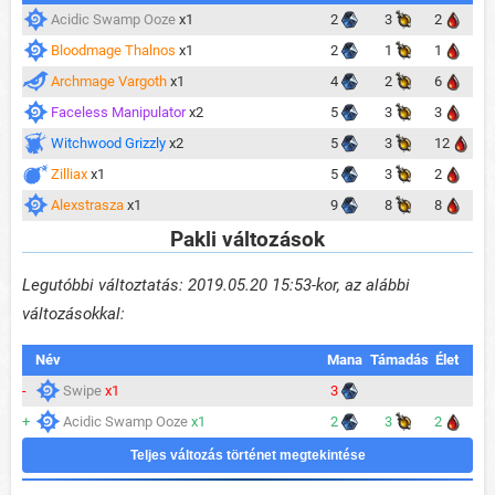
Acidic Swamp Ooze
x1
2
3
2
Bloodmage Thalnos
x1
2
1
1
Archmage Vargoth
x1
4
2
6
Faceless Manipulator
x2
5
3
3
Witchwood Grizzly
x2
5
3
12
Zilliax
x1
5
3
2
Alexstrasza
x1
9
8
8
Pakli változások
Legutóbbi változtatás: 2019.05.20 15:53-kor, az alábbi
változásokkal:
Név
Mana
Támadás
Élet
-
Swipe
x1
3
+
Acidic Swamp Ooze
x1
2
3
2
Teljes változás történet megtekintése