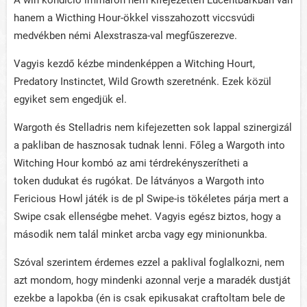
A win kondíció immáron nem kifejezetten Lucentbarkban van
hanem a Wicthing Hour-ökkel visszahozott viccsvúdi
medvékben némi Alexstrasza-val megfűszerezve.
Vagyis kezdő kézbe mindenképpen a Witching Hourt,
Predatory Instinctet, Wild Growth szeretnénk. Ezek közül
egyiket sem engedjük el.
Wargoth és Stelladris nem kifejezetten sok lappal szinergizál
a pakliban de hasznosak tudnak lenni. Főleg a Wargoth into
Witching Hour kombó az ami térdrekényszerítheti a
token dudukat és rugókat. De látványos a Wargoth into
Fericious Howl játék is de pl Swipe-is tökéletes párja mert a
Swipe csak ellenségbe mehet. Vagyis egész biztos, hogy a
második nem talál minket arcba vagy egy minionunkba.
Szóval szerintem érdemes ezzel a paklival foglalkozni, nem
azt mondom, hogy mindenki azonnal verje a maradék dustját
ezekbe a lapokba (én is csak epikusakat craftoltam bele de