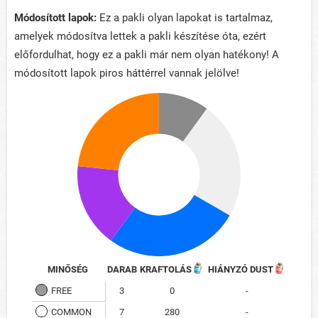
Módosított lapok:
Ez a pakli olyan lapokat is tartalmaz,
amelyek módosítva lettek a pakli készítése óta, ezért
előfordulhat, hogy ez a pakli már nem olyan hatékony! A
módosított lapok piros háttérrel vannak jelölve!
MINŐSÉG
DARAB
KRAFTOLÁS
HIÁNYZÓ DUST
FREE
3
0
-
COMMON
7
280
-