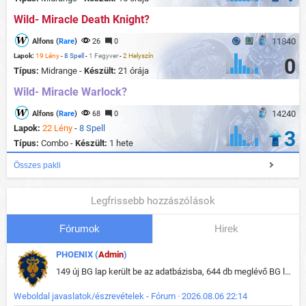
Wild- Miracle Death Knight?
11840
Alfons (
Rare
)
26
0
Lapok:
19 Lény
-
8 Spell
-
1 Fegyver
-
2 Helyszín
0
Típus:
Midrange -
Készült:
21 órája
Wild- Miracle Warlock?
14240
Alfons (
Rare
)
68
0
Lapok:
22 Lény
-
8 Spell
3
Típus:
Combo -
Készült:
1 hete
Összes pakli
Legfrissebb hozzászólások
Fórumok
Hirek
PHOENIX (
Admin
)
149 új BG lap került be az adatbázisba, 644 db meglévő BG lap módosult, bekerültek az új képek a megváltozott lapokhoz is.
Weboldal javaslatok/észrevételek - Fórum · 2026.08.06 22:14