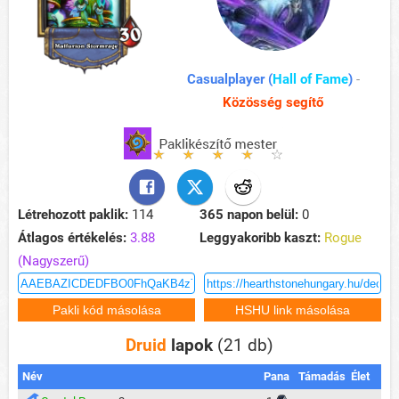
Casualplayer (
Hall of Fame
)
-
Közösség segítő
Létrehozott paklik:
114
365 napon belül:
0
Átlagos értékelés:
3.88
Leggyakoribb kaszt:
Rogue
(Nagyszerű)
Druid
lapok
(21 db)
Név
Pana
Támadás
Élet