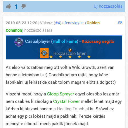
1
Új hozzászólás
#5
2019.05.23 12:20
| Válasz: (
#4
)
afenevigyeel (
Golden
Common
)
hozzászólására
Casualplayer (
Hall of Fame
)
-
Közösség segítő
Az első változatban még ott volt a Wild Growth, azért van
benne a leírásban is :) Gondolkodtam rajta, hogy kéne
fabrikálni új leírást de csak tolom magam előtt a dolgot :)
Viszont most, hogy a
Gloop Sprayer
egyel olcsóbb lesz már
nem csak és kizárólag a
Crystal Power
mellet lehet majd egy
körben kijátszani hanem a
Healing Touch
-al is. Szóval ez
adhat egy pici lökést majd a paklinak. Persze kérdés
mennyire elborult mech paklik jönnek majd.