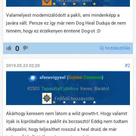
Valamelyest modernizálódott a pakli, ami mindenképp a
javára vált. Persze ez így már nem Dog Heal Duduja de nem
hinném, hogy ez érzékenyen érintené Dog-ot :D
0
Új hozzászólás
#2
2019.05.23 02:20
afenevigyeel (
Golden
Common
)
#2503
Tapasztalt játékos
Keres: Barátot
Akárhogy keresem nem látom a wild growth-t. Hogy valamit
írjak is kipróbáltam a paklit és borzasztó! Eddig nem tudtam
elképzelni, hogy teljesíthet rosszul a heal druid, de már