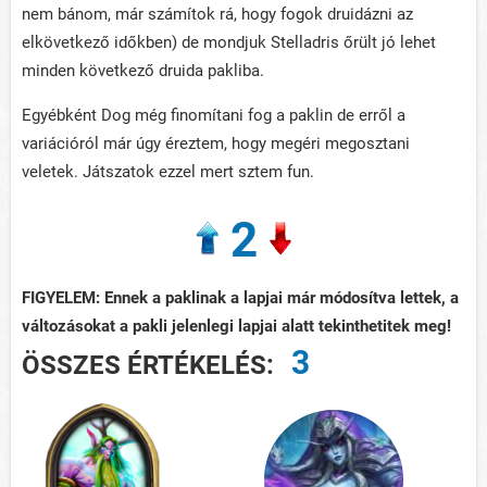
nem bánom, már számítok rá, hogy fogok druidázni az
elkövetkező időkben) de mondjuk Stelladris őrült jó lehet
minden következő druida pakliba.
Egyébként Dog még finomítani fog a paklin de erről a
variációról már úgy éreztem, hogy megéri megosztani
veletek. Játszatok ezzel mert sztem fun.
2
FIGYELEM: Ennek a paklinak a lapjai már módosítva lettek, a
változásokat a pakli jelenlegi lapjai alatt tekinthetitek meg!
3
ÖSSZES ÉRTÉKELÉS: