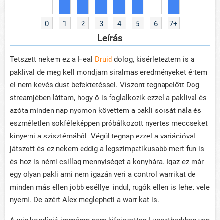
0
1
2
3
4
5
6
7+
Leírás
Tetszett nekem ez a Heal
Druid
dolog, kisérleteztem is a
paklival de meg kell mondjam siralmas eredményeket értem
el nem kevés dust befektetéssel. Viszont tegnapelőtt Dog
streamjében láttam, hogy ő is foglalkozik ezzel a paklival és
azóta minden nap nyomon követtem a pakli sorsát nála és
eszméletlen sokféleképpen próbálkozott nyertes meccseket
kinyerni a szisztémából. Végül tegnap ezzel a variációval
játszott és ez nekem eddig a legszimpatikusabb mert fun is
és hoz is némi csillag mennyiséget a konyhára. Igaz ez már
egy olyan pakli ami nem igazán veri a control warrikat de
minden más ellen jobb eséllyel indul, rugók ellen is lehet vele
nyerni. De azért Alex meglepheti a warrikat is.