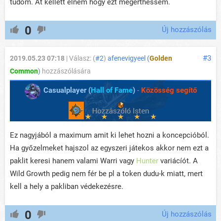
tudom. Át kellett élnem hogy ezt megérthessem.
0
Új hozzászólás
#3
2019.05.23 07:18
| Válasz: (
#2
)
afenevigyeel (
Golden
Common
)
hozzászólására
Casualplayer (
Hall of Fame
)
-
Közösség segítő
Ez nagyjából a maximum amit ki lehet hozni a koncepcióból.
Ha győzelmeket hajszol az egyszeri játekos akkor nem ezt a
paklit keresi hanem valami Warri vagy
Hunter
variácíót. A
Wild Growth pedig nem fér be pl a token dudu-k miatt, mert
kell a hely a pakliban védekezésre.
0
Új hozzászólás