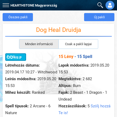
HEARTHSTONE
Magyarország
Összes pakli
Új pakli
Dog Heal Druidja
Minden információ
Csak a pakli lapjai
15 Lény
- 15 Spell
Létrehozás dátuma:
Lapok módostíva:
2019.05.20
2019.04.17 10:27 - Witchwood
15:53
Leírás módosítva:
2019.05.20
Megtekintve:
2 682
15:53
Altípus:
Burn
Mihez készült:
Ranked
Fajok:
2 Beast - 1 Dragon - 1
Undead
Spell típusok:
2 Arcane - 6
Hozzászólások:
5
Szólj hozzá
Nature
Te is!