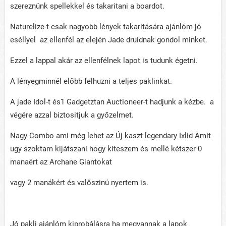
szereznünk spellekkel és takaritani a boardot.
Naturelize-t csak nagyobb lények takaritására ajánlóm jó
eséllyel az ellenfél az elején Jade druidnak gondol minket.
Ezzel a lappal akár az ellenfélnek lapot is tudunk égetni.
A lényegminnél előbb felhuzni a teljes paklinkat.
A jade Idol-t és1 Gadgetztan Auctioneer-t hadjunk a kézbe. a
végére azzal biztositjuk a győzelmet.
Nagy Combo ami még lehet az Új kaszt legendary Ixlid Amit
ugy szoktam kijátszani hogy kiteszem és mellé kétszer 0
manaért az Archane Giantokat
vagy 2 manákért és valőszinú nyertem is.
Jó pakli ajánlóm kiprobálásra ha megvannak a lapok