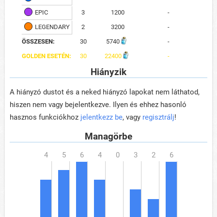
EPIC
3
1200
-
LEGENDARY
2
3200
-
ÖSSZESEN:
30
5740
-
GOLDEN ESETÉN:
30
22400
-
Hiányzik
A hiányzó dustot és a neked hiányzó lapokat nem láthatod,
hiszen nem vagy bejelentkezve. Ilyen és ehhez hasonló
hasznos funkciókhoz
jelentkezz be
, vagy
regisztrálj
!
Managörbe