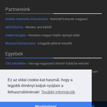
Partnereink
Szukits Internetes Könyváruház
- WarCraft könyvek magyarul
ABCkitűző.hu
- Minden, ami kitűző!
Diablo Hungary
- Hivatalos magyar Diablo rajongói oldal
Blizzard Entertainment
- A legjobb játékok készítői
Egyebek
Cikk beküldése
- Van egy nagyszerű cikked? Küldd be nekünk!
Támogass minket
- Tetszik az oldal? Segíts, hogy fennmaradhasson!
Kapcsolat, médiaajánlat
- Lépj velünk kapcsolatba!
Ez az oldal cookie-kat használ, hogy a
legjobb élményt tudjuk nyújtani a
Használd a tooltipünket
- A saját oldaladon is!
felhasználóinknak!
További információk
Adatvédelmi szabályzat
- A felhasználókért!
© 2013 - 2026 Hearthstone Hungary v31.3.0. - Borovi Bence | Powered by
JsWeb
Megértettem!