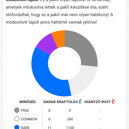
amelyek módosítva lettek a pakli készítése óta, ezért
előfordulhat, hogy ez a pakli már nem olyan hatékony! A
módosított lapok piros háttérrel vannak jelölve!
MINŐSÉG
DARAB
KRAFTOLÁS
HIÁNYZÓ DUST
FREE
8
0
-
COMMON
6
240
-
RARE
11
1100
-