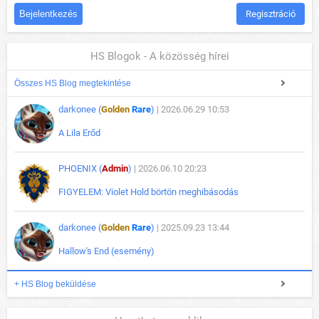
Regisztráció
HS Blogok - A közösség hírei
Összes HS Blog megtekintése
darkonee (
Golden
Rare
)
| 2026.06.29 10:53
A Lila Erőd
PHOENIX (
Admin
)
| 2026.06.10 20:23
FIGYELEM: Violet Hold börtön meghibásodás
darkonee (
Golden
Rare
)
| 2025.09.23 13:44
Hallow's End (esemény)
+ HS Blog beküldése