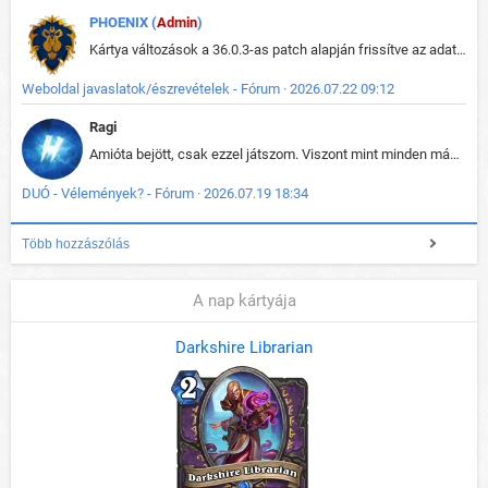
PHOENIX (
Admin
)
Kártya változások a 36.0.3-as patch alapján frissítve az adatbázisban (képek is cserélve).
Weboldal javaslatok/észrevételek - Fórum · 2026.07.22 09:12
Ragi
Amióta bejött, csak ezzel játszom. Viszont mint minden más - akár az alapjáték is, ez is baromira összetett lett. Néha már pár kör után is esélytelen az egész. Vagy irreállisan túltápol valaki, vagy lelép a partner, vagy csak hülye mint a segg. És amikor eljönne az én időm, na akkor jön el mindenki másé is. Engem jobban érdekelne, hogy ki milyen ratingen szokott játszani. Na ez lenne egy érdekes adat.
DUÓ - Vélemények? - Fórum · 2026.07.19 18:34
Több hozzászólás
A nap kártyája
Darkshire Librarian