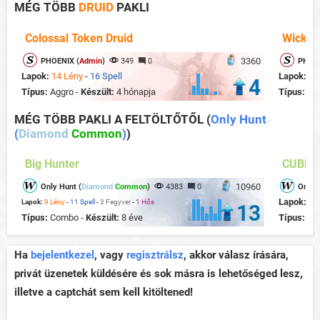
MÉG TÖBB
DRUID
PAKLI
Colossal Token Druid
Wicker
3360
PHOENIX (
Admin
)
349
0
PHOEN
Lapok:
14 Lény
-
16 Spell
Lapok:
12
4
Típus:
Aggro -
Készült:
4 hónapja
Típus:
Ag
MÉG TÖBB PAKLI A FELTÖLTŐTŐL
(
Only Hunt
(
Diamond
Common
)
)
Big Hunter
CUBEH
10960
Only Hunt (
Diamond
Common
)
4383
0
Only 
Lapok:
16
Lapok:
9 Lény
-
11 Spell
-
3 Fegyver
-
1 Hős
13
Típus:
Combo -
Készült:
8 éve
Típus:
Mi
Ha
bejelentkezel
, vagy
regisztrálsz
, akkor válasz írására,
privát üzenetek küldésére és sok másra is lehetőséged lesz,
illetve a captchát sem kell kitöltened!