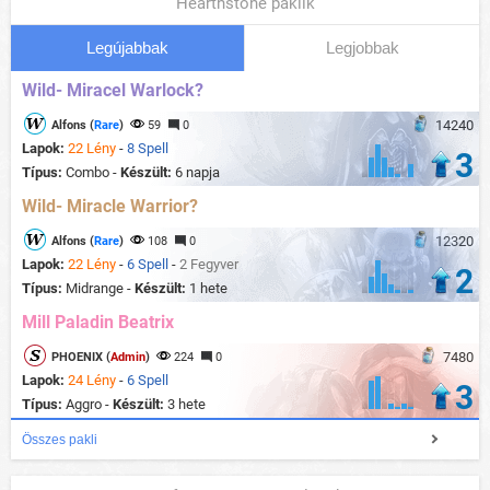
Hearthstone paklik
Legújabbak
Legjobbak
Wild- Miracel Warlock?
14240
Alfons (
Rare
)
59
0
Lapok:
22 Lény
-
8 Spell
3
Típus:
Combo -
Készült:
6 napja
Wild- Miracle Warrior?
12320
Alfons (
Rare
)
108
0
Lapok:
22 Lény
-
6 Spell
-
2 Fegyver
2
Típus:
Midrange -
Készült:
1 hete
Mill Paladin Beatrix
7480
PHOENIX (
Admin
)
224
0
Lapok:
24 Lény
-
6 Spell
3
Típus:
Aggro -
Készült:
3 hete
Összes pakli