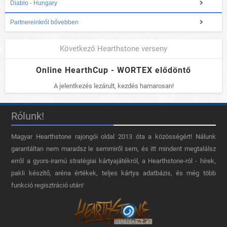
Diablo - Hungary
Partnereinkről bővebben
Következő Hearthstone verseny
Online HearthCup - WORTEX elődöntő
A jelentkezés lezárult, kezdés hamarosan!
Rólunk!
Magyar Hearthstone​ rajongói oldal 2013 óta a közösségért! Nálunk
garantáltan nem maradsz le semmiről sem, és itt mindent megtalálsz
erről a gyors-iramú stratégiai kártyajátékról, a Hearthstone-ról - hírek,
pakli készítő, aréna értékek, teljes kártya adatbázis, és még több
funkció regisztráció után!