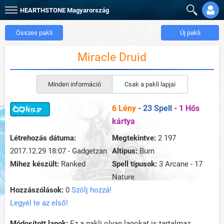
HEARTHSTONE
Magyarország
Összes pakli
Új pakli
Miracle Druid
Minden információ
Csak a pakli lapjai
6 Lény
- 23 Spell
- 1 Hős
kártya
Létrehozás dátuma:
Megtekintve:
2 197
2017.12.29 18:07 - Gadgetzan
Altípus:
Burn
Mihez készült:
Ranked
Spell típusok:
3 Arcane - 17
Nature
Hozzászólások:
0
Szólj hozzá!
Legyél te az első!
Módosított lapok:
Ez a pakli olyan lapokat is tartalmaz,