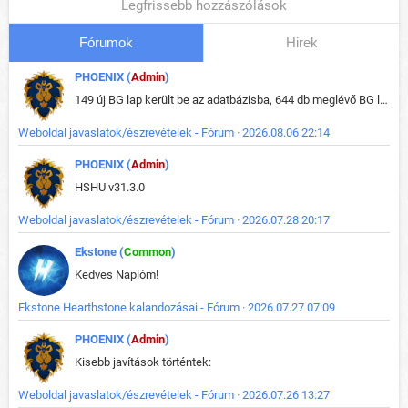
Legfrissebb hozzászólások
Fórumok
Hirek
PHOENIX (
Admin
)
149 új BG lap került be az adatbázisba, 644 db meglévő BG lap módosult, bekerültek az új képek a megváltozott lapokhoz is.
Weboldal javaslatok/észrevételek - Fórum · 2026.08.06 22:14
PHOENIX (
Admin
)
HSHU v31.3.0
Weboldal javaslatok/észrevételek - Fórum · 2026.07.28 20:17
Ekstone (
Common
)
Kedves Naplóm!
Ekstone Hearthstone kalandozásai - Fórum · 2026.07.27 07:09
PHOENIX (
Admin
)
Kisebb javítások történtek:
Weboldal javaslatok/észrevételek - Fórum · 2026.07.26 13:27