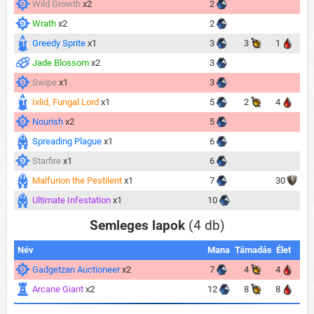
Wild Growth
x2
2
Wrath
x2
2
Greedy Sprite
x1
3
3
1
Jade Blossom
x2
3
Swipe
x1
3
Ixlid, Fungal Lord
x1
5
2
4
Nourish
x2
5
Spreading Plague
x1
6
Starfire
x1
6
Malfurion the Pestilent
x1
7
30
Ultimate Infestation
x1
10
Semleges lapok
(4 db)
Név
Mana
Támadás
Élet
Gadgetzan Auctioneer
x2
7
4
4
Arcane Giant
x2
12
8
8