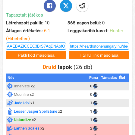
Tapasztalt játékos
Létrehozott paklik:
10
365 napon belül:
0
Átlagos értékelés:
6.1
Leggyakoribb kaszt:
Hunter
(Hihetetlen)
Druid
lapok
(26 db)
Név
Pana
Támadás
Élet
Innervate
x2
0
Moonfire
x2
0
Jade Idol
x1
1
Lesser Jasper Spellstone
x2
1
Naturalize
x2
1
Earthen Scales
x2
2