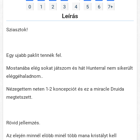
0
1
2
3
4
5
6
7+
Leírás
Sziasztok!
Egy ujabb paklit tennék fel.
Mostanába elég sokat játszom és hát Hunterral nem sikerült
eléggéhaladnom..
Nézegettem neten 1-2 koncepciót és ez a miracle Druida
megtetszett.
Rövid jellemzés.
Az elején minnél elöbb minél több mana kristályt kell