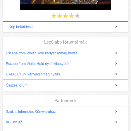
+ Kép beküldése
Legújabb fórumtémák
Escape from Violet Hold kártyacsomag nyitás
Escape from Violet Hold nyitó kibeszélő
CATACLYSM kártyacsomag nyitás
Összes fórum
Partnereink
Szukits Internetes Könyváruház
ABCkitüző