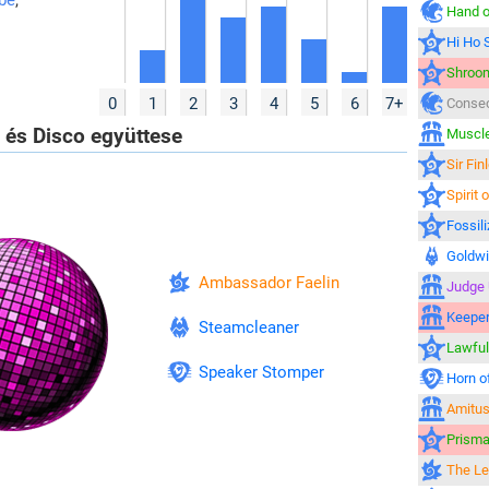
Hand o
Hi Ho 
Shroo
0
1
2
3
4
5
6
7+
Consec
és Disco együttese
Muscle
Sir Fin
Spirit 
Fossil
Goldw
Ambassador Faelin
Judge 
Keeper
Steamcleaner
Lawfu
Speaker Stomper
Horn o
Amitus
Prisma
The Le