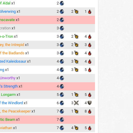
f A'dal
x1
2
Silverwing
x1
2
2
1
mscavate
x1
2
ration
x1
3
-o-Tron
x1
3
2
4
ley, the Intrepid
x1
3
2
3
of the Badlands
x1
3
3
4
ized Kaleidosaur
x1
4
3
4
ing
x1
4
3
5
Unworthy
x1
4
's Strength
x1
4
l Longarm
x1
5
1
5
f the Windlord
x1
6
3
4
, the Peacekeeper
x1
7
1
8
tic Beam
x1
7
viathan
x1
7
4
5