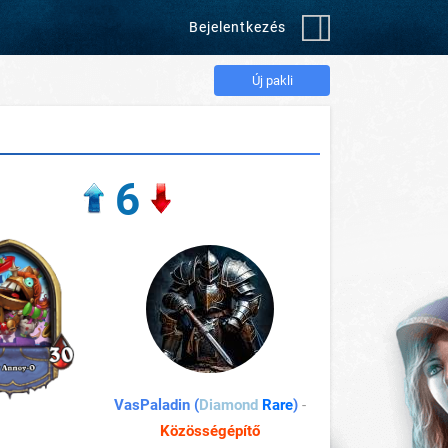
Bejelentkezés
Új pakli
6
VasPaladin (
Diamond
Rare
)
-
Közösségépítő