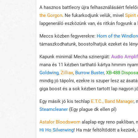
A hasznos battlecry újra felhasználásáért felelő
the Gorgon
. Ne fukarkodjunk velük, mivel
Spirit
lapgeneráló eszközünk van, és ritkán fogyunk a
Meccs közben fegyverekre:
Horn of the Windlor
támaszkodhatunk, boostolhatjuk ezeket és lény
Kapunk minimál Mecha szinergiát:
Audio Amplif
mana és 11 kézben tartható kártya hmmm nya
Goldwing
,
Zilliax
,
Burrow Buster
,
XB-488 Disposa
mindig jó tápolni, ezekre is szuper lesz az ásat
giga boost és a sok kézben tartott lap nagyon jó 
Egy másik jó kis techlap
E.T.C., Band Manager
, 
Steamcleaner
(Egy plague dk ellen pl)
Astalor Bloodsworn
alaplap egy reno pakliban,
Hi Ho Silverwing
! Ha már feltöltődött a kezünk