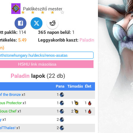
tt paklik:
114
365 napon belül:
1
rtékelés:
5.49
Leggyakoribb kaszt:
Paladin
en)
Paladin
lapok
(22 db)
Pana
Támadás
Élet
of the Bronze
x1
1
ous Protector
x1
1
1
1
 Sous Chef
x1
1
2
1
y
x1
2
el'Thalas!
x1
2