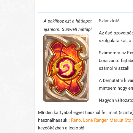
Sziasztok!
A paklihoz ezt a hátlapot
ajánlom: Sunwell hátlap!
Az ásó szövetség e
szolgálataikat, a
Számomra az Exca
bosszantó fajtábó
számolni azzal!
A bemutatni kívá
mintsem hogy err
Nagyon változato
MInden kártyából egyet használ fel, mint (szint
használhassuk :
Reno, Lone Ranger
,
Maruut Sto
kezdőkézben a legjobb!