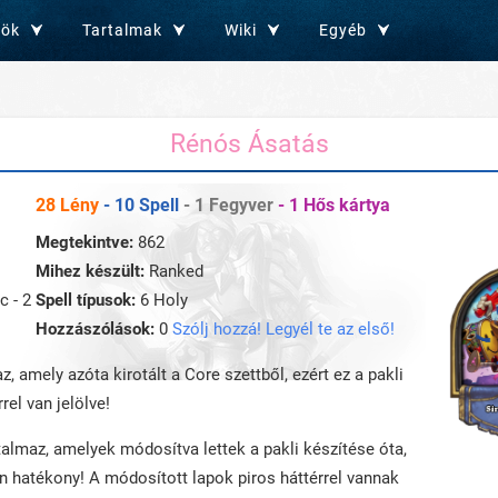
zök
Tartalmak
Wiki
Egyéb
Rénós Ásatás
28 Lény
- 10 Spell
- 1 Fegyver
- 1 Hős kártya
Megtekintve:
862
Mihez készült:
Ranked
c - 2
Spell típusok:
6 Holy
Hozzászólások:
0
Szólj hozzá! Legyél te az első!
z, amely azóta kirotált a Core szettből, ezért ez a pakli
rel van jelölve!
rtalmaz, amelyek módosítva lettek a pakli készítése óta,
an hatékony! A módosított lapok piros háttérrel vannak