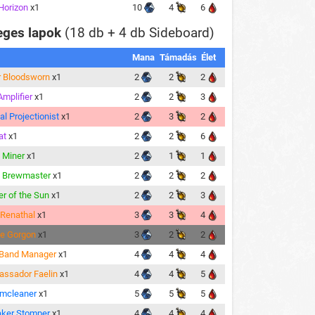
 Horizon
x1
10
4
6
eges lapok
(18 db + 4 db Sideboard)
Mana
Támadás
Élet
r Bloodsworn
x1
2
2
2
Amplifier
x1
2
2
3
al Projectionist
x1
2
3
2
at
x1
2
2
6
 Miner
x1
2
1
1
n Brewmaster
x1
2
2
2
r of the Sun
x1
2
2
3
 Renathal
x1
3
3
4
he Gorgon
x1
3
2
2
, Band Manager
x1
4
4
4
ssador Faelin
x1
4
4
5
mcleaner
x1
5
5
5
ker Stomper
x1
4
4
4