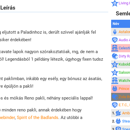
Living
Leírás
Seml
Név
Astalo
ljutott a Paladinhoz is, derült szívvel ajánlják fel
 siker érdekében!
Audio 
Celesti
vate lapok nagyon szórakoztatóak, rng, de nem a
Dirty R
l! Legendásból 1 példány létezik, úgyhogy fixen tudsz
Kobold
Saloo
nt paklimban, inkább egy esély, egy bónusz az ásatás,
Watche
e épüljön a pakli!
Prince
Zola t
s és mókás Reno pakli, néhány speciális lappal!
E.T.C.
e) minden reno pakli, annak érdekében hogy
1.
Amba
nebinder
,
Spirit of the Badlands
. Az utóbbi a
2.
Stea
3.
Spea