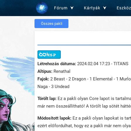
Fórum
Kártyák
Eszkö
Összes pakli
Létrehozás dátuma:
2024.02.04 17:23 - TITANS
Altípus:
Renathal
Fajok:
2 Beast - 2 Dragon - 1 Elemental - 1 Murlo
Naga - 3 Undead
Törölt lap:
Ez a pakli olyan Core lapot is tartalma
már nem összeállítható! A törölt lap sötét háttér
Módosított lapok:
Ez a pakli olyan lapokat is ta
ezért előfordulhat, hogy ez a pakli már nem oly