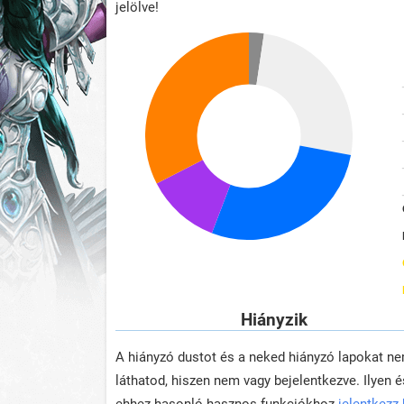
jelölve!
Hiányzik
A hiányzó dustot és a neked hiányzó lapokat n
láthatod, hiszen nem vagy bejelentkezve. Ilyen é
ehhez hasonló hasznos funkciókhoz
jelentkezz