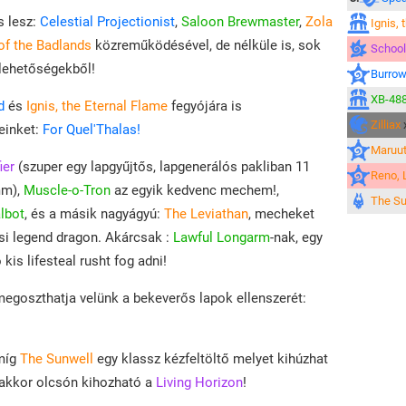
s lesz:
Celestial Projectionist
,
Saloon Brewmaster
,
Zola
Ignis, 
 of the Badlands
közreműködésével, de nélküle is, sok
School
 lehetőségekből!
Burrow
XB-488
d
és
Ignis, the Eternal Flame
fegyójára is
Zilliax
einket:
For Quel'Thalas!
Maruut
ier
(szuper egy lapgyűjtős, lapgenerálós pakliban 11
Reno, 
mm),
Muscle-o-Tron
az egyik kedvenc mechem!,
The Su
lbot
, és a másik nagyágyú:
The Leviathan
, mecheket
ási legend dragon. Akárcsak :
Lawful Longarm
-nak, egy
kis lifesteal rusht fog adni!
megoszthatja velünk a bekeverős lapok ellenszerét:
 míg
The Sunwell
egy klassz kézfeltöltő melyet kihúzhat
, akkor olcsón kihozható a
Living Horizon
!