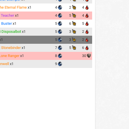
the Eternal Flame
x1
4
2
4
 Teacher
x1
4
5
4
 Buster
x1
5
6
5
 Disposalbot
x1
5
3
2
x1
5
3
2
 Stonebinder
x1
7
5
6
Lone Ranger
x1
8
30
nwell
x1
9