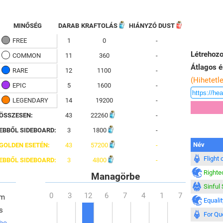
MINŐSÉG
DARAB
KRAFTOLÁS
HIÁNYZÓ DUST
FREE
1
0
-
Létrehozo
COMMON
11
360
-
Átlagos é
RARE
12
1100
-
(Hihetetl
EPIC
5
1600
-
LEGENDARY
14
19200
-
ÖSSZESEN:
43
22260
-
EBBŐL SIDEBOARD:
3
1800
-
Név
GOLDEN ESETÉN:
43
57200
-
Flight 
EBBŐL SIDEBOARD:
3
4800
-
Righte
Managörbe
Sinful
em
Equalit
s
For Qu
 be
,