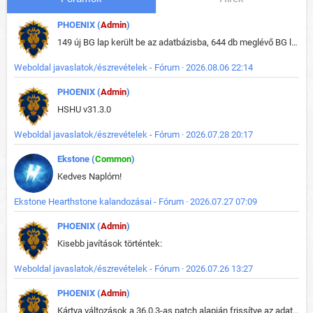
PHOENIX (
Admin
)
149 új BG lap került be az adatbázisba, 644 db meglévő BG lap módosult, bekerültek az új képek a megváltozott lapokhoz is.
Weboldal javaslatok/észrevételek - Fórum · 2026.08.06 22:14
PHOENIX (
Admin
)
HSHU v31.3.0
Weboldal javaslatok/észrevételek - Fórum · 2026.07.28 20:17
Ekstone (
Common
)
Kedves Naplóm!
Ekstone Hearthstone kalandozásai - Fórum · 2026.07.27 07:09
PHOENIX (
Admin
)
Kisebb javítások történtek:
Weboldal javaslatok/észrevételek - Fórum · 2026.07.26 13:27
PHOENIX (
Admin
)
Kártya változások a 36.0.3-as patch alapján frissítve az adatbázisban (képek is cserélve).