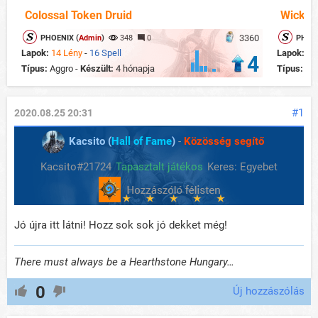
Colossal Token Druid
Wicker
3360
PHOENIX (
Admin
)
348
0
PHOEN
Lapok:
14 Lény
-
16 Spell
Lapok:
12
4
Típus:
Aggro -
Készült:
4 hónapja
Típus:
Ag
#1
2020.08.25 20:31
Kacsito (
Hall of Fame
)
-
Közösség segítő
Kacsito#21724
Tapasztalt játékos
Keres: Egyebet
Jó újra itt látni! Hozz sok sok jó dekket még!
There must always be a Hearthstone Hungary…
0
Új hozzászólás