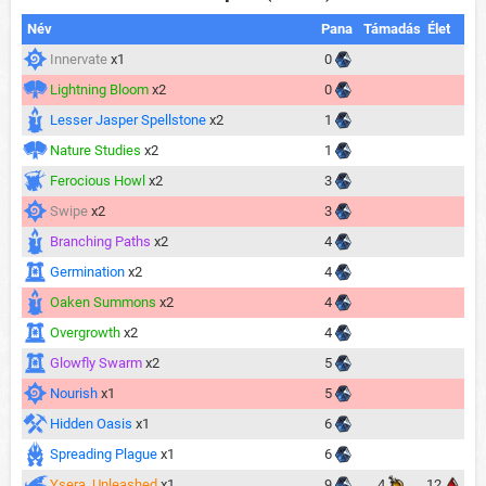
Név
Pana
Támadás
Élet
Innervate
x1
0
Lightning Bloom
x2
0
Lesser Jasper Spellstone
x2
1
Nature Studies
x2
1
Ferocious Howl
x2
3
Swipe
x2
3
Branching Paths
x2
4
Germination
x2
4
Oaken Summons
x2
4
Overgrowth
x2
4
Glowfly Swarm
x2
5
Nourish
x1
5
Hidden Oasis
x1
6
Spreading Plague
x1
6
Ysera, Unleashed
x1
9
4
12