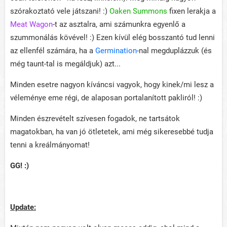
szórakoztató vele játszani! :)
Oaken Summons
fixen lerakja a
Meat Wagon
-t az asztalra, ami számunkra egyenlő a
szummonálás kövével! :) Ezen kívül elég bosszantó tud lenni
az ellenfél számára, ha a
Germination
-nal megduplázzuk (és
még taunt-tal is megáldjuk) azt...
Minden esetre nagyon kíváncsi vagyok, hogy kinek/mi lesz a
véleménye eme régi, de alaposan portalanított pakliról! :)
Minden észrevételt szívesen fogadok, ne tartsátok
magatokban, ha van jó ötletetek, ami még sikeresebbé tudja
tenni a kreálmányomat!
GG! :)
Update: