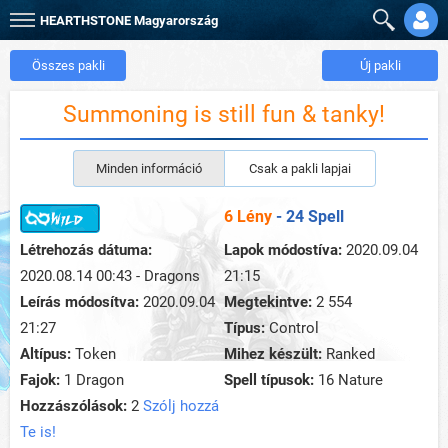
HEARTHSTONE
Magyarország
Összes pakli
Új pakli
Summoning is still fun & tanky!
Minden információ
Csak a pakli lapjai
6 Lény
- 24 Spell
Létrehozás dátuma:
Lapok módostíva:
2020.09.04
2020.08.14 00:43 - Dragons
21:15
Leírás módosítva:
2020.09.04
Megtekintve:
2 554
21:27
Típus:
Control
Altípus:
Token
Mihez készült:
Ranked
Fajok:
1 Dragon
Spell típusok:
16 Nature
Hozzászólások:
2
Szólj hozzá
Te is!