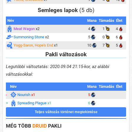
Semleges lapok
(5 db)
Név
Mana
Támadás
Élet
Meat Wagon
x2
4
1
4
Summoning Stone
x2
5
0
6
Yogg-Saron, Hope's End
x1
10
7
5
Pakli változások
Legutóbbi változtatás: 2020.09.04 21:15-kor, az alábbi
változásokkal:
Név
Mana
Támadás
Élet
-
Nourish
x1
5
+
Spreading Plague
x1
6
Teljes változás történet megtekintése
MÉG TÖBB
DRUID
PAKLI