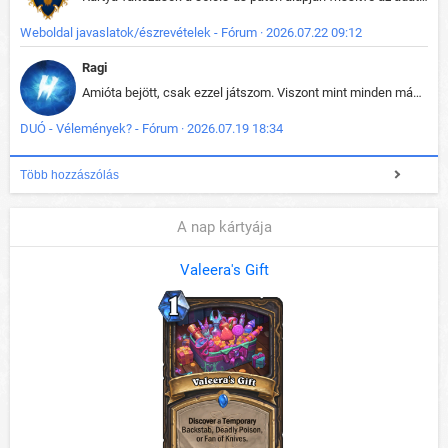
Weboldal javaslatok/észrevételek - Fórum · 2026.07.22 09:12
Ragi
Amióta bejött, csak ezzel játszom. Viszont mint minden más - akár az alapjáték is, ez is baromira összetett lett. Néha már pár kör után is esélytelen az egész. Vagy irreállisan túltápol valaki, vagy lelép a partner, vagy csak hülye mint a segg. És amikor eljönne az én időm, na akkor jön el mindenki másé is. Engem jobban érdekelne, hogy ki milyen ratingen szokott játszani. Na ez lenne egy érdekes adat.
DUÓ - Vélemények? - Fórum · 2026.07.19 18:34
Több hozzászólás
A nap kártyája
Valeera's Gift