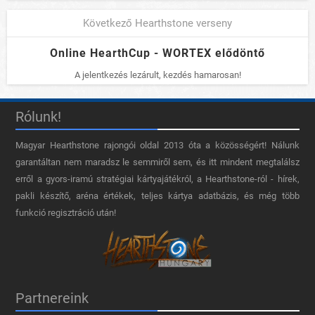
Következő Hearthstone verseny
Online HearthCup - WORTEX elődöntő
A jelentkezés lezárult, kezdés hamarosan!
Rólunk!
Magyar Hearthstone​ rajongói oldal 2013 óta a közösségért! Nálunk
garantáltan nem maradsz le semmiről sem, és itt mindent megtalálsz
erről a gyors-iramú stratégiai kártyajátékról, a Hearthstone-ról - hírek,
pakli készítő, aréna értékek, teljes kártya adatbázis, és még több
funkció regisztráció után!
Partnereink