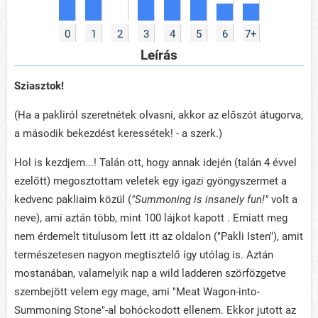
0
1
2
3
4
5
6
7+
Leírás
Sziasztok!
(Ha a pakliról szeretnétek olvasni, akkor az előszót átugorva,
a második bekezdést keressétek! - a szerk.)
Hol is kezdjem...! Talán ott, hogy annak idején (talán 4 évvel
ezelőtt) megosztottam veletek egy igazi gyöngyszermet a
kedvenc pakliaim közül (
"Summoning is insanely fun!"
volt a
neve), ami aztán több, mint 100 lájkot kapott . Emiatt meg
nem érdemelt titulusom lett itt az oldalon ("Pakli Isten"), amit
természetesen nagyon megtisztelő így utólag is. Aztán
mostanában, valamelyik nap a wild ladderen szörfözgetve
szembejött velem egy mage, ami "Meat Wagon-into-
Summoning Stone"-al bohóckodott ellenem. Ekkor jutott az