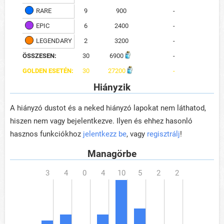
RARE
9
900
-
EPIC
6
2400
-
LEGENDARY
2
3200
-
ÖSSZESEN:
30
6900
-
GOLDEN ESETÉN:
30
27200
-
Hiányzik
A hiányzó dustot és a neked hiányzó lapokat nem láthatod,
hiszen nem vagy bejelentkezve. Ilyen és ehhez hasonló
hasznos funkciókhoz
jelentkezz be
, vagy
regisztrálj
!
Managörbe