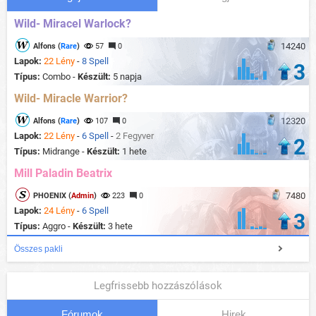
Wild- Miracel Warlock?
14240
Alfons (
Rare
)
57
0
Lapok:
22 Lény
-
8 Spell
3
Típus:
Combo -
Készült:
5 napja
Wild- Miracle Warrior?
12320
Alfons (
Rare
)
107
0
Lapok:
22 Lény
-
6 Spell
-
2 Fegyver
2
Típus:
Midrange -
Készült:
1 hete
Mill Paladin Beatrix
7480
PHOENIX (
Admin
)
223
0
Lapok:
24 Lény
-
6 Spell
3
Típus:
Aggro -
Készült:
3 hete
Összes pakli
Legfrissebb hozzászólások
Fórumok
Hirek