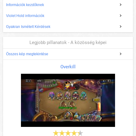
Információk kezdőknek
Violet Hold információk
Gyakran Ismételt Kérdések
Legjobb pillanatok - A közösség képei
Összes kép megtekintése
Overkill