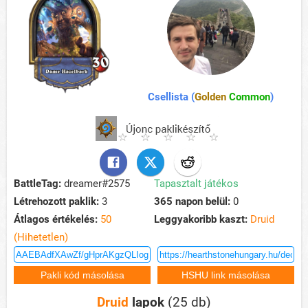
Csellista (
Golden
Common
)
BattleTag:
dreamer#2575
Tapasztalt játékos
Létrehozott paklik:
3
365 napon belül:
0
Átlagos értékelés:
50
Leggyakoribb kaszt:
Druid
(Hihetetlen)
Druid
lapok
(25 db)