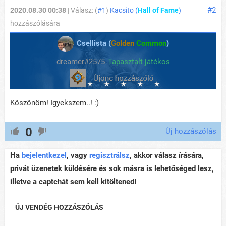
#2
2020.08.30 00:38
| Válasz: (
#1
)
Kacsito (
Hall of Fame
)
hozzászólására
Csellista (
Golden
Common
)
dreamer#2575
Tapasztalt játékos
Köszönöm! Igyekszem..! :)
0
Új hozzászólás
Ha
bejelentkezel
, vagy
regisztrálsz
, akkor válasz írására,
privát üzenetek küldésére és sok másra is lehetőséged lesz,
illetve a captchát sem kell kitöltened!
ÚJ VENDÉG HOZZÁSZÓLÁS