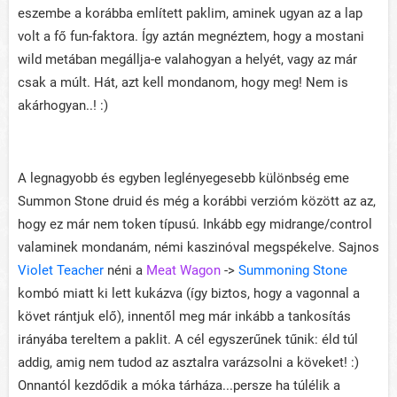
eszembe a korábba említett paklim, aminek ugyan az a lap
volt a fő fun-faktora. Így aztán megnéztem, hogy a mostani
wild metában megállja-e valahogyan a helyét, vagy az már
csak a múlt. Hát, azt kell mondanom, hogy meg! Nem is
akárhogyan..! :)
A legnagyobb és egyben leglényegesebb különbség eme
Summon Stone druid és még a korábbi verzióm között az az,
hogy ez már nem token típusú. Inkább egy midrange/control
valaminek mondanám, némi kaszinóval megspékelve. Sajnos
Violet Teacher
néni a
Meat Wagon
->
Summoning Stone
kombó miatt ki lett kukázva (így biztos, hogy a vagonnal a
követ rántjuk elő), innentől meg már inkább a tankosítás
irányába tereltem a paklit. A cél egyszerűnek tűnik: éld túl
addig, amig nem tudod az asztalra varázsolni a köveket! :)
Onnantól kezdődik a móka tárháza...persze ha túlélik a