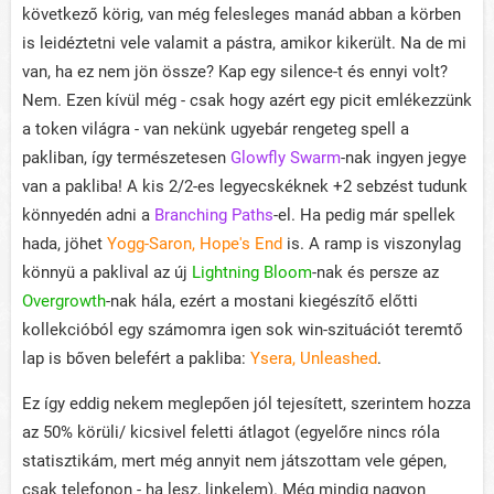
következő körig, van még felesleges manád abban a körben
is leidéztetni vele valamit a pástra, amikor kikerült. Na de mi
van, ha ez nem jön össze? Kap egy silence-t és ennyi volt?
Nem. Ezen kívül még - csak hogy azért egy picit emlékezzünk
a token világra - van nekünk ugyebár rengeteg spell a
pakliban, így természetesen
Glowfly Swarm
-nak ingyen jegye
van a pakliba! A kis 2/2-es legyecskéknek +2 sebzést tudunk
könnyedén adni a
Branching Paths
-el. Ha pedig már spellek
hada, jöhet
Yogg-Saron, Hope's End
is. A ramp is viszonylag
könnyü a paklival az új
Lightning Bloom
-nak és persze az
Overgrowth
-nak hála, ezért a mostani kiegészítő előtti
kollekcióból egy számomra igen sok win-szituációt teremtő
lap is bőven belefért a pakliba:
Ysera, Unleashed
.
Ez így eddig nekem meglepően jól tejesített, szerintem hozza
az 50% körüli/ kicsivel feletti átlagot (egyelőre nincs róla
statisztikám, mert még annyit nem játszottam vele gépen,
csak telefonon - ha lesz, linkelem). Még mindig nagyon