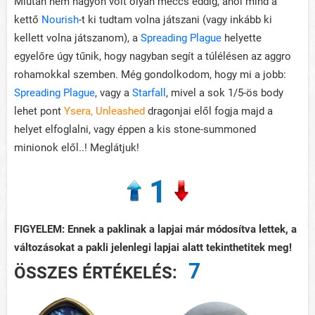
Miután nem nagyon volt olyan meccs eddig, ahol mind a
kettő
Nourish
-t ki tudtam volna játszani (vagy inkább ki
kellett volna játszanom), a
Spreading Plague
helyette
egyelőre úgy tűnik, hogy nagyban segít a túlélésen az aggro
rohamokkal szemben. Még gondolkodom, hogy mi a jobb:
Spreading Plague
, vagy a
Starfall
, mivel a sok 1/5-ös body
lehet pont
Ysera, Unleashed
dragonjai elől fogja majd a
helyet elfoglalni, vagy éppen a kis stone-summoned
minionok elől..! Meglátjuk!
1
FIGYELEM: Ennek a paklinak a lapjai már módosítva lettek, a
változásokat a pakli jelenlegi lapjai alatt tekinthetitek meg!
7
ÖSSZES ÉRTÉKELÉS: