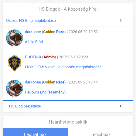
HS Blogok - A közösség hírei
Összes HS Blog megtekintése
darkonee (
Golden
Rare
)
| 2026.06.29 10:53
A Lila Erőd
PHOENIX (
Admin
)
| 2026.06.10 20:23
FIGYELEM: Violet Hold börtön meghibásodás
darkonee (
Golden
Rare
)
| 2025.09.23 13:44
Hallow's End (esemény)
+ HS Blog beküldése
Hearthstone paklik
Legújabbak
Legjobbak