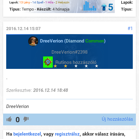
Lapok:
13
Lapok:
13 Lény
-
14 Spell
-
1 Hős
-
2 Helyszín
5
Típus:
Tempo -
Készült:
4 hónapja
Típus:
Te
#1
2016.12.14 15:07
DreeVerion (
Diamond
Common
)
DreeVerion#2398
.
Szerkesztve:
2016.12.14 18:48
DreeVerion
0
Új hozzászólás
Ha
bejelentkezel
, vagy
regisztrálsz
, akkor válasz írására,