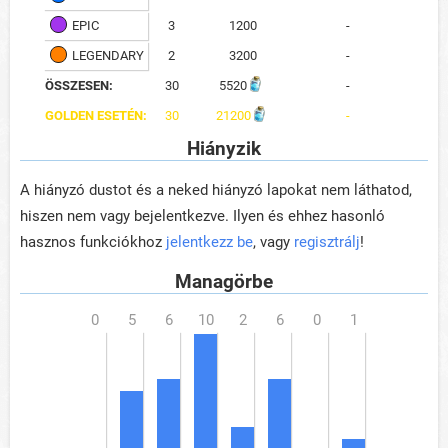
EPIC
3
1200
-
LEGENDARY
2
3200
-
ÖSSZESEN:
30
5520
-
GOLDEN ESETÉN:
30
21200
-
Hiányzik
A hiányzó dustot és a neked hiányzó lapokat nem láthatod,
hiszen nem vagy bejelentkezve. Ilyen és ehhez hasonló
hasznos funkciókhoz
jelentkezz be
, vagy
regisztrálj
!
Managörbe