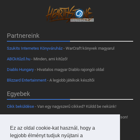
Partnereink
Szukits Internetes Könyváruház
- WarCraft könyvek magyarul
ABCkitűző.hu
- Minden, ami kitűző!
Diablo Hungary
- Hivatalos magyar Diablo rajongói oldal
Blizzard Entertainment
- A legjobb játékok készítői
Egyebek
Cikk beküldése
- Van egy nagyszerű cikked? Küldd be nekünk!
Támogass minket
- Tetszik az oldal? Segíts, hogy fennmaradhasson!
Kapcsolat, médiaajánlat
- Lépj velünk kapcsolatba!
Ez az oldal cookie-kat használ, hogy a
legjobb élményt tudjuk nyújtani a
Használd a tooltipünket
- A saját oldaladon is!