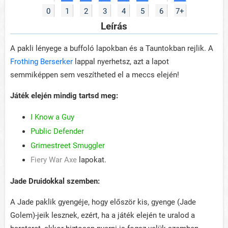
0
1
2
3
4
5
6
7+
Leírás
A pakli lényege a buffoló lapokban és a Tauntokban rejlik. A
Frothing Berserker
lappal nyerhetsz, azt a lapot
semmiképpen sem veszítheted el a meccs elején!
Játék elején mindig tartsd meg:
I Know a Guy
Public Defender
Grimestreet Smuggler
Fiery War Axe
lapokat.
Jade Druidokkal szemben:
A Jade paklik gyengéje, hogy először kis, gyenge (Jade
Golem)-jeik lesznek, ezért, ha a játék elején te uralod a