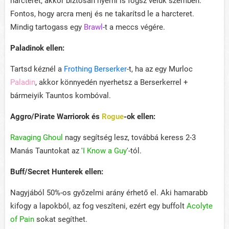
harcteret, akkor biztosan nyerni is fogsz velük szemben.
Fontos, hogy arcra menj és ne takarítsd le a harcteret.
Mindig tartogass egy
Brawl
-t a meccs végére.
Paladinok ellen:
Tartsd kéznél a
Frothing Berserker
-t, ha az egy Murloc
Paladin
, akkor könnyedén nyerhetsz a Berserkerrel +
bármeiyik Tauntos kombóval.
Aggro/Pirate Warriorok és
Rogue
-ok ellen:
Ravaging Ghoul
nagy segítség lesz, továbbá keress 2-3
Manás Tauntokat az '
I Know a Guy
'-tól.
Buff/Secret
Hunterek ellen:
Nagyjából 50%-os győzelmi arány érhető el. Aki hamarabb
kifogy a lapokból, az fog veszíteni, ezért egy buffolt
Acolyte
of Pain
sokat segíthet.