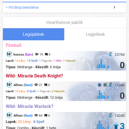
+ HS Blog beküldése
Hearthstone paklik
Legújabbak
Legjobbak
Fireball
23760
kossza (
Epic
)
19
0
Lapok:
14 Lény
-
10 Spell
-
1 Fegyver
-
1 Hős
-
1 Helyszín
0
Típus:
Midrange -
Készült:
6 órája
Wild- Miracle Death Knight?
11840
Alfons (
Rare
)
21
0
Lapok:
19 Lény
-
8 Spell
-
1 Fegyver
-
2 Helyszín
0
Típus:
Midrange -
Készült:
12 órája
Wild- Miracle Warlock?
14240
Alfons (
Rare
)
64
0
Lapok:
22 Lény
-
8 Spell
3
Típus:
Combo -
Készült:
1 hete