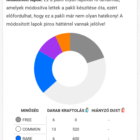
amelyek módosítva lettek a pakli készítése óta, ezért
előfordulhat, hogy ez a pakli már nem olyan hatékony! A
módosított lapok piros háttérrel vannak jelölve!
MINŐSÉG
DARAB
KRAFTOLÁS
HIÁNYZÓ DUST
FREE
6
0
-
COMMON
13
520
-
RARE
6
600
-