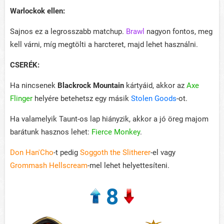
Warlockok ellen:
Sajnos ez a legrosszabb matchup.
Brawl
nagyon fontos, meg
kell várni, míg megtölti a harcteret, majd lehet használni.
CSERÉK:
Ha nincsenek
Blackrock Mountain
kártyáid, akkor az
Axe
Flinger
helyére betehetsz egy másik
Stolen Goods
-ot.
Ha valamelyik Taunt-os lap hiányzik, akkor a jó öreg majom
barátunk hasznos lehet:
Fierce Monkey
.
Don Han'Cho
-t pedig
Soggoth the Slitherer
-el vagy
Grommash Hellscream
-mel lehet helyettesíteni.
8