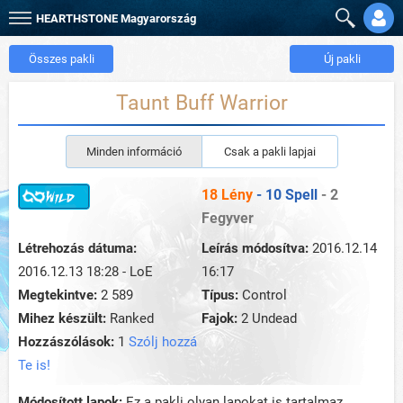
HEARTHSTONE
Magyarország
Összes pakli
Új pakli
Taunt Buff Warrior
Minden információ
Csak a pakli lapjai
18 Lény
- 10 Spell
- 2
Fegyver
Létrehozás dátuma:
Leírás módosítva:
2016.12.14
2016.12.13 18:28 - LoE
16:17
Megtekintve:
2 589
Típus:
Control
Mihez készült:
Ranked
Fajok:
2 Undead
Hozzászólások:
1
Szólj hozzá
Te is!
Módosított lapok:
Ez a pakli olyan lapokat is tartalmaz,