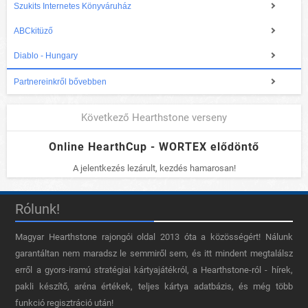
Szukits Internetes Könyváruház
ABCkitüző
Diablo - Hungary
Partnereinkről bővebben
Következő Hearthstone verseny
Online HearthCup - WORTEX elődöntő
A jelentkezés lezárult, kezdés hamarosan!
Rólunk!
Magyar Hearthstone​ rajongói oldal 2013 óta a közösségért! Nálunk
garantáltan nem maradsz le semmiről sem, és itt mindent megtalálsz
erről a gyors-iramú stratégiai kártyajátékról, a Hearthstone-ról - hírek,
pakli készítő, aréna értékek, teljes kártya adatbázis, és még több
funkció regisztráció után!