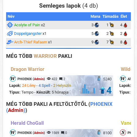
Semleges lapok
(4 db)
Név
Mana
Támadás
Élet
Acolyte of Pain
x2
3
1
4
Doppelgangster
x1
5
2
2
Arch-Thief Rafaam
x1
9
7
8
MÉG TÖBB
WARRIOR
PAKLI
Dragon Warrior
Wild- M
5240
PHOENIX (
Admin
)
422
2
Alfons
Lapok:
24 Lény
-
4 Spell
-
2 Helyszín
Lapok:
22
4
Típus:
Tempo -
Készült:
5 hónapja
Típus:
Mi
MÉG TÖBB PAKLI A FELTÖLTŐTŐL
(
PHOENIX
(
Admin
)
)
Herald ChoGall
Vaness
8100
PHOENIX (
Admin
)
1569
0
PHOEN