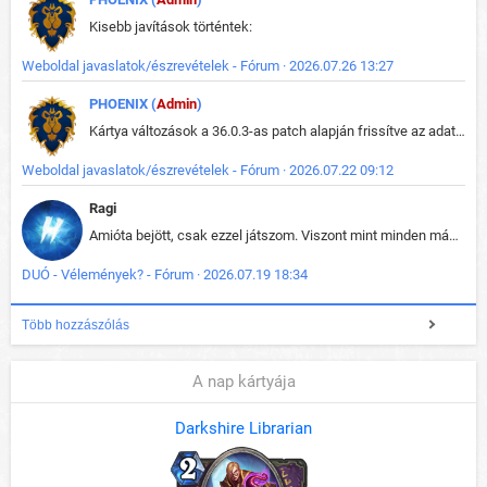
Kisebb javítások történtek:
Weboldal javaslatok/észrevételek - Fórum · 2026.07.26 13:27
PHOENIX (
Admin
)
Kártya változások a 36.0.3-as patch alapján frissítve az adatbázisban (képek is cserélve).
Weboldal javaslatok/észrevételek - Fórum · 2026.07.22 09:12
Ragi
Amióta bejött, csak ezzel játszom. Viszont mint minden más - akár az alapjáték is, ez is baromira összetett lett. Néha már pár kör után is esélytelen az egész. Vagy irreállisan túltápol valaki, vagy lelép a partner, vagy csak hülye mint a segg. És amikor eljönne az én időm, na akkor jön el mindenki másé is. Engem jobban érdekelne, hogy ki milyen ratingen szokott játszani. Na ez lenne egy érdekes adat.
DUÓ - Vélemények? - Fórum · 2026.07.19 18:34
Több hozzászólás
A nap kártyája
Darkshire Librarian