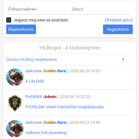
Jegyezz meg ezen az eszközön.
Elfelejtett jelszó
Regisztráció
HS Blogok - A közösség hírei
Összes HS Blog megtekintése
darkonee (
Golden
Rare
)
| 2026.06.29 10:53
A Lila Erőd
PHOENIX (
Admin
)
| 2026.06.10 20:23
FIGYELEM: Violet Hold börtön meghibásodás
darkonee (
Golden
Rare
)
| 2025.09.23 13:44
Hallow's End (esemény)