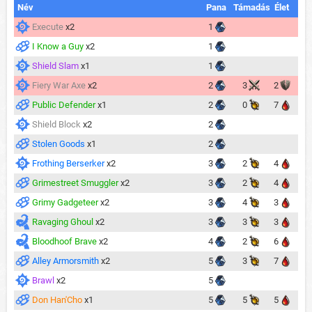
Név
Pana
Támadás
Élet
Execute
x2
1
I Know a Guy
x2
1
Shield Slam
x1
1
Fiery War Axe
x2
2
3
2
Public Defender
x1
2
0
7
Shield Block
x2
2
Stolen Goods
x1
2
Frothing Berserker
x2
3
2
4
Grimestreet Smuggler
x2
3
2
4
Grimy Gadgeteer
x2
3
4
3
Ravaging Ghoul
x2
3
3
3
Bloodhoof Brave
x2
4
2
6
Alley Armorsmith
x2
5
3
7
Brawl
x2
5
Don Han'Cho
x1
5
5
5