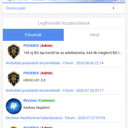
Összes pakli
Legfrissebb hozzászólások
Fórumok
Hirek
PHOENIX (
Admin
)
149 új BG lap került be az adatbázisba, 644 db meglévő BG lap módosult, bekerültek az új képek a megváltozott lapokhoz is.
Weboldal javaslatok/észrevételek - Fórum · 2026.08.06 22:14
PHOENIX (
Admin
)
HSHU v31.3.0
Weboldal javaslatok/észrevételek - Fórum · 2026.07.28 20:17
Ekstone (
Common
)
Kedves Naplóm!
Ekstone Hearthstone kalandozásai - Fórum · 2026.07.27 07:09
PHOENIX (
Admin
)