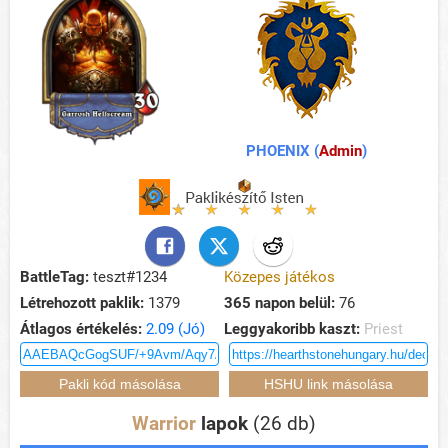
PHOENIX (
Admin
)
BattleTag:
teszt#1234
Közepes játékos
Létrehozott paklik:
1379
365 napon belül:
76
Átlagos értékelés:
2.09 (Jó)
Leggyakoribb kaszt:
Priest
Warrior
lapok
(26 db)