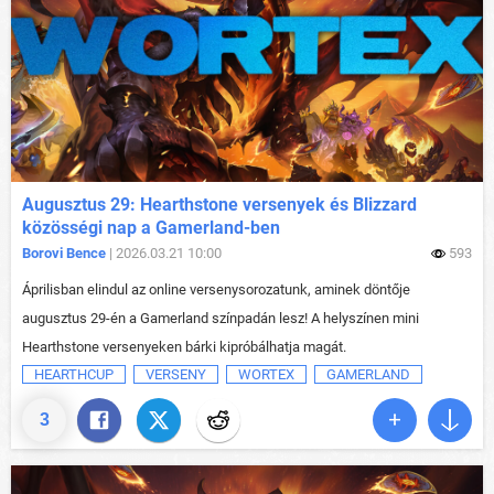
Augusztus 29: Hearthstone versenyek és Blizzard
közösségi nap a Gamerland-ben
Borovi Bence
| 2026.03.21 10:00
593
Áprilisban elindul az online versenysorozatunk, aminek döntője
augusztus 29-én a Gamerland színpadán lesz! A helyszínen mini
Hearthstone versenyeken bárki kipróbálhatja magát.
HEARTHCUP
VERSENY
WORTEX
GAMERLAND
3