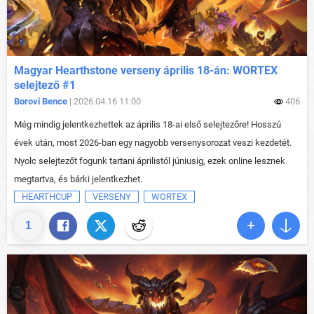
Magyar Hearthstone verseny április 18-án: WORTEX
selejtező #1
Borovi Bence
| 2026.04.16 11:00
406
Még mindig jelentkezhettek az április 18-ai első selejtezőre! Hosszú
évek után, most 2026-ban egy nagyobb versenysorozat veszi kezdetét.
Nyolc selejtezőt fogunk tartani áprilistól júniusig, ezek online lesznek
megtartva, és bárki jelentkezhet.
HEARTHCUP
VERSENY
WORTEX
1