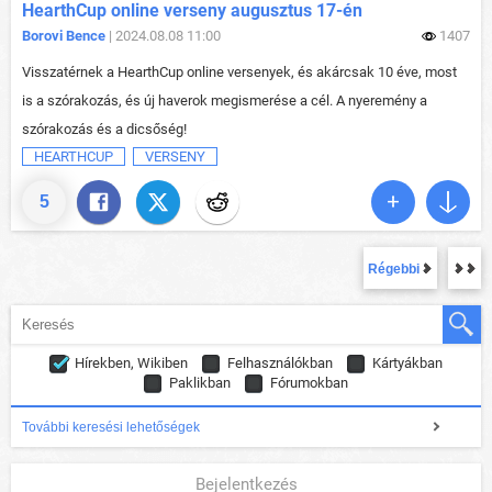
HearthCup online verseny augusztus 17-én
Borovi Bence
| 2024.08.08 11:00
1407
Visszatérnek a HearthCup online versenyek, és akárcsak 10 éve, most
is a szórakozás, és új haverok megismerése a cél. A nyeremény a
szórakozás és a dicsőség!
HEARTHCUP
VERSENY
5
Régebbi
Hírekben, Wikiben
Felhasználókban
Kártyákban
Paklikban
Fórumokban
További keresési lehetőségek
Bejelentkezés