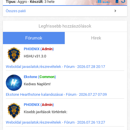
Típus:
Aggro -
Készült:
3 hete
Összes pakli
Legfrissebb hozzászólások
Fórumok
Hirek
PHOENIX (
Admin
)
HSHU v31.3.0
Weboldal javaslatok/észrevételek - Fórum · 2026.07.28 20:17
Ekstone (
Common
)
Kedves Naplóm!
Ekstone Hearthstone kalandozásai - Fórum · 2026.07.27 07:09
PHOENIX (
Admin
)
Kisebb javítások történtek:
Weboldal javaslatok/észrevételek - Fórum · 2026.07.26 13:27