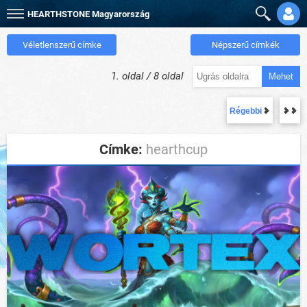
HEARTHSTONE
Magyarország
Véletlenszerű címke
Népszerű címkék
1. oldal / 8 oldal
Mehet
Régebbi
Címke:
hearthcup