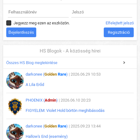
Jegyezz meg ezen az eszközön.
Elfelejtett jelszó
Regisztráció
HS Blogok - A közösség hírei
Összes HS Blog megtekintése
darkonee (
Golden
Rare
)
| 2026.06.29 10:53
A Lila Erőd
PHOENIX (
Admin
)
| 2026.06.10 20:23
FIGYELEM: Violet Hold börtön meghibásodás
darkonee (
Golden
Rare
)
| 2025.09.23 13:44
Hallow's End (esemény)