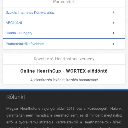
Partnereink
Szukits Internetes Könyváruház
ABCkitüző
Diablo - Hungary
Partnereinkről bővebben
Következő Hearthstone verseny
Online HearthCup - WORTEX elődöntő
A jelentkezés lezárult, kezdés hamarosan!
Rólunk!
Magyar Hearthstone​ rajongói oldal 2013 óta a közösségért! Nálunk
garantáltan nem maradsz le semmiről sem, és itt mindent megtalálsz
erről a gyors-iramú stratégiai kártyajátékról, a Hearthstone-ról - hírek,