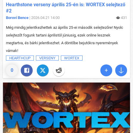
Hearthstone verseny április 25-én is: WORTEX selejtező
#2
Borovi Bence
| 2026.04.21 14:00
431
Még mindig jelentkezhettek az április 25-ei második selejtezőre! Nyolc
selejtezőt fogunk tartani áprilistól júniusig, ezek online lesznek
megtartva, és bárki jelentkezhet. A döntőbe bejutókra nyeremények
várnak!
HEARTHCUP
VERSENY
WORTEX
0