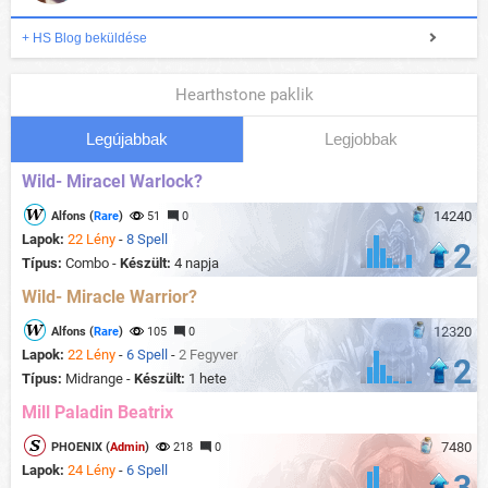
+ HS Blog beküldése
Hearthstone paklik
Legújabbak
Legjobbak
Wild- Miracel Warlock?
14240
Alfons (
Rare
)
51
0
Lapok:
22 Lény
-
8 Spell
2
Típus:
Combo -
Készült:
4 napja
Wild- Miracle Warrior?
12320
Alfons (
Rare
)
105
0
Lapok:
22 Lény
-
6 Spell
-
2 Fegyver
2
Típus:
Midrange -
Készült:
1 hete
Mill Paladin Beatrix
7480
PHOENIX (
Admin
)
218
0
Lapok:
24 Lény
-
6 Spell
3