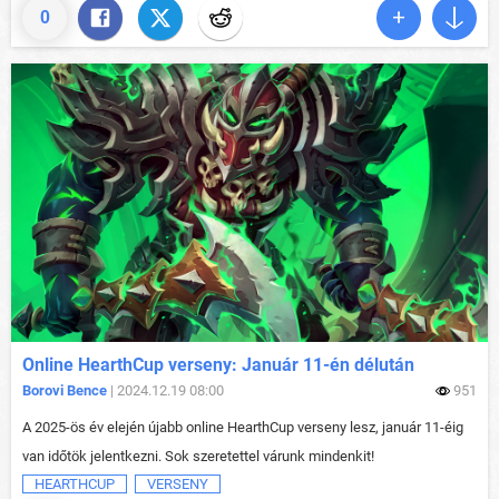
0
Online HearthCup verseny: Január 11-én délután
Borovi Bence
| 2024.12.19 08:00
951
A 2025-ös év elején újabb online HearthCup verseny lesz, január 11-éig
van időtök jelentkezni. Sok szeretettel várunk mindenkit!
HEARTHCUP
VERSENY