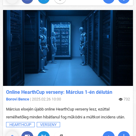
Online HearthCup verseny: Március 1-én délután
Borovi Bence
| 2025.02.26 10:00
732
Március elsején újabb online HearthCup verseny lesz, ezúttal
remélhetőleg minden hibátlanul fog működni a múltkori incidens után.
HEARTHCUP
VERSENY