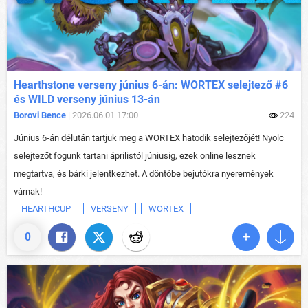
Hearthstone verseny június 6-án: WORTEX selejtező #6
és WILD verseny június 13-án
Borovi Bence
| 2026.06.01 17:00
224
Június 6-án délután tartjuk meg a WORTEX hatodik selejtezőjét! Nyolc
selejtezőt fogunk tartani áprilistól júniusig, ezek online lesznek
megtartva, és bárki jelentkezhet. A döntőbe bejutókra nyeremények
várnak!
HEARTHCUP
VERSENY
WORTEX
0