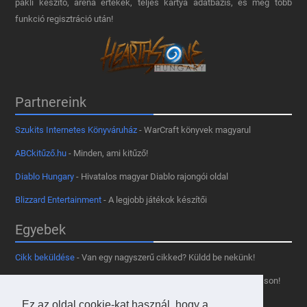
pakli készítő, aréna értékek, teljes kártya adatbázis, és még több
funkció regisztráció után!
Partnereink
Szukits Internetes Könyváruház
- WarCraft könyvek magyarul
ABCkitűző.hu
- Minden, ami kitűző!
Diablo Hungary
- Hivatalos magyar Diablo rajongói oldal
Blizzard Entertainment
- A legjobb játékok készítői
Egyebek
Cikk beküldése
- Van egy nagyszerű cikked? Küldd be nekünk!
Támogass minket
- Tetszik az oldal? Segíts, hogy fennmaradhasson!
Kapcsolat, médiaajánlat
- Lépj velünk kapcsolatba!
Ez az oldal cookie-kat használ, hogy a