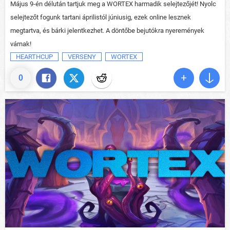
Május 9-én délután tartjuk meg a WORTEX harmadik selejtezőjét! Nyolc
selejtezőt fogunk tartani áprilistól júniusig, ezek online lesznek
megtartva, és bárki jelentkezhet. A döntőbe bejutókra nyeremények
várnak!
HEARTHCUP
VERSENY
WORTEX
0