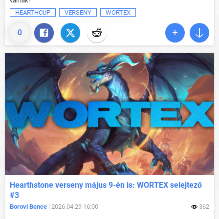
várnak!
HEARTHCUP
VERSENY
WORTEX
0
Hearthstone verseny május 9-én is: WORTEX selejtező
#3
Borovi Bence
| 2026.04.29 16:00
362