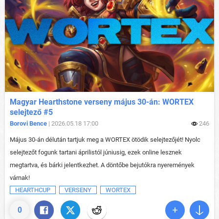
Magyar Hearthstone verseny május 30-án: WORTEX
selejtező #5
Borovi Bence
| 2026.05.18 17:00
246
Május 30-án délután tartjuk meg a WORTEX ötödik selejtezőjét! Nyolc
selejtezőt fogunk tartani áprilistól júniusig, ezek online lesznek
megtartva, és bárki jelentkezhet. A döntőbe bejutókra nyeremények
várnak!
HEARTHCUP
VERSENY
WORTEX
0