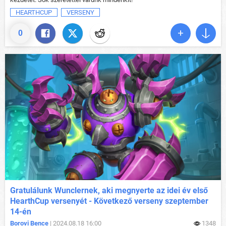
HEARTHCUP
VERSENY
0
Gratulálunk Wunclernek, aki megnyerte az idei év első
HearthCup versenyét - Következő verseny szeptember
14-én
Borovi Bence
| 2024.08.18 16:00
1348