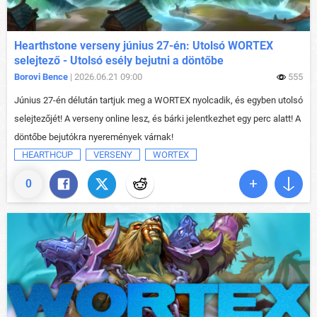
Hearthstone verseny június 27-én: Utolsó WORTEX
selejtező - Utolsó esély bejutni a döntőbe
Borovi Bence
| 2026.06.21 09:00
555
Június 27-én délután tartjuk meg a WORTEX nyolcadik, és egyben utolsó
selejtezőjét! A verseny online lesz, és bárki jelentkezhet egy perc alatt! A
döntőbe bejutókra nyeremények várnak!
HEARTHCUP
VERSENY
WORTEX
0