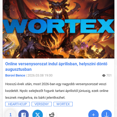
Online versenysorozat indul áprilisban, helyszíni döntő
augusztusban
Borovi Bence
| 2026.03.08 19:00
701
Hosszú évek után, most 2026-ban egy nagyobb versenysorozat veszi
kezdetét. Nyolc selejtezőt fogunk tartani áprilistól júniusig, ezek online
lesznek megtartva, és bárki jelentkezhet.
HEARTHCUP
VERSENY
WORTEX
1