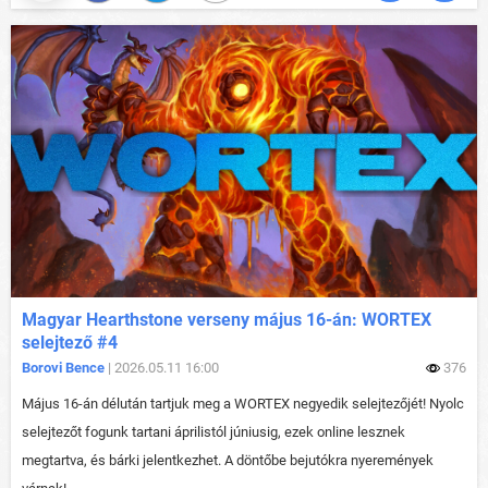
Magyar Hearthstone verseny május 16-án: WORTEX
selejtező #4
Borovi Bence
| 2026.05.11 16:00
376
Május 16-án délután tartjuk meg a WORTEX negyedik selejtezőjét! Nyolc
selejtezőt fogunk tartani áprilistól júniusig, ezek online lesznek
megtartva, és bárki jelentkezhet. A döntőbe bejutókra nyeremények