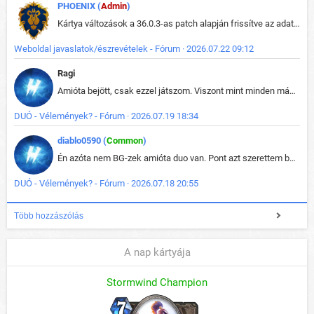
PHOENIX (
Admin
)
Kártya változások a 36.0.3-as patch alapján frissítve az adatbázisban (képek is cserélve).
Weboldal javaslatok/észrevételek - Fórum · 2026.07.22 09:12
Ragi
Amióta bejött, csak ezzel játszom. Viszont mint minden más - akár az alapjáték is, ez is baromira összetett lett. Néha már pár kör után is esélytelen az egész. Vagy irreállisan túltápol valaki, vagy lelép a partner, vagy csak hülye mint a segg. És amikor eljönne az én időm, na akkor jön el mindenki másé is. Engem jobban érdekelne, hogy ki milyen ratingen szokott játszani. Na ez lenne egy érdekes adat.
DUÓ - Vélemények? - Fórum · 2026.07.19 18:34
diablo0590 (
Common
)
Én azóta nem BG-zek amióta duo van. Pont azt szerettem benne, hogy rajtam múlik mi történik, nem pedig a társamon. Kérem vissza a régi BG-t :D
DUÓ - Vélemények? - Fórum · 2026.07.18 20:55
Több hozzászólás
A nap kártyája
Stormwind Champion