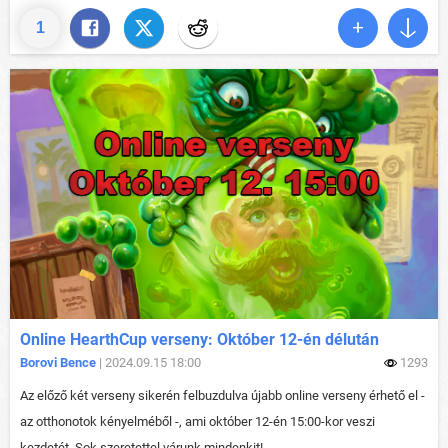
1
Online HearthCup verseny: Október 12-én délután
Borovi Bence
| 2024.09.15 18:00
1293
Az előző két verseny sikerén felbuzdulva újabb online verseny érhető el -
az otthonotok kényelméből -, ami október 12-én 15:00-kor veszi
kezdetét. Sok szeretettel várunk mindenkit!