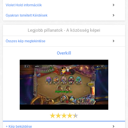
Violet Hold információk
Gyakran Ismételt Kérdések
Legjobb pillanatok - A közösség képei
Összes kép megtekintése
Overkill
+ Kép beküldése