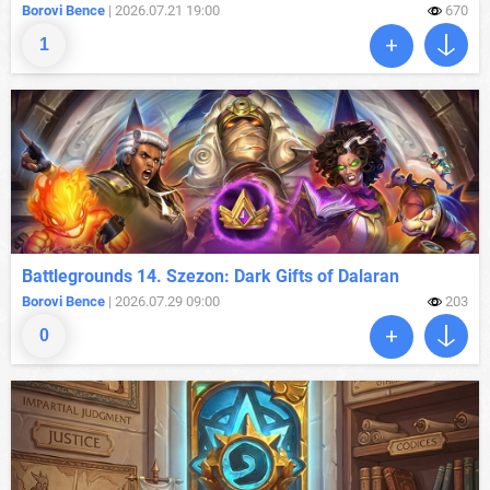
Borovi Bence
| 2026.07.21 19:00
670
1
Battlegrounds 14. Szezon: Dark Gifts of Dalaran
Borovi Bence
| 2026.07.29 09:00
203
0