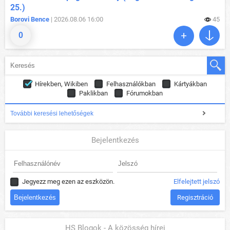
25.)
Borovi Bence
| 2026.08.06 16:00
45
0
Hírekben, Wikiben
Felhasználókban
Kártyákban
Paklikban
Fórumokban
További keresési lehetőségek
Bejelentkezés
Jegyezz meg ezen az eszközön.
Elfelejtett jelszó
Regisztráció
HS Blogok - A közösség hírei