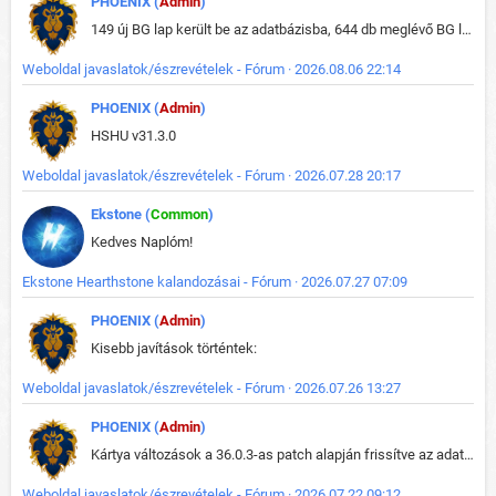
PHOENIX (
Admin
)
149 új BG lap került be az adatbázisba, 644 db meglévő BG lap módosult, bekerültek az új képek a megváltozott lapokhoz is.
Weboldal javaslatok/észrevételek - Fórum · 2026.08.06 22:14
PHOENIX (
Admin
)
HSHU v31.3.0
Weboldal javaslatok/észrevételek - Fórum · 2026.07.28 20:17
Ekstone (
Common
)
Kedves Naplóm!
Ekstone Hearthstone kalandozásai - Fórum · 2026.07.27 07:09
PHOENIX (
Admin
)
Kisebb javítások történtek:
Weboldal javaslatok/észrevételek - Fórum · 2026.07.26 13:27
PHOENIX (
Admin
)
Kártya változások a 36.0.3-as patch alapján frissítve az adatbázisban (képek is cserélve).
Weboldal javaslatok/észrevételek - Fórum · 2026.07.22 09:12