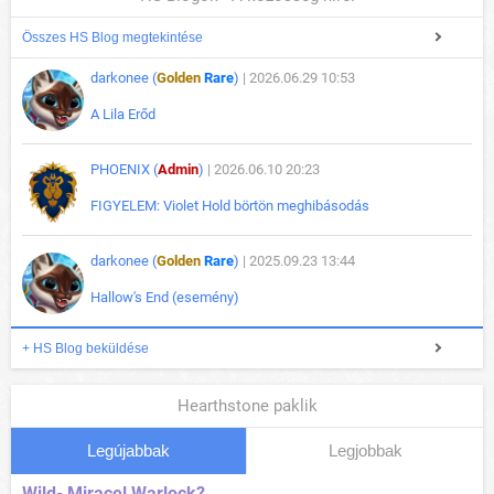
Összes HS Blog megtekintése
darkonee (
Golden
Rare
)
| 2026.06.29 10:53
A Lila Erőd
PHOENIX (
Admin
)
| 2026.06.10 20:23
FIGYELEM: Violet Hold börtön meghibásodás
darkonee (
Golden
Rare
)
| 2025.09.23 13:44
Hallow's End (esemény)
+ HS Blog beküldése
Hearthstone paklik
Legújabbak
Legjobbak
Wild- Miracel Warlock?