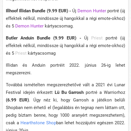
Illhoof Illidan Bundle (9.99
EUR
) -
Új
Demon Hunter
portré (új
effektek nélkül, mindössze új hangokkal a régi emote-okhoz)
és 5
Demon Hunter
kártyacsomag.
Butler Anduin Bundle (9.99
EUR
) -
Új
Priest
portré (új
effektek nélkül, mindössze új hangokkal a régi emote-okhoz)
és 5
Priest
kártyacsomag
Illidan és Anduin portréit 2022. június 26-ig lehet
megszerezni.
Továbbá ismételten megszerezhetővé vált a 2021 évi Lunar
Festival idején érkezett
Lü Bu Garrosh
portré a Warriorhoz
(6.99 EUR)
. Úgy néz ki, hogy Garrosh a játékon belüli
Shopban nem érhető el (legalábbis én tegnap nem láttam ott,
pedig bíztam benne, hogy 1000 aranyért megszerezhetem),
csak a
Hearthstone Shop
ban lehet hozzájutni egészen 2022.
június 20-ig.