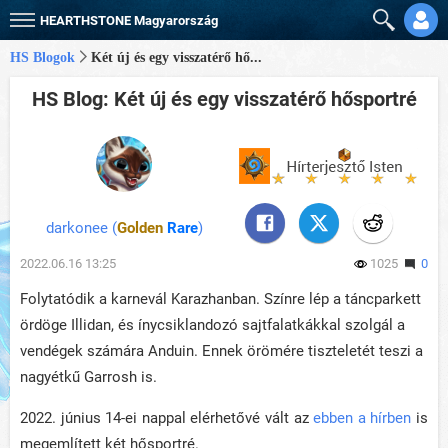
HEARTHSTONE
Magyarország
HS Blogok
Két új és egy visszatérő hő...
HS Blog: Két új és egy visszatérő hősportré
darkonee (
Golden
Rare
)
2022.06.16 13:25
1025
0
Folytatódik a karnevál Karazhanban. Színre lép a táncparkett
ördöge Illidan, és ínycsiklandozó sajtfalatkákkal szolgál a
vendégek számára Anduin. Ennek örömére tiszteletét teszi a
nagyétkű Garrosh is.
2022. június 14-ei nappal elérhetővé vált az
ebben a hírben
is
megemlített két hősportré.