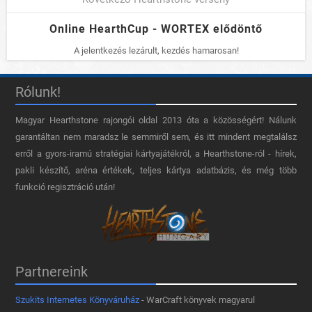
Online HearthCup - WORTEX elődöntő
A jelentkezés lezárult, kezdés hamarosan!
Rólunk!
Magyar Hearthstone​ rajongói oldal 2013 óta a közösségért! Nálunk
garantáltan nem maradsz le semmiről sem, és itt mindent megtalálsz
erről a gyors-iramú stratégiai kártyajátékról, a Hearthstone-ról - hírek,
pakli készítő, aréna értékek, teljes kártya adatbázis, és még több
funkció regisztráció után!
Partnereink
Szukits Internetes Könyváruház
- WarCraft könyvek magyarul