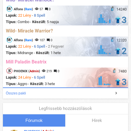
14240
Alfons (
Rare
)
57
0
Lapok:
22 Lény
-
8 Spell
3
Típus:
Combo -
Készült:
5 napja
Wild- Miracle Warrior?
12320
Alfons (
Rare
)
107
0
Lapok:
22 Lény
-
6 Spell
-
2 Fegyver
2
Típus:
Midrange -
Készült:
1 hete
Mill Paladin Beatrix
7480
PHOENIX (
Admin
)
219
0
Lapok:
24 Lény
-
6 Spell
3
Típus:
Aggro -
Készült:
3 hete
Összes pakli
Legfrissebb hozzászólások
Fórumok
Hirek