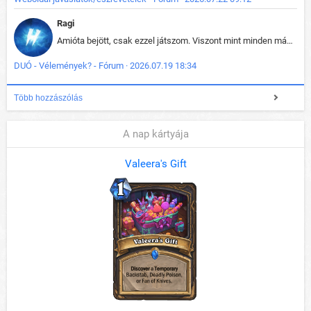
Ragi
Amióta bejött, csak ezzel játszom. Viszont mint minden más - akár az alapjáték is, ez is baromira összetett lett. Néha már pár kör után is esélytelen az egész. Vagy irreállisan túltápol valaki, vagy lelép a partner, vagy csak hülye mint a segg. És amikor eljönne az én időm, na akkor jön el mindenki másé is. Engem jobban érdekelne, hogy ki milyen ratingen szokott játszani. Na ez lenne egy érdekes adat.
DUÓ - Vélemények? - Fórum · 2026.07.19 18:34
Több hozzászólás
A nap kártyája
Valeera's Gift