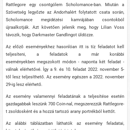
Rattlegore egy csontgólem Scholomance-ban. Miután a
Szövetség legyőzte az Andorhalért folytatott csata során,
Scholomance megidézési kamrájában csontokból
újraalkotják. Azt követően jelenik meg, hogy Lilian Voss
távozik, hogy Darkmaster Gandlingot üldözze.
Az előző eseményekhez hasonlóan itt is tíz feladatot kell
teljesíteni, a feladatok a már korábbi
eseményekben megszokott módon - naponta két feladat -
válnak elérhetővé. Így a 9. és 10. feladat 2022. november 5-
től lesz teljesíthető. Az esemény egészen a 2022. november
29-ig lesz elérhető.
Az esemény valamennyi feladatának a teljesítése esetén
gazdagabbak leszünk 700 Coin-nal, megszerezzük Rattlegore-
t zsoldosként és a hozzá tartozó arany portrékból kettőt.
Az alábbi táblázatban láthatók az esemény feladatai,