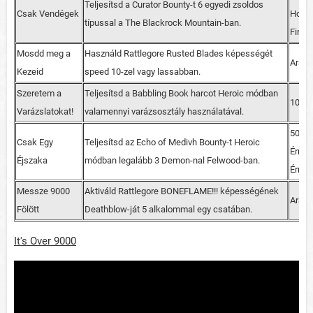
Teljesítsd a Curator Bounty-t 6 egyedi zsoldos
Csak Vendégek
Holme
típussal a The Blackrock Mountain-ban.
Fireb
Mosdd meg a
Használd Rattlegore Rusted Blades képességét
Aran
Kezeid
speed 10-zel vagy lassabban.
Szeretem a
Teljesítsd a Babbling Book harcot Heroic módban
100 R
Varázslatokat!
valamennyi varázsosztály használatával.
50 Me
Csak Egy
Teljesítsd az Echo of Medivh Bounty-t Heroic
Érme 
Éjszaka
módban legalább 3 Demon-nal Felwood-ban.
Érme
Messze 9000
Aktiváld Rattlegore BONEFLAME!!! képességének
Aran
Fölött
Deathblow-ját 5 alkalommal egy csatában.
It's Over 9000