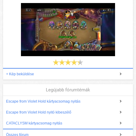
+ Kép beküldése
Legújabb fórumtémák
Escape from Violet Hold kártyacsomag nyitás
Escape from Violet Hold nyitó kibeszélő
CATACLYSM kártyacsomag nyitás
Összes fórum