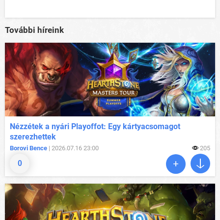
További híreink
Nézzétek a nyári Playoffot: Egy kártyacsomagot
szerezhettek
Borovi Bence
| 2026.07.16 23:00
205
0