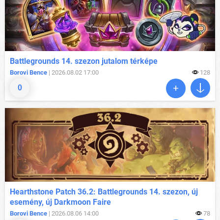
Battlegrounds 14. szezon jutalom térképe
Borovi Bence
| 2026.08.02 17:00
128
0
Hearthstone Patch 36.2: Battlegrounds 14. szezon, új
esemény, új Darkmoon Faire
Borovi Bence
| 2026.08.06 14:00
78