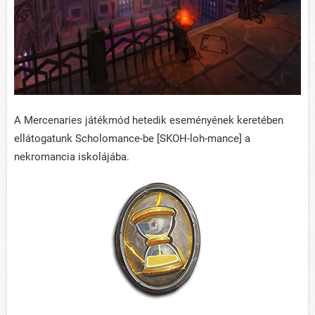
A Mercenaries játékmód hetedik eseményének keretében
ellátogatunk Scholomance-be [SKOH-loh-mance] a
nekromancia iskolájába.