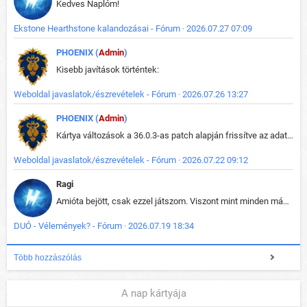
Kedves Naplóm!
Ekstone Hearthstone kalandozásai - Fórum · 2026.07.27 07:09
PHOENIX (
Admin
)
Kisebb javítások történtek:
Weboldal javaslatok/észrevételek - Fórum · 2026.07.26 13:27
PHOENIX (
Admin
)
Kártya változások a 36.0.3-as patch alapján frissítve az adatbázisban (képek is cserélve).
Weboldal javaslatok/észrevételek - Fórum · 2026.07.22 09:12
Ragi
Amióta bejött, csak ezzel játszom. Viszont mint minden más - akár az alapjáték is, ez is baromira összetett lett. Néha már pár kör után is esélytelen az egész. Vagy irreállisan túltápol valaki, vagy lelép a partner, vagy csak hülye mint a segg. És amikor eljönne az én időm, na akkor jön el mindenki másé is. Engem jobban érdekelne, hogy ki milyen ratingen szokott játszani. Na ez lenne egy érdekes adat.
DUÓ - Vélemények? - Fórum · 2026.07.19 18:34
Több hozzászólás
A nap kártyája