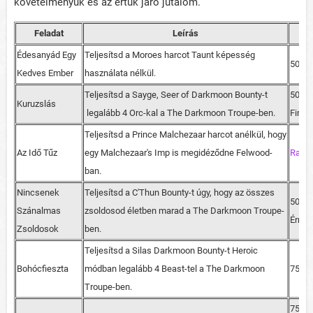
követelményük és az értük járó jutalom.
Feladat
Leírás
Édesanyád Egy
Teljesítsd a Moroes harcot Taunt képesség
50 Ra
Kedves Ember
használata nélkül.
Teljesítsd a Sayge, Seer of Darkmoon Bounty-t
50 Ra
Kuruzslás
legalább 4 Orc-kal a The Darkmoon Troupe-ben.
Fireb
Teljesítsd a Prince Malchezaar harcot anélkül, hogy
Az Idő Tűz
egy Malchezaar's Imp is megidéződne Felwood-
Rattl
ban.
Nincsenek
Teljesítsd a C'Thun Bounty-t úgy, hogy az összes
50 Ra
Szánalmas
zsoldosod életben marad a The Darkmoon Troupe-
Érme
Zsoldosok
ben.
Teljesítsd a Silas Darkmoon Bounty-t Heroic
Bohócfieszta
módban legalább 4 Beast-tel a The Darkmoon
75 Ra
Troupe-ben.
75 Ra