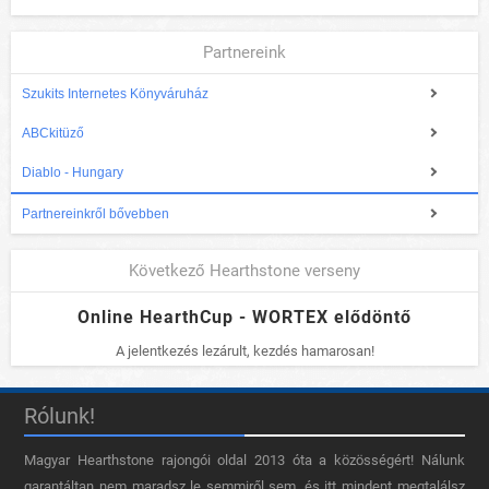
Partnereink
Szukits Internetes Könyváruház
ABCkitüző
Diablo - Hungary
Partnereinkről bővebben
Következő Hearthstone verseny
Online HearthCup - WORTEX elődöntő
A jelentkezés lezárult, kezdés hamarosan!
Rólunk!
Magyar Hearthstone​ rajongói oldal 2013 óta a közösségért! Nálunk
garantáltan nem maradsz le semmiről sem, és itt mindent megtalálsz