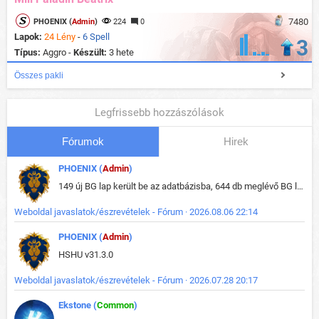
7480
PHOENIX (
Admin
)
224
0
Lapok:
24 Lény
-
6 Spell
3
Típus:
Aggro -
Készült:
3 hete
Összes pakli
Legfrissebb hozzászólások
Fórumok
Hirek
PHOENIX (
Admin
)
149 új BG lap került be az adatbázisba, 644 db meglévő BG lap módosult, bekerültek az új képek a megváltozott lapokhoz is.
Weboldal javaslatok/észrevételek - Fórum · 2026.08.06 22:14
PHOENIX (
Admin
)
HSHU v31.3.0
Weboldal javaslatok/észrevételek - Fórum · 2026.07.28 20:17
Ekstone (
Common
)