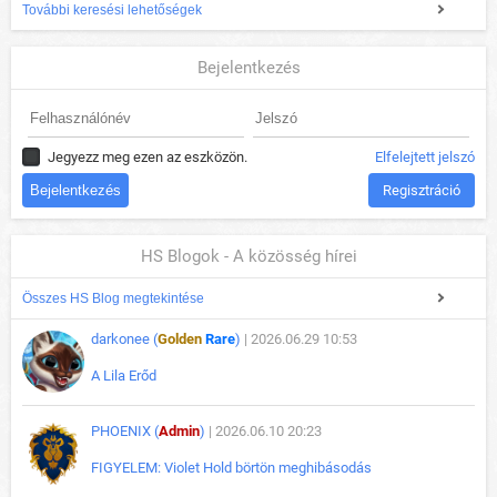
További keresési lehetőségek
Bejelentkezés
Jegyezz meg ezen az eszközön.
Elfelejtett jelszó
Regisztráció
HS Blogok - A közösség hírei
Összes HS Blog megtekintése
darkonee (
Golden
Rare
)
| 2026.06.29 10:53
A Lila Erőd
PHOENIX (
Admin
)
| 2026.06.10 20:23
FIGYELEM: Violet Hold börtön meghibásodás