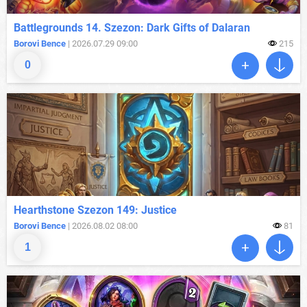
Battlegrounds 14. Szezon: Dark Gifts of Dalaran
Borovi Bence
| 2026.07.29 09:00
215
0
Hearthstone Szezon 149: Justice
Borovi Bence
| 2026.08.02 08:00
81
1