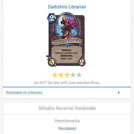
Darkshire Librarian
Do NOT be late with your overdue fines.
Részletek és értékelés
Aktuális Kocsmai Verekedés
Henchmania
Részletek
!