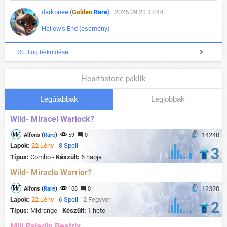
darkonee (
Golden
Rare
)
| 2025.09.23 13:44
Hallow's End (esemény)
+ HS Blog beküldése
Hearthstone paklik
Legújabbak
Legjobbak
Wild- Miracel Warlock?
14240
Alfons (
Rare
)
59
0
Lapok:
22 Lény
-
8 Spell
3
Típus:
Combo -
Készült:
6 napja
Wild- Miracle Warrior?
12320
Alfons (
Rare
)
108
0
Lapok:
22 Lény
-
6 Spell
-
2 Fegyver
2
Típus:
Midrange -
Készült:
1 hete
Mill Paladin Beatrix