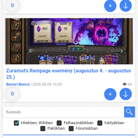
0
Zuramat's Rampage esemény (augusztus 4. - augusztus
25.)
Borovi Bence
| 2026.08.06 16:00
64
0
Hírekben, Wikiben
Felhasználókban
Kártyákban
Paklikban
Fórumokban