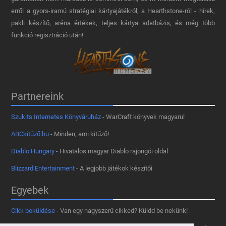
erről a gyors-iramú stratégiai kártyajátékról, a Hearthstone-ról - hírek,
pakli készítő, aréna értékek, teljes kártya adatbázis, és még több
funkció regisztráció után!
Partnereink
Szukits Internetes Könyváruház
- WarCraft könyvek magyarul
ABCkitűző.hu
- Minden, ami kitűző!
Diablo Hungary
- Hivatalos magyar Diablo rajongói oldal
Blizzard Entertainment
- A legjobb játékok készítői
Egyebek
Cikk beküldése
- Van egy nagyszerű cikked? Küldd be nekünk!