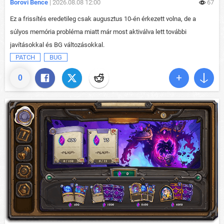
Borovi Bence
| 2026.08.08 12:00
67
Ez a frissítés eredetileg csak augusztus 10-én érkezett volna, de a
súlyos memória probléma miatt már most aktiválva lett további
javításokkal és BG változásokkal.
PATCH
BUG
0