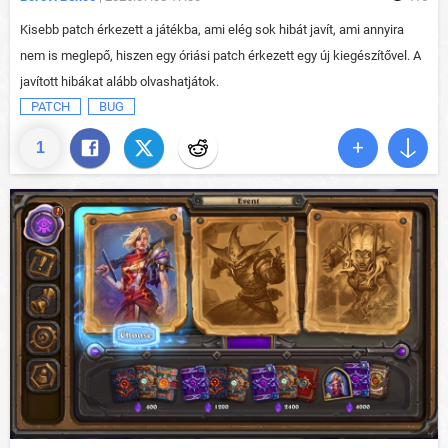
Kisebb patch érkezett a játékba, ami elég sok hibát javít, ami annyira
nem is meglepő, hiszen egy óriási patch érkezett egy új kiegészítővel. A
javított hibákat alább olvashatjátok.
PATCH
BUG
1