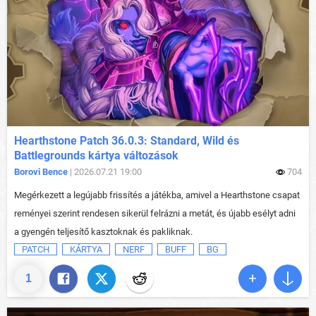
Hearthstone Patch 36.0.3: Standard, Wild és
Battlegrounds kártya változások
Borovi Bence
| 2026.07.21 19:00
704
Megérkezett a legújabb frissítés a játékba, amivel a Hearthstone csapat
reményei szerint rendesen sikerül felrázni a metát, és újabb esélyt adni
a gyengén teljesítő kasztoknak és pakliknak.
PATCH
KÁRTYA
NERF
BUFF
BG
1