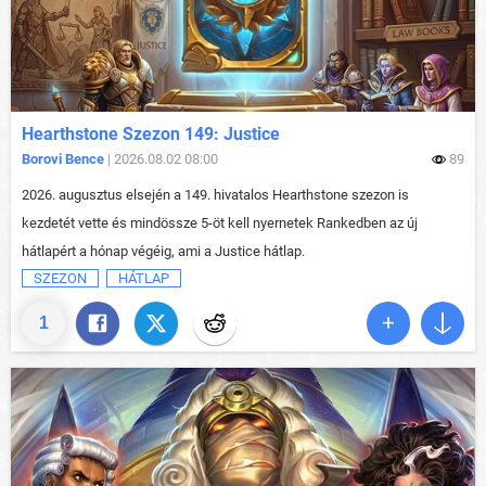
Hearthstone Szezon 149: Justice
Borovi Bence
| 2026.08.02 08:00
89
2026. augusztus elsején a 149. hivatalos Hearthstone szezon is
kezdetét vette és mindössze 5-öt kell nyernetek Rankedben az új
hátlapért a hónap végéig, ami a Justice hátlap.
SZEZON
HÁTLAP
1