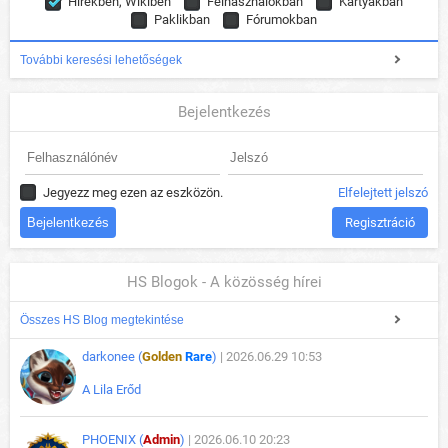
Hírekben, Wikiben
Felhasználókban
Kártyákban
Paklikban
Fórumokban
További keresési lehetőségek
Bejelentkezés
Jegyezz meg ezen az eszközön.
Elfelejtett jelszó
Regisztráció
HS Blogok - A közösség hírei
Összes HS Blog megtekintése
darkonee (
Golden
Rare
)
| 2026.06.29 10:53
A Lila Erőd
PHOENIX (
Admin
)
| 2026.06.10 20:23