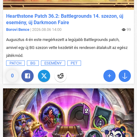
Hearthstone Patch 36.2: Battlegrounds 14. szezon, új
esemény, új Darkmoon Faire
Borovi Bence
| 2026.08.06 14:00
99
Augusztus 4-én este megérkezett a legújabb Battlegrounds patch,
amivel egy új BG szezon vette kezdetét és rendesen átalakult az egész
játékmód.
PATCH
BG
ESEMÉNY
PET
0