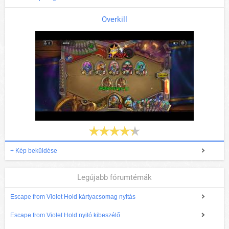
Overkill
+ Kép beküldése
Legújabb fórumtémák
Escape from Violet Hold kártyacsomag nyitás
Escape from Violet Hold nyitó kibeszélő