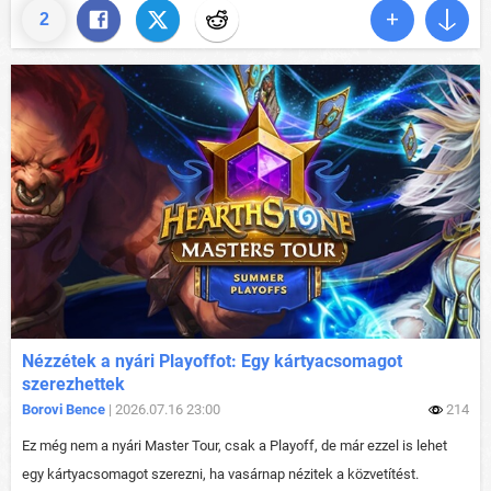
2
Nézzétek a nyári Playoffot: Egy kártyacsomagot
szerezhettek
Borovi Bence
| 2026.07.16 23:00
214
Ez még nem a nyári Master Tour, csak a Playoff, de már ezzel is lehet
egy kártyacsomagot szerezni, ha vasárnap nézitek a közvetítést.