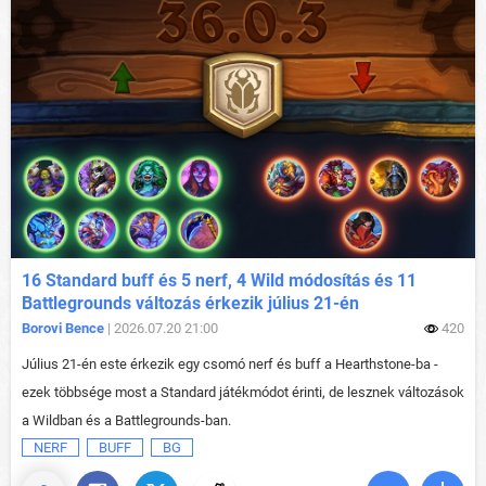
16 Standard buff és 5 nerf, 4 Wild módosítás és 11
Battlegrounds változás érkezik július 21-én
Borovi Bence
| 2026.07.20 21:00
420
Július 21-én este érkezik egy csomó nerf és buff a Hearthstone-ba -
ezek többsége most a Standard játékmódot érinti, de lesznek változások
a Wildban és a Battlegrounds-ban.
NERF
BUFF
BG