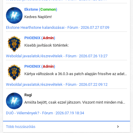
Ekstone (
Common
)
Kedves Naplóm!
Ekstone Hearthstone kalandozásai - Fórum · 2026.07.27 07:09
PHOENIX (
Admin
)
Kisebb javítások történtek:
Weboldal javaslatok/észrevételek - Fórum · 2026.07.26 13:27
PHOENIX (
Admin
)
Kártya változások a 36.0.3-as patch alapján frissítve az adatbázisban (képek is cserélve).
Weboldal javaslatok/észrevételek - Fórum · 2026.07.22 09:12
Ragi
Amióta bejött, csak ezzel játszom. Viszont mint minden más - akár az alapjáték is, ez is baromira összetett lett. Néha már pár kör után is esélytelen az egész. Vagy irreállisan túltápol valaki, vagy lelép a partner, vagy csak hülye mint a segg. És amikor eljönne az én időm, na akkor jön el mindenki másé is. Engem jobban érdekelne, hogy ki milyen ratingen szokott játszani. Na ez lenne egy érdekes adat.
DUÓ - Vélemények? - Fórum · 2026.07.19 18:34
Több hozzászólás