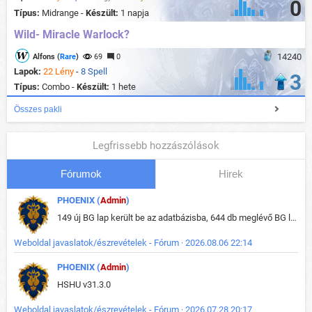
0
Típus:
Midrange -
Készült:
1 napja
Wild- Miracle Warlock?
14240
Alfons (
Rare
)
69
0
Lapok:
22 Lény
-
8 Spell
3
Típus:
Combo -
Készült:
1 hete
Összes pakli
Legfrissebb hozzászólások
Fórumok
Hirek
PHOENIX (
Admin
)
149 új BG lap került be az adatbázisba, 644 db meglévő BG lap módosult, bekerültek az új képek a megváltozott lapokhoz is.
Weboldal javaslatok/észrevételek - Fórum · 2026.08.06 22:14
PHOENIX (
Admin
)
HSHU v31.3.0
Weboldal javaslatok/észrevételek - Fórum · 2026.07.28 20:17