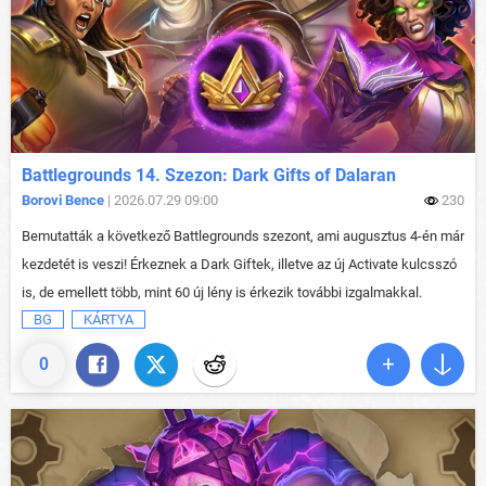
Battlegrounds 14. Szezon: Dark Gifts of Dalaran
Borovi Bence
| 2026.07.29 09:00
230
Bemutatták a következő Battlegrounds szezont, ami augusztus 4-én már
kezdetét is veszi! Érkeznek a Dark Giftek, illetve az új Activate kulcsszó
is, de emellett több, mint 60 új lény is érkezik további izgalmakkal.
BG
KÁRTYA
0