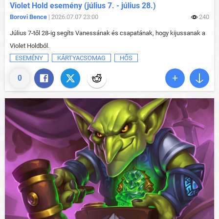
Violet Hold esemény (július 7. - július 28.)
Borovi Bence
| 2026.07.07 23:00
240
Július 7-től 28-ig segíts Vanessának és csapatának, hogy kijussanak a
Violet Holdból.
ESEMÉNY
KÁRTYACSOMAG
HŐS
0