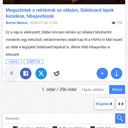
Megszűntek a reklámok az oldalon, Sideboard lapok
kezelése, hibajavítások
Borovi Bence
| 2026.07.04 12:00
750
Ez a nap is elérkezett, többé nincsen reklám az oldalon! Mostantól
mindenki egy letisztult, reklámmentes oldalt kap itt a HSHU-n! Már kezeli
az oldal a legújabb Sideboard lapokat is, illetve több hibajavítás is
érkezett.
HSHU
KÁRTYA
0
1. oldal / 356 oldal
Mehet
Régebbi