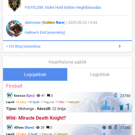
FIGYELEM: Violet Hold börtön meghibásodás
darkonee (
Golden
Rare
)
| 2025.09.23 13:44
Hallow's End (esemény)
+ HS Blog beküldése
Hearthstone paklik
Legújabbak
Legjobbak
Fireball
23760
kossza (
Epic
)
41
0
Lapok:
14 Lény
-
10 Spell
-
1 Fegyver
-
1 Hős
-
1 Helyszín
1
Típus:
Midrange -
Készült:
22 órája
Wild- Miracle Death Knight?
11840
Alfons (
Rare
)
29
0
Lapok:
19 Lény
-
8 Spell
-
1 Fegyver
-
2 Helyszín