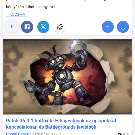
környékén láthatunk egy ilyet.
KOCSMA
0
Patch 36.0.1 hotfixek: Hibajavítások az új lapokkal
kapcsolatosan és Battlegrounds javítások
Borovi Bence
| 2026.07.08 17:00
416