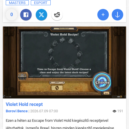
MASTERS
ESPORT
0
Violet Hold recept
Borovi Bence
| 2026.07.09 07:00
191
Ezen a héten az Escape from Violet Hold kiegészítő receptjeivel
játszhattok. Ismerős Brawl, hiszen minden kiegészítő megjelenése