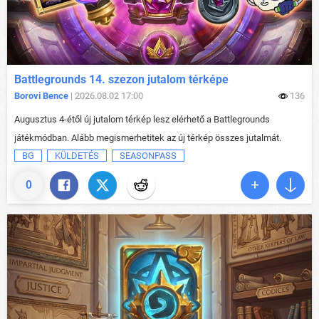
Battlegrounds 14. szezon jutalom térképe
Borovi Bence
| 2026.08.02 17:00
136
Augusztus 4-étől új jutalom térkép lesz elérhető a Battlegrounds
játékmódban. Alább megismerhetitek az új térkép összes jutalmát.
BG
KÜLDETÉS
SEASONPASS
0