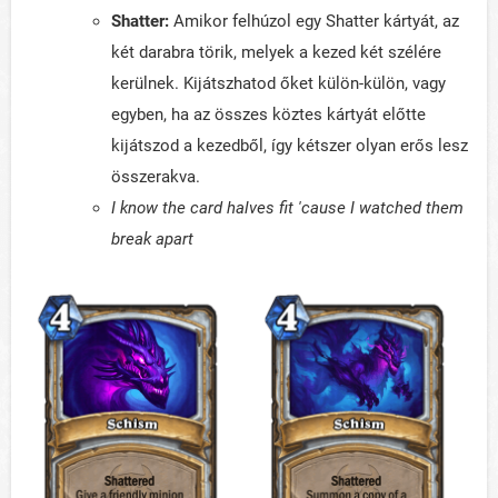
Shatter:
Amikor felhúzol egy Shatter kártyát, az
két darabra törik, melyek a kezed két szélére
kerülnek. Kijátszhatod őket külön-külön, vagy
egyben, ha az összes köztes kártyát előtte
kijátszod a kezedből, így kétszer olyan erős lesz
összerakva.
I know the card halves fit 'cause I watched them
break apart