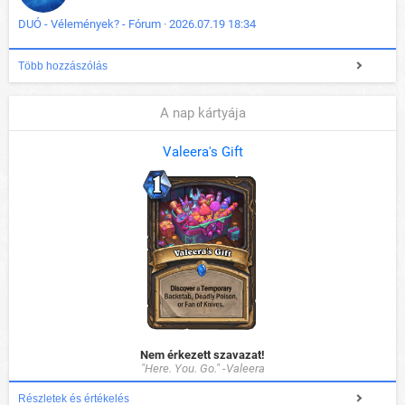
DUÓ - Vélemények? - Fórum · 2026.07.19 18:34
Több hozzászólás
A nap kártyája
Valeera's Gift
Nem érkezett szavazat!
"Here. You. Go." -Valeera
Részletek és értékelés