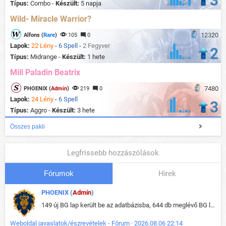
3
Típus:
Combo -
Készült:
5 napja
Wild- Miracle Warrior?
12320
Alfons (
Rare
)
105
0
Lapok:
22 Lény
-
6 Spell
-
2 Fegyver
2
Típus:
Midrange -
Készült:
1 hete
Mill Paladin Beatrix
7480
PHOENIX (
Admin
)
219
0
Lapok:
24 Lény
-
6 Spell
3
Típus:
Aggro -
Készült:
3 hete
Összes pakli
Legfrissebb hozzászólások
Fórumok
Hirek
PHOENIX (
Admin
)
149 új BG lap került be az adatbázisba, 644 db meglévő BG lap módosult, bekerültek az új képek a megváltozott lapokhoz is.
Weboldal javaslatok/észrevételek - Fórum · 2026.08.06 22:14