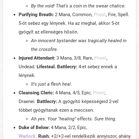
By the void! That's a coin in the swear chalice.
Purifying Breath:
2 Mana, Common,
Priest
, Fire, Spell.
5-öt sebez egy lénynek. Ha az meghal, akkor 5-öt
gyógyít az ellenséges hősön.
An innocent bystander was tragically healed in
the crossfire.
Injured Attendant:
3 Mana, 3/8, Rare,
Priest
,
Undead.
Lifesteal. Battlecry:
4-et sebez ennek a
lénynek.
It's just a flesh heal.
Cleansing Cleric:
4 Mana, 4/5, Epic,
Priest
,
Draenei.
Battlecry:
A gyógyító képességeid 2-vel
többet gyógyítanak ezen a meccsen.
Ah yes. Your "healing" effects. Sure thing.
Duke of Below:
4 Mana, 2/2, Epic,
Warlock
.
Rush.
+2/+2-vel rendelkezik annyiszor, ahány