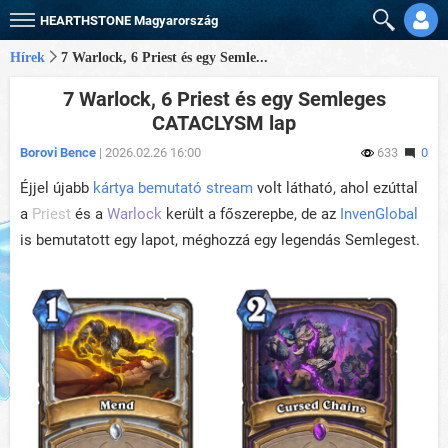
HEARTHSTONE
Magyarország
Hírek
7 Warlock, 6 Priest és egy Semle...
7 Warlock, 6 Priest és egy Semleges
CATACLYSM lap
Borovi Bence
| 2026.02.26 16:00
633
0
Éjjel újabb
kártya bemutató stream
volt látható, ahol ezúttal
a
Priest
és a
Warlock
került a főszerepbe, de az
InvenGlobal
is bemutatott egy lapot, méghozzá egy legendás Semlegest.