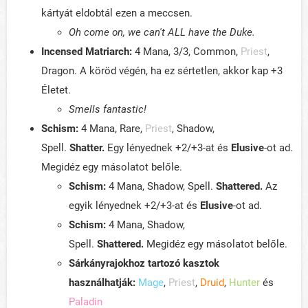
kártyát eldobtál ezen a meccsen.
Oh come on, we can't ALL have the Duke.
Incensed Matriarch:
4 Mana, 3/3, Common,
Priest
,
Dragon. A köröd végén, ha ez sértetlen, akkor kap +3
Életet.
Smells fantastic!
Schism:
4 Mana, Rare,
Priest
, Shadow,
Spell.
Shatter.
Egy lényednek +2/+3-at és
Elusive
-ot ad.
Megidéz egy másolatot belőle.
Schism:
4 Mana, Shadow, Spell.
Shattered.
Az
egyik lényednek +2/+3-at és
Elusive
-ot ad.
Schism:
4 Mana, Shadow,
Spell.
Shattered.
Megidéz egy másolatot belőle.
Sárkányrajokhoz tartozó kasztok
használhatják:
Mage
,
Priest
,
Druid
,
Hunter
és
Paladin