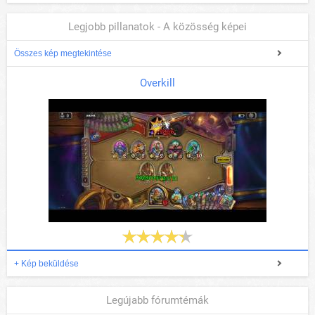
Legjobb pillanatok - A közösség képei
Összes kép megtekintése
Overkill
+ Kép beküldése
Legújabb fórumtémák