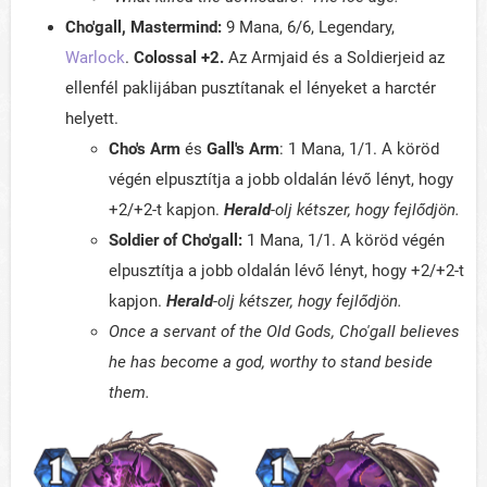
Cho'gall, Mastermind:
9 Mana, 6/6, Legendary,
Warlock
.
Colossal +2.
Az Armjaid és a Soldierjeid az
ellenfél paklijában pusztítanak el lényeket a harctér
helyett.
Cho's Arm
és
Gall's Arm
: 1 Mana, 1/1. A köröd
végén elpusztítja a jobb oldalán lévő lényt, hogy
+2/+2-t kapjon.
Herald
-olj kétszer, hogy fejlődjön.
Soldier of Cho'gall:
1 Mana, 1/1. A köröd végén
elpusztítja a jobb oldalán lévő lényt, hogy +2/+2-t
kapjon.
Herald
-olj kétszer, hogy fejlődjön.
Once a servant of the Old Gods, Cho'gall believes
he has become a god, worthy to stand beside
them.