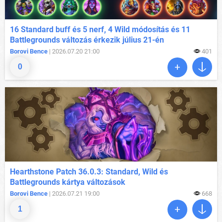
16 Standard buff és 5 nerf, 4 Wild módosítás és 11
Battlegrounds változás érkezik július 21-én
Borovi Bence
| 2026.07.20 21:00
401
0
Hearthstone Patch 36.0.3: Standard, Wild és
Battlegrounds kártya változások
Borovi Bence
| 2026.07.21 19:00
668
1