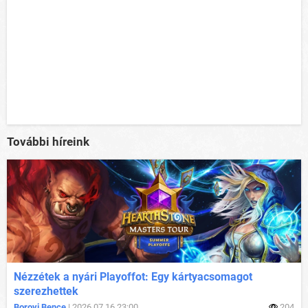
További híreink
Nézzétek a nyári Playoffot: Egy kártyacsomagot
szerezhettek
Borovi Bence
| 2026.07.16 23:00
204