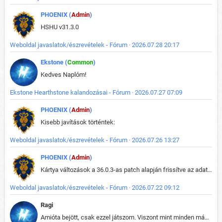
PHOENIX (
Admin
)
HSHU v31.3.0
Weboldal javaslatok/észrevételek - Fórum · 2026.07.28 20:17
Ekstone (
Common
)
Kedves Naplóm!
Ekstone Hearthstone kalandozásai - Fórum · 2026.07.27 07:09
PHOENIX (
Admin
)
Kisebb javítások történtek:
Weboldal javaslatok/észrevételek - Fórum · 2026.07.26 13:27
PHOENIX (
Admin
)
Kártya változások a 36.0.3-as patch alapján frissítve az adatbázisban (képek is cserélve).
Weboldal javaslatok/észrevételek - Fórum · 2026.07.22 09:12
Ragi
Amióta bejött, csak ezzel játszom. Viszont mint minden más - akár az alapjáték is, ez is baromira összetett lett. Néha már pár kör után is esélytelen az egész. Vagy irreállisan túltápol valaki, vagy lelép a partner, vagy csak hülye mint a segg. És amikor eljönne az én időm, na akkor jön el mindenki másé is. Engem jobban érdekelne, hogy ki milyen ratingen szokott játszani. Na ez lenne egy érdekes adat.