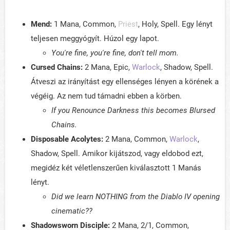
Mend:
1 Mana, Common,
Priest
, Holy, Spell. Egy lényt
teljesen meggyógyít. Húzol egy lapot.
You're fine, you're fine, don't tell mom.
Cursed Chains:
2 Mana, Epic,
Warlock
, Shadow, Spell.
Átveszi az irányítást egy ellenséges lényen a körének a
végéig. Az nem tud támadni ebben a körben.
If you Renounce Darkness this becomes Blursed
Chains.
Disposable Acolytes:
2 Mana, Common,
Warlock
,
Shadow, Spell. Amikor kijátszod, vagy eldobod ezt,
megidéz két véletlenszerűen kiválasztott 1 Manás
lényt.
Did we learn NOTHING from the Diablo IV opening
cinematic??
Shadowsworn Disciple:
2 Mana, 2/1, Common,