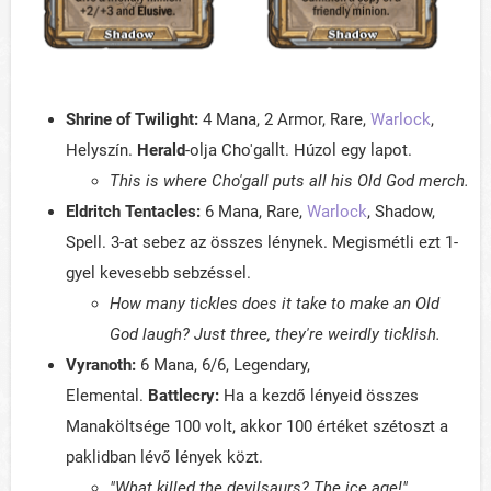
Shrine of Twilight:
4 Mana, 2 Armor, Rare,
Warlock
,
Helyszín.
Herald
-olja Cho'gallt. Húzol egy lapot.
This is where Cho'gall puts all his Old God merch.
Eldritch Tentacles:
6 Mana, Rare,
Warlock
, Shadow,
Spell. 3-at sebez az összes lénynek. Megismétli ezt 1-
gyel kevesebb sebzéssel.
How many tickles does it take to make an Old
God laugh? Just three, they're weirdly ticklish.
Vyranoth:
6 Mana, 6/6, Legendary,
Elemental.
Battlecry:
Ha a kezdő lényeid összes
Manaköltsége 100 volt, akkor 100 értéket szétoszt a
paklidban lévő lények közt.
"What killed the devilsaurs? The ice age!"