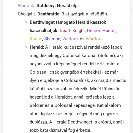
Warlock
.
Battlecry:
Herald
-olja
Cho'gallt.
Deathrattle:
3-at gyógyít a hősödön.
Deathwinget támogató Herald kasztok
használhatják:
Death Knight
,
Demon Hunter
,
Rogue
,
Shaman
,
Warlock
és
Warrior
Herald:
A Herald kulcsszóval rendelkező lapok
megidéznek egy Colossal katonát (Soldier), aki
ugyanazzal a képességgel rendelkezik, mint a
Colossal, csak gyengébb értékekkel - ez már
ilyen előjelzője a Colossalnak, aki majd a meccs
későbbi szakaszában érkezik. Minél többször
használod a Heraldot, annál erősebb lesz a
Soldier és a Colossal képessége. Két alkalom
után duplázza az erejét, négynél még egyszer
duplázza. A Herald Deathwinget is erősíti, annál
több kataklizmával fog érkezni.