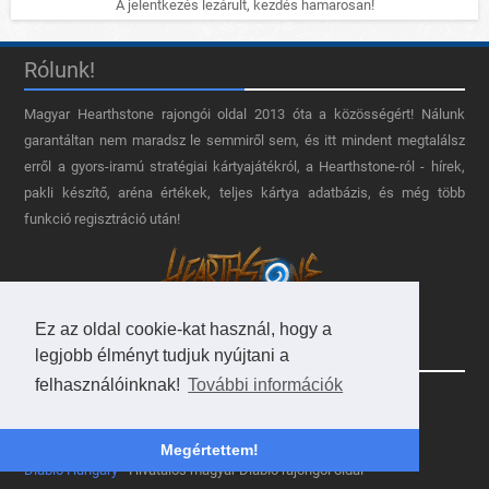
A jelentkezés lezárult, kezdés hamarosan!
Rólunk!
Magyar Hearthstone​ rajongói oldal 2013 óta a közösségért! Nálunk
garantáltan nem maradsz le semmiről sem, és itt mindent megtalálsz
erről a gyors-iramú stratégiai kártyajátékról, a Hearthstone-ról - hírek,
pakli készítő, aréna értékek, teljes kártya adatbázis, és még több
funkció regisztráció után!
Ez az oldal cookie-kat használ, hogy a
Partnereink
legjobb élményt tudjuk nyújtani a
felhasználóinknak!
További információk
Szukits Internetes Könyváruház
- WarCraft könyvek magyarul
ABCkitűző.hu
- Minden, ami kitűző!
Megértettem!
Diablo Hungary
- Hivatalos magyar Diablo rajongói oldal