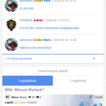
darkonee (
Golden
Rare
)
| 2026.06.29 10:53
A Lila Erőd
PHOENIX (
Admin
)
| 2026.06.10 20:23
FIGYELEM: Violet Hold börtön meghibásodás
darkonee (
Golden
Rare
)
| 2025.09.23 13:44
Hallow's End (esemény)
+ HS Blog beküldése
Hearthstone paklik
Legújabbak
Legjobbak
Wild- Miracel Warlock?
14240
Alfons (
Rare
)
55
0
Lapok:
22 Lény
-
8 Spell